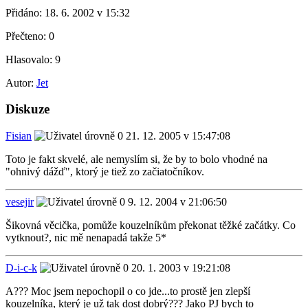
Přidáno:
18. 6. 2002 v 15:32
Přečteno:
0
Hlasovalo:
9
Autor:
Jet
Diskuze
Fisian
21. 12. 2005 v 15:47:08
Toto je fakt skvelé, ale nemyslím si, že by to bolo vhodné na
"ohnivý dážď", ktorý je tiež zo začiatočníkov.
vesejir
9. 12. 2004 v 21:06:50
Šikovná věcička, pomůže kouzelníkům překonat těžké začátky. Co
vytknout?, nic mě nenapadá takže 5*
D-i-c-k
20. 1. 2003 v 19:21:08
A??? Moc jsem nepochopil o co jde...to prostě jen zlepší
kouzelníka, který je už tak dost dobrý??? Jako PJ bych to