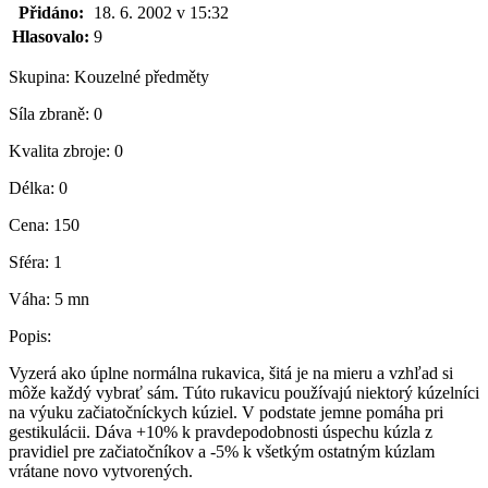
Přidáno:
18. 6. 2002 v 15:32
Hlasovalo:
9
Skupina:
Kouzelné předměty
Síla zbraně:
0
Kvalita zbroje:
0
Délka:
0
Cena:
150
Sféra:
1
Váha:
5 mn
Popis:
Vyzerá ako úplne normálna rukavica, šitá je na mieru a vzhľad si
môže každý vybrať sám. Túto rukavicu používajú niektorý kúzelníci
na výuku začiatočníckych kúziel. V podstate jemne pomáha pri
gestikulácii. Dáva +10% k pravdepodobnosti úspechu kúzla z
pravidiel pre začiatočníkov a -5% k všetkým ostatným kúzlam
vrátane novo vytvorených.