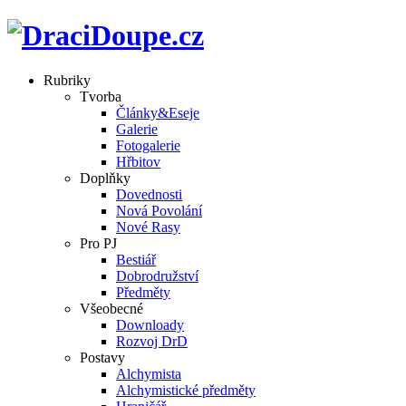
Rubriky
Tvorba
Články&Eseje
Galerie
Fotogalerie
Hřbitov
Doplňky
Dovednosti
Nová Povolání
Nové Rasy
Pro PJ
Bestiář
Dobrodružství
Předměty
Všeobecné
Downloady
Rozvoj DrD
Postavy
Alchymista
Alchymistické předměty