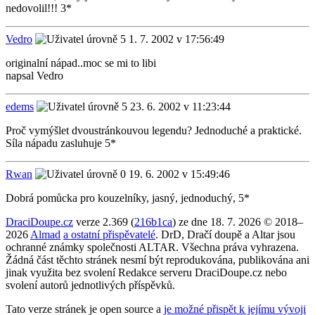
nedovolil!!! 3*
Vedro
1. 7. 2002 v 17:56:49
originalní nápad..moc se mi to libi
napsal Vedro
edems
23. 6. 2002 v 11:23:44
Proč vymýšlet dvoustránkouvou legendu? Jednoduché a praktické.
Síla nápadu zasluhuje 5*
Rwan
19. 6. 2002 v 15:49:46
Dobrá pomůcka pro kouzelníky, jasný, jednoduchý, 5*
DraciDoupe.cz
verze 2.369 (
216b1ca
) ze dne 18. 7. 2026 © 2018–
2026
Almad
a ostatní přispěvatelé
. DrD, Dračí doupě a Altar jsou
ochranné známky společnosti ALTAR. Všechna práva vyhrazena.
Žádná část těchto stránek nesmí být reprodukována, publikována ani
jinak využita bez svolení Redakce serveru DraciDoupe.cz nebo
svolení autorů jednotlivých příspěvků.
Tato verze stránek je open source a
je možné přispět k jejímu vývoji