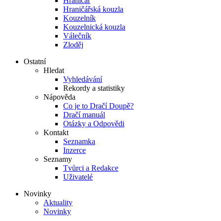
Hraničář
Hraničářská kouzla
Kouzelník
Kouzelnická kouzla
Válečník
Zloděj
Ostatní
Hledat
Vyhledávání
Rekordy a statistiky
Nápověda
Co je to Dračí Doupě?
Dračí manuál
Otázky a Odpovědi
Kontakt
Seznamka
Inzerce
Seznamy
Tvůrci a Redakce
Uživatelé
Novinky
Aktuality
Novinky