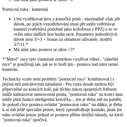
Pomocná ruka - kamenná
Umí vystřikovat lávu z konečků prstů - maximálně však pět
dávek, po jejich vypotřebování musí pět směn vstřebávat
kamení (vstřebává podobně jako kožožrout z PPZ) a to ve
svém nitru dalších šest hodin tavit. Parametry jednotlivých
dávek jsou 3/+3 + bonus za obratnost uživatele, dostřel
3/7/11.*
Má stisk jako postava se silou +5*
*"Mrtvé" ruce tyto vlastnosti nemohou využívat vůbec, "zákeřné
ruce" je používají tak, jak se to hodí jim - postava nad nimi nemá
kontrolu.
Technicky vzato není problém "pomocné ruce" kombinovat i s
jinými než palcátovými násadami - Pro extra dosah mohou být
připevněné na koncích holí, pár těchto rukou spojených řetězem
může nahrazovat samosvorná pouta, "pomocná ruka" na konci lana
může plnit funkci inteligentní kotvičky... Jen je třeba mít na paměti,
že pokud chce postava ovládat "pomocnou ruku" na dálku, je třeba
k ní mít ještě speciální prsten, který zprostředkuje kontakt, jinak lze
ruku ovládat pouze pokud se postava přímo dotýká násady, na které
"pomocná ruka" spočívá.