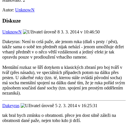
Hlasovalo:
2
Autor:
UnknowN
Diskuze
UnknowN
3. 3. 2014 v 10:46:50
Dakeyras: Není to celá paže, ale jenom ruka (dlaň s prsty / pěst),
takže sama o sobě ten předmět nijak nehází - jenom umožňuje držet
vrhaný předmět v o něco větší vzdálenosti a jediný efekt je tak
opravdu pouze v prodloužení vrhacího ramene.
Mentální rozkaz se šíří dotykem u klasických zbraní pro boj tváří v
tvář (přes násadu), ve speciálních případech potom na dálku přes
prsten. U zákeřné ruky (tzn. té, kterou stále ovládá původní socha)
má socha mentální spojení na dálku dané tím, že je ruka pořád svým
způsobem součástí dané sochy (tzn. spojení jen prostým oddělením
nezaniká).
Dakeyras
2. 3. 2014 v 16:25:31
tak bral bych zmínku o obratnosti. přece jen dost silně záleži na
obratnosti dané paže, nejen toho kdo ji drží.