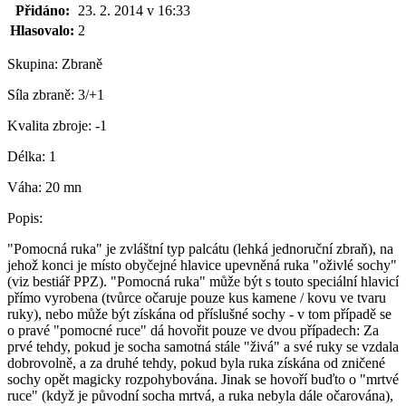
Přidáno:
23. 2. 2014 v 16:33
Hlasovalo:
2
Skupina:
Zbraně
Síla zbraně:
3/+1
Kvalita zbroje:
-1
Délka:
1
Váha:
20 mn
Popis:
"Pomocná ruka" je zvláštní typ palcátu (lehká jednoruční zbraň), na
jehož konci je místo obyčejné hlavice upevněná ruka "oživlé sochy"
(viz bestiář PPZ). "Pomocná ruka" může být s touto speciální hlavicí
přímo vyrobena (tvůrce očaruje pouze kus kamene / kovu ve tvaru
ruky), nebo může být získána od příslušné sochy - v tom případě se
o pravé "pomocné ruce" dá hovořit pouze ve dvou případech: Za
prvé tehdy, pokud je socha samotná stále "živá" a své ruky se vzdala
dobrovolně, a za druhé tehdy, pokud byla ruka získána od zničené
sochy opět magicky rozpohybována. Jinak se hovoří buďto o "mrtvé
ruce" (když je původní socha mrtvá, a ruka nebyla dále očarována),