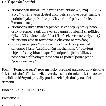
Další speciální použití:
"Pomocnou rukou" lze házet vrhací zbraně - ty mají +1 k SZ
a o 2/4/6 sáhů větší dostřel díky větší švihové páce (funguje
podobně jako prak - lze použít ve formě palcátu, hole,
řemdihu, atd.).
"Pomocná ruka" může v prstech sevřít nějaký těžký nebo
ostrý předmět, a tak upravovat parametry zbraně (například
dýka, těžký kámen, ale třeba i flakónek svěcené vody, který
při prvním zásahu rozmázne o cílového nemrtvého).
Zloděj může přes "pomocné ruce" na dálku používat
schopnosti jako "zneškodnění mechanismu", "otevření
objektu" a "vybírání kapes" (s odpovídajícím dálkovým
postihem a případným postihem za použití pouze jedné
"pomocné ruky").
Pozn.: "Pomocné ruce" jsou magický předmět spadající do kategorie
"cizích předmětů" - tzn. jejich výroba spadá do rukou cizích postav
a neřídí se běžnými pravidly pro kouzelné předměty na bázi
démonů.
Přidáno:
23. 2. 2014 v 16:33
Přečteno:
0