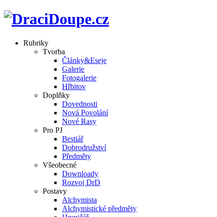
Rubriky
Tvorba
Články&Eseje
Galerie
Fotogalerie
Hřbitov
Doplňky
Dovednosti
Nová Povolání
Nové Rasy
Pro PJ
Bestiář
Dobrodružství
Předměty
Všeobecné
Downloady
Rozvoj DrD
Postavy
Alchymista
Alchymistické předměty