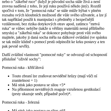
nebo o "zákeřné ruce" (když je původní socha stále živá a není
zrovna nadšená z toho, že její ruku používá někdo jiný). Rozdíl
spočívá v tom, že "pomocná ruka" se stále může hýbat v plném
rozsahu svých kloubních možností dle vůle svého uživatele, a lze jí
tak například použít k manipulaci s předměty z bezpečnější
vzdálenosti, bez rizika dotykových otrav apod, zatímco "mrtvá
ruka" se vůbec nehýbe (takže u většiny materiálů nemá přílišného
smyslu) a "zákeřná ruka" se dokonce pohybuje proti vůli svého
majitele, jakoby ji daná socha měla na dálkové ovládání (ve spánku
se tak může klidně s pomocí prstů odpinožit ke krku postavy a ten
pak pevně sevřít).
Další zvláštní vlastnosti "pomocné ruky" se odvozují od schopností
příslušné "oživlé sochy":
Pomocná ruka - křišťálová
Touto zbraní lze zraňovat neviděné hrůzy (mají vůči ní
zranitelnost = 1)
Má stisk jako postava se silou +5*
Na přítomnost neviděných reaguje vzrušenou gestikulací
(prsty ukazuje směr, případně počet)*.
Pomocná ruka - železná
Má stisk jako postava se silou +6*