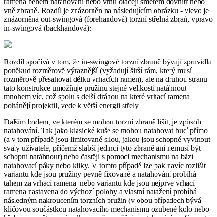
ramena během natahování nebo vrhu otáčejí směrem dovnitř nebo
vně zbraně. Rozdíl je znázorněn na následujícím obrázku - vlevo je
znázorněna out-swingová (forehandová) torzní střelná zbraň, vpravo
in-swingová (backhandová):
Rozdíl spočívá v tom, že in-swingové torzní zbraně bývají zpravidla
poněkud rozměrově výraznější (vyžadují širší rám, který musí
rozměrově přesahovat délku vrhacích ramen), ale na druhou stranu
tato konstrukce umožňuje pružinu stejné velikosti natáhnout
mnohem víc, což spolu s delší dráhou na které vrhací ramena
pohánějí projektil, vede k větší energii střely.
Dalším bodem, ve kterém se mohou torzní zbraně lišit, je způsob
natahování. Tak jako klasické kuše se mohou natahovat buď přímo
(a v tom případě jsou limitované silou, jakou jsou schopné vyvinout
svaly uživatele, přičemž slabší jedinci tyto zbraně ani nemusí být
schopni natáhnout) nebo častěji s pomocí mechanismu na bázi
natahovací páky nebo kliky. V tomto případě lze pak navíc rozlišit
variantu kde jsou pružiny pevně fixované a natahování probíhá
tahem za vrhací ramena, nebo variantu kde jsou nejprve vrhací
ramena nastavena do výchozí polohy a vlastní natažení probíhá
následným nakroucením torzních pružin (v obou případech bývá
klíčovou součástkou natahovacího mechanismu ozubené kolo nebo