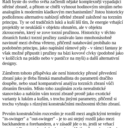
Rádi byste do svého světa začlenili nějaké komplexněji vypadající
střelné zbraně, a přitom se chtěli vyhnout hodinovým strojům nebo
analogiím k moderním kladkovým mechanismům? Jistou historicky
podloženou alternativu nabízejí střelné zbraně založené na torzním
principu. Ty se od tradičních luků a kuší liší tím, že energie vrhající
projektily se neukládá v objektu ohnutém, ale v objektu
zkrouceném, který se zove torzní pružinou. Historicky v těchto
zbraních funkci torzní pružiny zastávalo lano mnohonásobně
navinuté mezi dvěma vřeteny, přičemž natahování probíhalo na
podobném principu, jako napínání rámové pily - v rámci fantasy je
však možné připustit i pružiny na bázi kovové cívky (podobné jako
v kolíčcích na prádlo nebo v pastičce na myši) a další alternativní
designy.
Záměrem tohoto příspěvku ale není historicky přesné převedení
zbraní jako je třeba římská manuballista do parametrů dračího
doupěte, nebo snad komparativní analýza torzních zbraní vůči
zbraním flexním. Místo toho zaujímám zcela nerealistické
stanovisko a nabízím vám torzní zbraně prostě jako exotické
varianty k lukům a kuším, s trochu jinými parametry, přičemž si
trochu vyhraju s různými konstrukčními možnostmi těchto zbraní.
Prvním konstrukčním rozcestím je rozdíl mezi anglickými termíny
"in-swinger" a "out-swinger" - je to asi stejný rozdíl jako mezi
backhandem a forehandem, a v zásadě jde o to, jestli se vrhací