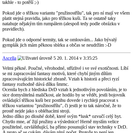
takhle - to potěší ;-)
Pokud jde o těžkou variantu "pružinostřílu", tak pro ní mají ve všem
platit stejná pravidla, jako pro těžkou kuši. Ta se ostatně taky
natahuje nějakým tím rumpálem (alespoň tedy podle obrázku v
pravidlech).
Pokud jde o odporné termity, tak se omlouvám... Jako bývalý
gymplák jich mám pěknou sbírku a občas se neudržím :-D
Ascella
20. 1. 2014 v 3:35:25
Velmi pěkné. Poučné, věrohodné, střízlivé i ve své exotičnosti. Líbí
se mi zapracování fantasy motivů, které chybí jiným dílům
zpracovávajícím historické zbraně. Vztah k historii a přeci ryzí
fantasy rozhodně dává dílku šmrnc.
Ocenila bych z hlediska DrD vztah k jednotlivým povoláním, je to
sice domyslitelná maličkost, ale hodilo by se vědět, jestli bojovník
ovládající těžkou kuši bez postihu dovede i rychleji pracovat s
těžkou variantou "pružinostřílu", či jestli je to tak náročné, že to
prostě nejde jako s obléhacími stroji.
Jedno dílko po dlouhé době, které svým *lusk* ozvučí celý byt.
Chytlo mne, ať žijí pružiny a výslednice! Herně myslím velice
použitelné, ozvláštňující, ba přímo posunující stav techniky v DrD.
A proto ač se cukám, dávám plný počet. Protože to není jen