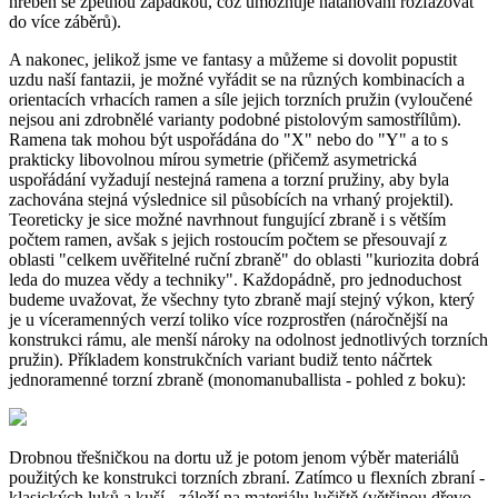
hřeben se zpětnou západkou, což umožňuje natahování rozfázovat
do více záběrů).
A nakonec, jelikož jsme ve fantasy a můžeme si dovolit popustit
uzdu naší fantazii, je možné vyřádit se na různých kombinacích a
orientacích vrhacích ramen a síle jejich torzních pružin (vyloučené
nejsou ani zdrobnělé varianty podobné pistolovým samostřílům).
Ramena tak mohou být uspořádána do "X" nebo do "Y" a to s
prakticky libovolnou mírou symetrie (přičemž asymetrická
uspořádání vyžadují nestejná ramena a torzní pružiny, aby byla
zachována stejná výslednice sil působících na vrhaný projektil).
Teoreticky je sice možné navrhnout fungující zbraně i s větším
počtem ramen, avšak s jejich rostoucím počtem se přesouvají z
oblasti "celkem uvěřitelné ruční zbraně" do oblasti "kuriozita dobrá
leda do muzea vědy a techniky". Každopádně, pro jednoduchost
budeme uvažovat, že všechny tyto zbraně mají stejný výkon, který
je u víceramenných verzí toliko více rozprostřen (náročnější na
konstrukci rámu, ale menší nároky na odolnost jednotlivých torzních
pružin). Příkladem konstrukčních variant budiž tento náčrtek
jednoramenné torzní zbraně (monomanuballista - pohled z boku):
Drobnou třešničkou na dortu už je potom jenom výběr materiálů
použitých ke konstrukci torzních zbraní. Zatímco u flexních zbraní -
klasických luků a kuší - záleží na materiálu lučiště (většinou dřevo,