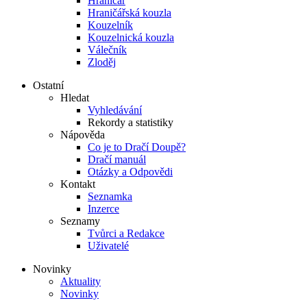
Hraničář
Hraničářská kouzla
Kouzelník
Kouzelnická kouzla
Válečník
Zloděj
Ostatní
Hledat
Vyhledávání
Rekordy a statistiky
Nápověda
Co je to Dračí Doupě?
Dračí manuál
Otázky a Odpovědi
Kontakt
Seznamka
Inzerce
Seznamy
Tvůrci a Redakce
Uživatelé
Novinky
Aktuality
Novinky