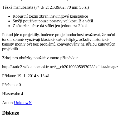
Těžká manubalista (7/+3/-2; 21/39/62; 70 mn; 55 zl)
Robustní torzní zbraň inswingové konstrukce
Smějí používat pouze postavy velikosti B a větší
Z této zbraně se dá střílet jen jednou za 2 kola
Pokud jde o projektily, budeme pro jednoduchost uvažovat, že ruční
torzní zbraně využívají klasické kušové šipky, ačkoliv historické
ballisty mohly být bez problémů konvertovány na střelbu kulovitých
projektilů.
Zdroj pro obrázky použité v tomto příspěvku:
http://static2.wikia.nocookie.net/__cb20100805093028/ballista/imag
Přidáno:
19. 1. 2014 v 13:41
Přečteno:
0
Hlasovalo:
4
Autor:
UnknowN
Diskuze