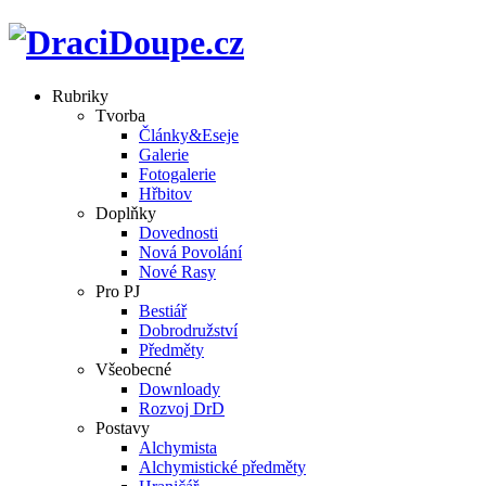
Rubriky
Tvorba
Články&Eseje
Galerie
Fotogalerie
Hřbitov
Doplňky
Dovednosti
Nová Povolání
Nové Rasy
Pro PJ
Bestiář
Dobrodružství
Předměty
Všeobecné
Downloady
Rozvoj DrD
Postavy
Alchymista
Alchymistické předměty