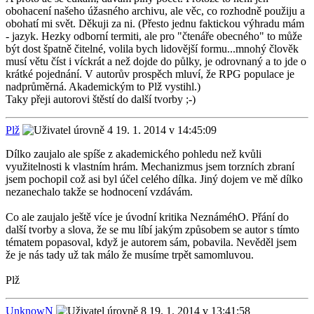
obohacení našeho úžasného archivu, ale věc, co rozhodně použiju a
obohatí mi svět. Děkuji za ni. (Přesto jednu faktickou výhradu mám
- jazyk. Hezky odborní termiti, ale pro "čtenáře obecného" to může
být dost špatně čitelné, volila bych lidovější formu...mnohý člověk
musí větu číst i víckrát a než dojde do půlky, je odrovnaný a to jde o
krátké pojednání. V autorův prospěch mluví, že RPG populace je
nadprůměrná. Akademickým to Plž vystihl.)
Taky přeji autorovi štěstí do další tvorby ;-)
Plž
19. 1. 2014 v 14:45:09
Dílko zaujalo ale spíše z akademického pohledu než kvůli
využitelnosti k vlastním hrám. Mechanizmus jsem torzních zbraní
jsem pochopil což asi byl účel celého dílka. Jiný dojem ve mě dílko
nezanechalo takže se hodnocení vzdávám.
Co ale zaujalo ještě více je úvodní kritika NeznáméhO. Přání do
další tvorby a slova, že se mu líbí jakým způsobem se autor s tímto
tématem popasoval, když je autorem sám, pobavila. Nevěděl jsem
že je nás tady už tak málo že musíme trpět samomluvou.
Plž
UnknowN
19. 1. 2014 v 13:41:58