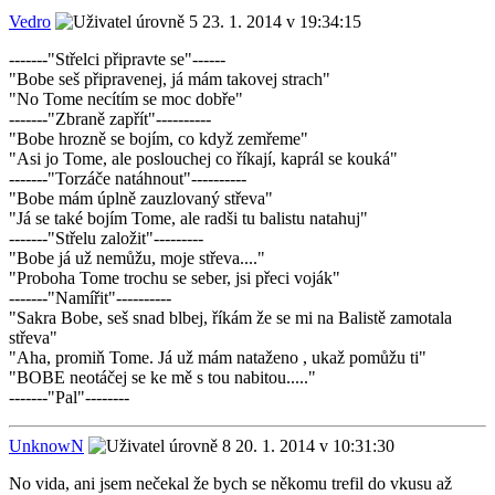
Vedro
23. 1. 2014 v 19:34:15
-------"Střelci připravte se"------
"Bobe seš připravenej, já mám takovej strach"
"No Tome necítím se moc dobře"
-------"Zbraně zapřít"----------
"Bobe hrozně se bojím, co když zemřeme"
"Asi jo Tome, ale poslouchej co říkají, kaprál se kouká"
-------"Torzáče natáhnout"----------
"Bobe mám úplně zauzlovaný střeva"
"Já se také bojím Tome, ale radši tu balistu natahuj"
-------"Střelu založit"---------
"Bobe já už nemůžu, moje střeva...."
"Proboha Tome trochu se seber, jsi přeci voják"
-------"Namířit"----------
"Sakra Bobe, seš snad blbej, říkám že se mi na Balistě zamotala
střeva"
"Aha, promiň Tome. Já už mám nataženo , ukaž pomůžu ti"
"BOBE neotáčej se ke mě s tou nabitou....."
-------"Pal"--------
UnknowN
20. 1. 2014 v 10:31:30
No vida, ani jsem nečekal že bych se někomu trefil do vkusu až