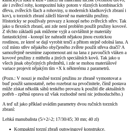
ale i zvířecí rohy, kompozitní luky potom v různých kombinacích
dřeva, zvířecích šlach a rohoviny, u moderních kladkových zbraní i
kov), u torzních zbraní záleží hlavně na materiálu pružiny.
Historicky se používaly provazy z konopí nebo zvířecích střev. Tak
jako u flexních zbraní, ani zde není problém použít pružiny kovové.
Z těchto základů pak můžeme vyjít a ozvláštnit je materiály
fantastickými - konopí lze nahradit nějakou jinou exotickou
rostlinou, ze které se dají vyrobit tenčí a přitom stejně odolná lana. A
což místo střev nějakého obyčjeného zvířete použít střeva dračí? A
samozřejmě nesmíme zapomenout ani na lana z pavoučích vláken a
kovové pružiny z mithrilu a jiných speciálních kovů. Tak jako u
všech jinak obyčejných předmětů, i zde se mohou materiálové
variace projevit nějakým tím +X k některému z parametrů.
(Pozn.: V nouzi je možné torzní pružinu ze zbraně vymontovat a
buď použít samostatně, nebo rozebrat na prvočinitele, čímž postava
může získat několik sáhů tenkého provazu k použití dle aktuálních
potřeb - zpětná oprava už však rozhodně není nic jednoduchého.)
A teď už jako příklad uvádím parametry dvou ručních torzních
zbraní:
Lehká manubalista (5/+2/-2; 17/30/45; 30 mn; 40 zl)
Kompaktní torzní zbraň outswingové konstrukce.