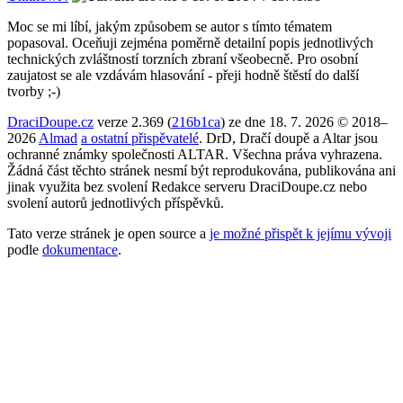
Moc se mi líbí, jakým způsobem se autor s tímto tématem
popasoval. Oceňuji zejména poměrně detailní popis jednotlivých
technických zvláštností torzních zbraní všeobecně. Pro osobní
zaujatost se ale vzdávám hlasování - přeji hodně štěstí do další
tvorby ;-)
DraciDoupe.cz
verze 2.369 (
216b1ca
) ze dne 18. 7. 2026 © 2018–
2026
Almad
a ostatní přispěvatelé
. DrD, Dračí doupě a Altar jsou
ochranné známky společnosti ALTAR. Všechna práva vyhrazena.
Žádná část těchto stránek nesmí být reprodukována, publikována ani
jinak využita bez svolení Redakce serveru DraciDoupe.cz nebo
svolení autorů jednotlivých příspěvků.
Tato verze stránek je open source a
je možné přispět k jejímu vývoji
podle
dokumentace
.