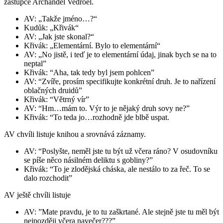
zástupce Archanděl Vedroel.
AV: „Takže jméno…?“
Kudůk: „Křivák“
AV: „Jak jste skonal?“
Křivák: „Elementární. Bylo to elementární“
AV: „No jistě, i teď je to elementární údaj, jinak bych se na to
neptal”
Křivák: “Aha, tak tedy byl jsem pohlcen”
AV: “Zvíře, prosím specifikujte konkrétní druh. Je to nařízení
oblačných druidů”
Křivák: “Větrný vír”
AV: “Hm…mám to. Výr to je nějaký druh sovy ne?”
Křivák: “To teda jo…rozhodně jde blbě uspat.
AV chvíli listuje knihou a srovnává záznamy.
AV: “Poslyšte, neměl jste tu být už včera ráno? V osudovníku
se píše něco násilném deliktu s gobliny?”
Křivák: “To je zlodějská cháska, ale nestálo to za řeč. To se
dalo rozchodit”
AV ještě chvíli listuje
AV: ”Mate pravdu, je to tu zaškrtané. Ale stejně jste tu měl být
nejpozději včera navečer???”