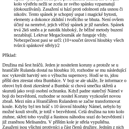
kolo výstřelu nežli se zcela ze svého spánku vzpamatují
(dokouzlívání). Zasažení si hází proti odolnosti zda usnou či
nikoliv. Tento spánek je schopný uspat i magické bytosti,
elementy a dokonce zklidní i tvořícího se bhuta. Není ovšem
účiný na nemrtvé, jejich věčný spánek je již narušen. Spánek
trvá 2k6 směn a je natolik hluboký, že běžné metody buzení
nezabírají. Lektvar Megacloumák ale funguje vždy.
Nebezpečnost pasi se určí: (10+součet úrovní hloubky všech
tvůrců spánkové střely)/2
Příklad:
Družina má šest hráčů. Jeden je nositelem koruny a protože se u
hraničáře Rulanda dostal na hloubku 10, rozhodne se mu následující
noc vykreslit barvitý sen o výbuchu supernovy. Hodí se to, jdou
příští den ztrestat obra Bumbáce. V boji se ale ukáže, že informace o
obrovi byli dosti zkreslené a Bumbác si chová smečku skřetů a
skurutů jako svoji osobní ochranku. Když padne statečný Námel v
boji do bezvědomí, rozhodne se nositel Koruny vyzkoušet novou
zbraň. Mezi ním a Hraničářem Rulandem se začne transformovat
koule. Kdyby byl ten hráč s 10 úrovní hloubky Námel, nebylo by
možné kouli stvořit, je totiž v bezvědomí. Celá družina na toto kolo
ztuhne, skřeti toho využijí a štastnou náhodou srazí do bezvědomí i
již zraněnou Melisandru. V příštím kole je střela vypuštěna.
Zasaženi jsou všichni protivníci a část členů družiny. Jedním z nich