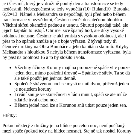
je i Čestmír, který je v družině pouhý den a transformace se tedy
neúčastnil. Nebezpečnost se tedy vypočítá (10+Ruland10+Baronka
6)/2=13. Námel a Melisandra se nepočítají, byli před nebo během
transformace v bezvědomí, Čestmír neměl dostatečnou hloubku.
Všichni skřeti okamžitě padnou a usnou. Skuruti popadají také, ale
jejich kapitán to ustojí. Obr měl sice špatný hod, ale díky vysoké
odolnosti neusne. Čestmír je alchymista s vysokou odolností, ale i
přes to ho spánek zmůže a je z boje vyřazen. Zbývají tedy tři
členové družiny na Obra Bumbáce a jeho kapitána skurutů. Kdyby
Melisandra s hloubkou 5 nebyla během transformace vyřazena, byla
by past na odolnost 16 a to by složilo i vola.
Všechny účinky Koruny mají na probuzené spáče vliv pouze
jeden den, mimo poslední úrovně – Spánkové střely. Ta se dá
ale také použít jen jednou denně.
Společně strávenou nocí se myslí usnutí dvou, přičemž jeden
je nositelem koruny
Trvání snu je ve skutečnosti v řádu minut, spáči se ale může
zdát že trval celou noc.
Během jedné noci lze s Korunou snů utkat pouze jeden sen.
Hlídky:
Pokud některý z družiny je na hlídce po celou noc, není počítaný
mezi spáče (pokud tedy na hlídce neusne). Stejně tak nositel Koruny