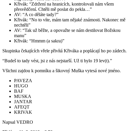
Křivák: “Zdržení na hranicích, kontrolovali nám všem
přesvědčení. Chtěli mě poslat do pekla…”
AV: “A co děláte tady?”
Křivák: “No to víte, mám tam nějaké známosti. Nakonec mě
nechtěli”
AV: “Tak už běžte, a opovažte se nám destilovat Božskou
manu”
Křivák: “Hmmm (a sakra)”
Skupinka čekajících vřele přivítá Křiváka a poplácají ho po zádech.
“Budeš to tady vést, jsi z nás nejstarší. Už ti bylo 19 lev(t).”
Všichni zajdou k pomníku a šikovný Muška vytesá nové jméno.
PAVEZA
HUGO
BAF
MUSKA
JANTAR
AFEQT
KRIVAK
Napsal VEDRO