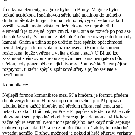
Účinky na elementy, magické bytosti a Bhůty: Magické bytosti
pokud nepřekonají spánkovou střelu také upadnou do určitého
druhu mrákot. Je-li jejich forma nehmotná, vypaří se tam odkud
vzešli. Jsou-li hmotní zůstanou ležet dokud se neprobudí. U
elementálů je to stejné. Sylfa zmizí, ale Udina se rozteče po podlaze
do kaluže vody. Salamandr zmizí, ale Gnóm se rozsype do hromady
kamení. Gnóm a udina se po určitém čase spánku opět zhmotní,
není-li tedy jejich podstata příliž rozrušena. (Hromada kamenů
rozkopána, louže vytřena a vylita z okna…atd.). U Bhutů lze
zasáhnout spánkovou střelou stejným mechanismem jako s bílou
střelou, tedy pouze během jejich tvorby. Bhutové kteří neuspějí se
rozplynou, ti kteří uspějí si spánkové střely a jejího sesilatele
nevšimnou.
Komunikace:
Nejlepší formou komunikace mezi PJ a hráčem, je formou předem
domluvených kódů. Hráč si dopředu pro sebe i pro PJ připraví
tabulku kde u každé hloubky má předem připravená témata snů
nebo typy akcí. Hráč pak jen Pošle PJ papírek s kódem a PJ barvitě
převypráví sen, případně vhodně zareaguje v dannou chvíli kdy sen
začne být relevantní. Není nic nápadnějšího, než když hráč sepisuje
slohovou práci, dá ji PJ a ten z ní předčítá sen. Tak by to rozhodně
vypadat nemělo. Druhou možností je pokud si hráč připraví varianty