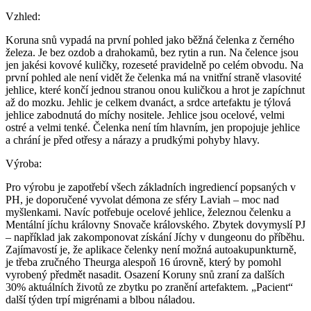
Vzhled:
Koruna snů vypadá na první pohled jako běžná čelenka z černého
železa. Je bez ozdob a drahokamů, bez rytin a run. Na čelence jsou
jen jakési kovové kuličky, rozeseté pravidelně po celém obvodu. Na
první pohled ale není vidět že čelenka má na vnitřní straně vlasovité
jehlice, které končí jednou stranou onou kuličkou a hrot je zapíchnut
až do mozku. Jehlic je celkem dvanáct, a srdce artefaktu je týlová
jehlice zabodnutá do míchy nositele. Jehlice jsou ocelové, velmi
ostré a velmi tenké. Čelenka není tím hlavním, jen propojuje jehlice
a chrání je před otřesy a nárazy a prudkými pohyby hlavy.
Výroba:
Pro výrobu je zapotřebí všech základních ingrediencí popsaných v
PH, je doporučené vyvolat démona ze sféry Laviah – moc nad
myšlenkami. Navíc potřebuje ocelové jehlice, železnou čelenku a
Mentální jíchu královny Snovače královského. Zbytek dovymyslí PJ
– například jak zakomponovat získání Jíchy v dungeonu do příběhu.
Zajímavostí je, že aplikace čelenky není možná autoakupunkturně,
je třeba zručného Theurga alespoň 16 úrovně, který by pomohl
vyrobený předmět nasadit. Osazení Koruny snů zraní za dalších
30% aktuálních životů ze zbytku po zranění artefaktem. „Pacient“
další týden trpí migrénami a blbou náladou.