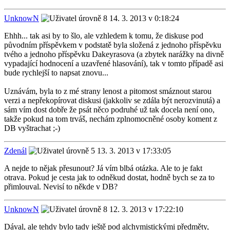
UnknowN
14. 3. 2013 v 0:18:24
Ehhh... tak asi by to šlo, ale vzhledem k tomu, že diskuse pod
původním příspěvkem v podstatě byla složená z jednoho příspěvku
tvého a jednoho příspěvku Dakeyrasova (a zbytek narážky na divně
vypadající hodnocení a uzavřené hlasování), tak v tomto případě asi
bude rychlejší to napsat znovu...
Uznávám, byla to z mé strany lenost a pitomost smáznout starou
verzi a nepřekopírovat diskusi (jakkoliv se zdála být nerozvinutá) a
sám vím dost dobře že psát něco podruhé už tak docela není ono,
takže pokud na tom trváš, nechám zplnomocněné osoby koment z
DB vyštrachat ;-)
Zdenál
13. 3. 2013 v 17:33:05
A nejde to nějak přesunout? Já vím blbá otázka. Ale to je fakt
otrava. Pokud je cesta jak to odněkud dostat, hodně bych se za to
přimlouval. Nevisí to někde v DB?
UnknowN
12. 3. 2013 v 17:22:10
Dával, ale tehdy bylo tady ještě pod alchymistickými předměty,