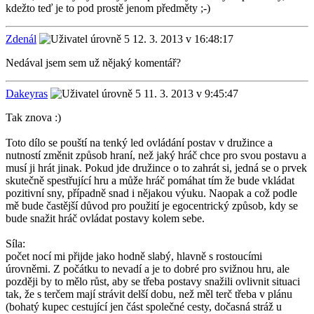
kdežto teď je to pod prostě jenom předměty ;-)
Zdenál
12. 3. 2013 v 16:48:17
Nedával jsem sem už nějaký komentář?
Dakeyras
11. 3. 2013 v 9:45:47
Tak znova :)
Toto dílo se pouští na tenký led ovládání postav v družince a
nutností změnit způsob hraní, než jaký hráč chce pro svou postavu a
musí ji hrát jinak. Pokud jde družince o to zahrát si, jedná se o prvek
skutečně spestřující hru a může hráč pomáhat tím že bude vkládat
pozitivní sny, případně snad i nějakou výuku. Naopak a což podle
mě bude častější důvod pro použití je egocentrický způsob, kdy se
bude snažit hráč ovládat postavy kolem sebe.
Síla:
počet nocí mi přijde jako hodně slabý, hlavně s rostoucími
úrovněmi. Z počátku to nevadí a je to dobré pro svižnou hru, ale
později by to mělo růst, aby se třeba postavy snažili ovlivnit situaci
tak, že s terčem mají strávit delší dobu, než měl terč třeba v plánu
(bohatý kupec cestující jen část společné cesty, dočasná stráž u