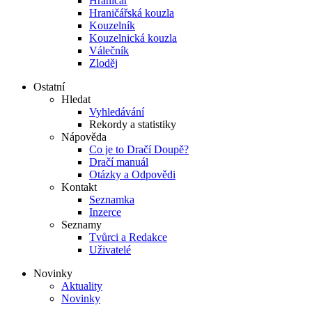
Hraničář
Hraničářská kouzla
Kouzelník
Kouzelnická kouzla
Válečník
Zloděj
Ostatní
Hledat
Vyhledávání
Rekordy a statistiky
Nápověda
Co je to Dračí Doupě?
Dračí manuál
Otázky a Odpovědi
Kontakt
Seznamka
Inzerce
Seznamy
Tvůrci a Redakce
Uživatelé
Novinky
Aktuality
Novinky