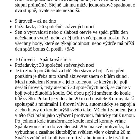
stupni průměrně. Stejně tak mu může jednorázově spadnout o
dva stupně, trvale se ale nezhorší.
9 úroveň – až na dno
Požadavky: 26 společně strávených nocí
Sen o vytrvalosti nebo o slabosti otevře ve spáči příští den
nečekanou výdrž, nebo z něj učiní vyčerpanou trosku. Na
všechny hody, které se týkají odolnosti nebo výdrže má příští
den spáč bonus či postih +5/-5
10 úroveň – Spánková střela
Požadavky: 30 společně strávených nocí
Je to zbraň použitelná za bdělého stavu v boji. Noc před
použitím je třeba tuto zbraň aktivovat snem o bílém slunci.
Mezi nositelem Koruny a jeho kolegou, se kterým jej pojí
desátá úroveň, tedy alespoň 30 společných nocí, se začne v
boji tvořit žlutobílá koule. Od obou prýští směrem do koule
bílé světlo. Pokud je v dosahu 20 m od nositele Koruny další
spoluspáč s minimální 1 úrovní vlivu, automaticky se zapojí a
z jeho hlavy do koule prýští světlo také. Všichni zapojení jsou
v této fázi bráni jako vyřazení protivníci, fakticky totiž usnou.
Po jednom kole transformace koule nositel koruny vrhne
Spánkovou střelu do vzdálenosti 20m na své protivníky, ta
vybuchne a zasáhne žlutobílým světlem vše v okruhu 20 m.
Spáči vyrábějící kouli jsou proti zásahu imuní, ale trvá jim