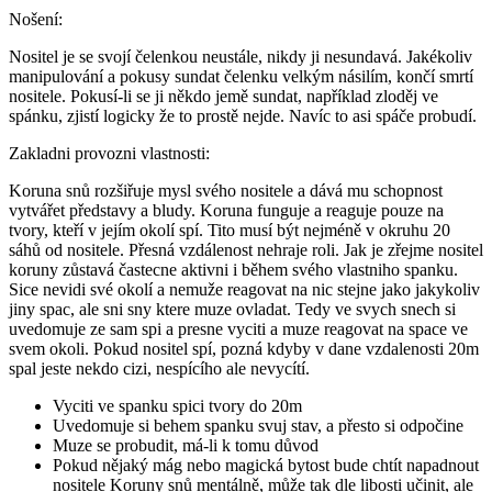
Nošení:
Nositel je se svojí čelenkou neustále, nikdy ji nesundavá. Jakékoliv
manipulování a pokusy sundat čelenku velkým násilím, končí smrtí
nositele. Pokusí-li se ji někdo jemě sundat, například zloděj ve
spánku, zjistí logicky že to prostě nejde. Navíc to asi spáče probudí.
Zakladni provozni vlastnosti:
Koruna snů rozšiřuje mysl svého nositele a dává mu schopnost
vytvářet představy a bludy. Koruna funguje a reaguje pouze na
tvory, kteří v jejím okolí spí. Tito musí být nejméně v okruhu 20
sáhů od nositele. Přesná vzdálenost nehraje roli. Jak je zřejme nositel
koruny zůstavá častecne aktivni i během svého vlastniho spanku.
Sice nevidi své okolí a nemuže reagovat na nic stejne jako jakykoliv
jiny spac, ale sni sny ktere muze ovladat. Tedy ve svych snech si
uvedomuje ze sam spi a presne vyciti a muze reagovat na space ve
svem okoli. Pokud nositel spí, pozná kdyby v dane vzdalenosti 20m
spal jeste nekdo cizi, nespícího ale nevycítí.
Vyciti ve spanku spici tvory do 20m
Uvedomuje si behem spanku svuj stav, a přesto si odpočine
Muze se probudit, má-li k tomu důvod
Pokud nějaký mág nebo magická bytost bude chtít napadnout
nositele Koruny snů mentálně, může tak dle libosti učinit, ale