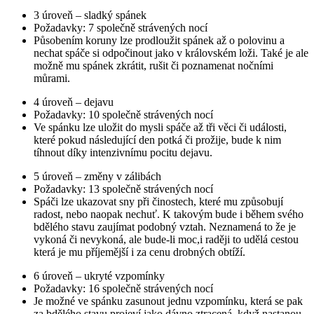
3 úroveň – sladký spánek
Požadavky: 7 společně strávených nocí
Působením koruny lze prodloužit spánek až o polovinu a
nechat spáče si odpočinout jako v královském loži. Také je ale
možně mu spánek zkrátit, rušit či poznamenat nočními
můrami.
4 úroveň – dejavu
Požadavky: 10 společně strávených nocí
Ve spánku lze uložit do mysli spáče až tři věci či události,
které pokud následující den potká či prožije, bude k nim
tíhnout díky intenzivnímu pocitu dejavu.
5 úroveň – změny v zálibách
Požadavky: 13 společně strávených nocí
Spáči lze ukazovat sny při činostech, které mu způsobují
radost, nebo naopak nechuť. K takovým bude i během svého
bdělého stavu zaujímat podobný vztah. Neznamená to že je
vykoná či nevykoná, ale bude-li moc,i raději to udělá cestou
která je mu příjemější i za cenu drobných obtíží.
6 úroveň – ukryté vzpomínky
Požadavky: 16 společně strávených nocí
Je možné ve spánku zasunout jednu vzpomínku, která se pak
za bdělého stavu projeví jako dávno ztracená, když nastanou