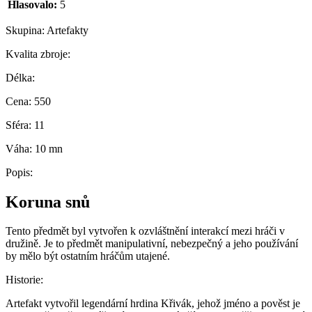
Hlasovalo:
5
Skupina:
Artefakty
Kvalita zbroje:
Délka:
Cena:
550
Sféra:
11
Váha:
10 mn
Popis:
Koruna snů
Tento předmět byl vytvořen k ozvláštnění interakcí mezi hráči v
družině. Je to předmět manipulativní, nebezpečný a jeho používání
by mělo být ostatním hráčům utajené.
Historie:
Artefakt vytvořil legendární hrdina Křivák, jehož jméno a pověst je