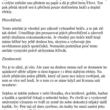
s celým zněním snu předem na papír a dá je před hrou PJovi. Ten
pak předá skrytě sen k přečtení pouze dotčenému hráči a doplní
efekty.
Přesvědčení:
Tento artefakt je vhodný pro zákoně vyhraněné hráče, a to jak zlé
tak dobré. Umožňuje jim prosazovat jejich přesvědčení a zároveň
nebýt družinou exkomunikován. Je vhodný pro hráče kteří hrají
mimo běžné hry ještě druhou hru, skrytou a vyhovuje jim
nevědomost jejich společníků. Nemusím podotýkat proč tento
atefakt vymyslel právě alchymista Křivák.
Zhodnocení:
No je to silný, já vím. Ale zase na druhou stranu než se dostanete ke
spánkové střele užijete si dost legrace i s těmi slabými efekty. Na
závěr přidávám jeden příběh, který už jsem sice kdysi zveřejnil, ale
sem se více než hodí. Je o tom co se stane když ani Koruna snů
nezabere:
Sejdou se takhle jednou v nebi Horalka, dva krollové, goblin, barbar
a kudůk a společně čekají u nebeské brány. Po chvíli se s vysloveně
otráveným výrazem ve tváři ze země do nebe dokodrcá nějaký další
kudůk. Sv. Petr má už dnes zavřeno, do knihy ho musí zanést jeho