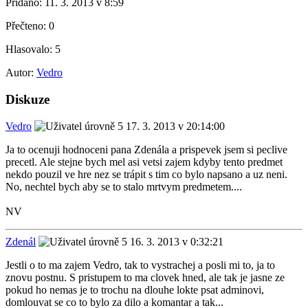
Přidáno:
11. 3. 2013 v 8:59
Přečteno:
0
Hlasovalo:
5
Autor:
Vedro
Diskuze
Vedro
17. 3. 2013 v 20:14:00
Ja to ocenuji hodnoceni pana Zdenála a prispevek jsem si peclive
precetl. Ale stejne bych mel asi vetsi zajem kdyby tento predmet
nekdo pouzil ve hre nez se trápit s tim co bylo napsano a uz neni.
No, nechtel bych aby se to stalo mrtvym predmetem....
NV
Zdenál
16. 3. 2013 v 0:32:21
Jestli o to ma zajem Vedro, tak to vystrachej a posli mi to, ja to
znovu postnu. S pristupem to ma clovek hned, ale tak je jasne ze
pokud ho nemas je to trochu na dlouhe lokte psat adminovi,
domlouvat se co to bylo za dilo a komantar a tak...