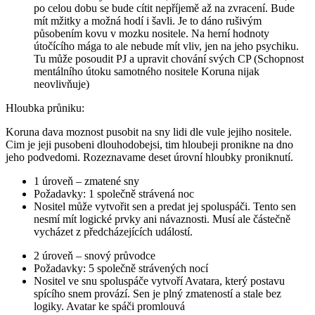
po celou dobu se bude cítit nepříjemě až na zvracení. Bude
mít mžitky a možná hodí i šavli. Je to dáno rušivým
působením kovu v mozku nositele. Na herní hodnoty
útočícího mága to ale nebude mít vliv, jen na jeho psychiku.
Tu může posoudit PJ a upravit chování svých CP (Schopnost
mentálního útoku samotného nositele Koruna nijak
neovlivňuje)
Hloubka průniku:
Koruna dava moznost pusobit na sny lidi dle vule jejiho nositele.
Cim je jeji pusobeni dlouhodobejsi, tim hloubeji pronikne na dno
jeho podvedomi. Rozeznavame deset úrovní hloubky proniknutí.
1 úroveň – zmatené sny
Požadavky: 1 společně strávená noc
Nositel může vytvořit sen a predat jej spoluspáči. Tento sen
nesmí mít logické prvky ani návaznosti. Musí ale částečně
vycházet z předcházejících událostí.
2 úroveň – snový průvodce
Požadavky: 5 společně strávených nocí
Nositel ve snu spoluspáče vytvoří Avatara, který postavu
spícího snem provází. Sen je plný zmateností a stale bez
logiky. Avatar ke spáči promlouvá