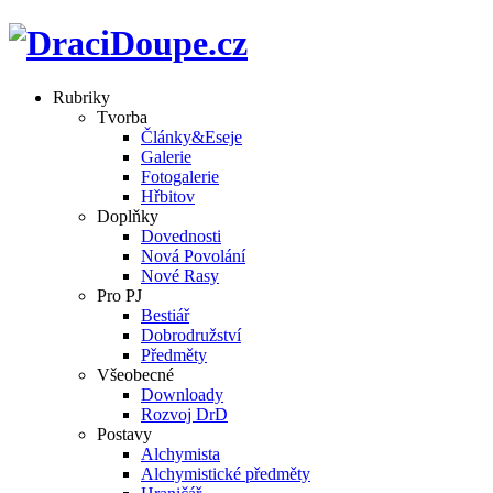
Rubriky
Tvorba
Články&Eseje
Galerie
Fotogalerie
Hřbitov
Doplňky
Dovednosti
Nová Povolání
Nové Rasy
Pro PJ
Bestiář
Dobrodružství
Předměty
Všeobecné
Downloady
Rozvoj DrD
Postavy
Alchymista
Alchymistické předměty