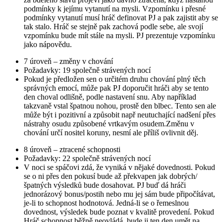
podmínky k jejímu vytanutí na mysli. Vzpomínku i přesné
podmínky vytanutí musí hráč definovat PJ a pak zajistit aby se
tak stalo. Hráč se stejně pak zachová podle sebe, ale svojí
vzpomínku bude mít stále na mysli. PJ prezentuje vzpomínku
jako nápovědu.
7 úroveň – změny v chování
Požadavky: 19 společně strávených nocí
Pokud je předložen sen o určitém druhu chování plný těch
správných emocí, může pak PJ doporučit hráči aby se tento
den choval odlišně, podle nastavení snu. Aby například
takzvaně vstal špatnou nohou, prostě den blbec. Tento sen ale
může být i pozitivní a způsobit např neutuchající nadšení přes
nástrahy osudu způsobené vrtkavým osudem.Změnu v
chování určí nositel koruny, nesmí ale příliš ovlivnit děj.
8 úroveň – ztracené schopnosti
Požadavky: 22 společně strávených nocí
V noci se spáčovi zdá, že vyniká v nějaké dovednosti. Pokud
se o ni přes den pokusí bude až překvapen jak dobrých/
špatných výsledků bude dosahovat. PJ buď dá hráči
jednorázový bonus/postih nebo mu jej sám bude připočítávat,
je-li to schopnost hodnotová. Jedná-li se o řemeslnou
dovednost, výsledek bude poznat v kvalitě provedení. Pokud
Hráč schopnost běžně neovládá, bude ji ten den umět na