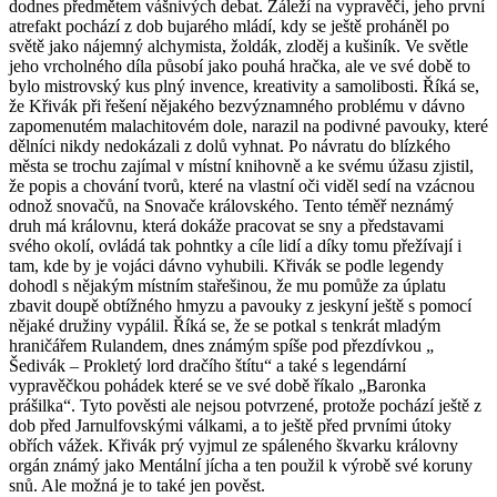
dodnes předmětem vášnivých debat. Záleží na vypravěči, jeho první
atrefakt pochází z dob bujarého mládí, kdy se ještě proháněl po
světě jako nájemný alchymista, žoldák, zloděj a kušiník. Ve světle
jeho vrcholného díla působí jako pouhá hračka, ale ve své době to
bylo mistrovský kus plný invence, kreativity a samolibosti. Říká se,
že Křivák při řešení nějakého bezvýznamného problému v dávno
zapomenutém malachitovém dole, narazil na podivné pavouky, které
dělníci nikdy nedokázali z dolů vyhnat. Po návratu do blízkého
města se trochu zajímal v místní knihovně a ke svému úžasu zjistil,
že popis a chování tvorů, které na vlastní oči viděl sedí na vzácnou
odnož snovačů, na Snovače královského. Tento téměř neznámý
druh má královnu, která dokáže pracovat se sny a představami
svého okolí, ovládá tak pohntky a cíle lidí a díky tomu přežívají i
tam, kde by je vojáci dávno vyhubili. Křivák se podle legendy
dohodl s nějakým místním stařešinou, že mu pomůže za úplatu
zbavit doupě obtížného hmyzu a pavouky z jeskyní ještě s pomocí
nějaké družiny vypálil. Říká se, že se potkal s tenkrát mladým
hraničářem Rulandem, dnes známým spíše pod přezdívkou „
Šedivák – Prokletý lord dračího štítu“ a také s legendární
vypravěčkou pohádek které se ve své době říkalo „Baronka
prášilka“. Tyto pověsti ale nejsou potvrzené, protože pochází ještě z
dob před Jarnulfovskými válkami, a to ještě před prvními útoky
obřích vážek. Křivák prý vyjmul ze spáleného škvarku královny
orgán známý jako Mentální jícha a ten použil k výrobě své koruny
snů. Ale možná je to také jen pověst.