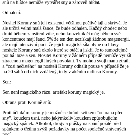
snů na hlídce nemůže vytvářet sny a zároveň hlídat.
Odhalení:
Nositel Koruny snů její existenci většinou pečlivě tají a skrývá. Je
ale určitá velmi malá šance, že bude odhalen. Každý chodec nebo
druid během zaostření vůle, nebo kouzelník či mág během své
koncentrace mají šanci 5% že ten den nezískají žádnou magenergii,
ale mají intenzivní pocit že jejich magická síla plyne do hlavy
nositele Koruny snů okolo které se otáčí a jiskří. Je to samozřejmě
pouhá iluze a sen. Nositel Koruny v žádném případě nemůže využít
ztracenou magenergii jiných povolání. Ty mohou svoji manu ztratit
a “cosi nečistého” na nositeli Koruny odhalit pouze v případě že je
na 20 sáhů od nich vzdálený, tedy v akčním radiusu Koruny.
Sen:
Sen není magického rázu, artefakt koruny magický je.
Obrana proti Koruně snů:
Proti účinkům koruny je možné se bránit svitkem “ochrana před
sny”, kouzlem usni, nebo jakýmkoliv kouzlem způsobujícím
magický spánek. Alkohol, drogy a prášky na spaní požité před
spánkem o třetinu zvýší požadavky na počet společně strávených
nocí.