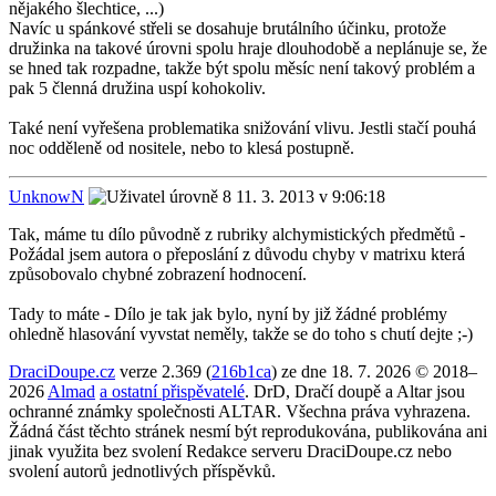
nějakého šlechtice, ...)
Navíc u spánkové střeli se dosahuje brutálního účinku, protože
družinka na takové úrovni spolu hraje dlouhodobě a neplánuje se, že
se hned tak rozpadne, takže být spolu měsíc není takový problém a
pak 5 členná družina uspí kohokoliv.
Také není vyřešena problematika snižování vlivu. Jestli stačí pouhá
noc odděleně od nositele, nebo to klesá postupně.
UnknowN
11. 3. 2013 v 9:06:18
Tak, máme tu dílo původně z rubriky alchymistických předmětů -
Požádal jsem autora o přeposlání z důvodu chyby v matrixu která
způsobovalo chybné zobrazení hodnocení.
Tady to máte - Dílo je tak jak bylo, nyní by již žádné problémy
ohledně hlasování vyvstat neměly, takže se do toho s chutí dejte ;-)
DraciDoupe.cz
verze 2.369 (
216b1ca
) ze dne 18. 7. 2026 © 2018–
2026
Almad
a ostatní přispěvatelé
. DrD, Dračí doupě a Altar jsou
ochranné známky společnosti ALTAR. Všechna práva vyhrazena.
Žádná část těchto stránek nesmí být reprodukována, publikována ani
jinak využita bez svolení Redakce serveru DraciDoupe.cz nebo
svolení autorů jednotlivých příspěvků.