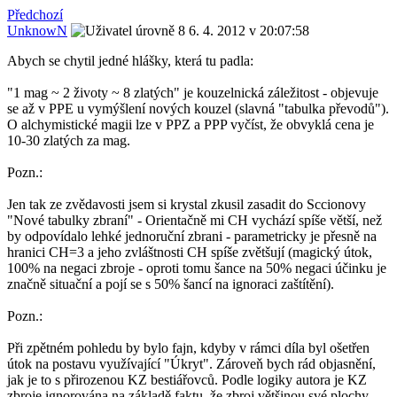
Předchozí
UnknowN
6. 4. 2012 v 20:07:58
Abych se chytil jedné hlášky, která tu padla:
"1 mag ~ 2 životy ~ 8 zlatých" je kouzelnická záležitost - objevuje
se až v PPE u vymýšlení nových kouzel (slavná "tabulka převodů").
O alchymistické magii lze v PPZ a PPP vyčíst, že obvyklá cena je
10-30 zlatých za mag.
Pozn.:
Jen tak ze zvědavosti jsem si krystal zkusil zasadit do Sccionovy
"Nové tabulky zbraní" - Orientačně mi CH vychází spíše větší, než
by odpovídalo lehké jednoruční zbrani - parametricky je přesně na
hranici CH=3 a jeho zvláštnosti CH spíše zvětšují (magický útok,
100% na negaci zbroje - oproti tomu šance na 50% negaci účinku je
značně situační a pojí se s 50% šancí na ignoraci zaštítění).
Pozn.:
Při zpětném pohledu by bylo fajn, kdyby v rámci díla byl ošetřen
útok na postavu využívající "Úkryt". Zároveň bych rád objasnění,
jak je to s přirozenou KZ bestiářovců. Podle logiky autora je KZ
zbroje ignorována na základě faktu, že zbroj většinou své plochy