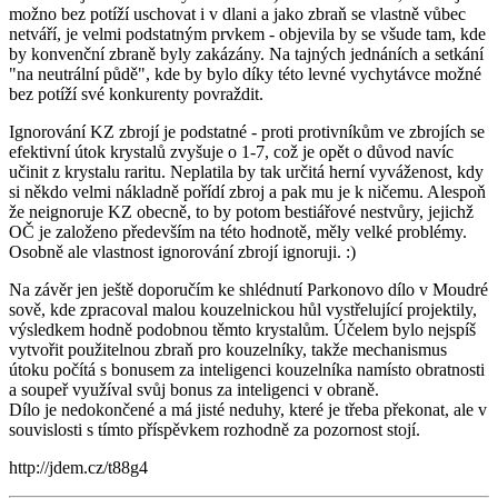
možno bez potíží uschovat i v dlani a jako zbraň se vlastně vůbec
netváří, je velmi podstatným prvkem - objevila by se všude tam, kde
by konvenční zbraně byly zakázány. Na tajných jednáních a setkání
"na neutrální půdě", kde by bylo díky této levné vychytávce možné
bez potíží své konkurenty povraždit.
Ignorování KZ zbrojí je podstatné - proti protivníkům ve zbrojích se
efektivní útok krystalů zvyšuje o 1-7, což je opět o důvod navíc
učinit z krystalu raritu. Neplatila by tak určitá herní vyváženost, kdy
si někdo velmi nákladně pořídí zbroj a pak mu je k ničemu. Alespoň
že neignoruje KZ obecně, to by potom bestiářové nestvůry, jejichž
OČ je založeno především na této hodnotě, měly velké problémy.
Osobně ale vlastnost ignorování zbrojí ignoruji. :)
Na závěr jen ještě doporučím ke shlédnutí Parkonovo dílo v Moudré
sově, kde zpracoval malou kouzelnickou hůl vystřelující projektily,
výsledkem hodně podobnou těmto krystalům. Účelem bylo nejspíš
vytvořit použitelnou zbraň pro kouzelníky, takže mechanismus
útoku počítá s bonusem za inteligenci kouzelníka namísto obratnosti
a soupeř využíval svůj bonus za inteligenci v obraně.
Dílo je nedokončené a má jisté neduhy, které je třeba překonat, ale v
souvislosti s tímto příspěvkem rozhodně za pozornost stojí.
http://jdem.cz/t88g4