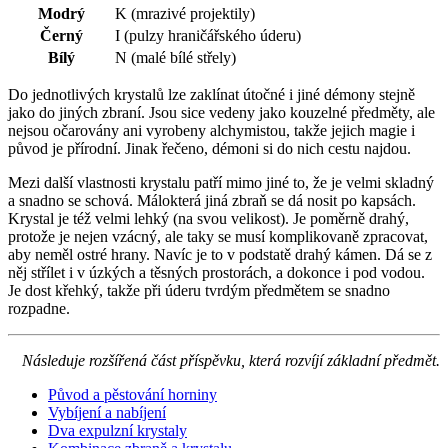
Modrý
K (mrazivé projektily)
Černý
I (pulzy hraničářského úderu)
Bílý
N (malé bílé střely)
Do jednotlivých krystalů lze zaklínat útočné i jiné démony stejně
jako do jiných zbraní. Jsou sice vedeny jako kouzelné předměty, ale
nejsou očarovány ani vyrobeny alchymistou, takže jejich magie i
původ je přírodní. Jinak řečeno, démoni si do nich cestu najdou.
Mezi další vlastnosti krystalu patří mimo jiné to, že je velmi skladný
a snadno se schová. Málokterá jiná zbraň se dá nosit po kapsách.
Krystal je též velmi lehký (na svou velikost). Je poměrně drahý,
protože je nejen vzácný, ale taky se musí komplikovaně zpracovat,
aby neměl ostré hrany. Navíc je to v podstatě drahý kámen. Dá se z
něj střílet i v úzkých a těsných prostorách, a dokonce i pod vodou.
Je dost křehký, takže při úderu tvrdým předmětem se snadno
rozpadne.
Následuje rozšířená část příspěvku, která rozvíjí základní předmět.
Původ a pěstování horniny
Vybíjení a nabíjení
Dva expulzní krystaly