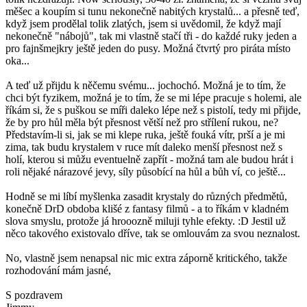
měšec a koupím si tunu nekonečně nabitých krystalů... a přesně teď,
když jsem prodělal tolik zlatých, jsem si uvědomil, že když mají
nekonečně "nábojů", tak mi vlastně stačí tři - do každé ruky jeden a
pro fajnšmejkry ještě jeden do pusy. Možná čtvrtý pro piráta místo
oka...
A teď už přijdu k něčemu svému... jochochó. Možná je to tím, že
chci být fyzikem, možná je to tím, že se mi lépe pracuje s holemi, ale
říkám si, že s puškou se míři daleko lépe než s pistolí, tedy mi přijde,
že by pro hůl měla být přesnost větší než pro střílení rukou, ne?
Představím-li si, jak se mi klepe ruka, ještě fouká vítr, prší a je mi
zima, tak budu krystalem v ruce mít daleko menší přesnost než s
holí, kterou si můžu eventuelně zapřít - možná tam ale budou hrát i
roli nějaké nárazové jevy, síly působící na hůl a bůh ví, co ještě...
Hodně se mi líbí myšlenka zasadit krystaly do různých předmětů,
konečně DrD obdoba klišé z fantasy filmů - a to říkám v kladném
slova smyslu, protože já hrooozně miluji tyhle efekty. :D Jestil už
něco takového existovalo dříve, tak se omlouvám za svou neznalost.
No, vlastně jsem nenapsal nic mic extra záporně kritického, takže
rozhodování mám jasné,
S pozdravem