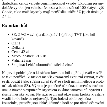
důsledkem čehož vzroste cena i náročnost výroby. Expulzní prsteny
dokáže vyrobit jen velmistr řemesla a budou stát od 100 zlatých výš.
Co víc, takto malé krystaly mají menší sílu, takže SZ jejich útoku je
2 /+1.
Expulzní hůl
SZ: 2 /+2 + zvl. (na dálku); 5 /-1 (při boji TVT jako hůl
kovaná)
OZ: 1
Délka: 2
Cena: 42 zl.
M/S/V dostřel: 8/13/18
Váha: 23 mn
Skupina: Lehká obouruční i střelná zbraň
Na první pohled jde o klasickou kovanou hůl a při boji tváří v tvář
se tak i používá. V hlavici má však zasazený expulzní krystal, takže
se dá použít i jako střelná zbraň (byť se s holí nemíří nejlépe a proto
má tak nízkou SZ). Výroba je poměrně náročná, nicméně s trochou
umu a hlavně s expulzním krystalem zvládne takovou hůl vyrobit i
slušný městský kovář. Nejtěžší je chránit okováním křehký krystal a
vsadit ho do hole co nejrovněji. Tyto hole si oblíbí zejména
kouzelníci, protože jsou lehké, účinné a hodí se pro různá očarování.