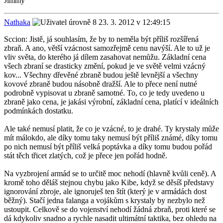
Jimmy
Nathaka
23. 3. 2012 v 12:49:15
Sccion: Jistě, já souhlasím, že by to neměla být příliš rozšířená
zbraň. A ano, větší vzácnost samozřejmě cenu navýší. Ale to už je
vliv světa, do kterého já dílem zasahovat nemůžu. Základní cena
všech zbraní se drasticky změní, pokud je ve světě velmi vzácný
kov... Všechny dřevěné zbraně budou ještě levnější a všechny
kovové zbraně budou násobně dražší. Ale to přece není nutné
podrobně vypisovat u zbraně samotné. To, co je tedy uvedeno u
zbraně jako cena, je jakási výrobní, základní cena, platící v ideálních
podmínkách dostatku.
Ale také nemusí platit, že co je vzácné, to je drahé. Ty krystaly může
mít málokdo, ale díky tomu taky nemusí být příliš známé, díky tomu
po nich nemusí být příliš velká poptávka a díky tomu budou pořád
stát těch třicet zlatých, což je přece jen pořád hodně.
Na vyzbrojení armád se to určitě moc nehodí (hlavně kvůli ceně). A
kromě toho děláš stejnou chybu jako Kibe, když se děsíš představy
ignorování zbroje, ale ignoruješ ten štít (který je v armádách dost
běžný). Stačí jedna falanga a vojákům s krystaly by nezbylo než
ustoupit. Celkově se do vojenství nehodí žádná zbraň, proti které se
dá kdykoliv snadno a rychle nasadit ultimátní taktika, bez ohledu na