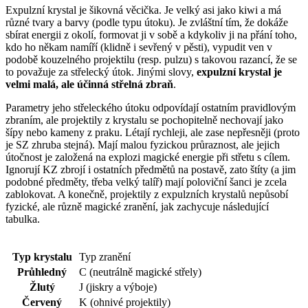
Expulzní krystal je šikovná věcička. Je velký asi jako kiwi a má
různé tvary a barvy (podle typu útoku). Je zvláštní tím, že dokáže
sbírat energii z okolí, formovat ji v sobě a kdykoliv ji na přání toho,
kdo ho někam namíří (klidně i sevřený v pěsti), vypudit ven v
podobě kouzelného projektilu (resp. pulzu) s takovou razancí, že se
to považuje za střelecký útok. Jinými slovy,
expulzní krystal je
velmi malá, ale účinná střelná zbraň
.
Parametry jeho střeleckého útoku odpovídají ostatním pravidlovým
zbraním, ale projektily z krystalu se pochopitelně nechovají jako
šípy nebo kameny z praku. Létají rychleji, ale zase nepřesněji (proto
je SZ zhruba stejná). Mají malou fyzickou průraznost, ale jejich
útočnost je založená na explozi magické energie při střetu s cílem.
Ignorují KZ zbrojí i ostatních předmětů na postavě, zato štíty (a jim
podobné předměty, třeba velký talíř) mají poloviční šanci je zcela
zablokovat. A konečně, projektily z expulzních krystalů nepůsobí
fyzické, ale různě magické zranění, jak zachycuje následující
tabulka.
Typ krystalu
Typ zranění
Průhledný
C (neutrálně magické střely)
Žlutý
J (jiskry a výboje)
Červený
K (ohnivé projektily)