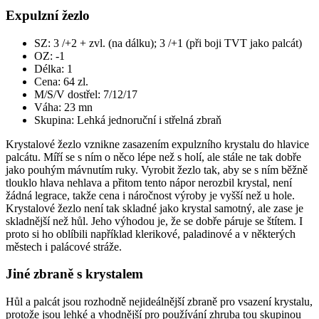
Expulzní žezlo
SZ: 3 /+2 + zvl. (na dálku); 3 /+1 (při boji TVT jako palcát)
OZ: -1
Délka: 1
Cena: 64 zl.
M/S/V dostřel: 7/12/17
Váha: 23 mn
Skupina: Lehká jednoruční i střelná zbraň
Krystalové žezlo vznikne zasazením expulzního krystalu do hlavice
palcátu. Míří se s ním o něco lépe než s holí, ale stále ne tak dobře
jako pouhým mávnutím ruky. Vyrobit žezlo tak, aby se s ním běžně
tlouklo hlava nehlava a přitom tento nápor nerozbil krystal, není
žádná legrace, takže cena i náročnost výroby je vyšší než u hole.
Krystalové žezlo není tak skladné jako krystal samotný, ale zase je
skladnější než hůl. Jeho výhodou je, že se dobře páruje se štítem. I
proto si ho oblíbili například klerikové, paladinové a v některých
městech i palácové stráže.
Jiné zbraně s krystalem
Hůl a palcát jsou rozhodně nejideálnější zbraně pro vsazení krystalu,
protože jsou lehké a vhodnější pro používání zhruba tou skupinou