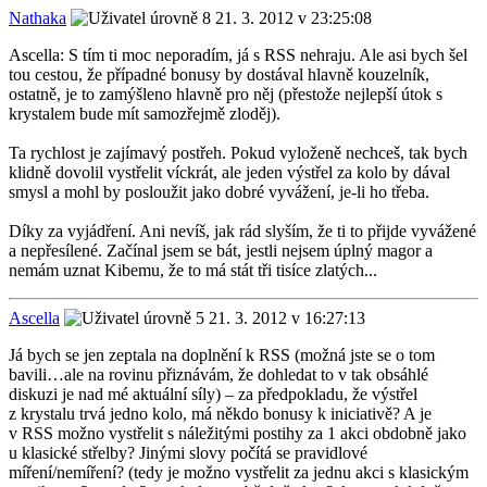
Nathaka
21. 3. 2012 v 23:25:08
Ascella: S tím ti moc neporadím, já s RSS nehraju. Ale asi bych šel
tou cestou, že případné bonusy by dostával hlavně kouzelník,
ostatně, je to zamýšleno hlavně pro něj (přestože nejlepší útok s
krystalem bude mít samozřejmě zloděj).
Ta rychlost je zajímavý postřeh. Pokud vyloženě nechceš, tak bych
klidně dovolil vystřelit víckrát, ale jeden výstřel za kolo by dával
smysl a mohl by posloužit jako dobré vyvážení, je-li ho třeba.
Díky za vyjádření. Ani nevíš, jak rád slyším, že ti to přijde vyvážené
a nepřesílené. Začínal jsem se bát, jestli nejsem úplný magor a
nemám uznat Kibemu, že to má stát tři tisíce zlatých...
Ascella
21. 3. 2012 v 16:27:13
Já bych se jen zeptala na doplnění k RSS (možná jste se o tom
bavili…ale na rovinu přiznávám, že dohledat to v tak obsáhlé
diskuzi je nad mé aktuální síly) – za předpokladu, že výstřel
z krystalu trvá jedno kolo, má někdo bonusy k iniciativě? A je
v RSS možno vystřelit s náležitými postihy za 1 akci obdobně jako
u klasické střelby? Jinými slovy počítá se pravidlové
míření/nemíření? (tedy je možno vystřelit za jednu akci s klasickým