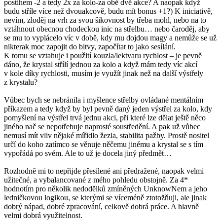
postihem -2 a tedy 2x za kolo-za obě dvě akce? A naopak když
budu stříle více než dvouakcově, budu mít bonus +1?) K iniciativě,
nevím, zloděj na vrh za svou šikovnost by třeba mohl, nebo na to
vztáhnout obecnou chodeckou inic na střelbu… nebo čaroděj, aby
se mu to vyplácelo víc v době, kdy mu dojdou magy a nemůže se už
nikterak moc zapojit do bitvy, započítat to jako sesílání.
K tomu se vztahuje i použití kouzla/lektvaru rychlost – je pevně
dáno, že krystal střílí jednou za kolo a když mám tedy víc akcí
v kole díky rychlosti, musím je využít jinak než na další výstřely
z krystalu?
Vůbec bych se nebránila i myšlence střelby ovládané mentálním
příkazem a tedy když by byl pevně daný jeden výstřel za kolo, kdy
pomyšlení na výstřel trvá jednu akci, při které lze dělat ještě něco
jiného nač se nepotřebuje naprosté soustředění. A pak už vůbec
nemusí mít vliv nějaké mířidlo žezla, stabilita pažby. Prostě nositel
určí do koho zatímco se věnuje něčemu jinému a krystal se s tím
vypořádá po svém. Ale to už je docela jiný předmět…
Rozhodně mi to nepřijde přesílené ani předražené, naopak velmi
užitečné, a vybalancované z mého pohledu obstojně. Za 4*
hodnotím pro několik nedodělků zmíněných UnknowNem a jeho
ledničkovou logikou, se kterými se víceméně ztotožňuji, ale jinak
dobrý nápad, dobré zpracování, celkově dobrá práce. A hlavně
velmi dobrá využitelnost.