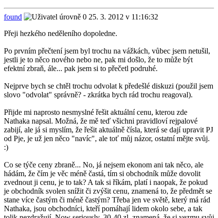
found
25. 3. 2012 v 11:16:32
Přeji hezkého neděleního dopoledne.
Po prvním přečtení jsem byl trochu na vážkách, vůbec jsem netušil,
jestli je to něco nového nebo ne, pak mi došlo, že to může být
efektní zbraň, ále... pak jsem si to přečetl podruhé.
Nejprve bych se chtěl trochu odvolat k předešlé diskuzi (použil jsem
slovo "odvolat" správně? - zkrátka bych rád trochu reagoval).
Přijde mi naprosto nesmyslné řešit aktuální cenu, kterou zde
Nathaka napsal. Možná, že mě teď všichni pravidloví rejpalové
zabijí, ale já si myslím, že řešit aktuálně čísla, která se dají upravit PJ
od Pje, je už jen něco "navíc", ale toť můj názor, ostatní mějte svůj.
:)
Co se týče ceny zbraně... No, já nejsem ekonom ani tak něco, ale
hádám, že čím je věc méně častá, tím si obchodník může dovolit
zvednout ji cenu, je to tak? A tak si říkám, platí i naopak, že pokud
je obchodník svolen snížit či zvýšit cenu, znamená to, že předmět se
stane více častým či méně častým? Třeba jen ve světě, který má rád
Nathaka, jsou obchodníci, kteří pomáhají lidem okolo sebe, a tak
tolik nezdražují. Now seriously, 30-40 zl. znamená, že si vezmu svůj