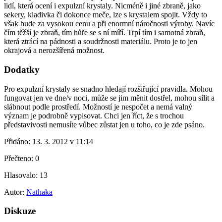
lidí, která ocení i expulzní krystaly. Nicméně i jiné zbraně, jako
sekery, kladivka či dokonce meče, lze s krystalem spojit. Vždy to
však bude za vysokou cenu a při enormní náročnosti výroby. Navíc
čím těžší je zbraň, tím hůře se s ní míří. Trpí tím i samotná zbraň,
která ztrácí na pádnosti a soudržnosti materiálu. Proto je to jen
okrajová a nerozšířená možnost.
Dodatky
Pro expulzní krystaly se snadno hledají rozšiřující pravidla. Mohou
fungovat jen ve dne/v noci, může se jim měnit dostřel, mohou sílit a
slábnout podle prostředí. Možností je nespočet a nemá valný
význam je podrobně vypisovat. Chci jen říct, že s trochou
představivosti nemusíte vůbec zůstat jen u toho, co je zde psáno.
Přidáno:
13. 3. 2012 v 11:14
Přečteno:
0
Hlasovalo:
13
Autor:
Nathaka
Diskuze