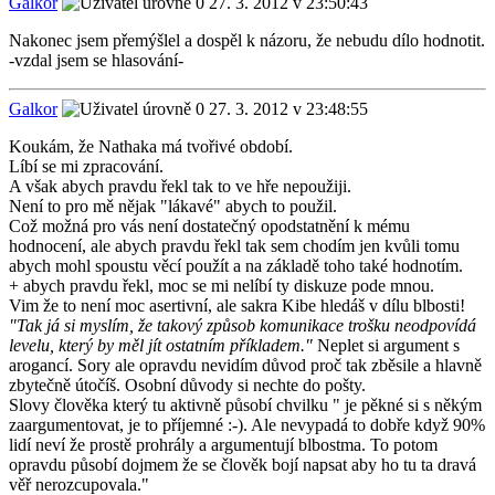
Galkor
27. 3. 2012 v 23:50:43
Nakonec jsem přemýšlel a dospěl k názoru, že nebudu dílo hodnotit.
-vzdal jsem se hlasování-
Galkor
27. 3. 2012 v 23:48:55
Koukám, že Nathaka má tvořivé období.
Líbí se mi zpracování.
A však abych pravdu řekl tak to ve hře nepoužiji.
Není to pro mě nějak "lákavé" abych to použil.
Což možná pro vás není dostatečný opodstatnění k mému
hodnocení, ale abych pravdu řekl tak sem chodím jen kvůli tomu
abych mohl spoustu věcí použít a na základě toho také hodnotím.
+ abych pravdu řekl, moc se mi nelíbí ty diskuze pode mnou.
Vim že to není moc asertivní, ale sakra Kibe hledáš v dílu blbosti!
"Tak já si myslím, že takový způsob komunikace trošku neodpovídá
levelu, který by měl jít ostatním příkladem."
Neplet si argument s
arogancí. Sory ale opravdu nevidím důvod proč tak zběsile a hlavně
zbytečně útočíš. Osobní důvody si nechte do pošty.
Slovy člověka který tu aktivně působí chvilku " je pěkné si s někým
zaargumentovat, je to příjemné :-). Ale nevypadá to dobře když 90%
lidí neví že prostě prohrály a argumentují blbostma. To potom
opravdu působí dojmem že se člověk bojí napsat aby ho tu ta dravá
věř nerozcupovala."