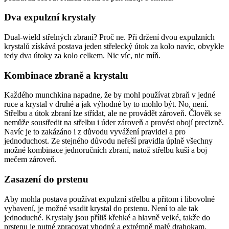
Dva expulzní krystaly
Dual-wield střelných zbraní? Proč ne. Při držení dvou expulzních
krystalů získává postava jeden střelecký útok za kolo navíc, obvykle
tedy dva útoky za kolo celkem. Nic víc, nic míň.
Kombinace zbraně a krystalu
Každého munchkina napadne, že by mohl používat zbraň v jedné
ruce a krystal v druhé a jak výhodné by to mohlo být. No, není.
Střelbu a útok zbraní lze střídat, ale ne provádět zároveň. Člověk se
nemůže soustředit na střelbu i úder zároveň a provést obojí precizně.
Navíc je to zakázáno i z důvodu vyvážení pravidel a pro
jednoduchost. Ze stejného důvodu neřeší pravidla úplně všechny
možné kombinace jednoručních zbraní, natož střelbu kuší a boj
mečem zároveň.
Zasazení do prstenu
Aby mohla postava používat expulzní střelbu a přitom i libovolné
vybavení, je možné vsadit krystal do prstenu. Není to ale tak
jednoduché. Krystaly jsou příliš křehké a hlavně velké, takže do
prstenu je nutné zpracovat vhodný a extrémně malý drahokam,