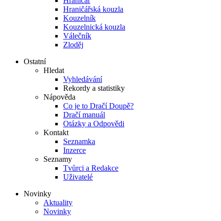
Hraničář
Hraničářská kouzla
Kouzelník
Kouzelnická kouzla
Válečník
Zloděj
Ostatní
Hledat
Vyhledávání
Rekordy a statistiky
Nápověda
Co je to Dračí Doupě?
Dračí manuál
Otázky a Odpovědi
Kontakt
Seznamka
Inzerce
Seznamy
Tvůrci a Redakce
Uživatelé
Novinky
Aktuality
Novinky