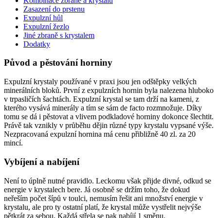
Kombinace zbraně a krystalu
Zasazení do prstenu
Expulzní hůl
Expulzní žezlo
Jiné zbraně s krystalem
Dodatky
Původ a pěstování horniny
Expulzní krystaly používané v praxi jsou jen odštěpky velkých
minerálních bloků. První z expulzních hornin byla nalezena hluboko
v trpasličích šachtách. Expulzní krystal se tam drží na kameni, z
kterého vysává minerály a tím se sám de facto rozmnožuje. Díky
tomu se dá i pěstovat a vlivem podkladové horniny dokonce šlechtit.
Právě tak vznikly v průběhu dějin různé typy krystalu vypsané výše.
Nezpracovaná expulzní hornina má cenu přibližně 40 zl. za 20
mincí.
Vybíjení a nabíjení
Není to úplně nutné pravidlo. Leckomu však přijde divné, odkud se
energie v krystalech bere. Já osobně se držím toho, že dokud
neřeším počet šípů v toulci, nemusím řešit ani množství energie v
krystalu, ale pro ty ostatní platí, že krystal může vystřelit nejvýše
pětkrát za sebou. Každá střela se pak nabíjí 1 směnu.