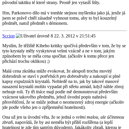
původní taktiku té které strany. Prostě jen vytasíš štíty.
Hm, Parkonovo dílo má v tomhle stejnou myšlenku jako já, jenže já
jsem se právě chtěl zásadně vyhnout tomu, aby to byl kouzelný
předmět, natož předmět s démonem.
Sccion
22. 3. 2012 v 21:51:45
Myslím, že těžiště Kibeho kritiky spočívá především v tom, že by se
tyto krystaly měly vyskytovat velmi vzácně a ne v tom, jakým
způsobem by se měla cena spočítat. (ačkoliv k tomu přece jen
přichází trochu oklikou) ;)
Malá cena zkrátka může evokovat, že alespoň trochu movitý
dobrodruh se staví v
potřebách pro dobrodruhy
a nakoupí si plné
kapsy expulzních krystalů. Nehledě na to, jak by takové masové
nasazení krystalů mohlo vypadat při střetu armád, když náhle zbroj
nehraje roli. Ty tři tisíce mají podle mě demonstrovat především
vzácnost takového předmětu, jehož úvodní popis nahrává
přesvědčení, že se může jednat o neomezený zdroj energie (ačkoliv
jde podle všeho jen o zpříjemnění hratelnosti).
Ona už jen ta úvodní věta, že se jedná o
velmi malou, ale účinnnou
zbraň
, napovídá, že by asi neměla být příliš rozšířena (a lepší
hratelnost je zde tím samým důvodem). Jakákoliv zbraň, kterou je