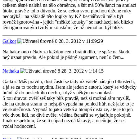
celkem těsně naléhá na tělo obrněnce, a štít má 50% šanci na anulaci
útoku právě z toho důvodu, že se celou svou plochou držené ruky
nedotýká - na základě této logiky by KZ bestiářovců měla být
rovněž ignorována - jejich "měkké kousky" se nacházejí tak blízko
těm ignorovaným tvrdým kouskům, že už nemohou být blíže.
Galkor
28. 3. 2012 v 11:09:29
Nathaka: ono někdy za každou cenu bránit dílo, je spíše na škodu
neý uznat pravdu. Ale pokud je pádný argument, není o čem...
Nathaka
28. 3. 2012 v 1:14:15
Galkor: Máš pravdu, dost často se tady uživatelé hádají o blbostech,
a já se za to trochu stydím. Jsem ale jeden z autorů, který se vždycky
brání až do posledního dechu, když s někým nesouhlasí.
S tou dravou zvěří seš taky blíž pravdě, než si možná sám myslíš,
ale na druhou stranu to nejspíš vypadá na pohled hůř, než jaké to je
ve skutečnosti. Vypadá to jako velká a hloupá diskuze, ale je to jen
věc dvou lidí, ne divé zvěře, většina čtenářů se vyjadřuje pokojně.
Jinak respektuju, že se ti nápad nezdá lákavý, a oceňuju, že ses
vzdal hodnocení.