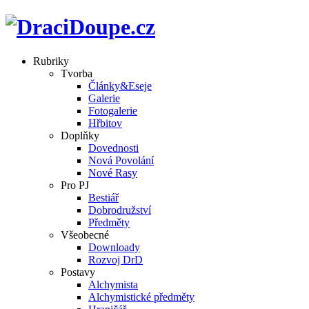
Rubriky
Tvorba
Články&Eseje
Galerie
Fotogalerie
Hřbitov
Doplňky
Dovednosti
Nová Povolání
Nové Rasy
Pro PJ
Bestiář
Dobrodružství
Předměty
Všeobecné
Downloady
Rozvoj DrD
Postavy
Alchymista
Alchymistické předměty