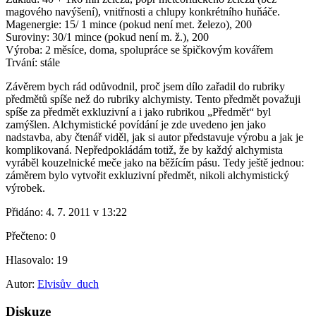
magového navýšení), vnitřnosti a chlupy konkrétního huňáče.
Magenergie: 15/ 1 mince (pokud není met. železo), 200
Suroviny: 30/1 mince (pokud není m. ž.), 200
Výroba: 2 měsíce, doma, spolupráce se špičkovým kovářem
Trvání: stále
Závěrem bych rád odůvodnil, proč jsem dílo zařadil do rubriky
předmětů spíše než do rubriky alchymisty. Tento předmět považuji
spíše za předmět exkluzivní a i jako rubrikou „Předmět“ byl
zamýšlen. Alchymistické povídání je zde uvedeno jen jako
nadstavba, aby čtenář viděl, jak si autor představuje výrobu a jak je
komplikovaná. Nepředpokládám totiž, že by každý alchymista
vyráběl kouzelnické meče jako na běžícím pásu. Tedy ještě jednou:
záměrem bylo vytvořit exkluzivní předmět, nikoli alchymistický
výrobek.
Přidáno:
4. 7. 2011 v 13:22
Přečteno:
0
Hlasovalo:
19
Autor:
Elvisův_duch
Diskuze