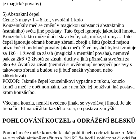
je magické povahy).
5) Abstraktní čepel
Cena: 3 magy/ 1 – 6 kol, vyvolání 1 kolo
Kouzelníkův meč se změní v magickou substanci abstraktního
(astrálního) světa jiné podstaty. Tato čepel ignoruje jakoukoli hmotu.
Kouzelník takto může útočit skrz dveře, zdi, mříže, stromy… Tato
čepel ignoruje obrané bonusy zbraní, zbrojí a štítů (pokud nejsou
přízračné či podobné povahy jako meč). Živé myslící bytosti zraňuje
za 1k6 +1 životů za zásah (magická a mentální povaha), nemrtvé
pak za 2k6 +2 životů za zásah, duchy a jiná přízračná stvoření za
3k6 +3 životů za zásah (nemrtví si uvědomují nebezpečí postavy s
takovouto zbraní a budou se jí buď snažit vyhnout, nebo
zlikvidovat).
POZOR: Jakmile čepel kouzelníkovi vypadne z rukou, kouzlo
končí a meč je opět normální, tzn.: nemůže jej používat jiná postava
krom kouzlícího.
Všechna kouzla, není-li uvedeno jinak, se vyvolávají ihned. Je ale
třeba říci PJ na záčátku každého kola, co postava zamýšlí!
POHLCOVÁNÍ KOUZEL a ODRÁŽENÍ BLESKŮ
Pomocí meče může kouzelník také pohltit nebo odrazit kouzlo. Musí
se o to však aktivně snažit (tzn. říci PJ, že hodlá pohlcovat či odrážet