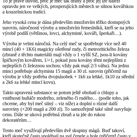
To je právě důvod, proč je meč tak drahý a proč jej lze nalézt
opravdu jen ve velkých, prosperujících městech se silnou kovářskou
a kouzelnickou tradicí.
Jeho vysoká cena je dána především množstvím těžko dostupných
surovin, náročností výroby a množstvím řemeslníků, kteří se na jeho
výrobě podílí (většinou, lovci, alchymisté, kováři, šperkaři…).
Výroba je velmi náročná. Na celý meč se spotřebuje více než 40
mincí (40 + 1K6) magicky ošetřené rudy, či meteoritického železa
(zbraně z těchto materiálů mají vždy o 1 vyšší SZ, jsou-li kovány
špičkovým kovářem, 1/+1, pokud jsou kovány těmi nejlepšími z
nejlepších či železnou sochou; vždy pak mají 2/3 váhu). Na jednu
minci potřebuje alchymista 15 magů a 30 zl. surovin (přičemž na
výrobu je vždy potřeba dvojnásobek + 1k6 za lehké, 1k10 za střední
a 2k6 za lehké mincí kovu).
Takto upravená substance se potom ještě obohatí o chlupy a
vnitřnosti huňáče modrého, zeleného či rudého… (podle toho, jak
chceme, aby byl meč silný – viz níže) a doplní o různé další
suroviny (+200 magů a 200 zl). To samozřejmě také silně navyšuje
cenu. Dále se uková potřebná zbraň a ta jde do rukou
dekoratérům…
Tento meč využívají především dvě skupiny mágů. Buď takoví,
kteří skutečně často spoléhají na své čepele a hole (přičemž často v