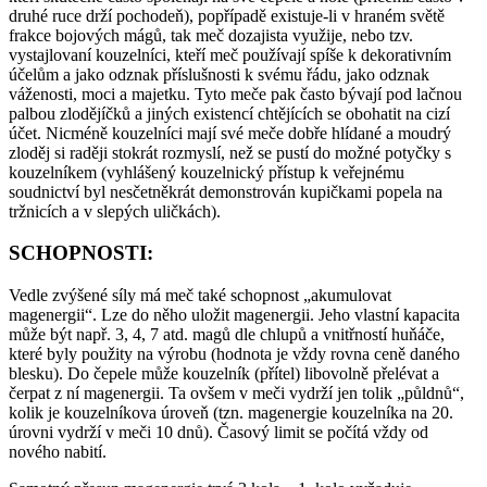
druhé ruce drží pochodeň), popřípadě existuje-li v hraném světě
frakce bojových mágů, tak meč dozajista využije, nebo tzv.
vystajlovaní kouzelníci, kteří meč používají spíše k dekorativním
účelům a jako odznak příslušnosti k svému řádu, jako odznak
váženosti, moci a majetku. Tyto meče pak často bývají pod lačnou
palbou zlodějíčků a jiných existencí chtějících se obohatit na cizí
účet. Nicméně kouzelníci mají své meče dobře hlídané a moudrý
zloděj si raději stokrát rozmyslí, než se pustí do možné potyčky s
kouzelníkem (vyhlášený kouzelnický přístup k veřejnému
soudnictví byl nesčetněkrát demonstrován kupičkami popela na
tržnicích a v slepých uličkách).
SCHOPNOSTI:
Vedle zvýšené síly má meč také schopnost „akumulovat
magenergii“. Lze do něho uložit magenergii. Jeho vlastní kapacita
může být např. 3, 4, 7 atd. magů dle chlupů a vnitřností huňáče,
které byly použity na výrobu (hodnota je vždy rovna ceně daného
blesku). Do čepele může kouzelník (přítel) libovolně přelévat a
čerpat z ní magenergii. Ta ovšem v meči vydrží jen tolik „půldnů“,
kolik je kouzelníkova úroveň (tzn. magenergie kouzelníka na 20.
úrovni vydrží v meči 10 dnů). Časový limit se počítá vždy od
nového nabití.