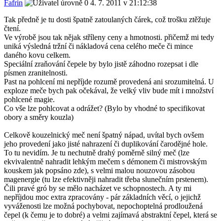
Fafrin
4. 7. 2011 v 21:12:38
Tak předně je tu dosti špatně zatoulaných čárek, což trošku ztěžuje
čtení.
Ve výrobě jsou tak nějak stříleny ceny a hmotnosti. přičemž mi tedy
uniká výsledná tržní či nákladová cena celého meče či mince
daného kovu celkem.
Speciální zraňování čepele by bylo jistě záhodno rozepsat i dle
písmen zranitelnosti.
Past na pohlcení mi nepříjde rozumě provedená ani srozumitelná. U
exploze meče bych pak očekával, že velký vliv bude mít i množství
pohlcené magie.
Co vše lze pohlcovat a odrážet? (Bylo by vhodné to specifikovat
obory a směry kouzla)
Celkově kouzelnický meč není špatný nápad, uvítal bych ovšem
jeho provedení jako jisté nahrazení či duplikování čarodějné hole.
To tu nevidím. Je tu nechutně drahý poměrně silný meč (lze
ekvivalentně nahradit lehkým mečem s démonem či mistrovským
kouskem jak popsáno zde), s velmi malou nouzovou zásobou
magenergie (tu lze efektivněji nahradit třeba slunečním prstenem).
Čili pravé gró by se mělo nacházet ve schopnostech. A ty mi
nepříjdou moc extra zpracovány - pár základních věcí, o jejichž
vyváženosti lze možná pochybovat, nepochoptelná prodloužená
čepel (k čemu je to dobré) a velmi zajímavá abstraktní čepel, která se