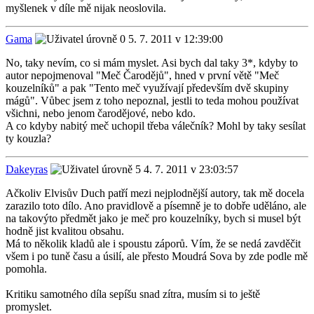
myšlenek v díle mě nijak neoslovila.
Gama
5. 7. 2011 v 12:39:00
No, taky nevím, co si mám myslet. Asi bych dal taky 3*, kdyby to
autor nepojmenoval "Meč Čarodějů", hned v první větě "Meč
kouzelníků" a pak "Tento meč využívají především dvě skupiny
mágů". Vůbec jsem z toho nepoznal, jestli to teda mohou používat
všichni, nebo jenom čarodějové, nebo kdo.
A co kdyby nabitý meč uchopil třeba válečník? Mohl by taky sesílat
ty kouzla?
Dakeyras
4. 7. 2011 v 23:03:57
Ačkoliv Elvisův Duch patří mezi nejplodnější autory, tak mě docela
zarazilo toto dílo. Ano pravidlově a písemně je to dobře uděláno, ale
na takovýto předmět jako je meč pro kouzelníky, bych si musel být
hodně jist kvalitou obsahu.
Má to několik kladů ale i spoustu záporů. Vím, že se nedá zavděčit
všem i po tuně času a úsilí, ale přesto Moudrá Sova by zde podle mě
pomohla.
Kritiku samotného díla sepíšu snad zítra, musím si to ještě
promyslet.