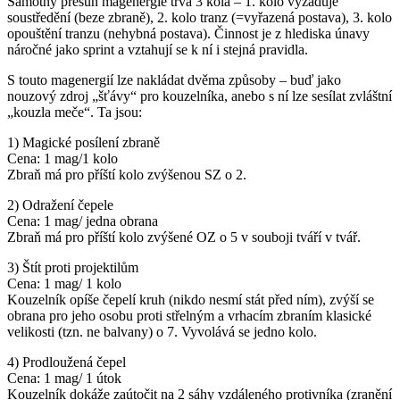
Samotný přesun magenergie trvá 3 kola – 1. kolo vyžaduje
soustředění (beze zbraně), 2. kolo tranz (=vyřazená postava), 3. kolo
opouštění tranzu (nehybná postava). Činnost je z hlediska únavy
náročné jako sprint a vztahují se k ní i stejná pravidla.
S touto magenergií lze nakládat dvěma způsoby – buď jako
nouzový zdroj „šťávy“ pro kouzelníka, anebo s ní lze sesílat zvláštní
„kouzla meče“. Ta jsou:
1) Magické posílení zbraně
Cena: 1 mag/1 kolo
Zbraň má pro příští kolo zvýšenou SZ o 2.
2) Odražení čepele
Cena: 1 mag/ jedna obrana
Zbraň má pro příští kolo zvýšené OZ o 5 v souboji tváří v tvář.
3) Štít proti projektilům
Cena: 1 mag/ 1 kolo
Kouzelník opíše čepelí kruh (nikdo nesmí stát před ním), zvýší se
obrana pro jeho osobu proti střelným a vrhacím zbraním klasické
velikosti (tzn. ne balvany) o 7. Vyvolává se jedno kolo.
4) Prodloužená čepel
Cena: 1 mag/ 1 útok
Kouzelník dokáže zaútočit na 2 sáhy vzdáleného protivníka (zranění