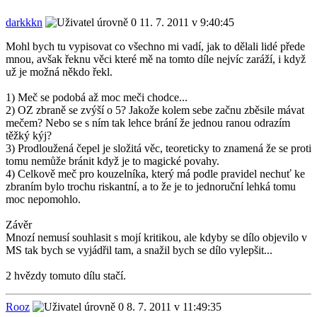
darkkkn
11. 7. 2011 v 9:40:45
Mohl bych tu vypisovat co všechno mi vadí, jak to dělali lidé přede
mnou, avšak řeknu věci které mě na tomto díle nejvíc zaráží, i když
už je možná někdo řekl.
1) Meč se podobá až moc meči chodce...
2) OZ zbraně se zvýší o 5? Jakože kolem sebe začnu zběsile mávat
mečem? Nebo se s ním tak lehce brání že jednou ranou odrazím
těžký kýj?
3) Prodloužená čepel je složitá věc, teoreticky to znamená že se proti
tomu nemůže bránit když je to magické povahy.
4) Celkově meč pro kouzelníka, který má podle pravidel nechuť ke
zbraním bylo trochu riskantní, a to že je to jednoruční lehká tomu
moc nepomohlo.
Závěr
Mnozí nemusí souhlasit s mojí kritikou, ale kdyby se dílo objevilo v
MS tak bych se vyjádřil tam, a snažil bych se dílo vylepšit...
2 hvězdy tomuto dílu stačí.
Rooz
8. 7. 2011 v 11:49:35