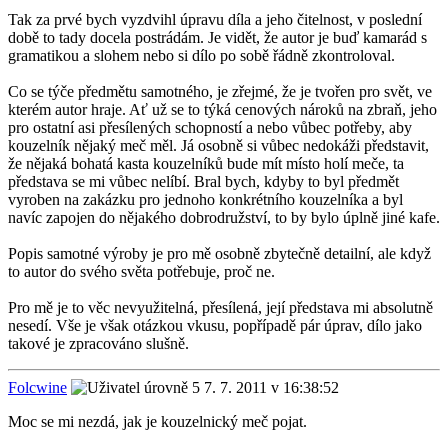
Tak za prvé bych vyzdvihl úpravu díla a jeho čitelnost, v poslední
době to tady docela postrádám. Je vidět, že autor je buď kamarád s
gramatikou a slohem nebo si dílo po sobě řádně zkontroloval.
Co se týče předmětu samotného, je zřejmé, že je tvořen pro svět, ve
kterém autor hraje. Ať už se to týká cenových nároků na zbraň, jeho
pro ostatní asi přesílených schopností a nebo vůbec potřeby, aby
kouzelník nějaký meč měl. Já osobně si vůbec nedokáži představit,
že nějaká bohatá kasta kouzelníků bude mít místo holí meče, ta
představa se mi vůbec nelíbí. Bral bych, kdyby to byl předmět
vyroben na zakázku pro jednoho konkrétního kouzelníka a byl
navíc zapojen do nějakého dobrodružství, to by bylo úplně jiné kafe.
Popis samotné výroby je pro mě osobně zbytečně detailní, ale když
to autor do svého světa potřebuje, proč ne.
Pro mě je to věc nevyužitelná, přesílená, její představa mi absolutně
nesedí. Vše je však otázkou vkusu, popřípadě pár úprav, dílo jako
takové je zpracováno slušně.
Folcwine
7. 7. 2011 v 16:38:52
Moc se mi nezdá, jak je kouzelnický meč pojat.