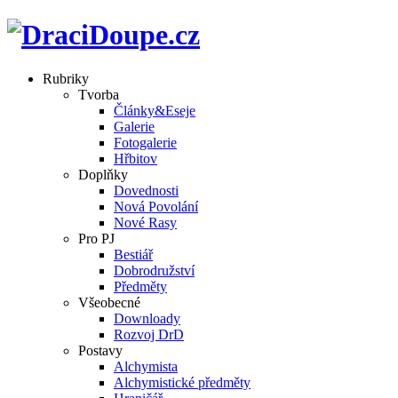
Rubriky
Tvorba
Články&Eseje
Galerie
Fotogalerie
Hřbitov
Doplňky
Dovednosti
Nová Povolání
Nové Rasy
Pro PJ
Bestiář
Dobrodružství
Předměty
Všeobecné
Downloady
Rozvoj DrD
Postavy
Alchymista
Alchymistické předměty