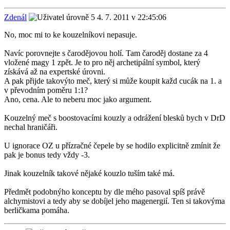
Zdenál
4. 7. 2011 v 22:45:06
No, moc mi to ke kouzelníkovi nepasuje.
Navíc porovnejte s čarodějovou holí. Tam čaroděj dostane za 4
vložené magy 1 zpět. Je to pro něj archetipální symbol, který
získává až na expertské úrovni.
A pak přijde takovýto meč, který si může koupit každ cucák na 1. a
v převodním poměru 1:1?
Ano, cena. Ale to neberu moc jako argument.
Kouzelný meč s boostovacími kouzly a odrážení blesků bych v DrD
nechal hraničáři.
U ignorace OZ u přízračné čepele by se hodilo explicitně zmínit že
pak je bonus tedy vždy -3.
Jinak kouzelník takové nějaké kouzlo tuším také má.
Předmět podobnýho konceptu by dle mého pasoval spíš právě
alchymistovi a tedy aby se dobíjel jeho magenergií. Ten si takovýma
berličkama pomáha.