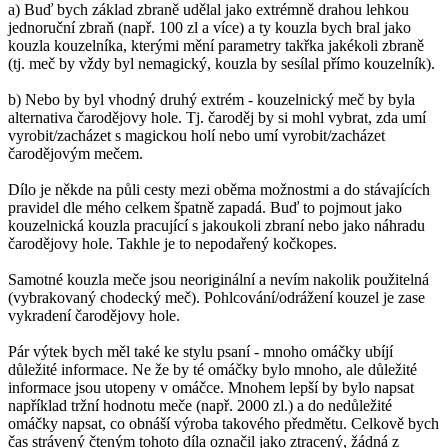
a) Buď bych základ zbraně udělal jako extrémně drahou lehkou
jednoruční zbraň (např. 100 zl a více) a ty kouzla bych bral jako
kouzla kouzelníka, kterými mění parametry takřka jakékoli zbraně
(tj. meč by vždy byl nemagický, kouzla by sesílal přímo kouzelník).
b) Nebo by byl vhodný druhý extrém - kouzelnický meč by byla
alternativa čarodějovy hole. Tj. čaroděj by si mohl vybrat, zda umí
vyrobit/zacházet s magickou holí nebo umí vyrobit/zacházet
čarodějovým mečem.
Dílo je někde na půli cesty mezi oběma možnostmi a do stávajících
pravidel dle mého celkem špatně zapadá. Buď to pojmout jako
kouzelnická kouzla pracující s jakoukoli zbraní nebo jako náhradu
čarodějovy hole. Takhle je to nepodařený kočkopes.
Samotné kouzla meče jsou neoriginální a nevím nakolik použitelná
(vybrakovaný chodecký meč). Pohlcování/odrážení kouzel je zase
vykradení čarodějovy hole.
Pár výtek bych měl také ke stylu psaní - mnoho omáčky ubíjí
důležité informace. Ne že by té omáčky bylo mnoho, ale důležité
informace jsou utopeny v omáčce. Mnohem lepší by bylo napsat
například tržní hodnotu meče (např. 2000 zl.) a do nedůležité
omáčky napsat, co obnáší výroba takového předmětu. Celkově bych
čas strávený čteným tohoto díla označil jako ztracený, žádná z