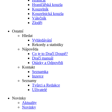
Hraničář
Hraničářská kouzla
Kouzelník
Kouzelnická kouzla
Válečník
Zloděj
Ostatní
Hledat
Vyhledávání
Rekordy a statistiky
Nápověda
Co je to Dračí Doupě?
Dračí manuál
Otázky a Odpovědi
Kontakt
Seznamka
Inzerce
Seznamy
Tvůrci a Redakce
Uživatelé
Novinky
Aktuality
Novinky