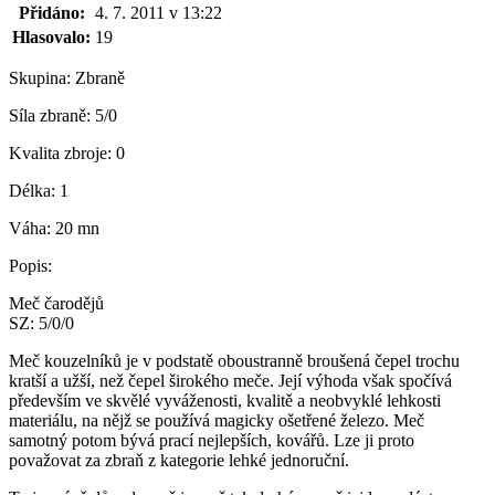
Přidáno:
4. 7. 2011 v 13:22
Hlasovalo:
19
Skupina:
Zbraně
Síla zbraně:
5/0
Kvalita zbroje:
0
Délka:
1
Váha:
20 mn
Popis:
Meč čarodějů
SZ: 5/0/0
Meč kouzelníků je v podstatě oboustranně broušená čepel trochu
kratší a užší, než čepel širokého meče. Její výhoda však spočívá
především ve skvělé vyváženosti, kvalitě a neobvyklé lehkosti
materiálu, na nějž se používá magicky ošetřené železo. Meč
samotný potom bývá prací nejlepších, kovářů. Lze ji proto
považovat za zbraň z kategorie lehké jednoruční.