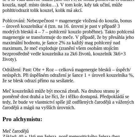
kouzla, např. místo útoku…). V tom kole, kdy tak učiní, může
pohltit/odrazit tolik kouzel, kolik má akcí.
Pohlcování: Nebezpečnost = magenergie vložená do kouzla, bonus
– úroveň kouzelníka/ 4 (tzn. na 16. úrovni je past v případě 3
modrých blesků 4 – 7 – pohlcení/ kouzlo proběhne). Takto pohlcená
magenergie se transformuje do meče. V případě, že by přesáhla jeho
maximální hodnotu, je šance 2% za každý mag pohlcený nad
maximum, že meč exploduje (zranění všem osobám stojícím
bezprostředně vedle kouzelníka za 2k6 životů, kouzelník 3k6+3
životy).
Odrážení: Past: Obr + Roz – celková magenergie blesků – úspěch/
neúspěch. Při úspěšném odražení je šance 1 + úroveň kouzelníka %,
že se blesk odrazí přímo na sesílatele.
Meč kouzelníků může být mocná zbraň. Na druhou stranu je
poměrně dost drahá a lze říci, že i těžko dostupná. Předpokládá se
tedy, že bude ve vlastnictví spíše již ostřílených čarodějů a vážených
čarodějů a mágů na vyšších úrovních.
Pro alchymistu:
Meč čarodějů
Základ: 40 + 1k6 mn železa, popř meteoritického železa (bez