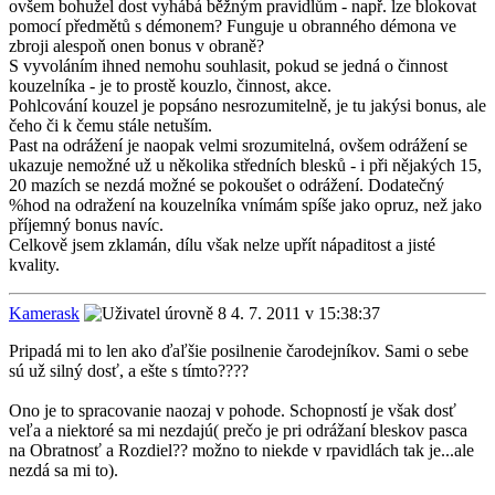
ovšem bohužel dost vyhábá běžným pravidlům - např. lze blokovat
pomocí předmětů s démonem? Funguje u obranného démona ve
zbroji alespoň onen bonus v obraně?
S vyvoláním ihned nemohu souhlasit, pokud se jedná o činnost
kouzelníka - je to prostě kouzlo, činnost, akce.
Pohlcování kouzel je popsáno nesrozumitelně, je tu jakýsi bonus, ale
čeho či k čemu stále netuším.
Past na odrážení je naopak velmi srozumitelná, ovšem odrážení se
ukazuje nemožné už u několika středních blesků - i při nějakých 15,
20 mazích se nezdá možné se pokoušet o odrážení. Dodatečný
%hod na odražení na kouzelníka vnímám spíše jako opruz, než jako
příjemný bonus navíc.
Celkově jsem zklamán, dílu však nelze upřít nápaditost a jisté
kvality.
Kamerask
4. 7. 2011 v 15:38:37
Pripadá mi to len ako ďaľšie posilnenie čarodejníkov. Sami o sebe
sú už silný dosť, a ešte s tímto????
Ono je to spracovanie naozaj v pohode. Schopností je však dosť
veľa a niektoré sa mi nezdajú( prečo je pri odrážaní bleskov pasca
na Obratnosť a Rozdiel?? možno to niekde v rpavidlách tak je...ale
nezdá sa mi to).