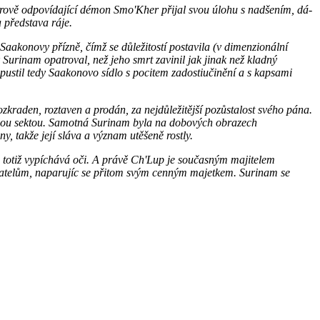
terově odpovídající démon Smo'Kher přijal svou úlohu s nadšením, dá-
 představa ráje.
Saakonovy přízně, čímž se důležitostí postavila (v dimenzionální
Surinam opatroval, než jeho smrt zavinil jak jinak než kladný
pustil tedy Saakonovo sídlo s pocitem zadostiučinění a s kapsami
ozkraden, roztaven a prodán, za nejdůležitější pozůstalost svého pána.
zsáhlou sektou. Samotná Surinam byla na dobových obrazech
 takže její sláva a význam utěšeně rostly.
ou totiž vypíchává oči. A právě Ch'Lup je současným majitelem
ovatelům, naparujíc se přitom svým cenným majetkem. Surinam se