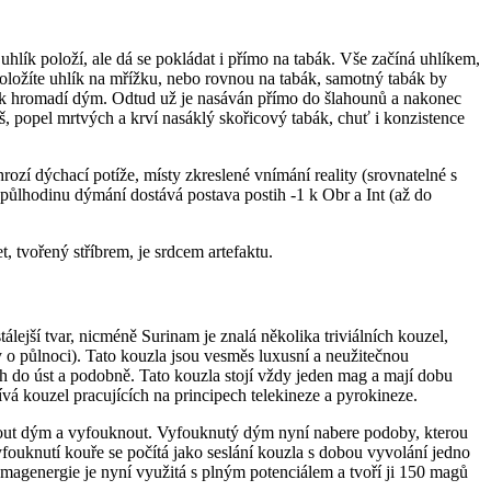
lík položí, ale dá se pokládat i přímo na tabák. Vše začíná uhlíkem,
oložíte uhlík na mřížku, nebo rovnou na tabák, samotný tabák by
 pak hromadí dým. Odtud už je nasáván přímo do šlahounů a nakonec
iš, popel mrtvých a krví nasáklý skořicový tabák, chuť i konzistence
ozí dýchací potíže, místy zkreslené vnímání reality (srovnatelné s
ůlhodinu dýmání dostává postava postih -1 k Obr a Int (až do
 tvořený stříbrem, je srdcem artefaktu.
lejší tvar, nicméně Surinam je znalá několika triviálních kouzel,
 o půlnoci). Tato kouzla jsou vesměs luxusní a neužitečnou
ch do úst a podobně. Tato kouzla stojí vždy jeden mag a mají dobu
á kouzel pracujících na principech telekineze a pyrokineze.
nout dým a vyfouknout. Vyfouknutý dým nyní nabere podoby, kterou
fouknutí kouře se počítá jako seslání kouzla s dobou vyvolání jedno
 magenergie je nyní využitá s plným potenciálem a tvoří ji 150 magů