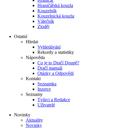
Hraničář
Hraničářská kouzla
Kouzelník
Kouzelnická kouzla
Válečník
Zloděj
Ostatní
Hledat
Vyhledávání
Rekordy a statistiky
Nápověda
Co je to Dračí Doupě?
Dračí manuál
Otázky a Odpovědi
Kontakt
Seznamka
Inzerce
Seznamy
Tvůrci a Redakce
Uživatelé
Novinky
Aktuality
Novinky