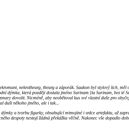
, nekromant, nekrotheurg, theurg a záporák. Saakon byl stylový lich, měl
to vodní dýmka, která později dostala jméno Surinam [ta Surinam, bez 
ary dovolit. Nicméně, aby neobětoval kus své vlastní duše pro obyčej
 duši někoho jiného, ale i tak...
ýmky a tvorbu figurky, obsahující mimojiné i srdce artefaktu, už zap
mocného despoty nestojí žádná překážka věčně. Nakonec vše dopadlo dob