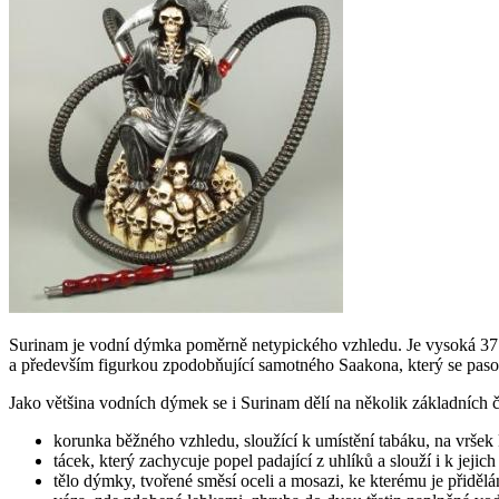
Surinam je vodní dýmka poměrně netypického vzhledu. Je vysoká 37 c
a především figurkou zpodobňující samotného Saakona, který se pasov
Jako většina vodních dýmek se i Surinam dělí na několik základních č
korunka běžného vzhledu, sloužící k umístění tabáku, na vršek
tácek, který zachycuje popel padající z uhlíků a slouží i k jejic
tělo dýmky, tvořené směsí oceli a mosazi, ke kterému je přidělá