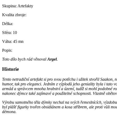
Skupina:
Artefakty
Kvalita zbroje:
Délka:
Sféra:
10
Váha:
45 mn
Popis:
Toto dílo bych rád věnoval
Argel
.
Historie
Tento netradiční artefakt si pro svou potěchu i užitek stvořil Saakon
humor, tak pro eleganci. Jedním z výplodů jeho geniality byla i ta
armád a správcem mnoha hrabství a území, tudíž si mohl podobné rozm
nakonec dýmce také zajímavé a použitelné schopnosti. Vlastně obětoval
Výrobu samotného těla dýmky nechal na svých řemeslnících, výzdobu d
byl plášť figurky tvořen obsidiánem a kosa stříbrem, ale proti vůli 
démona.