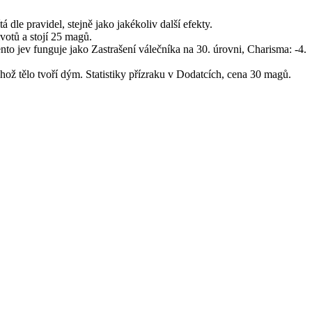
 dle pravidel, stejně jako jakékoliv další efekty.
votů a stojí 25 magů.
ento jev funguje jako Zastrašení válečníka na 30. úrovni, Charisma: -4.
hož tělo tvoří dým. Statistiky přízraku v Dodatcích, cena 30 magů.