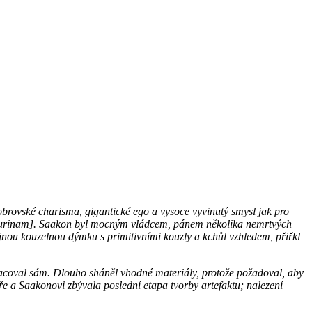
 obrovské charisma, gigantické ego a vysoce vyvinutý smysl jak pro
té Surinam]. Saakon byl mocným vládcem, pánem několika nemrtvých
nou kouzelnou dýmku s primitivními kouzly a kchůl vzhledem, přiřkl
racoval sám. Dlouho sháněl vhodné materiály, protože požadoval, aby
ře a Saakonovi zbývala poslední etapa tvorby artefaktu; nalezení