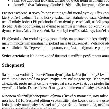
váza, zde zdobená lebkami, zhruba do dvou třetin naplněná vodo
a konečně dva šlahouny, dlouhé každý 1 sáh, kterými je dým na
Pro nezasvěcené si dovolím popsat fungování vodní dýmky. Přes korun
který ohřívá vzduch. Tento horký vzduch se natahuje do vázy. Cesto
neměl nikdy hořet.) Při průchodu tělem dýmky se ochladí, načež prop
do plic. Ještě podotýkám, že dýmat se nemusí jen tabák, do korunky se
dýmu se tím však velice změní. Saakon byl tvrďák, takže vyzkoušel 
Při dýmání z této vodní dýmky jsou účinky na postavu o něco silnější 
malým množstvím marihuany, pokud máte tu zkušenost). Většinou jde 
maximálních -5). Teprve hodinu potom, co přestane dýmat, se parame
Srdce artefaktu:
Na doprovodné ilustraci si můžete povšimnout amule
Schopnosti
Saakonova vodní dýmka většinou dýmá jako každá jiná, i když kvalitně
která Smo'Kher sesílá na povel majitele ze své magenergie. Jeho max
záležitostí, proto nemá cenu je vypisovat a zpracovávat. Jde předevš
vyvolání 1 kolo. Dá se tak za tři magy a s minimem námahy sestavit 
Mnohem důležitější schopnosti dýmka získává v momentě, kdy místo 
určí hod 1K10. Sesílatel přitom ví okamžitě, jaké kouzlo se mu v úst
kolo, je tedy nutné, aby sesílatel nebyl vyrušen do konce kola, než 