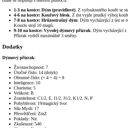
(stále se doplňují s úderem půlnoci).
1-3 na kostce: Dým (pravidlové)
. Z vyfouknutého kouře se sta
4-6 na kostce: Kouřový blesk
. Z úst vyjde prudký výboj kouř
7-8 na kostce: Hrůzostrašný dým
. Dým vycházející z úst se t
Kouzlo stojí 10 magů.
9-10 na kostce: Vyvolej dýmový přízrak
. Dým vycházející z 
Přízrak vydrží maximálně 3 směny.
Dodatky
Dýmový přízrak
:
Životaschopnost: 7
Útočné číslo: 14 (dotyk)
Obranné číslo: (+ 4 + 4) = 8
Inteligence: 10
Charisma: 5
Velikost: B
Zranitelnost: C1/2, E, I1/2, J1/2, K1/2, N, P
Pohyblivost: 19/magický tvor
Síla Mysli: 17
Přesvědčení: ZmZ
Poklady: Nic
Zkušenost: 540