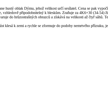
ne hustý oblak Dýmu, jehož velikost určí sesílatel. Cena se pak vypočítá
e, vzhledově připodobnitelný k bleskům. Zraňuje za 4K6+30 (34-54) ži
varuje do hrůzostrašných obrazců a získává na velikosti až čtyř sáhů. T
úst klesá k zemi a rychle se zformuje do podoby nemrtvého přízraku, je