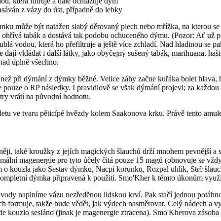
u, která filtruje a dále ochlazuje dým
sáván z vázy do úst, případně do lebky
ku může být natažen slabý děrovaný plech nebo mřížka, na kterou se uh
u ohřívá tabák a dostává tak podobu ochuceného dýmu. (Pozor: Ať už p
ublá vodou, která ho přefiltruje a ještě více zchladí. Nad hladinou se
 dají vkládat i další látky, jako obyčejný sušený tabák, marihuana, haš
snad úplně všechno.
než při dýmání z dýmky běžné. Velice záhy začne kuřáka bolet hlava, hr
pouze o RP následky. I pravidlově se však dýmání projevi; za každou p
try vrátí na původní hodnotu.
tu ve tvaru pěticípé hvězdy kolem Saakonova krku. Právě tento amulet,
ji, také kroužky z jejích magických šlauchů drží mnohem pevnější a stá
imální magenergie pro tyto účely čítá pouze 15 magů (obnovuje se vždy
ím o kouzla jako Sestav dýmku, Nacpi korunku, Rozpal uhlík, Strč šlau
kompletní dýmka připravená k použití. Smo'Kher k těmto úkonům využív
vody naplníme vázu nezředěnou lidskou krví. Pak stačí jednou potáh
ech formuje, takže bude vědět, jak výdech nasměrovat. Celý nádech a vy
bude kouzlo sesláno (jinak je magenergie ztracena). Smo'Kherova zásoba