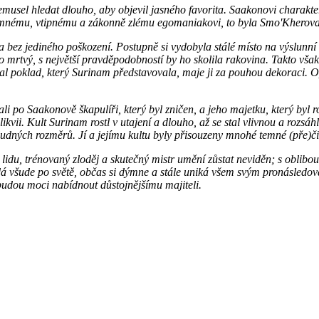
Nemusel hledat dlouho, aby objevil jasného favorita. Saakonovi charak
 temnému, vtipnému a zákonně zlému egomaniakovi, to byla Smo'Kherova
 bez jediného poškození. Postupně si vydobyla stálé místo na výslunní 
 mrtvý, s největší pravděpodobností by ho skolila rakovina. Takto však 
al poklad, který Surinam představovala, maje ji za pouhou dekoraci. O
i po Saakonově škapulíři, který byl zničen, a jeho majetku, který byl r
likvii. Kult Surinam rostl v utajení a dlouho, až se stal vlivnou a ro
ch rozměrů. Jí a jejímu kultu byly přisouzeny mnohé temné (pře)činy,
o lidu, trénovaný zloděj a skutečný mistr umění zůstat neviděn; s oblib
ajdá všude po světě, občas si dýmne a stále uniká všem svým pronásled
 budou moci nabídnout důstojnějšímu majiteli.