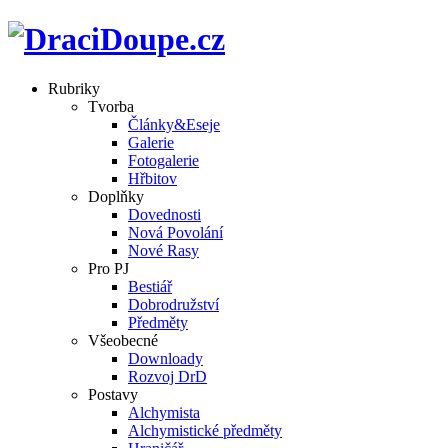
Rubriky
Tvorba
Články&Eseje
Galerie
Fotogalerie
Hřbitov
Doplňky
Dovednosti
Nová Povolání
Nové Rasy
Pro PJ
Bestiář
Dobrodružství
Předměty
Všeobecné
Downloady
Rozvoj DrD
Postavy
Alchymista
Alchymistické předměty