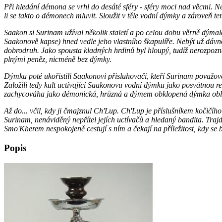
Při hledání démona se vrhl do desáté sféry - sféry moci nad věcmi. 
li se takto o démonech mluvit. Sloužit v těle vodní dýmky a zároveň
Saakon si Surinam užíval několik staletí a po celou dobu věrně dýmala
Saakonově kapse) hned vedle jeho vlastního škapulíře. Nebýt už dávno
dobrodruh. Jako spousta kladných hrdinů byl hloupý, tudíž nerozpozn
plnými peněz, nicméně bez dýmky.
Dýmku poté ukořistili Saakonovi přisluhovači, kteří Surinam považoval
Založili tedy kult uctívající Saakonovu vodní dýmku jako posvátnou re
zachycováha jako démonická, hrůzná a dýmem obklopená dýmka obludný
Až do... včil, kdy ji čmajznul Ch'Lup. Ch'Lup je příslušníkem kočičíh
Surinam, nenáviděný nepřítel jejích uctívačů a hledaný bandita. Tr
Smo'Kherem nespokojeně cestují s ním a čekají na příležitost, kdy se
Popis