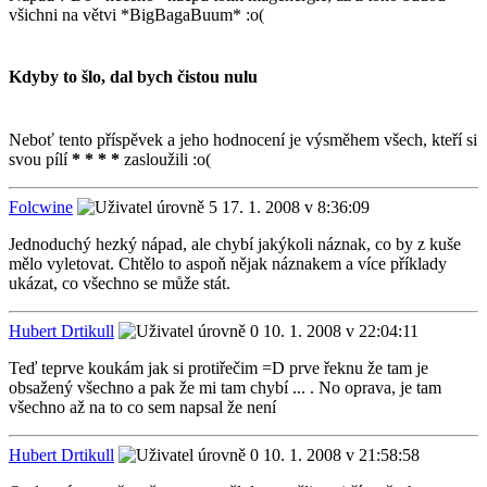
všichni na větvi *BigBagaBuum* :o(
Kdyby to šlo, dal bych čistou nulu
Neboť tento příspěvek a jeho hodnocení je výsměhem všech, kteří si
svou pílí
* * * *
zasloužili :o(
Folcwine
17. 1. 2008 v 8:36:09
Jednoduchý hezký nápad, ale chybí jakýkoli náznak, co by z kuše
mělo vyletovat. Chtělo to aspoň nějak náznakem a více příklady
ukázat, co všechno se může stát.
Hubert Drtikull
10. 1. 2008 v 22:04:11
Teď teprve koukám jak si protiřečim =D prve řeknu že tam je
obsažený všechno a pak že mi tam chybí ... . No oprava, je tam
všechno až na to co sem napsal že není
Hubert Drtikull
10. 1. 2008 v 21:58:58