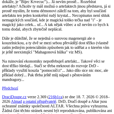
dokáže, je "Bijec Krvecuc")... Já nevím prostě... Rozebírat
artefakty? Ačkoliv ty máš možná o artefaktech jinou představu, já si
prostě myslím, že tomu démonovi záleží na tom, aby byl součástí
artefaktu ten jeden konkrétní rudý krystal... Necopinatus není shluk
nemagických součástí, kde je magická toliko tečka nad "i" - je
magický jako celek... uf... A tak nějak vůbec a už nevím co bych k
tomu dodal, abych zbytečně neplácal.
Dále je důležité, že se nejedná o surovou magenergii ale o
kouzelnickou, a ty dvě se mezi sebou převádějí dost těžko (vlastně
zatím jediným potenciálním způsobem jak to udělat a o kterém vím
je ještě neexistující "Mahagonová hůlka" viz MS).
Na ruinování ekonomiky nepotřebuješ artefakt... Takové věci se
dost těžko hledají... Stačí se třeba mrknout do rozvoje DrD -
příklady využití kouzla "pomocníčci"... Jako dílo sice nic moc, ale
příklad dobrý... Pak třeba ještě můj nápad s pěstováním
mandragory...
Předchozí
DraciDoupe.cz
verze 2.369 (
216b1ca
) ze dne 18. 7. 2026 © 2018–
2026
Almad
a ostatní přispěvatelé
. DrD, Dračí doupě a Altar jsou
ochranné známky společnosti ALTAR. Všechna práva vyhrazena.
Žádná část těchto stránek nesmí být reprodukována, publikována ani