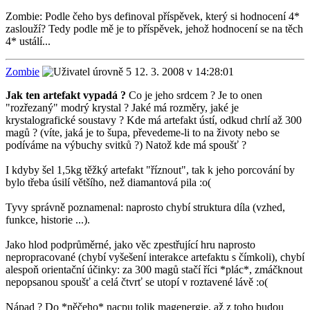
Zombie: Podle čeho bys definoval příspěvek, který si hodnocení 4*
zaslouží? Tedy podle mě je to příspěvek, jehož hodnocení se na těch
4* ustálí...
Zombie
12. 3. 2008 v 14:28:01
Jak ten artefakt vypadá ?
Co je jeho srdcem ? Je to onen
"rozřezaný" modrý krystal ? Jaké má rozměry, jaké je
krystalografické soustavy ? Kde má artefakt ústí, odkud chrlí až 300
magů ? (víte, jaká je to šupa, převedeme-li to na životy nebo se
podíváme na výbuchy svitků ?) Natož kde má spoušť ?
I kdyby šel 1,5kg těžký artefakt "říznout", tak k jeho porcování by
bylo třeba úsilí většího, než diamantová pila :o(
Tyvy správně poznamenal: naprosto chybí struktura díla (vzhed,
funkce, historie ...).
Jako hlod podprůměrné, jako věc zpestřující hru naprosto
nepropracované (chybí vyšešení interakce artefaktu s čímkoli), chybí
alespoň orientační účinky: za 300 magů stačí říci *plác*, zmáčknout
nepopsanou spoušť a celá čtvrť se utopí v roztavené lávě :o(
Nápad ? Do *něčeho* nacpu tolik magenergie, až z toho budou