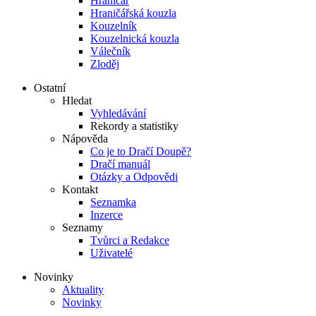
Hraničář
Hraničářská kouzla
Kouzelník
Kouzelnická kouzla
Válečník
Zloděj
Ostatní
Hledat
Vyhledávání
Rekordy a statistiky
Nápověda
Co je to Dračí Doupě?
Dračí manuál
Otázky a Odpovědi
Kontakt
Seznamka
Inzerce
Seznamy
Tvůrci a Redakce
Uživatelé
Novinky
Aktuality
Novinky