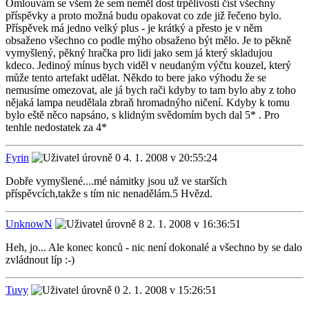
Omlouvám se všem že sem neměl dost trpělivosti číst všechny
příspěvky a proto možná budu opakovat co zde již řečeno bylo.
Příspěvek má jedno velký plus - je krátký a přesto je v něm
obsaženo všechno co podle mýho obsaženo být mělo. Je to pěkně
vymyšlený, pěkný hračka pro lidi jako sem já který skladujou
kdeco. Jedinoý mínus bych viděl v neudaným výčtu kouzel, který
může tento artefakt udělat. Někdo to bere jako výhodu že se
nemusíme omezovat, ale já bych rači kdyby to tam bylo aby z toho
nějaká lampa neudělala zbraň hromadnýho ničení. Kdyby k tomu
bylo eště něco napsáno, s klidným svědomím bych dal 5* . Pro
tenhle nedostatek za 4*
Fyrin
4. 1. 2008 v 20:55:24
Dobře vymyšlené....mé námitky jsou už ve starších
příspěvcích,takže s tím nic nenadělám.5 Hvězd.
UnknowN
2. 1. 2008 v 16:36:51
Heh, jo... Ale konec konců - nic není dokonalé a všechno by se dalo
zvládnout líp :-)
Tuvy
2. 1. 2008 v 15:26:51