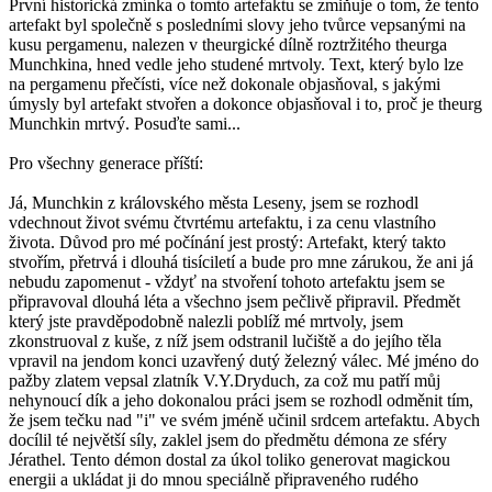
První historická zmínka o tomto artefaktu se zmiňuje o tom, že tento
artefakt byl společně s posledními slovy jeho tvůrce vepsanými na
kusu pergamenu, nalezen v theurgické dílně roztržitého theurga
Munchkina, hned vedle jeho studené mrtvoly. Text, který bylo lze
na pergamenu přečísti, více než dokonale objasňoval, s jakými
úmysly byl artefakt stvořen a dokonce objasňoval i to, proč je theurg
Munchkin mrtvý. Posuďte sami...
Pro všechny generace příští:
Já, Munchkin z královského města Leseny, jsem se rozhodl
vdechnout život svému čtvrtému artefaktu, i za cenu vlastního
života. Důvod pro mé počínání jest prostý: Artefakt, který takto
stvořím, přetrvá i dlouhá tisíciletí a bude pro mne zárukou, že ani já
nebudu zapomenut - vždyť na stvoření tohoto artefaktu jsem se
připravoval dlouhá léta a všechno jsem pečlivě připravil. Předmět
který jste pravděpodobně nalezli poblíž mé mrtvoly, jsem
zkonstruoval z kuše, z níž jsem odstranil lučiště a do jejího těla
vpravil na jendom konci uzavřený dutý železný válec. Mé jméno do
pažby zlatem vepsal zlatník V.Y.Dryduch, za což mu patří můj
nehynoucí dík a jeho dokonalou práci jsem se rozhodl odměnit tím,
že jsem tečku nad "i" ve svém jméně učinil srdcem artefaktu. Abych
docílil té největší síly, zaklel jsem do předmětu démona ze sféry
Jérathel. Tento démon dostal za úkol toliko generovat magickou
energii a ukládat ji do mnou speciálně připraveného rudého