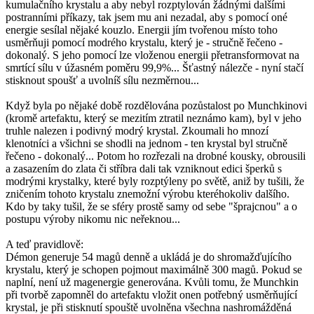
kumulačního krystalu a aby nebyl rozptylován žádnými dalšími
postranními příkazy, tak jsem mu ani nezadal, aby s pomocí oné
energie sesílal nějaké kouzlo. Energii jím tvořenou místo toho
usměrňuji pomocí modrého krystalu, který je - stručně řečeno -
dokonalý. S jeho pomocí lze vloženou energii přetransformovat na
smrtící sílu v úžasném poměru 99,9%... Šťastný nálezče - nyní stačí
stisknout spoušť a uvolníš sílu nezměrnou...
Když byla po nějaké době rozdělována pozůstalost po Munchkinovi
(kromě artefaktu, který se mezitím ztratil neznámo kam), byl v jeho
truhle nalezen i podivný modrý krystal. Zkoumali ho mnozí
klenotníci a všichni se shodli na jednom - ten krystal byl stručně
řečeno - dokonalý... Potom ho rozřezali na drobné kousky, obrousili
a zasazením do zlata či stříbra dali tak vzniknout edici šperků s
modrými krystalky, které byly rozptýleny po světě, aniž by tušili, že
zničením tohoto krystalu znemožní výrobu kteréhokoliv dalšího.
Kdo by taky tušil, že se sféry prostě samy od sebe "šprajcnou" a o
postupu výroby nikomu nic neřeknou...
A teď pravidlově:
Démon generuje 54 magů denně a ukládá je do shromažďujícího
krystalu, který je schopen pojmout maximálně 300 magů. Pokud se
naplní, není už magenergie generována. Kvůli tomu, že Munchkin
při tvorbě zapomněl do artefaktu vložit onen potřebný usměrňující
krystal, je při stisknutí spouště uvolněna všechna nashromážděná