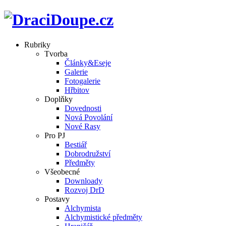
Rubriky
Tvorba
Články&Eseje
Galerie
Fotogalerie
Hřbitov
Doplňky
Dovednosti
Nová Povolání
Nové Rasy
Pro PJ
Bestiář
Dobrodružství
Předměty
Všeobecné
Downloady
Rozvoj DrD
Postavy
Alchymista
Alchymistické předměty