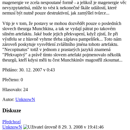
magenergie ve zcela nespoutané formě - a jelikož je magenergie věc
nevyzpytatelná, může to vést k nekonečné škále událostí, které
nemusí být nutně pouze destruktivní, jak zamýšlel tvůrce...
Vtip je v tom, že postavy se mohou dozvědět pouze o posledních
slovech theurga Munchkina, a tak se vydají pátrat po takovém
silném artefaktu. Jaké bude jejich překvapení, když zjistí, že při
výstřelu se z hlavně vyhrne třeba záplava pampelišek... Toto nám
zároveň poskytuje vysvětlení zvláštního jména tohoto artefaktu.
"Necopinatus" totiž v jednom z prastarých jazyků znamená
"Překvapivý" a právě tímto slovem artefakt pojmenovalo několik
theurgů, kteří kdysi měli tu čest Munchkinův magostříl zkoumat...
Přidáno:
30. 12. 2007 v 0:43
Přečteno:
0
Hlasovalo:
24
Autor:
UnknowN
Diskuze
Předchozí
UnknowN
29. 3. 2008 v 19:41:46