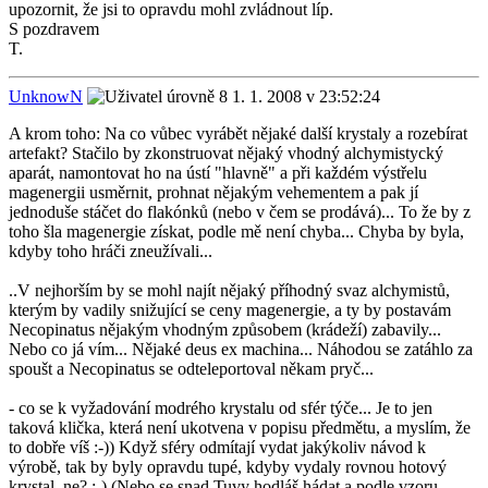
upozornit, že jsi to opravdu mohl zvládnout líp.
S pozdravem
T.
UnknowN
1. 1. 2008 v 23:52:24
A krom toho: Na co vůbec vyrábět nějaké další krystaly a rozebírat
artefakt? Stačilo by zkonstruovat nějaký vhodný alchymistycký
aparát, namontovat ho na ústí "hlavně" a při každém výstřelu
magenergii usměrnit, prohnat nějakým vehementem a pak jí
jednoduše stáčet do flakónků (nebo v čem se prodává)... To že by z
toho šla magenergie získat, podle mě není chyba... Chyba by byla,
kdyby toho hráči zneužívali...
..V nejhorším by se mohl najít nějaký příhodný svaz alchymistů,
kterým by vadily snižující se ceny magenergie, a ty by postavám
Necopinatus nějakým vhodným způsobem (krádeží) zabavily...
Nebo co já vím... Nějaké deus ex machina... Náhodou se zatáhlo za
spoušt a Necopinatus se odteleportoval někam pryč...
- co se k vyžadování modrého krystalu od sfér týče... Je to jen
taková klička, která není ukotvena v popisu předmětu, a myslím, že
to dobře víš :-)) Když sféry odmítají vydat jakýkoliv návod k
výrobě, tak by byly opravdu tupé, kdyby vydaly rovnou hotový
krystal, ne? ;-) (Nebo se snad Tuvy hodláš hádat a podle vzoru