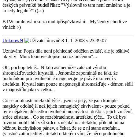
českých právníků budeš říkat: "Výslovně to tam není zmíněno a je
to tedy legalní?" ((-: )
BTW: omlouvám se za multipříspěvkování... Myšlenky chodí ve
vlnách :-)
UnknowN
1. 1. 2008 v 23:39:07
Uznávám: Popis díla není přehledně oddělen zvlášť, ale je ošklivě
ukryt v "Munchkinově dopise na rozloučenou"...
Oh, pochopitelně... Nikdo asi nemůže zakázat výrobu
shromažďovacích krystalů... Jenomže zapomínáš na fakt, že
podmínkou pro uvolnění té magenergie je právě ukotvení v
artefaktu. Krystal sám pouze magenergii shromažďuje - démon sídlí
v magostřílu jako v celku...
Co se odolnosti artefaktů týče - jsem si jistý, že jsou komplet
magicky odolnější než jejich nemagický ekvivalent - pouze pokud
by v nějakém důsledku uvolnění mocných sil došlo k jejich zničení,
srdce zůstane... Co se rozebíratelnosti artefaktu týče... To už bys
rovnou mohl chtít vzít srdce z nějakého artefaktu, přilepit ho na
běžnou kuchyňskou pánev, a čekat, že se z ní stane artefakt...
(vlastně zatím jediný artefakt o kterém vím, že něco podobného