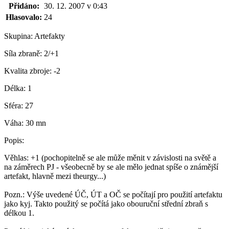
Přidáno:
30. 12. 2007 v 0:43
Hlasovalo:
24
Skupina:
Artefakty
Síla zbraně:
2/+1
Kvalita zbroje:
-2
Délka:
1
Sféra:
27
Váha:
30 mn
Popis:
Věhlas: +1 (pochopitelně se ale může měnit v závislosti na světě a
na záměrech PJ - všeobecně by se ale mělo jednat spíše o známější
artefakt, hlavně mezi theurgy...)
Pozn.: Výše uvedené ÚČ, ÚT a OČ se počítají pro použití artefaktu
jako kyj. Takto použitý se počítá jako obouruční střední zbraň s
délkou 1.