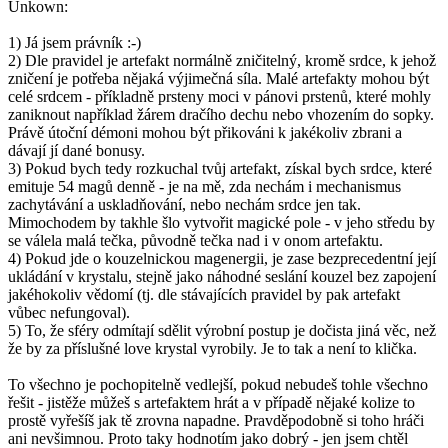
Unkown:
1) Já jsem právník :-)
2) Dle pravidel je artefakt normálně zničitelný, kromě srdce, k jehož
zničení je potřeba nějaká výjimečná síla. Malé artefakty mohou být
celé srdcem - příkladně prsteny moci v pánovi prstenů, které mohly
zaniknout například žárem dračího dechu nebo vhozením do sopky.
Právě útoční démoni mohou být přikováni k jakékoliv zbrani a
dávají jí dané bonusy.
3) Pokud bych tedy rozkuchal tvůj artefakt, získal bych srdce, které
emituje 54 magů denně - je na mě, zda nechám i mechanismus
zachytávání a uskladňování, nebo nechám srdce jen tak.
Mimochodem by takhle šlo vytvořit magické pole - v jeho středu by
se válela malá tečka, původně tečka nad i v onom artefaktu.
4) Pokud jde o kouzelnickou magenergii, je zase bezprecedentní její
ukládání v krystalu, stejně jako náhodné seslání kouzel bez zapojení
jakéhokoliv vědomí (tj. dle stávajících pravidel by pak artefakt
vůbec nefungoval).
5) To, že sféry odmítají sdělit výrobní postup je dočista jiná věc, než
že by za příslušné love krystal vyrobily. Je to tak a není to klička.
To všechno je pochopitelně vedlejší, pokud nebudeš tohle všechno
řešit - jistěže můžeš s artefaktem hrát a v případě nějaké kolize to
prostě vyřešíš jak tě zrovna napadne. Pravděpodobně si toho hráči
ani nevšimnou. Proto taky hodnotím jako dobrý - jen jsem chtěl