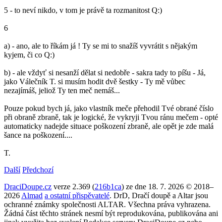
5 - to neví nikdo, v tom je právě ta rozmanitost Q:)
6
a) - ano, ale to říkám já ! Ty se mi to snažíš vyvrátit s nějakým
kyjem, či co Q:)
b) - ale vždyť si nesanží dělat si nedobře - sakra tady to píšu - Já,
jako Válečník T. si musím hodit dvě šestky - Ty mě vůbec
nezajímáš, jeliož Ty ten meč nemáš...
Pouze pokud bych já, jako vlastník meče přehodil Tvé obrané číslo
při obraně zbraně, tak je logické, že vykryji Tvou ránu mečem - opté
automaticky nadejde situace poškození zbraně, ale opět je zde malá
šance na poškození....
T.
Další
Předchozí
DraciDoupe.cz
verze 2.369 (
216b1ca
) ze dne 18. 7. 2026 © 2018–
2026
Almad
a ostatní přispěvatelé
. DrD, Dračí doupě a Altar jsou
ochranné známky společnosti ALTAR. Všechna práva vyhrazena.
Žádná část těchto stránek nesmí být reprodukována, publikována ani