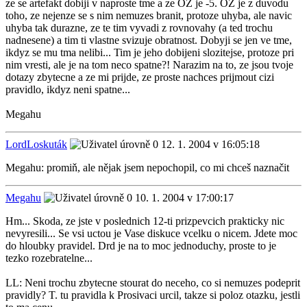
ze se artefakt dobiji v naproste tme a ze OZ je -5. OZ je z duvodu
toho, ze nejenze se s nim nemuzes branit, protoze uhyba, ale navic
uhyba tak durazne, ze te tim vyvadi z rovnovahy (a ted trochu
nadnesene) a tim ti vlastne svizuje obratnost. Dobyji se jen ve tme,
ikdyz se mu tma nelibi... Tim je jeho dobijeni slozitejse, protoze pri
nim vresti, ale je na tom neco spatne?! Narazim na to, ze jsou tvoje
dotazy zbytecne a ze mi prijde, ze proste nachces prijmout cizi
pravidlo, ikdyz neni spatne...
Megahu
LordLoskuták
12. 1. 2004 v 16:05:18
Megahu: promiň, ale nějak jsem nepochopil, co mi chceš naznačit
Megahu
10. 1. 2004 v 17:00:17
Hm... Skoda, ze jste v poslednich 12-ti prizpevcich prakticky nic
nevyresili... Se vsi uctou je Vase diskuce vcelku o nicem. Jdete moc
do hloubky pravidel. Drd je na to moc jednoduchy, proste to je
tezko rozebratelne...
LL: Neni trochu zbytecne stourat do neceho, co si nemuzes podeprit
pravidly? T. tu pravidla k Prosivaci urcil, takze si poloz otazku, jestli