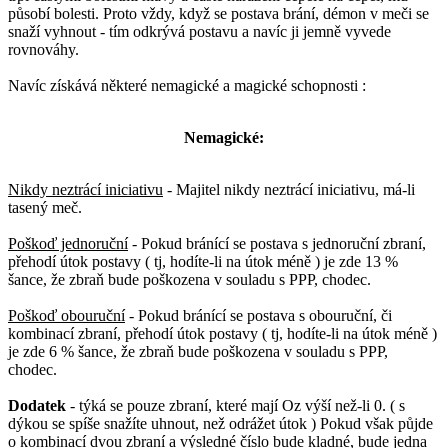
působí bolesti. Proto vždy, když se postava brání, démon v meči se
snaží vyhnout - tím odkrývá postavu a navíc ji jemně vyvede
rovnováhy.
Navíc získává některé nemagické a magické schopnosti :
Nemagické:
Nikdy neztrácí iniciativu
- Majitel nikdy neztrácí iniciativu, má-li
tasený meč.
Poškoď jednoruční
- Pokud bránící se postava s jednoruční zbraní,
přehodí útok postavy ( tj, hodíte-li na útok méně ) je zde 13 %
šance, že zbraň bude poškozena v souladu s PPP, chodec.
Poškoď obouruční
- Pokud bránící se postava s obouruční, či
kombinací zbraní, přehodí útok postavy ( tj, hodíte-li na útok méně )
je zde 6 % šance, že zbraň bude poškozena v souladu s PPP,
chodec.
Dodatek
- týká se pouze zbraní, které mají Oz výší než-li 0. ( s
dýkou se spíše snažíte uhnout, než odrážet útok ) Pokud však půjde
o kombinací dvou zbraní a výsledné číslo bude kladné, bude jedna