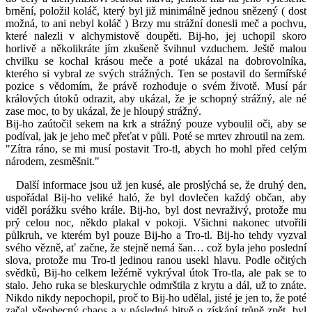
brnění, položil koláč, který byl již minimálně jednou snězený ( dost
možná, to ani nebyl koláč ) Brzy mu strážní donesli meč a pochvu,
které nalezli v alchymistově doupěti. Bij-ho, jej uchopil skoro
horlivě a několikráte jím zkušeně švihnul vzduchem. Ještě malou
chvilku se kochal krásou meče a poté ukázal na dobrovolníka,
kterého si vybral ze svých strážných. Ten se postavil do šermířské
pozice s vědomím, že právě rozhoduje o svém životě. Musí pár
králových útoků odrazit, aby ukázal, že je schopný strážný, ale né
zase moc, to by ukázal, že je hloupý strážný.
Bij-ho zaútočil sekem na krk a strážný pouze vyboulil oči, aby se
podíval, jak je jeho meč přeťat v půli. Poté se mrtev zhroutil na zem.
"Zítra ráno, se mi musí postavit Tro-tl, abych ho mohl před celým
národem, zesměšnit."
Další informace jsou už jen kusé, ale proslýchá se, že druhý den,
uspořádal Bij-ho veliké haló, že byl dovlečen každý občan, aby
viděl porážku svého krále. Bij-ho, byl dost nevraživý, protože mu
prý celou noc, někdo plakal v pokoji. Všichni nakonec utvořili
půlkruh, ve kterém byl pouze Bij-ho a Tro-tl. Bij-ho tehdy vyzval
svého vězně, ať začne, že stejně nemá šan… což byla jeho poslední
slova, protože mu Tro-tl jedinou ranou usekl hlavu. Podle očitých
svědků, Bij-ho celkem ležérně vykrýval útok Tro-tla, ale pak se to
stalo. Jeho ruka se bleskurychle odmrštila z krytu a dál, už to znáte.
Nikdo nikdy nepochopil, proč to Bij-ho udělal, jisté je jen to, že poté
začal všeobecný chaos a v následné bitvě o získání trůně zpět, byl