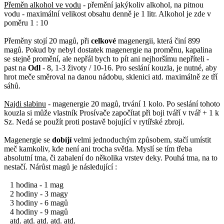
Přeměn alkohol ve vodu
- přemění jakýkoliv alkohol, na pitnou
vodu - maximální velikost obsahu denně je 1 litr. Alkohol je zde v
poměru 1 : 10
Přeměny stojí 20 magů, při
celkové
magenergii, která činí 899
magů. Pokud by nebyl dostatek magenergie na proměnu, kapalina
se stejně promění, ale nepřál bych to pít ani nejhoršímu nepříteli -
past na
Odl
- 8, 1-3 životy / 10-16. Pro seslání kouzla, je nutné, aby
hrot meče směroval na danou nádobu, sklenici atd. maximálně ze tří
sáhů.
Najdi slabinu
- magenergie 20 magů, trvání 1 kolo. Po seslání tohoto
kouzla si může vlastník Prosívače započítat při boji tváří v tvář + 1 k
Sz. Nedá se použít proti postavě bojující v rytířské zbroji.
Magenergie se
dobíjí
velmi jednoduchým způsobem, stačí umístit
meč kamkoliv, kde není ani trocha světla. Myslí se tím třeba
absolutní tma, či zabalení do několika vrstev deky. Pouhá tma, na to
nestačí. Nárůst magů je následující :
1 hodina - 1 mag
2 hodiny - 3 magy
3 hodiny - 6 magů
4 hodiny - 9 magů
atd. atd. atd. atd. atd.