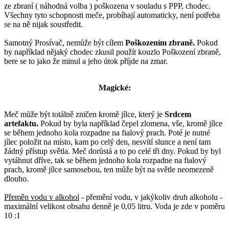
ze zbraní ( náhodná volba ) poškozena v souladu s PPP, chodec.
Všechny tyto schopnosti meče, probíhají automaticky, není potřeba
se na ně nijak soustředit.
Samotný Prosívač, nemůže být cílem
Poškozením zbraně.
Pokud
by například nějaký chodec zkusil použít kouzlo Poškození zbraně,
bere se to jako že minul a jeho útok příjde na zmar.
Magické:
Meč může být totálně zničen kromě jílce, který je
Srdcem
artefaktu.
Pokud by byla například čepel zlomena, vše, kromě jílce
se během jednoho kola rozpadne na fialový prach. Poté je nutné
jílec položit na místo, kam po celý den, nesvítí slunce a není tam
žádný přístup světla. Meč dorůstá a to po celé tři dny. Pokud by byl
vytáhnut dříve, tak se během jednoho kola rozpadne na fialový
prach, kromě jílce samosebou, ten může být na světle neomezeně
dlouho.
Přeměn vodu v alkohol
- přemění vodu, v jakýkoliv druh alkoholu -
maximální velikost obsahu denně je 0,05 litru. Voda je zde v poměru
10 :1