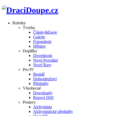
Rubriky
Tvorba
Články&Eseje
Galerie
Fotogalerie
Hřbitov
Doplňky
Dovednosti
Nová Povolání
Nové Rasy
Pro PJ
Bestiář
Dobrodružství
Předměty
Všeobecné
Downloady
Rozvoj DrD
Postavy
Alchymista
Alchymistické předměty