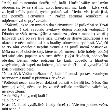
"Ach, tak to nemohu sloužit, můj králi. Umění války není mým
oborem, sic by se stal můj život horrorem, můj králi !" když však
zachytil králův pohled, rychle pokračoval : "Jedna věc je ale jistá,
zde pomůže alchymista !" Načež zacinkal rolničkami a
odpřemetoval se pryč ze sálu.
"Sákryš, jak to jen myslel s tím alchymistou ?" poškrábal se Tro-tl
po bradě. ( což vyvolalo zvukový dojem blízkých vodopádů )
Dlouho se však nerozmýšlel a zatáhl za jeden z mnoha ( ze tří )
lanových uzlů po své levé ruce. Ozvalo se děsivé zaburácení a za
oknem se něco mihlo, asi kus hradby, obrovskou rychlostí. Vzápětí
se do sálu vpotácela nepříliš veliká a až příliš široká postavička.
Měla na sobě ohořelé šaty, které na pár místech ještě hořely, obličej
byl také jaksi popálen a v ruce držela jakýsi flakónek, podivného
obsahu. Během jeho potácení ke králi, dopadlo z hlasitým
zasyčením, pár kapek na koberec, kde se téměř ihned vytvořila bílá
kola o velikosti pěsti.
"N-asr-áč, k Vašim službám, můj králi." Pronesla postava zvonivým
barytonem a notně si přihnula z flakónku.
"Potřebuji něco, čím bych dokázal porazit krále Bij-ho. Něco, čím
bych jej zabil, něco, co by ze mě udělalo strašlivého válečníka,
nějakou zbraň."
"A do *škyt* kdy, můj králi ?"
"Do úplňku !"
N-asr-áč, ihned vystřízlivěl ( tedy téměř ) : "Ale ten je dnes večer,
můj pane !"