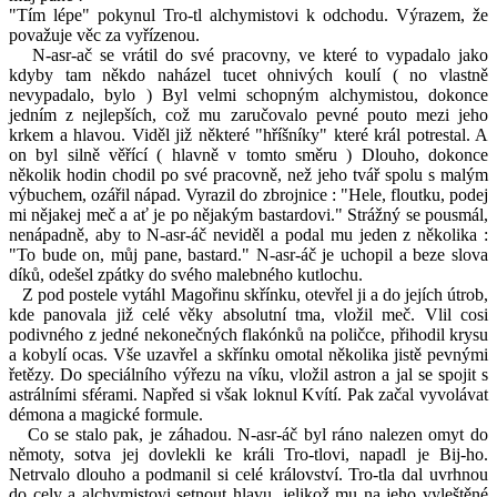
"Tím lépe" pokynul Tro-tl alchymistovi k odchodu. Výrazem, že
považuje věc za vyřízenou.
N-asr-ač se vrátil do své pracovny, ve které to vypadalo jako
kdyby tam někdo naházel tucet ohnivých koulí ( no vlastně
nevypadalo, bylo ) Byl velmi schopným alchymistou, dokonce
jedním z nejlepších, což mu zaručovalo pevné pouto mezi jeho
krkem a hlavou. Viděl již některé "hříšníky" které král potrestal. A
on byl silně věřící ( hlavně v tomto směru ) Dlouho, dokonce
několik hodin chodil po své pracovně, než jeho tvář spolu s malým
výbuchem, ozářil nápad. Vyrazil do zbrojnice : "Hele, floutku, podej
mi nějakej meč a ať je po nějakým bastardovi." Strážný se pousmál,
nenápadně, aby to N-asr-áč neviděl a podal mu jeden z několika :
"To bude on, můj pane, bastard." N-asr-áč je uchopil a beze slova
díků, odešel zpátky do svého malebného kutlochu.
Z pod postele vytáhl Magořinu skřínku, otevřel ji a do jejích útrob,
kde panovala již celé věky absolutní tma, vložil meč. Vlil cosi
podivného z jedné nekonečných flakónků na poličce, přihodil krysu
a kobylí ocas. Vše uzavřel a skřínku omotal několika jistě pevnými
řetězy. Do speciálního výřezu na víku, vložil astron a jal se spojit s
astrálními sférami. Napřed si však loknul Kvítí. Pak začal vyvolávat
démona a magické formule.
Co se stalo pak, je záhadou. N-asr-áč byl ráno nalezen omyt do
němoty, sotva jej dovlekli ke králi Tro-tlovi, napadl je Bij-ho.
Netrvalo dlouho a podmanil si celé království. Tro-tla dal uvrhnou
do cely a alchymistovi setnout hlavu, jelikož mu na jeho vyleštěné