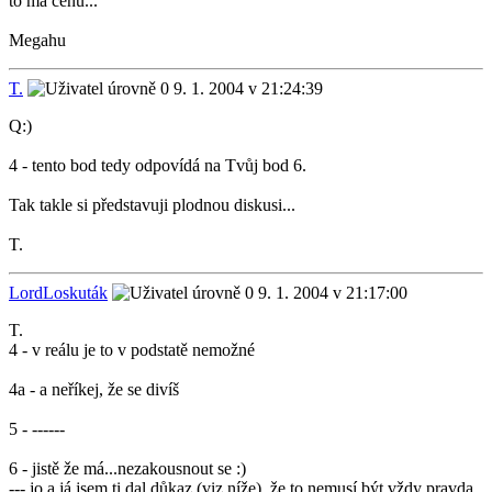
to ma cenu...
Megahu
T.
9. 1. 2004 v 21:24:39
Q:)
4 - tento bod tedy odpovídá na Tvůj bod 6.
Tak takle si představuji plodnou diskusi...
T.
LordLoskuták
9. 1. 2004 v 21:17:00
T.
4 - v reálu je to v podstatě nemožné
4a - a neříkej, že se divíš
5 - ------
6 - jistě že má...nezakousnout se :)
--- jo a já jsem ti dal důkaz (viz níže), že to nemusí být vždy pravda