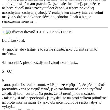
---no v podstatě mám pravdu (že jsem ale skromnej), protože se
nejprve budeš snažit zachytit úder čepelí, a teprve pokud jej
nazachytím, zachytí jej zbroj. V reálu je ten časový interval velmi
malý, a v drd se dokonce slévá do jednoho. Jinak a,b,c, je
samozřejmě správné....
T.
9. 1. 2004 v 21:05:15
Lord Loskuták
4 - ano, je, ale vlastně je to stejně složité, jako ubránit se tímto
mečem...
4a - no vidíš, přesto každý nosí zbroj skoro furt...
5 - Q:)
6
- ano, pokusí se zakousnout, ALE pouze v případě, že přehodíš úč
protivníka - což je stejně těžké, jako zasáhnout někoho v rytířské
zbroji, dýkou - on to udělá proto, že už nemá jinou možnost.
- tak tady si mě nepochopil - já myslel, že na proti celkem průměrné
úč protivníka, si musíš Ty jako obránce hodit dvě šestky, abys to
vykryl...