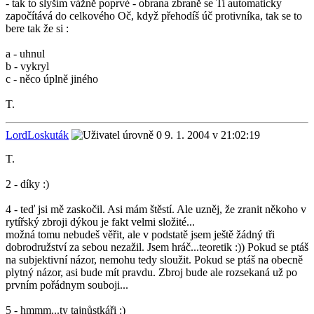
- tak to slyším vážně poprvé - obrana zbraně se Ti automaticky
započítává do celkového Oč, když přehodíš úč protivníka, tak se to
bere tak že si :
a - uhnul
b - vykryl
c - něco úplně jiného
T.
LordLoskuták
9. 1. 2004 v 21:02:19
T.
2 - díky :)
4 - teď jsi mě zaskočil. Asi mám štěstí. Ale uzněj, že zranit někoho v
rytířský zbroji dýkou je fakt velmi složité...
možná tomu nebudeš věřit, ale v podstatě jsem ještě žádný tři
dobrodružství za sebou nezažil. Jsem hráč...teoretik :)) Pokud se ptáš
na subjektivní názor, nemohu tedy sloužit. Pokud se ptáš na obecně
plytný názor, asi bude mít pravdu. Zbroj bude ale rozsekaná už po
prvním pořádnym souboji...
5 - hmmm...ty tajnůstkáři :)