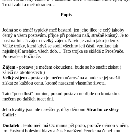
Tro-tl zabit a meč ukraden…
Popis
Jedná se o téměř typický meč bastard, jen jeho jílec je celý jakoby
černý a všem postavám, příjde při pohledu naň, strašně krásný. Je to
past na Int - 5 zájem / velký zájem. Navíc je znám jako jeden z
Velké trojky, která když se spojí všechny její části, vznikne tak
nejsilnější artefakt, všech dob… Tato trojka se skládá z Prosívače,
Putovače a Požírače.
Zájem
- postava je mečem okouzlena, bude se ho snažit získat (
záleží na okolnostech )
Velký zájem
- postava je mečem učarována a bude se jej snažit
získat za každou cenu, kromě nasazení vlastního života.
Tato "posedlost" pomine, pokud postava nepříjde do kontaktu s
mečem po dalších tucet dní.
Jeho kvality jsou ale navýšeny, díky démonu
Strachu ze sféry
Caliel
:
Dodatek
- tento meč má Oz minus pět proto, protože démon v něm,
trpí častými bolestmi hlavy a časté narážení čepele na čepel, mu