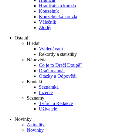
Hraničář
Hraničářská kouzla
Kouzelník
Kouzelnická kouzla
Válečník
Zloděj
Ostatní
Hledat
Vyhledávání
Rekordy a statistiky
Nápověda
Co je to Dračí Doupě?
Dračí manuál
Otázky a Odpovědi
Kontakt
Seznamka
Inzerce
Seznamy
Tvůrci a Redakce
Uživatelé
Novinky
Aktuality
Novinky