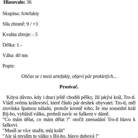
Hlasovalo:
36
Skupina:
Artefakty
Síla zbraně:
9 / +3
Kvalita zbroje:
- 5
Délka:
1 -
Váha:
40 mn
Popis:
Občas se i mezi artefakty, objeví pár prokletých...
Prosívač.
Kdysi dávno, kdy i draci ještě chodili pěšky, žil jakýsi král, Tro-tl.
Vládl svému království, které čítalo pár desítek obyvatel. Tro-tl, měl
zrovínka špatnou náladu, protože kromě toho, že mu sousední král
Bij-ho, vyhlásil válku, prohrál navíc se šaškem v dámě.
"Co mám dělat, co mám dělat ?" otočil znenadání Tro-tl hlavu k
šaškovi.
"Musíš se více snažit, můj králi"
"Ale já myslím tu válku s Bij-ho, hlavo dubová !"