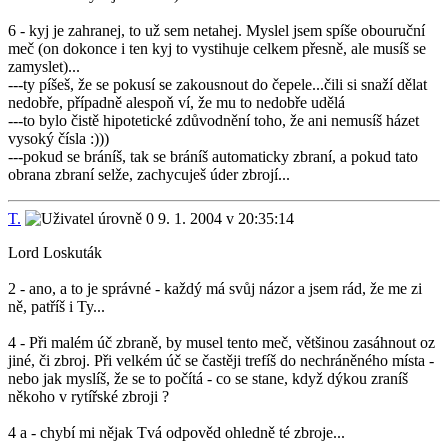
6 - kyj je zahranej, to už sem netahej. Myslel jsem spíše obouruční
meč (on dokonce i ten kyj to vystihuje celkem přesně, ale musíš se
zamyslet)...
---ty píšeš, že se pokusí se zakousnout do čepele...čili si snaží dělat
nedobře, případně alespoň ví, že mu to nedobře udělá
---to bylo čistě hipotetické zdůvodnění toho, že ani nemusíš házet
vysoký čísla :)))
---pokud se bráníš, tak se bráníš automaticky zbraní, a pokud tato
obrana zbraní selže, zachycuješ úder zbrojí...
T.
9. 1. 2004 v 20:35:14
Lord Loskuták
2 - ano, a to je správné - každý má svůj názor a jsem rád, že me zi
ně, patříš i Ty...
4 - Při malém úč zbraně, by musel tento meč, většinou zasáhnout oz
jiné, či zbroj. Při velkém úč se častěji trefíš do nechráněného místa -
nebo jak myslíš, že se to počítá - co se stane, když dýkou zraníš
někoho v rytířské zbroji ?
4 a - chybí mi nějak Tvá odpověd ohledně té zbroje...