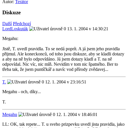
Autor:
Terátor
Diskuze
Další
Předchozí
LordLoskuták
13. 1. 2004 v 14:30:21
Megahu:
Jistě, T. uvedl pravidla. To se nedá poprít. A já jsem jeho pravidla
přijmul. Ale koneckonců, od toho jsou diskuze, aby se kladli dotazy
a aby na ně bylo odpovídáno. Já jsem dotazy kladl a T. na ně
odpovídal. Nic víc, nic míň. Nevidím v tom nic špatného. Ber to
třeba tak, že jsem puntíčkář a navíc vod přírody zvědavej...
T.
12. 1. 2004 v 23:16:51
Megahu - och, díky...
T.
Megahu
12. 1. 2004 v 18:46:01
LL: OK, tak repete... T. u sveho prizpevku uvedl jista pravidla, jako