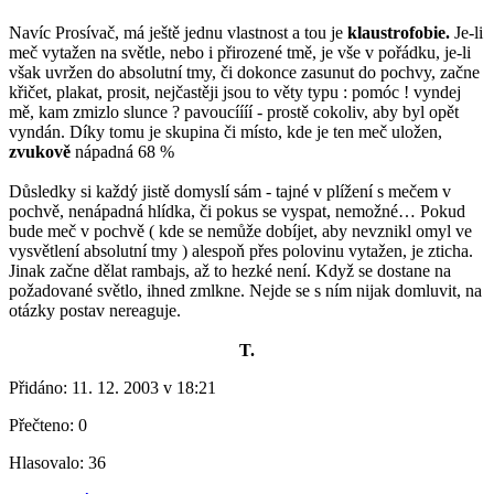
Navíc Prosívač, má ještě jednu vlastnost a tou je
klaustrofobie.
Je-li
meč vytažen na světle, nebo i přirozené tmě, je vše v pořádku, je-li
však uvržen do absolutní tmy, či dokonce zasunut do pochvy, začne
křičet, plakat, prosit, nejčastěji jsou to věty typu : pomóc ! vyndej
mě, kam zmizlo slunce ? pavoucíííí - prostě cokoliv, aby byl opět
vyndán. Díky tomu je skupina či místo, kde je ten meč uložen,
zvukově
nápadná 68 %
Důsledky si každý jistě domyslí sám - tajné v plížení s mečem v
pochvě, nenápadná hlídka, či pokus se vyspat, nemožné… Pokud
bude meč v pochvě ( kde se nemůže dobíjet, aby nevznikl omyl ve
vysvětlení absolutní tmy ) alespoň přes polovinu vytažen, je zticha.
Jinak začne dělat rambajs, až to hezké není. Když se dostane na
požadované světlo, ihned zmlkne. Nejde se s ním nijak domluvit, na
otázky postav nereaguje.
T.
Přidáno:
11. 12. 2003 v 18:21
Přečteno:
0
Hlasovalo:
36