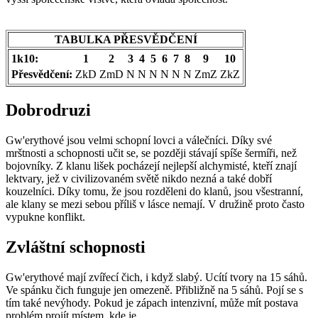
TABULKA PŘESVĚDČENÍ
1k10:
1
2
3
4
5
6
7
8
9
10
Přesvědčení:
ZkD
ZmD
N
N
N
N
N
N
ZmZ
ZkZ
Dobrodruzi
Gw'erythové jsou velmi schopní lovci a válečníci. Díky své
mrštnosti a schopnosti učit se, se později stávají spíše šermíři, než
bojovníky. Z klanu lišek pocházejí nejlepší alchymisté, kteří znají
lektvary, jež v civilizovaném světě nikdo nezná a také dobří
kouzelníci. Díky tomu, že jsou rozděleni do klanů, jsou všestranní,
ale klany se mezi sebou příliš v lásce nemají. V družině proto často
vypukne konflikt.
Zvláštní schopnosti
Gw'erythové mají zvířecí čich, i když slabý. Ucítí tvory na 15 sáhů.
Ve spánku čich funguje jen omezeně. Přibližně na 5 sáhů. Pojí se s
tím také nevýhody. Pokud je zápach intenzivní, může mít postava
problém projít místem, kde je.