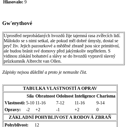
Hlasovalo:
9
Gw'erythové
Uprostřed neprobádaných hvozdů žije tajemná rasa zvířecích lidí.
Málokdo se s nimi setkal, ale pokud měl dobré úmysly, dostal se
pryč živ. Jejich pazourkové a měděné zbraně jsou sice primitivní,
ale budou bránit své domovy před jakýmkoliv nepřítelem. S
vidinou získání bohatství a slávy se do hvozdů vypravil slavný
průzkumník Albrecht van Ollen.
Zápisky nejsou důležité a proto je nemusíte číst.
TABULKA VLASTNOSTÍ A OPRAV
Síla
Obratnost
Odolnost
Inteligence
Charisma
Vlastnosti:
5-10
11-16
7-12
11-16
9-14
Opravy:
-2
+2
-1
+2
0
ZÁKLADNÍ POHYBLIVOST A RODOVÁ ZBRAŇ
Pohyblivost:
12