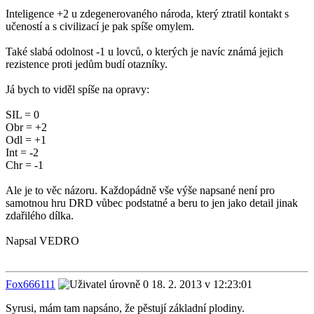
Inteligence +2 u zdegenerovaného národa, který ztratil kontakt s
učeností a s civilizací je pak spíše omylem.
Také slabá odolnost -1 u lovců, o kterých je navíc známá jejich
rezistence proti jedům budí otazníky.
Já bych to viděl spíše na opravy:
SIL = 0
Obr = +2
Odl = +1
Int = -2
Chr = -1
Ale je to věc názoru. Každopádně vše výše napsané není pro
samotnou hru DRD vůbec podstatné a beru to jen jako detail jinak
zdařilého dílka.
Napsal VEDRO
Fox666111
18. 2. 2013 v 12:23:01
Syrusi, mám tam napsáno, že pěstují základní plodiny.