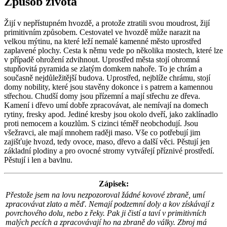
Způsob života
Žijí v nepřístupném hvozdě, a protože ztratili svou moudrost, žijí
primitivním způsobem. Cestovatel ve hvozdě může narazit na
velkou mýtinu, na které leží nemalé kamenné město uprostřed
zaplavené plochy. Cesta k němu vede po několika mostech, které lze
v případě ohrožení zdvihnout. Uprostřed města stojí ohromná
stupňovitá pyramida se zlatým domkem nahoře. To je chrám a
současně nejdůležitější budova. Uprostřed, nejblíže chrámu, stojí
domy nobility, které jsou stavěny dokonce i s patrem a kamennou
střechou. Chudší domy jsou přízemní a mají střechu ze dřeva.
Kamení i dřevo umí dobře zpracovávat, ale nemívají na domech
rytiny, fresky apod. Jediné kresby jsou okolo dveří, jako zaklínadlo
proti nemocem a kouzlům. S cizinci téměř neobchodují. Jsou
všežravci, ale mají mnohem raději maso. Vše co potřebují jim
zajišťuje hvozd, tedy ovoce, maso, dřevo a další věci. Pěstují jen
základní plodiny a pro ovocné stromy vytvářejí příznivé prostředí.
Pěstují i len a bavlnu.
Zápisek:
Přestože jsem na lovu nezpozoroval žádné kovové zbraně, umí
zpracovávat zlato a měď. Nemají podzemní doly a kov získávají z
povrchového dolu, nebo z řeky. Pak ji čistí a taví v primitivních
malých pecích a zpracovávají ho na zbraně do války. Zbroj má