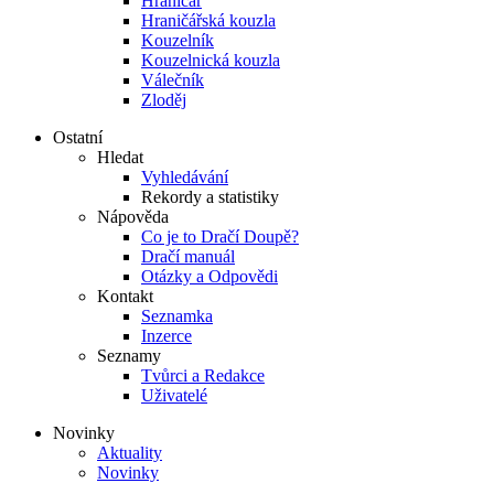
Hraničář
Hraničářská kouzla
Kouzelník
Kouzelnická kouzla
Válečník
Zloděj
Ostatní
Hledat
Vyhledávání
Rekordy a statistiky
Nápověda
Co je to Dračí Doupě?
Dračí manuál
Otázky a Odpovědi
Kontakt
Seznamka
Inzerce
Seznamy
Tvůrci a Redakce
Uživatelé
Novinky
Aktuality
Novinky