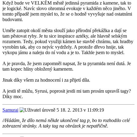
Když bude ve VELKÉM městě jedinná pyramida z kamene, tak to
je logické. Navíc slovo ohromná evokuje v každém něco jiného. V
tomto případě jsem myslel to, že se o hodně vyvyšuje nad ostatními
budovami.
Uměle zatopit okolí města slouží jako přírodní překážka a dají se
tam pěstovat ryby. Je tu sice inspirace aztéky, ale hlavně selským
rozumem. Tedy, pokud využiji kámen ke stavbě chrámu, tak hradby
vyrobím tak, aby co nejvíc vydržely. A protože dřevo hnije, tak
vykopu jámu a naleju do ní vodu a je to. Takhle jsem to myslel.
A je pravda, že jsem zapomněl napsat, že ta pyramida není dutá. Je
tam kopec hlíny obložený kamenem.
Jinak díky všem za hodnocení i za přijetí díla.
A jestli tě můžu, Syrusi, poprosit jestli mi tam prosím upravíš tagy?
Díky moc.
Samurai
18. 2. 2013 v 11:09:19
//Hádám, že dílo nemá někde ukončené tag p, bo to rozhodilo celé
zobrazení stránky. A taky tag na obrázek je nepatřičně.