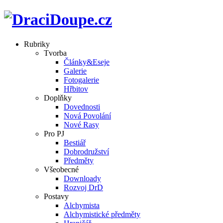
Rubriky
Tvorba
Články&Eseje
Galerie
Fotogalerie
Hřbitov
Doplňky
Dovednosti
Nová Povolání
Nové Rasy
Pro PJ
Bestiář
Dobrodružství
Předměty
Všeobecné
Downloady
Rozvoj DrD
Postavy
Alchymista
Alchymistické předměty