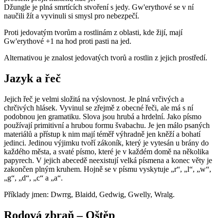
Džungle je plná smrtících stvoření s jedy. Gw'erythové se v ní
naučili žít a vyvinuli si smysl pro nebezpečí.
Proti jedovatým tvorům a rostlinám z oblasti, kde žijí, mají
Gw'erythové +1 na hod proti pasti na jed.
Alternativou je znalost jedovatých tvorů a rostlin z jejich prostředí.
Jazyk a řeč
Jejich řeč je velmi složitá na výslovnost. Je plná vrčivých a
chrčivých hlásek. Vyvinul se zřejmě z obecné řeči, ale má s ní
podobnou jen gramatiku. Slova jsou hrubá a hrdelní. Jako písmo
používají primitivní a hrubou formu švabachu. Je jen málo psaných
materiálů a přístup k nim mají téměř výhradně jen kněží a bohatí
jedinci. Jedinou výjimku tvoří zákoník, který je vytesán u brány do
každého města, a svaté písmo, které je v každém domě na několika
papyrech. V jejich abecedě neexistují velká písmena a konec věty je
zakončen plným kruhem. Hojně se v písmu vyskytuje „r“, „l“, „w“,
„g“, „d“, „c“ a „a“.
Příklady jmen: Dwrrg, Blaidd, Gedwig, Gwelly, Wralg.
Rodová zbraň – Oštěp