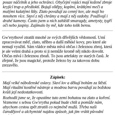
pouze náčelník a jeho ochránci. Obyčejní vojáci mají kožené zbroje
kryjící trup a předloktí. Bojují oštěpy, kopími, krátkými meči a
malými kulatými štíty. Zlato považují za cenný kov, ale mají ho
mnohem více. Staví z něj chrámy a mají z něj ozdoby. Používají i
drahé kameny. Často jsem u nich zahlédl smaragdy, ametysty, tygří
oči nebo jaspisy. Zajímalo by mě, kde toho tolik berou.
Gw'erythové ztratili mnohé ze svých dřívějších vědomostí. Umí
zpracovávat měď, zlato, stříbro a další měkké kovy, pro které ale
nemají využití. Sám vládce města mívá občas i železnou zbroj, která
je ale velmi drahá a proto si ji nemůže kromě něj nikdo dovolit.
Občas mívá i železnou zbraň. To jsou artefakty ze starých časů. Je
zřejmé, že jsou magické, protože železo by za takovou dobu
zrezavělo.
Zápisek:
Mají velké náboženské oslavy. Slaví lov a děkují bohům za štěstí.
Mají rituální kostěné nástroje a modrou barvu považují za božskou
kvůli její nedostatkovosti.
Rozhodli jsme se, že opustíme tuto zemi bohatou na zlato a koření.
Vezmeme s sebou Gw'erytha pokud bude chtít a pomůže nám,
abychom cestou zpět ztratili co nejméně mužů. Třeba naši
čarodějové a alchymisté najdou způsob, jak jim vrátit původní