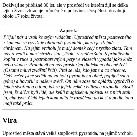
Dožívají se přibližně 80 let, ale v prostředí ve kterém žijí se délka
jejich života zkracuje průměrně o polovinu. Dospělosti dosahují
okolo 17 roku života.
Zápisek:
Přijali nás a vzali ke svým vládcům. Uprostřed města postaveného
z kamene se vyvyšuje ohromná pyramida, která je zřejmě
chrámem. Na jejím vrcholu je malý domek celý z ryzího zlata. Tam
nás zavedli a mezi strážci stál „lišák“ v rudém šatu. S primitivním
kopím v ruce a pestrobarevnými pery ve vlasech vypadal jako kněz
nebo vládce. Promluvil na nás prastarým dialektem obecné řeči
(Ostatní mluví zvláštní řečí). Ptal se nás, kdo jsme a co chceme.
Celý večer jsme seděli na vrcholu pyramidy u ohně, popíjeli sacru
(víno) a hovořili o našem světě. On nám zase na oplátku vyprávěl o
jejich stvoření a o tom, jak se jejich velká civilizace rozpadla. Zjistil
jsem, že dříve byli lidé, ale kvůli magickému pokusu se z nich stali
to, čím jsou. Celá jejich komunita je rozdělena do kast a podle toho
mají také práci.
Víra
Uprostřed města stává velká stupňovitá pyramida, na jejímž vrcholu