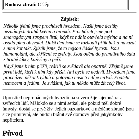
Rodová zbraň:
Oštěp
Zápisek:
Několik týdnů jsme procházeli hvozdem. Našli jsme desítky
neznámých druhů květin a brouků. Procházeli jsme pod
smaragdovým stropem listů, když se náhle otevřela mýtina a na ní
osada plná obyvatel. Další den jsme se rozhodli přijít blíž a navázat
s nimi kontakt. Zjistili jsme, že to nejsou lidské bytosti. Jsou
humanoidní, ale zkřížení se zvířaty. Jsou oděni do primitivního šatu
z hrubé látky, kožešiny a peří.
Když jsme k nim přišli, tvářili se zvědavě ale opatrně. Zřejmě jsme
první lidé, kteří k nim kdy přišli. Ani bych se nedivil. Hvozdem jsme
procházeli několik týdnů a polovina našich lidí je mrtvá. Podlehli
nemocem a jedům. Je zvláštní, jak tu někdo může žít celý život.
Uprostřed neprobádaných hvozdů na severu žije tajemná rasa
zvířecích lidí. Málokdo se s nimi setkal, ale pokud měl dobré
úmysly, dostal se pryč živ. Jejich pazourkové a měděné zbraně jsou
sice primitivní, ale budou bránit své domovy před jakýmkoliv
nepřítelem.
Původ