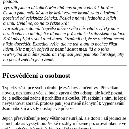
podobu.
Vyrazili jsme a několik Gw'erythů nás doprovodí až k horám.
Cestou jsme měli štěstí a ke králi vezeme kromě zlata a koření i
poselství od velekněze Seheka. Poslal s námi i jednoho z jejich
druhu. Uvidíme, co na to řekne král.
Dorazili jsme domů. Největší město světa nás vítalo. Dívky nám
házeli věnce a mi dojeli v dlouhém průvodu ke královskému paláci.
Král nás přijal v soukromí ihned. Oznámil mi, že se o ničem nesmí
nikdo dozvědět. Expedici vyšle, ale ne teď a ani to nechce říkat
lidem. Nic z mých objevů se nesmí dostat mezi lid a o toho
Gw'erytha se máme postarat. Poprosil jsem jednoho čaroděje, aby
ho poslal zpět do jeho země.
Přesvědčení a osobnost
Typický zástupce svého druhu je zvědavý a učenlivý. Při setkání s
novou, neznámou věcí si bude zprvu držet odstup, ale když pozná,
že je neškodná začne ji prohlížet a zkoušet. Při setkání s nimi je lepší
nevytahovat zbraně, protože pak jsou méně náchylní k vyjednávání.
Jsou nábožní a vždy dostojí své přísaze.
Jejich přesvědčení je tedy většinou neutrální, ale dobří i zlí jedinci se
u nich občas vyskytnou. Velké rozdíly můžeme pozorovat hlavně ve
vyšší společenské vrstvě, která ovládá společnost.