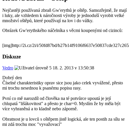
Nejčastěji používaná zbraň Gw'erythů je oštěp. Samozřejmě, že mají
i luky, ale vzhledem k náročnosti výroby je jednoduší vyrobit velké
množství oštěpů, které používají na lov i do války.
Obrázek Gw'erythského náčelníka s věcmi koupenými od cizinců:
[img]http://2i.cz/2i/i/50fd87bd/b27b14f9106f6637e50837cde327c265
Diskuze
Vedro
18. 2. 2013 v 13:50:38
Dobrý den
Číselné charakteristiky oprav sice jsou jako celek vyvážené, přesto
mi trochu nesednou k psanému popisu rasy.
Pvní co mě narozdíl od člověka na té potvůrce upoutá je její
chlupatá "lišákovitost" a přesto je char=0. Myslím že by měla být
více vyhraněná a to kladně nebo záporně.
Obratnost je u lovců s oštěpem jistě logická, ale ten postih za sílu se
mi zdá trochu moc "vyvažovací"