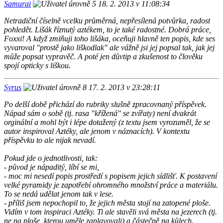
Samurai
18. 2. 2013 v 11:08:34
Netradiční číselně vcelku průměrná, nepřesílená potvůrka, radost
pohledět. Lišák říznutý aztékem, to je také radostné. Dobrá práce,
Foxxi! A když zmiňuji toho lišáka, oceňuji hlavně ten popis, kde ses
vyvaroval "prostě jako liškodlak" ale vážně jsi jej popsal tak, jak jej
může popsat vypravěč. A poté jen důvtip a zkušenost to člověku
spojí opticky s liškou.
Syrus
17. 2. 2013 v 23:28:11
Po delší době přichází do rubriky slušně zpracovnaný příspěvek.
Nápad sám o sobě (tj. rasa "křížená" se zvířaty) není dvakrát
orginální a mohl být i lépe dotažený (z textu jsem vyrozuměl, že se
autor inspiroval Aztéky, ale jenom v náznacích). V kontextu
příspěvku to ale nijak nevadí.
Pokud jde o jednotlivosti, tak:
- původ je nápaditý, líbí se mi,
- moc mi nesedí popis prostředí s popisem jejich sídlišť. K postavení
velké pyramidy je zapotřebí ohromného množství práce a materiálu.
To se nedá udělat jenom tak v lese.
- příliš jsem nepochopil to, že jejich města stojí na zatopené ploše.
Vidím v tom inspiraci Aztéky. Ti ale stavěli svá města na jezerech (tj.
ne na ploše, kterou uměle zaplavovali) a částečně na kůlech.