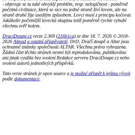
- objevuje se tu také obvyklý problém, resp. nelogičnost - poměrně
početná civilizace, která se sice na jedné straně živí lovem, ale na
straně druhé žije usedlým způsobem. Lovci musí z principu kočovat.
Jakákoliv početnější lovecká skupina totiž poměrně rychle vyhubí
všechnu zvěř kolem.
DraciDoupe.cz
verze 2.369 (
216b1ca
) ze dne 18. 7. 2026 © 2018–
2026
Almad
a ostatní přispěvatelé
. DrD, Dračí doupě a Altar jsou
ochranné známky společnosti ALTAR. Všechna práva vyhrazena.
Žádná část těchto stránek nesmí být reprodukována, publikována
ani jinak využita bez svolení Redakce serveru DraciDoupe.cz nebo
svolení autorů jednotlivých příspěvků.
Tato verze stránek je open source a
je možné přispět k jejímu vývoji
podle
dokumentace
.