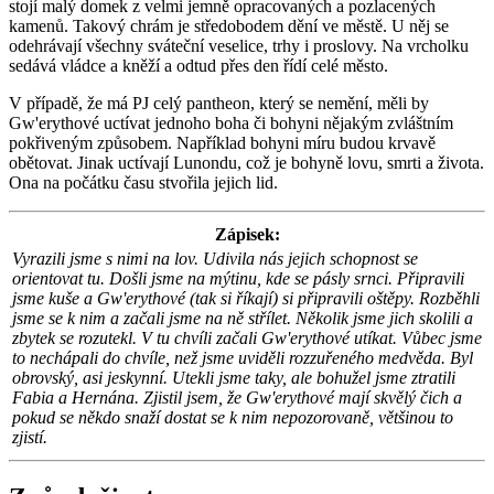
stojí malý domek z velmi jemně opracovaných a pozlacených
kamenů. Takový chrám je středobodem dění ve městě. U něj se
odehrávají všechny sváteční veselice, trhy i proslovy. Na vrcholku
sedává vládce a kněží a odtud přes den řídí celé město.
V případě, že má PJ celý pantheon, který se nemění, měli by
Gw'erythové uctívat jednoho boha či bohyni nějakým zvláštním
pokřiveným způsobem. Například bohyni míru budou krvavě
obětovat. Jinak uctívají Lunondu, což je bohyně lovu, smrti a života.
Ona na počátku času stvořila jejich lid.
Zápisek:
Vyrazili jsme s nimi na lov. Udivila nás jejich schopnost se
orientovat tu. Došli jsme na mýtinu, kde se pásly srnci. Připravili
jsme kuše a Gw'erythové (tak si říkají) si připravili oštěpy. Rozběhli
jsme se k nim a začali jsme na ně střílet. Několik jsme jich skolili a
zbytek se rozutekl. V tu chvíli začali Gw'erythové utíkat. Vůbec jsme
to nechápali do chvíle, než jsme uviděli rozzuřeného medvěda. Byl
obrovský, asi jeskynní. Utekli jsme taky, ale bohužel jsme ztratili
Fabia a Hernána. Zjistil jsem, že Gw'erythové mají skvělý čich a
pokud se někdo snaží dostat se k nim nepozorovaně, většinou to
zjistí.