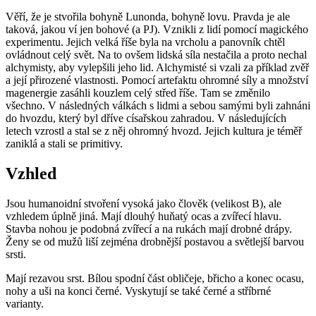
Věří, že je stvořila bohyně Lunonda, bohyně lovu. Pravda je ale
taková, jakou ví jen bohové (a PJ). Vznikli z lidí pomocí magického
experimentu. Jejich velká říše byla na vrcholu a panovník chtěl
ovládnout celý svět. Na to ovšem lidská síla nestačila a proto nechal
alchymisty, aby vylepšili jeho lid. Alchymisté si vzali za příklad zvěř
a její přirozené vlastnosti. Pomocí artefaktu ohromné síly a množství
magenergie zasáhli kouzlem celý střed říše. Tam se změnilo
všechno. V následných válkách s lidmi a sebou samými byli zahnáni
do hvozdu, který byl dříve císařskou zahradou. V následujících
letech vzrostl a stal se z něj ohromný hvozd. Jejich kultura je téměř
zaniklá a stali se primitivy.
Vzhled
Jsou humanoidní stvoření vysoká jako člověk (velikost B), ale
vzhledem úplně jiná. Mají dlouhý huňatý ocas a zvířecí hlavu.
Stavba nohou je podobná zvířecí a na rukách mají drobné drápy.
Ženy se od mužů liší zejména drobnější postavou a světlejší barvou
srsti.
Mají rezavou srst. Bílou spodní část obličeje, břicho a konec ocasu,
nohy a uši na konci černé. Vyskytují se také černé a stříbrné
varianty.