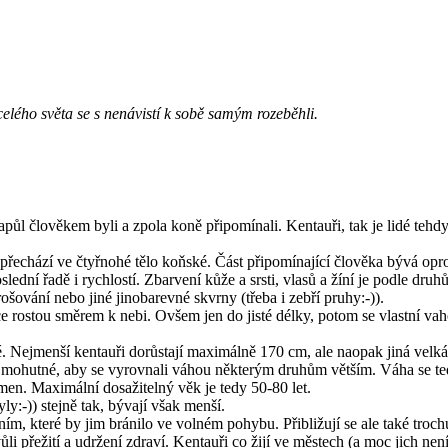
elého světa se s nenávistí k sobě samým rozeběhli.
apůl člověkem byli a zpola koně připomínali. Kentauři, tak je lidé teh
 přechází ve čtyřnohé tělo koňské. Část připomínající člověka bývá oprot
slední řadě i rychlostí. Zbarvení kůže a srsti, vlasů a žíní je podle druh
ošování nebo jiné jinobarevné skvrny (třeba i zebří pruhy:-)).
e rostou směrem k nebi. Ovšem jen do jisté délky, potom se vlastní v
. Nejmenší kentauři dorůstají maximálně 170 cm, ale naopak jiná velká 
osti mohutné, aby se vyrovnali váhou některým druhům větším. Váha se t
emen. Maximální dosažitelný věk je tedy 50-80 let.
yly:-)) stejně tak, bývají však menší.
ím, které by jim bránilo ve volném pohybu. Přibližují se ale také trochu
ůli přežití a udržení zdraví. Kentauři co žijí ve městech (a moc jich n