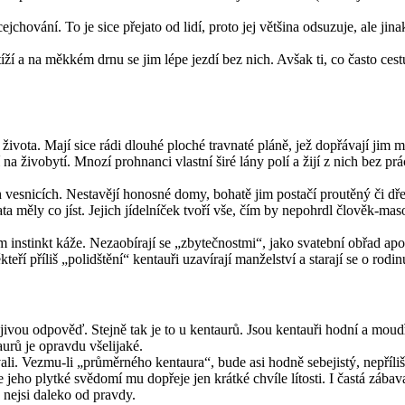
jchování. To je sice přejato od lidí, proto jej většina odsuzuje, ale jin
í a na měkkém drnu se jim lépe jezdí bez nich. Avšak ti, co často cest
ch života. Mají sice rádi dlouhé ploché travnaté pláně, jež dopřávají j
 na živobytí. Mnozí prohnanci vlastní širé lány polí a žijí z nich bez pr
.
h vesnicích. Nestavějí honosné domy, bohatě jim postačí proutěný či dře
a měly co jíst. Jejich jídelníček tvoří vše, čím by nepohrdl člověk-maso
m instinkt káže. Nezaobírají se „zbytečnostmi“, jako svatební obřad apo
í příliš „polidštění“ kentauři uzavírají manželství a starají se o rodin
ou odpověď. Stejně tak je to u kentaurů. Jsou kentauři hodní a moudří,
urů je opravdu všelijaké.
i. Vezmu-li „průměrného kentaura“, bude asi hodně sebejistý, nepříliš 
 jeho plytké svědomí mu dopřeje jen krátké chvíle lítosti. I častá zábav
 nejsi daleko od pravdy.