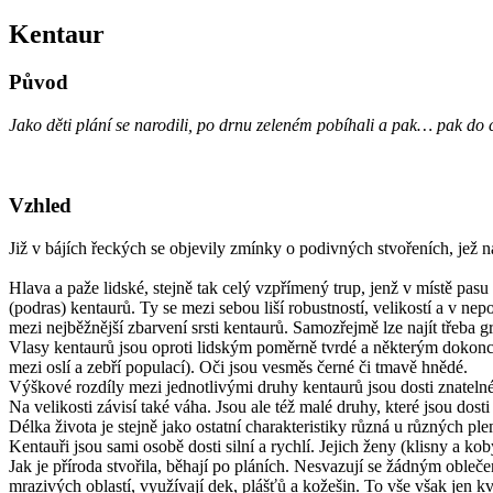
Kentaur
Původ
Jako děti plání se narodili, po drnu zeleném pobíhali a pak… pak do c
Vzhled
Již v bájích řeckých se objevily zmínky o podivných stvořeních, jež n
Hlava a paže lidské, stejně tak celý vzpřímený trup, jenž v místě pasu
(podras) kentaurů. Ty se mezi sebou liší robustností, velikostí a v nepo
mezi nejběžnější zbarvení srsti kentaurů. Samozřejmě lze najít třeba gr
Vlasy kentaurů jsou oproti lidským poměrně tvrdé a některým dokonc
mezi oslí a zebří populací). Oči jsou vesměs černé či tmavě hnědé.
Výškové rozdíly mezi jednotlivými druhy kentaurů jsou dosti znatelné
Na velikosti závisí také váha. Jsou ale též malé druhy, které jsou d
Délka života je stejně jako ostatní charakteristiky různá u různých pl
Kentauři jsou sami osobě dosti silní a rychlí. Jejich ženy (klisny a kob
Jak je příroda stvořila, běhají po pláních. Nesvazují se žádným oblečen
mrazivých oblastí, využívají dek, plášťů a kožešin. To vše však jen kv