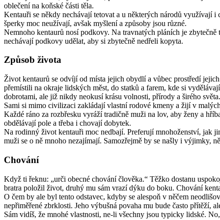
oblečení na koňské části těla.
Kentauři se někdy nechávají tetovat a u některých národů využívají i ce
šperky moc neužívají, avšak myšlení a způsoby jsou různé.
Nemnoho kentaurů nosí podkovy. Na travnatých pláních je zbytečně tíž
nechávají podkovy udělat, aby si zbytečně nedřeli kopyta.
Způsob života
Život kentaurů se odvíjí od místa jejich obydlí a vůbec prostředí jeji
přemístili na okraje lidských měst, do statků a farem, kde si vydělávají
dobrotami, ale již nikdy neokusí krásu volnosti, přírody a širého světa
Sami si mimo civilizaci zakládají vlastní rodové kmeny a žijí v malýc
Každé ráno za rozbřesku vyráží tradičně muži na lov, aby ženy a hříbat
obdělávají pole a třeba i chovají dobytek.
Na rodinný život kentauři moc nedbají. Preferují mnohoženství, jak ji
muži se o ně mnoho nezajímají. Samozřejmě by se našly i výjimky, někteř
Chování
Když ti řeknu: „urči obecné chování člověka.“ Těžko dostanu uspokojiv
bratra položil život, druhý mu sám vrazí dýku do boku. Chování kenta
O čem by ale byl tento odstavec, kdyby se alespoň v něčem neodlišoval
nepřiměřené zbrklosti. Jeho výbušná povaha mu bude často přítěží, ale
Sám vidíš, že mnohé vlastnosti, ne-li všechny jsou typicky lidské. No,