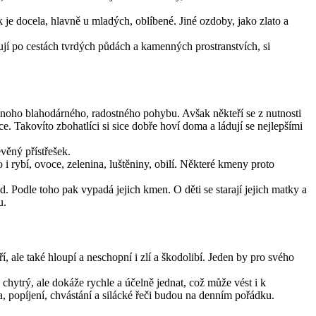
ak je docela, hlavně u mladých, oblíbené. Jiné ozdoby, jako zlato a
ují po cestách tvrdých půdách a kamenných prostranstvích, si
im mnoho blahodárného, radostného pohybu. Avšak někteří se z nutnosti
áce. Takovíto zbohatlíci si sice dobře hoví doma a ládují se nejlepšími
věný přístřešek.
 i rybí, ovoce, zelenina, luštěniny, obilí. Některé kmeny proto
d. Podle toho pak vypadá jejich kmen. O děti se starají jejich matky a
u.
 ale také hloupí a neschopní i zlí a škodolibí. Jeden by pro svého
chytrý, ale dokáže rychle a účelně jednat, což může vést i k
a, popíjení, chvástání a silácké řeči budou na denním pořádku.