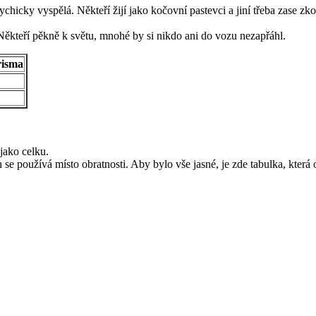
hicky vyspělá. Někteří žijí jako kočovní pastevci a jiní třeba zase zkouma
ěkteří pěkně k světu, mnohé by si nikdo ani do vozu nezapřáhl.
isma
jako celku.
h se používá místo obratnosti. Aby bylo vše jasné, je zde tabulka, která o