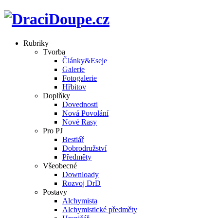
Rubriky
Tvorba
Články&Eseje
Galerie
Fotogalerie
Hřbitov
Doplňky
Dovednosti
Nová Povolání
Nové Rasy
Pro PJ
Bestiář
Dobrodružství
Předměty
Všeobecné
Downloady
Rozvoj DrD
Postavy
Alchymista
Alchymistické předměty