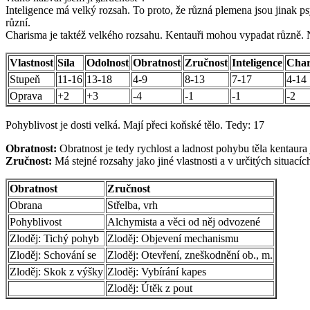
Inteligence má velký rozsah. To proto, že různá plemena jsou jinak psyc
různí.
Charisma je taktéž velkého rozsahu. Kentauři mohou vypadat různě. N
Vlastnost
Síla
Odolnost
Obratnost
Zručnost
Inteligence
Char
Stupeň
11-16
13-18
4-9
8-13
7-17
4-14
Oprava
+2
+3
-4
-1
-1
-2
Pohyblivost je dosti velká. Mají přeci koňské tělo. Tedy: 17
Obratnost:
Obratnost je tedy rychlost a ladnost pohybu těla kentaura 
Zručnost:
Má stejné rozsahy jako jiné vlastnosti a v určitých situacíc
Obratnost
Zručnost
Obrana
Střelba, vrh
Pohyblivost
Alchymista a věci od něj odvozené
Zloděj: Tichý pohyb
Zloděj: Objevení mechanismu
Zloděj: Schování se
Zloděj: Otevření, zneškodnění ob., m.
Zloděj: Skok z výšky
Zloděj: Vybírání kapes
Zloděj: Útěk z pout