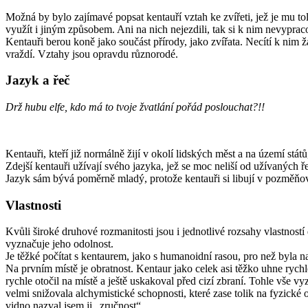
Možná by bylo zajímavé popsat kentauří vztah ke zvířeti, jež je mu tol
využít i jiným způsobem. Ani na nich nejezdili, tak si k nim nevyprac
Kentauři berou koně jako součást přírody, jako zvířata. Necítí k nim žád
vraždí. Vztahy jsou opravdu různorodé.
Jazyk a řeč
Drž hubu elfe, kdo má to tvoje žvatlání pořád poslouchat?!!
Kentauři, kteří již normálně žijí v okolí lidských měst a na území stá
Zdejší kentauři užívají svého jazyka, jež se moc neliší od užívaných ře
Jazyk sám bývá poměrně mladý, protože kentauři si libují v pozměňová
Vlastnosti
Kvůli široké druhové rozmanitosti jsou i jednotlivé rozsahy vlastností
vyznačuje jeho odolnost.
Je těžké počítat s kentaurem, jako s humanoidní rasou, pro než byla n
Na prvním místě je obratnost. Kentaur jako celek asi těžko uhne rychl
rychle otočil na místě a ještě uskakoval před cizí zbraní. Tohle vše 
velmi snižovala alchymistické schopnosti, které zase tolik na fyzické 
vidno nazval jsem ji „zručnost“.