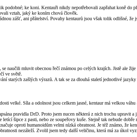
ik podobné; ke koni. Kentauři nikdy nepotřebovali zapřahat koně do pluh
ovali vztah, jaký ke koním chová člověk.
nou zášť, ani přátelství. Povahy kentaurů jsou však tolik odlišné, že jso
tů, se naučili mluvit obecnou řečí známou po celých krajích. Jistě ale ž
čí ve světě.
ní starých zašlých výrazů. A tak se za dlouhá staletí jednotlivé jazyky
 dosti velké. Síla a odolnost jsou celkem jasné, kentaur má velkou váhu
apsána pravidla DrD. Proto jsem nucen některá z nich trochu upravit a ji
e letící šipce z pasti, nebo ze soupeřovy kuše. Stejně tak nebude dobře
vyznačuje oproti humanoidům velmi nízká obratnost. Je též známo, že ke
obratnosti nezáleží. Zvolil jsem tedy další veličinu, která má za úkol v