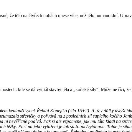
né, že tělo na čtyřech nohách unese více, než tělo humanoidní. Upravi
činnostech, kde se dá využít stavby těla a „koňské síly“. Můžeme říci, ž
 kentauří synek Řehtal Kopejtko (síla 15+2). A už z dálky uslyší hlas
eumazala střevíčky a pořvává na z posledních sil supícího kočího Janka
 na ni nevěřícně podívá. Pak si ale vzpomene, jak mu táta kladl na srdc
ěžký. Past na jeho vytažení je tak sil-6- nic/vytáhnou. Tohle je situac
ž se snaží pěknou dobu a je unavený). Řehtalovi podjedou kopyta (hodil