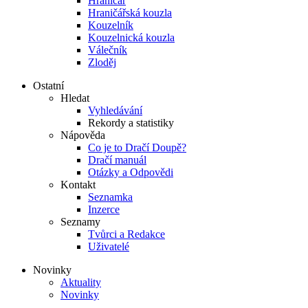
Hraničář
Hraničářská kouzla
Kouzelník
Kouzelnická kouzla
Válečník
Zloděj
Ostatní
Hledat
Vyhledávání
Rekordy a statistiky
Nápověda
Co je to Dračí Doupě?
Dračí manuál
Otázky a Odpovědi
Kontakt
Seznamka
Inzerce
Seznamy
Tvůrci a Redakce
Uživatelé
Novinky
Aktuality
Novinky