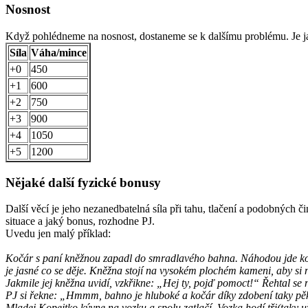
Nosnost
Když pohlédneme na nosnost, dostaneme se k dalšímu problému. Je jas
Síla
Váha/mince
+0
450
+1
600
+2
750
+3
900
+4
1050
+5
1200
Nějaké další fyzické bonusy
Další věcí je jeho nezanedbatelná síla při tahu, tlačení a podobných 
situace a jaký bonus, rozhodne PJ.
Uvedu jen malý příklad:
Kočár s paní kněžnou zapadl do smradlavého bahna. Náhodou jde kolem
je jasné co se děje. Kněžna stojí na vysokém plochém kameni, aby si n
Jakmile jej kněžna uvidí, vzkřikne: „Hej ty, pojď pomoct!“ Řehtal se
PJ si řekne: „Hmmm, bahno je hluboké a kočár díky zdobení taky pěkně t
Mladej Kopejtko kývne na vozku a spolu zatlačí. Vozka hodí tři(taky u