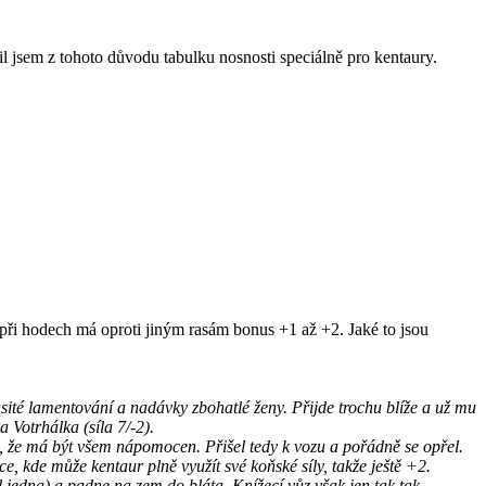
l jsem z tohoto důvodu tabulku nosnosti speciálně pro kentaury.
e při hodech má oproti jiným rasám bonus +1 až +2. Jaké to jsou
ité lamentování a nadávky zbohatlé ženy. Přijde trochu blíže a už mu
 Votrhálka (síla 7/-2).
e, že má být všem nápomocen. Přišel tedy k vozu a pořádně se opřel.
e, kde může kentaur plně využít své koňské síly, takže ještě +2.
 jedna) a padne na zem do bláta. Knížecí vůz však jen tak tak