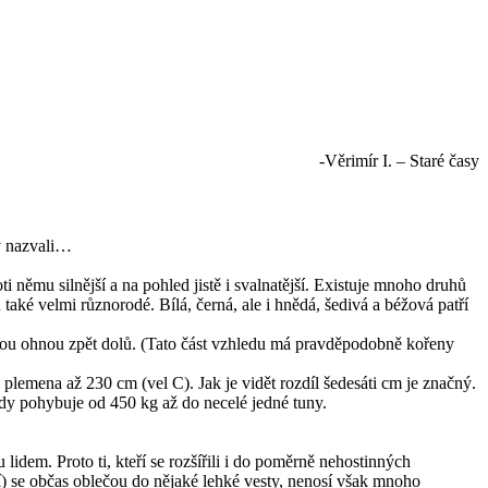
-Věrimír I. – Staré časy
dy nazvali…
i němu silnější a na pohled jistě i svalnatější. Existuje mnoho druhů
ů také velmi různorodé. Bílá, černá, ale i hnědá, šedivá a béžová patří
ahou ohnou zpět dolů. (Tato část vzhledu má pravděpodobně kořeny
plemena až 230 cm (vel C). Jak je vidět rozdíl šedesáti cm je značný.
edy pohybuje od 450 kg až do necelé jedné tuny.
 lidem. Proto ti, kteří se rozšířili i do poměrně nehostinných
ení) se občas oblečou do nějaké lehké vesty, nenosí však mnoho