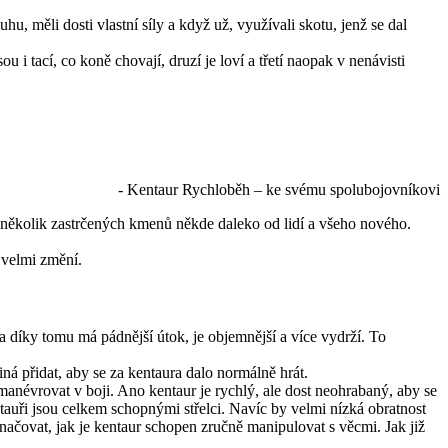
u, měli dosti vlastní síly a když už, využívali skotu, jenž se dal
u i tací, co koně chovají, druzí je loví a třetí naopak v nenávisti
- Kentaur Rychloběh – ke svému spolubojovníkovi
ije několik zastrčených kmenů někde daleko od lidí a všeho nového.
 velmi změní.
 a díky tomu má pádnější útok, je objemnější a více vydrží. To
ná přidat, aby se za kentaura dalo normálně hrát.
 manévrovat v boji. Ano kentaur je rychlý, ale dost neohrabaný, aby se
ntauři jsou celkem schopnými střelci. Navíc by velmi nízká obratnost
yznačovat, jak je kentaur schopen zručně manipulovat s věcmi. Jak již