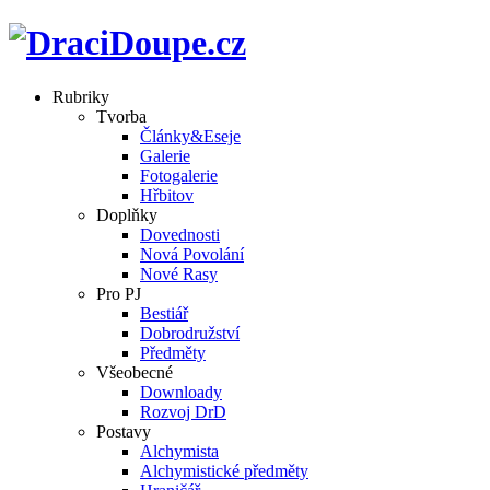
Rubriky
Tvorba
Články&Eseje
Galerie
Fotogalerie
Hřbitov
Doplňky
Dovednosti
Nová Povolání
Nové Rasy
Pro PJ
Bestiář
Dobrodružství
Předměty
Všeobecné
Downloady
Rozvoj DrD
Postavy
Alchymista
Alchymistické předměty