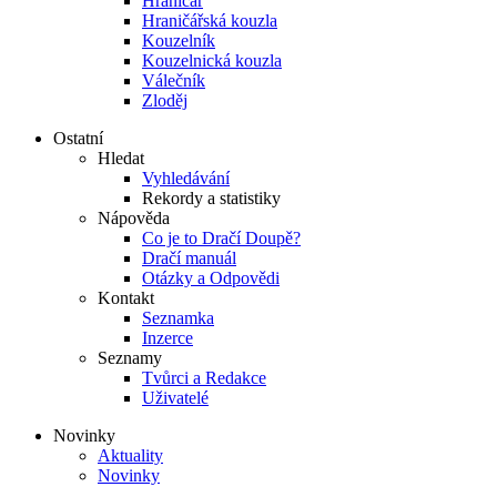
Hraničář
Hraničářská kouzla
Kouzelník
Kouzelnická kouzla
Válečník
Zloděj
Ostatní
Hledat
Vyhledávání
Rekordy a statistiky
Nápověda
Co je to Dračí Doupě?
Dračí manuál
Otázky a Odpovědi
Kontakt
Seznamka
Inzerce
Seznamy
Tvůrci a Redakce
Uživatelé
Novinky
Aktuality
Novinky