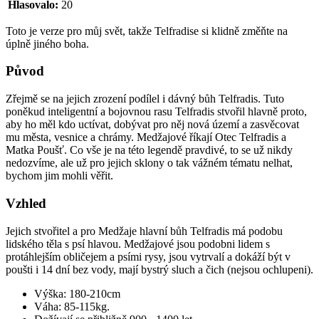
Hlasovalo:
20
Toto je verze pro můj svět, takže Telfradise si klidně změňte na
úplně jiného boha.
Původ
Zřejmě se na jejich zrození podílel i dávný bůh Telfradis. Tuto
poněkud inteligentní a bojovnou rasu Telfradis stvořil hlavně proto,
aby ho měl kdo uctívat, dobývat pro něj nová území a zasvěcovat
mu města, vesnice a chrámy. Medžajové říkají Otec Telfradis a
Matka Poušť. Co vše je na této legendě pravdivé, to se už nikdy
nedozvíme, ale už pro jejich sklony o tak vážném tématu nelhat,
bychom jim mohli věřit.
Vzhled
Jejich stvořitel a pro Medžaje hlavní bůh Telfradis má podobu
lidského těla s psí hlavou. Medžajové jsou podobni lidem s
protáhlejším obličejem a psími rysy, jsou vytrvalí a dokáží být v
poušti i 14 dní bez vody, mají bystrý sluch a čich (nejsou ochlupeni).
Výška: 180-210cm
Váha: 85-115kg.