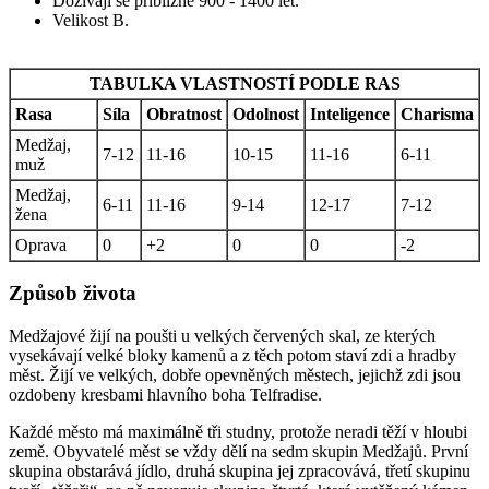
Dožívají se přibližně 900 - 1400 let.
Velikost B.
TABULKA VLASTNOSTÍ PODLE RAS
Rasa
Síla
Obratnost
Odolnost
Inteligence
Charisma
Medžaj,
7-12
11-16
10-15
11-16
6-11
muž
Medžaj,
6-11
11-16
9-14
12-17
7-12
žena
Oprava
0
+2
0
0
-2
Způsob života
Medžajové žijí na poušti u velkých červených skal, ze kterých
vysekávají velké bloky kamenů a z těch potom staví zdi a hradby
měst. Žijí ve velkých, dobře opevněných městech, jejichž zdi jsou
ozdobeny kresbami hlavního boha Telfradise.
Každé město má maximálně tři studny, protože neradi těží v hloubi
země. Obyvatelé měst se vždy dělí na sedm skupin Medžajů. První
skupina obstarává jídlo, druhá skupina jej zpracovává, třetí skupinu