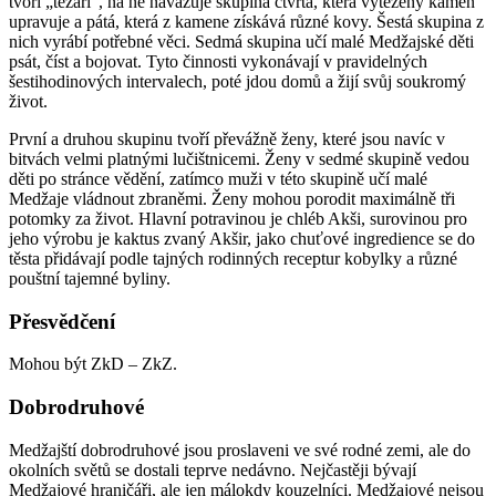
tvoří „těžaři“, na ně navazuje skupina čtvrtá, která vytěžený kámen
upravuje a pátá, která z kamene získává různé kovy. Šestá skupina z
nich vyrábí potřebné věci. Sedmá skupina učí malé Medžajské děti
psát, číst a bojovat. Tyto činnosti vykonávají v pravidelných
šestihodinových intervalech, poté jdou domů a žijí svůj soukromý
život.
První a druhou skupinu tvoří převážně ženy, které jsou navíc v
bitvách velmi platnými lučištnicemi. Ženy v sedmé skupině vedou
děti po stránce vědění, zatímco muži v této skupině učí malé
Medžaje vládnout zbraněmi. Ženy mohou porodit maximálně tři
potomky za život. Hlavní potravinou je chléb Akši, surovinou pro
jeho výrobu je kaktus zvaný Akšir, jako chuťové ingredience se do
těsta přidávají podle tajných rodinných receptur kobylky a různé
pouštní tajemné byliny.
Přesvědčení
Mohou být ZkD – ZkZ.
Dobrodruhové
Medžajští dobrodruhové jsou proslaveni ve své rodné zemi, ale do
okolních světů se dostali teprve nedávno. Nejčastěji bývají
Medžajové hraničáři, ale jen málokdy kouzelníci. Medžajové nejsou