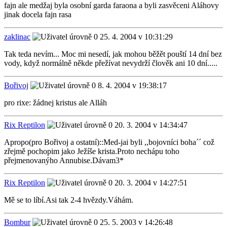
fajn ale medžaj byla osobní garda faraona a byli zasvěceni Aláhovy
jinak docela fajn rasa
zaklinac
25. 4. 2004 v 10:31:29
Tak teda nevím... Moc mi nesedí, jak mohou běžět pouští 14 dní bez
vody, když normálně někde přežívat nevydrží člověk ani 10 dní.....
Bořivoj
8. 4. 2004 v 19:38:17
pro rixe: žádnej kristus ale Alláh
Rix Reptilon
20. 3. 2004 v 14:34:47
Apropo(pro Bořivoj a ostatní)::Med-jai byli ,,bojovníci boha´´ což
zřejmě pochopim jako Ježíše krista.Proto nechápu toho
přejmenovanýho Annubise.Dávam3*
Rix Reptilon
20. 3. 2004 v 14:27:51
Mě se to líbí.Asi tak 2-4 hvězdy.Váhám.
Bombur
25. 5. 2003 v 14:26:48