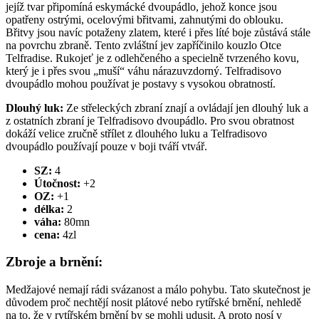
jejíž tvar připomíná eskymácké dvoupádlo, jehož konce jsou
opatřeny ostrými, ocelovými břitvami, zahnutými do oblouku.
Břitvy jsou navíc potaženy zlatem, které i přes líté boje zůstává stále
na povrchu zbraně. Tento zvláštní jev zapříčinilo kouzlo Otce
Telfradise. Rukojeť je z odlehčeného a specielně tvrzeného kovu,
který je i přes svou „muší“ váhu nárazuvzdorný. Telfradisovo
dvoupádlo mohou používat je postavy s vysokou obratností.
Dlouhý luk:
Ze střeleckých zbraní znají a ovládají jen dlouhý luk a
z ostatních zbraní je Telfradisovo dvoupádlo. Pro svou obratnost
dokáží velice zručně střílet z dlouhého luku a Telfradisovo
dvoupádlo používají pouze v boji tváří vtvář.
SZ:
4
Útočnost:
+2
OZ:
+1
délka:
2
váha:
80mn
cena:
4zl
Zbroje a brnění:
Medžajové nemají rádi svázanost a málo pohybu. Tato skutečnost je
důvodem proč nechtějí nosit plátové nebo rytířské brnění, nehledě
na to, že v rytířském brnění by se mohli udusit. A proto nosí v