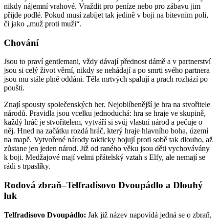
nikdy nájemní vrahové. Vraždit pro peníze nebo pro zábavu jim
přijde podlé. Pokud musí zabíjet tak jedině v boji na bitevním poli,
či jako „muž proti muži“.
Chování
Jsou to praví gentlemani, vždy dávají přednost dámě a v partnerství
jsou si celý život věrní, nikdy se nehádají a po smrti svého partnera
jsou mu stále plně oddáni. Těla mrtvých spalují a prach rozhází po
poušti.
Znají spousty společenských her. Nejoblíbenější je hra na stvořitele
národů. Pravidla jsou vcelku jednoduchá: hra se hraje ve skupině,
každý hráč je stvořitelem, vytváří si svůj vlastní národ a pečuje o
něj. Hned na začátku rozdá hráč, který hraje hlavního boha, území
na mapě. Vytvořené národy takticky bojují proti sobě tak dlouho, až
zůstane jen jeden národ. Již od raného věku jsou děti vychovávány
k boji. Medžajové mají velmi přátelský vztah s Elfy, ale nemají se
rádi s trpaslíky.
Rodová zbraň–Telfradisovo Dvoupádlo a Dlouhý
luk
Telfradisovo Dvoupádlo:
Jak již název napovídá jedná se o zbraň,