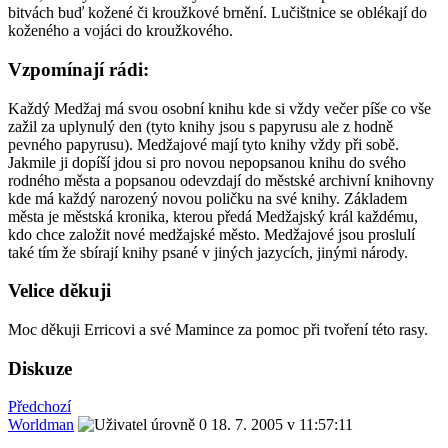
bitvách buď kožené či kroužkové brnění. Lučištnice se oblékají do
koženého a vojáci do kroužkového.
Vzpomínají rádi:
Každý Medžaj má svou osobní knihu kde si vždy večer píše co vše
zažil za uplynulý den (tyto knihy jsou s papyrusu ale z hodně
pevného papyrusu). Medžajové mají tyto knihy vždy při sobě.
Jakmile ji dopíší jdou si pro novou nepopsanou knihu do svého
rodného města a popsanou odevzdají do městské archivní knihovny
kde má každý narozený novou poličku na své knihy. Základem
města je městská kronika, kterou předá Medžajský král každému,
kdo chce založit nové medžajské město. Medžajové jsou proslulí
také tím že sbírají knihy psané v jiných jazycích, jinými národy.
Velice děkuji
Moc děkuji Erricovi a své Mamince za pomoc při tvoření této rasy.
Diskuze
Předchozí
Worldman
18. 7. 2005 v 11:57:11