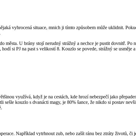
 nějaká vyhrocená situace, mnich ji tímto způsobem může uklidnit. Poku
.
o města. U brány stojí nerudný strážný a nechce je pustit dovnitř. Po n
hodí si PJ na past s velikostí 8. Kouzlo se povede, strážný se usměje a
šinou využívá, když je na cestách, kde hrozí nebezpečí jako přepadení
estli sešle kouzlo s dvanácti magy, je 80% šance, že nikdo si postav ne
ě.
erace. Například vytrhnout zub, nebo zašít ránu bez ztráty životů, či 