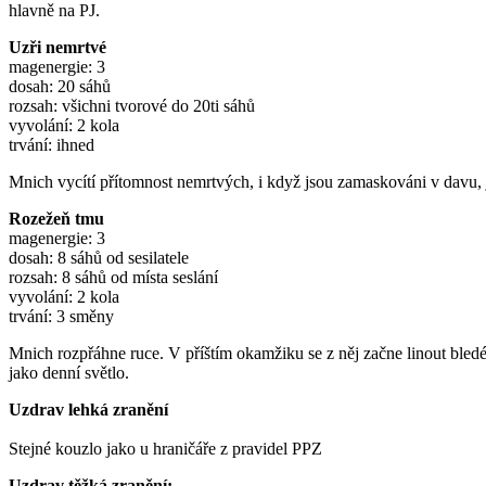
hlavně na PJ.
Uzři nemrtvé
magenergie: 3
dosah: 20 sáhů
rozsah: všichni tvorové do 20ti sáhů
vyvolání: 2 kola
trvání: ihned
Mnich vycítí přítomnost nemrtvých, i když jsou zamaskováni v davu,
Rozežeň tmu
magenergie: 3
dosah: 8 sáhů od sesilatele
rozsah: 8 sáhů od místa seslání
vyvolání: 2 kola
trvání: 3 směny
Mnich rozpřáhne ruce. V příštím okamžiku se z něj začne linout bledé
jako denní světlo.
Uzdrav lehká zranění
Stejné kouzlo jako u hraničáře z pravidel PPZ
Uzdrav těžká zranění: