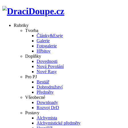
Rubriky
Tvorba
Články&Eseje
Galerie
Fotogalerie
Hřbitov
Doplňky
Dovednosti
Nová Povolání
Nové Rasy
Pro PJ
Bestiář
Dobrodružství
Předměty
Všeobecné
Downloady
Rozvoj DrD
Postavy
Alchymista
Alchymistické předměty