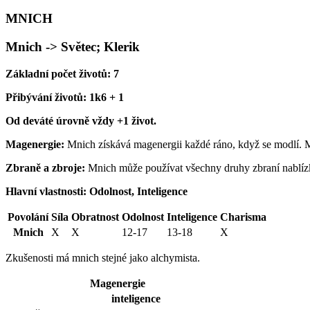
MNICH
Mnich -> Světec; Klerik
Základní počet životů: 7
Přibývání životů: 1k6 + 1
Od deváté úrovně vždy +1 život.
Magenergie:
Mnich získává magenergii každé ráno, když se modlí. 
Zbraně a zbroje:
Mnich může používat všechny druhy zbraní nablízk
Hlavní vlastnosti: Odolnost, Inteligence
Povolání
Síla
Obratnost
Odolnost
Inteligence
Charisma
Mnich
X
X
12-17
13-18
X
Zkušenosti má mnich stejné jako alchymista.
Magenergie
inteligence