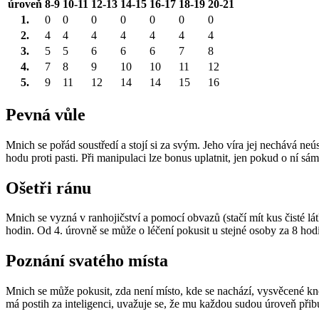
úroveň
8-9
10-11
12-13
14-15
16-17
18-19
20-21
1.
0
0
0
0
0
0
0
2.
4
4
4
4
4
4
4
3.
5
5
6
6
6
7
8
4.
7
8
9
10
10
11
12
5.
9
11
12
14
14
15
16
Pevná vůle
Mnich se pořád soustředí a stojí si za svým. Jeho víra jej nechává n
hodu proti pasti. Při manipulaci lze bonus uplatnit, jen pokud o ní sám
Ošetři ránu
Mnich se vyzná v ranhojičství a pomocí obvazů (stačí mít kus čisté l
hodin. Od 4. úrovně se může o léčení pokusit u stejné osoby za 8 hod
Poznání svatého místa
Mnich se může pokusit, zda není místo, kde se nachází, vysvěcené k
má postih za inteligenci, uvažuje se, že mu každou sudou úroveň p