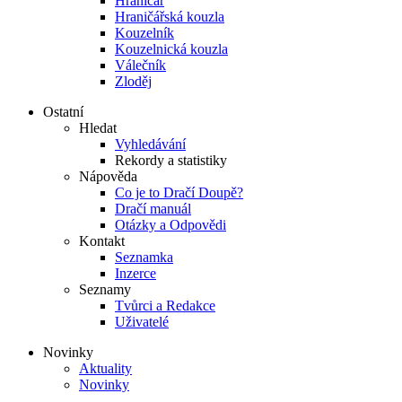
Hraničář
Hraničářská kouzla
Kouzelník
Kouzelnická kouzla
Válečník
Zloděj
Ostatní
Hledat
Vyhledávání
Rekordy a statistiky
Nápověda
Co je to Dračí Doupě?
Dračí manuál
Otázky a Odpovědi
Kontakt
Seznamka
Inzerce
Seznamy
Tvůrci a Redakce
Uživatelé
Novinky
Aktuality
Novinky