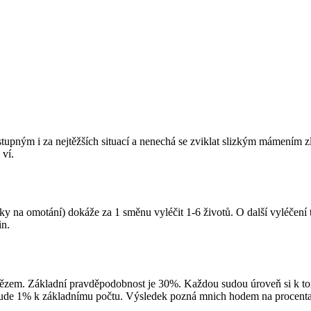
eústupným i za nejtěžších situací a nenechá se zviklat slizkým mámením
 ví.
átky na omotání) dokáže za 1 směnu vyléčit 1-6 životů. O další vyléčen
in.
nězem. Základní pravděpodobnost je 30%. Každou sudou úroveň si k tomu
řibude 1% k základnímu počtu. Výsledek pozná mnich hodem na procenta