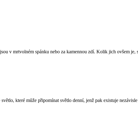
 jsou v mrtvolném spánku nebo za kamennou zdí. Kolik jich ovšem je, 
 světlo, které může připomínat světlo denní, jenž pak existuje nezávisl