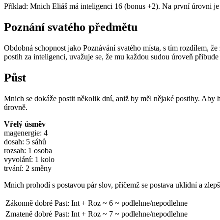
Příklad: Mnich Eliáš má inteligenci 16 (bonus +2). Na první úrovni 
Poznání svatého předmětu
Obdobná schopnost jako Poznávání svatého místa, s tím rozdílem, že 
postih za inteligenci, uvažuje se, že mu každou sudou úroveň přibu
Půst
Mnich se dokáže postit několik dní, aniž by měl nějaké postihy. Aby h
úrovně.
Vřelý úsměv
magenergie: 4
dosah: 5 sáhů
rozsah: 1 osoba
vyvolání: 1 kolo
trvání: 2 směny
Mnich prohodí s postavou pár slov, přičemž se postava uklidní a zlepší
Zákonně dobré
Past: Int + Roz ~ 6 ~ podlehne/nepodlehne
Zmateně dobré
Past: Int + Roz ~ 7 ~ podlehne/nepodlehne