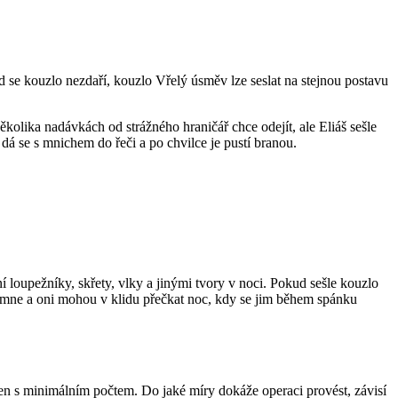
d se kouzlo nezdaří, kouzlo Vřelý úsměv lze seslat na stejnou postavu
ěkolika nadávkách od strážného hraničář chce odejít, ale Eliáš sešle
 dá se s mnichem do řeči a po chvilce je pustí branou.
 loupežníky, skřety, vlky a jinými tvory v noci. Pokud sešle kouzlo
všimne a oni mohou v klidu přečkat noc, kdy se jim během spánku
jen s minimálním počtem. Do jaké míry dokáže operaci provést, závisí