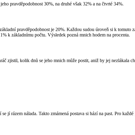
je jeho pravděpodobnost 30%, na druhé však 32% a na čtvrté 34%.
základní pravděpodobnost je 20%. Každou sudou úroveň si k tomuto zák
de 1% k základnímu počtu. Výsledek pozná mnich hodem na procenta.
ráč zjistil, kolik dnů se jeho mnich může postit, aniž by jej nezlákala 
 se jí rázem nálada. Takto zmámená postava si hází na past. Pro každé p