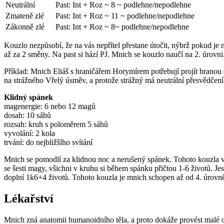
Neutrální
Past: Int + Roz ~ 8 ~ podlehne/nepodlehne
Zmateně zlé
Past: Int + Roz ~ 11 ~ podlehne/nepodlehne
Zákonně zlé
Past: Int + Roz ~ 8~ podlehne/nepodlehne
Kouzlo nezpůsobí, že na vás nepřítel přestane útočit, nýbrž pokud je
až za 2 směny. Na past si hází PJ. Mnich se kouzlo naučí na 2. úrovni
Příklad: Mnich Eliáš s hraničářem Horymírem potřebují projít branou d
na strážného Vřelý úsměv, a protože strážný má neutrální přesvědčení, 
Klidný spánek
magenergie: 6 nebo 12 magů
dosah: 10 sáhů
rozsah: kruh s poloměrem 5 sáhů
vyvolání: 2 kola
trvání: do nejbližšího svítání
Mnich se pomodlí za klidnou noc a nerušený spánek. Tohoto kouzla vět
se šesti magy, všichni v kruhu si během spánku přičtou 1-6 životů. J
doplní 1k6+4 životů. Tohoto kouzla je mnich schopen až od 4. úrovn
Lékařství
Mnich zná anatomii humanoidního těla, a proto dokáže provést malé op