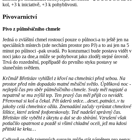
kol, +3 k iniciativě, +3 k pohyblivosti.
Pivovarnictví
Pivo z půlměsíčního chmele
Jedná o zvláštní chmel rostoucí pouze o půlnoci-a to ještě jen na
speciálních místech (zde nechám prostor pro PJ) a to asi jen na 5
minut po půlnoci -pak uvadá. Po konzumaci bude postava vidět v
noci jako za dne,a může se pohybovat jako zloděj stejné úrovně.
Trvá do rozednění, popřípadě do prvního styku postavy se
slunečním světlem.
Krčmář Břetislav vyhlížel z křoví na chmelnici před sebou. Na
prostor před ním dopadalo matné měsíční světlo. Úplňková noc -
nejlepší čas pro sběr půlměsíčního chmele. Svaly měl napjaté a
nepatrně se mu zvýšil tep. Ten pravý čas měl přijít co nevidět.
Přerovnal si koš a čekal. Pět úderů srdce…deset..patnáct..v tu
jakoby celá chmelnice ožila. Znenadání začaly vyrůstat chmelové
šištice, které zeleně fosforeskovaly. Teď nadešel správný čas.
Břetislav tiše vyběhl z úkrytu a dal se do sbírání. Vzrušení však
potlačilo opatrnost a pozdě si všiml chladné oceli, jež mu kdosi
přitiskl ke krku…
Celkově se sběr tajemných surovin může stát námětem pro nervy