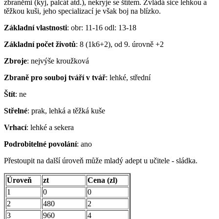
zbraněmi (kyj, palcát atd.), nekryje se štítem. Zvládá sice lehkou a
těžkou kuši, jeho specializací je však boj na blízko.
Základní vlastnosti
: obr: 11-16 odl: 13-18
Základní počet životů
: 8 (1k6+2), od 9. úrovně +2
Zbroje
: nejvýše kroužková
Zbraně pro souboj tváří v tvář
: lehké, střední
Štít
: ne
Střelné
: prak, lehká a těžká kuše
Vrhací
: lehké a sekera
Podrobitelné povolání
: ano
Přestoupit na další úroveň může mladý adept u učitele - sládka.
Úroveň
zt
Cena (zl)
1
0
0
2
480
2
3
960
4