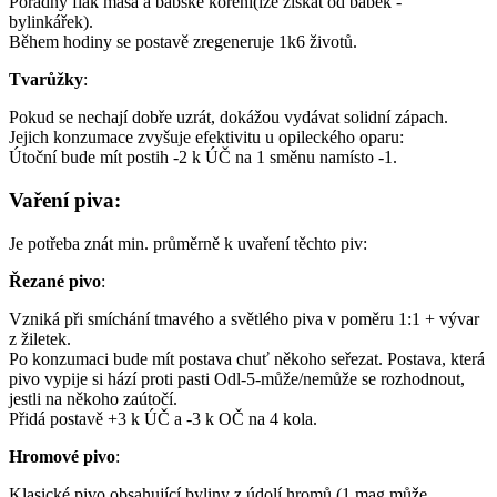
Pořádný flák masa a babské koření(lze získat od babek -
bylinkářek).
Během hodiny se postavě zregeneruje 1k6 životů.
Tvarůžky
:
Pokud se nechají dobře uzrát, dokážou vydávat solidní zápach.
Jejich konzumace zvyšuje efektivitu u opileckého oparu:
Útoční bude mít postih -2 k ÚČ na 1 směnu namísto -1.
Vaření piva:
Je potřeba znát min. průměrně k uvaření těchto piv:
Řezané pivo
:
Vzniká při smíchání tmavého a světlého piva v poměru 1:1 + vývar
z žiletek.
Po konzumaci bude mít postava chuť někoho seřezat. Postava, která
pivo vypije si hází proti pasti Odl-5-může/nemůže se rozhodnout,
jestli na někoho zaútočí.
Přidá postavě +3 k ÚČ a -3 k OČ na 4 kola.
Hromové pivo
:
Klasické pivo obsahující byliny z údolí hromů (1 mag může