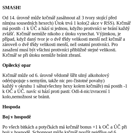
SMASH!
Od 14. úrovně může krčmář zasáhnout až 3 tvory stojící před
ním(na sousedních hexech) Útok trvá 1 kolo(2 akce v RSS). Krčmář
má postih -1 k ÚČ a hází si jednou, kdyžto protivníci se brání každý
zvlášť. Krčmář nemůže nikoho z útoku vynechat. Výjimkou, je
případ, když daný tvor je o dvě třídy velikosti menší než krčmář a
zároveň o dvě třídy velikosti menší, než ostatní protivníci. Pro
zasažení musí být všichni protivníci přibližně stejné velikosti.
Krčmář se při útoku nemůže bránit zbraní.
Opilecký opar
Krčmář může od 6. úrovně vědomě šířit silný alkoholový
odér(spojuje s nemytím, takže nic pro čistotné povahy)
každý v okruhu 1 sáhu(všechny hexy kolem krčmáře) má postih -1
k OČ a ÚČ. navíc si hází proti pasti: Odl-4-nic/zvracení 1
kolo,nemožnost se bránit.
Hospoda
Boj v hospodě
Po všech bitkách a potyčkách má krčmář bonus +1 k OČ a ÚČ při
boji v hospodě. Schopnost může krčmář použít nejdříve od 6.