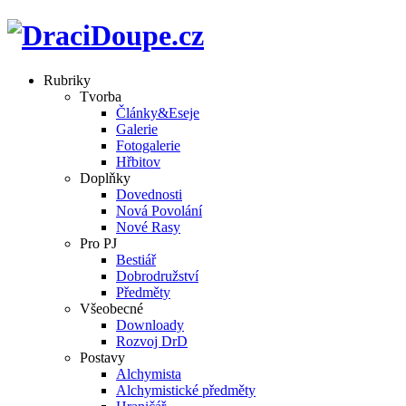
Rubriky
Tvorba
Články&Eseje
Galerie
Fotogalerie
Hřbitov
Doplňky
Dovednosti
Nová Povolání
Nové Rasy
Pro PJ
Bestiář
Dobrodružství
Předměty
Všeobecné
Downloady
Rozvoj DrD
Postavy
Alchymista
Alchymistické předměty