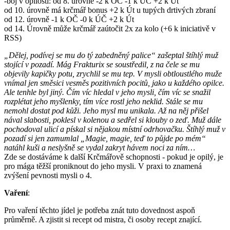
-boj v opilosti: od 8. úrovně -2 k OČ -1 k ÚČ +2 k Út
od 10. úrovně má krčmář bonus +2 k Út u tupých drtivých zbraní
od 12. úrovně -1 k OČ -0 k ÚČ +2 k Út
od 14. Úrovně může krčmář zaútočit 2x za kolo (+6 k iniciativě v
RSS)
„Dělej, podívej se mu do tý zabedněný palice“ zašeptal štíhlý muž
stojící v pozadí. Mág Frakturix se soustředil, z na čele se mu
objevily kapičky potu, zrychlil se mu tep. V mysli obtloustlého muže
vnímal jen směsici vesměs pozitivních pocitů, jako u každého opilce.
Ale tenhle byl jiný. Čím víc hledal v jeho mysli, čím víc se snažil
rozplétat jeho myšlenky, tím více rostl jeho neklid. Stále se mu
nemohl dostat pod kůži. Jeho mysl mu unikala. Až na něj přišel
nával slabosti, poklesl v kolenou a sedřel si klouby o zeď. Muž dále
pochodoval ulicí a pískal si nějakou místní odrhovačku. Štíhlý muž v
pozadí si jen zamumlal „Magie, magie, teď to půjde po mém“
natáhl kuši a neslyšně se vydal zakryt hávem noci za ním…
Zde se dostáváme k další Krčmářově schopnosti - pokud je opilý, je
pro mága těžší proniknout do jeho mysli. V praxi to znamená
zvýšení pevnosti mysli o 4.
Vaření
:
Pro vaření těchto jídel je potřeba znát tuto dovednost aspoň
průměrně. A zjistit si recept od mistra, či osoby recept znající.