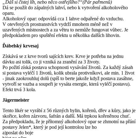
„Dáš si čistej líh, nebo něco ostřejšího?“(Pár pařmenů)
Dá se použít do zápalných lahví, nebo k vytvoření alkoholového
oparu.
Alkoholový opar: odpovídá cca 1 lahve odpařené do vzduchu.
V otevřených prostranstvích vydrží mnohem méně než v
uzavřených místnostech a za větru to nemůže fungovat vůbec. Je
předpokladem pro spuštění efektu u několika dalších lihovin.
Ďábelský krvesaj
Získává se z krve tvorů sajících krev. Krve je potřeba na jednu
dávku asi tolik, co ji vzniká za zranění za 3 životy.
Po požití získá postava schopnosti vysávání životů. Za každý zásah
si postava vyléčí 1 životů, kolik ubrala protivníkovi, ale min. 1 život
- jinak zaokrouhluj dolů (spíš to berte jakože když postava zasáhne,
vytvoří se vazba a soupeři je vysáta energie, která vyléčí postavu).
Efekt trvá 3 kola.
Jägermeister
Tento likér se vyrábí z 56 různých bylin, kořenů, dřev a kůry, jako je
skořice, kořen zázvoru, šafrán a další. Má trpkou kořeněnou chuť.
Za předpokladu, že je přítomný alkoholový opar se zhmotní na přání
postavy Jelen*, který je pod její kontrolou lze ho
a)poslat do boje