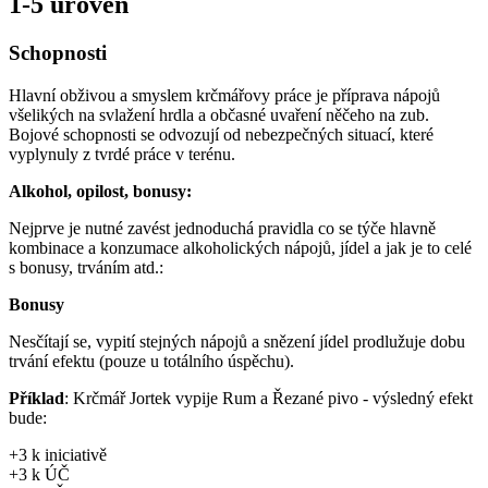
1-5 úroveň
Schopnosti
Hlavní obživou a smyslem krčmářovy práce je příprava nápojů
všelikých na svlažení hrdla a občasné uvaření něčeho na zub.
Bojové schopnosti se odvozují od nebezpečných situací, které
vyplynuly z tvrdé práce v terénu.
Alkohol, opilost, bonusy:
Nejprve je nutné zavést jednoduchá pravidla co se týče hlavně
kombinace a konzumace alkoholických nápojů, jídel a jak je to celé
s bonusy, trváním atd.:
Bonusy
Nesčítají se, vypití stejných nápojů a snězení jídel prodlužuje dobu
trvání efektu (pouze u totálního úspěchu).
Příklad
: Krčmář Jortek vypije Rum a Řezané pivo - výsledný efekt
bude:
+3 k iniciativě
+3 k ÚČ