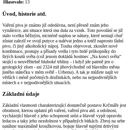
Hlasovalo:
13
Úvod, historie atd.
Vaření piva je známo již odedávna, není přesně znám jeho
vynálezce, ani situace která mu dala za vznik. Toto povolání se již
stalo vcelku běžným, nicméně najdou se nátury, které nemají chuť
zůstat zalezlí ve svojí putyce a nalévat jedno a totéž naprosto fádní
pivo, či jiný alkoholický nápoj. Touha objevovat, zkoušet nové
kombinace, postupy a přísady vedla i tyto hrdé průkopníky do
širých koutů světa (což jenom dokládá hostinec „Na konci světa“
stojící u neuvěřitelně hluboké trhliny - i když jde patrně jen o
geologický zlom - asi 2324 mil jihovýchodně od hlavního města
jistého státečku v mém světě - Urbenu). A tak je můžete najít ve
větších i méně početných družinkách, nebo na nejpodivnějších
místech a v nejpodivnějších situacích.
Základní údaje
Základní vlastnosti charakterizující dostatečně postavu Krčmáře jest
obratnost, kterou uplatní při vaření, vaření piva atd. a odolnost,
vycházející hlavně z jeho schopnosti sníst a hlavně vypít opravdu
ledacos a taky jeho nezdolnost v případných bitkách. Zbroj na sebe
natáhne maximálně kroužkovou, bojuje hlavně tupými drtivými