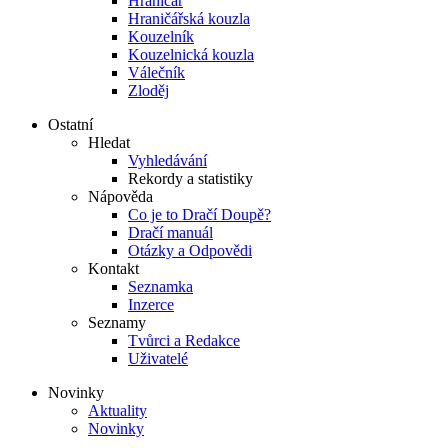
Hraničář
Hraničářská kouzla
Kouzelník
Kouzelnická kouzla
Válečník
Zloděj
Ostatní
Hledat
Vyhledávání
Rekordy a statistiky
Nápověda
Co je to Dračí Doupě?
Dračí manuál
Otázky a Odpovědi
Kontakt
Seznamka
Inzerce
Seznamy
Tvůrci a Redakce
Uživatelé
Novinky
Aktuality
Novinky