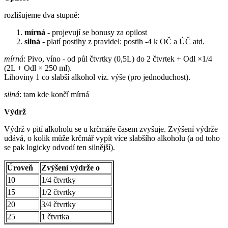
rozlišujeme dva stupně:
mírná
- projevují se bonusy za opilost
silná
- platí postihy z pravidel: postih -4 k OČ a ÚČ atd.
mírná
: Pivo, víno - od půl čtvrtky (0,5L) do 2 čtvrtek + Odl ×1/4
(2L + Odl × 250 ml).
Lihoviny 1 co slabší alkohol viz. výše (pro jednoduchost).
silná
: tam kde končí mírná
Výdrž
Výdrž v pití alkoholu se u krčmáře časem zvyšuje. Zvýšení výdrže
udává, o kolik může krčmář vypít více slabšího alkoholu (a od toho
se pak logicky odvodí ten silnější).
Úroveň
Zvýšení výdrže o
10
1/4 čtvrtky
15
1/2 čtvrtky
20
3/4 čtvrtky
25
1 čtvrtka