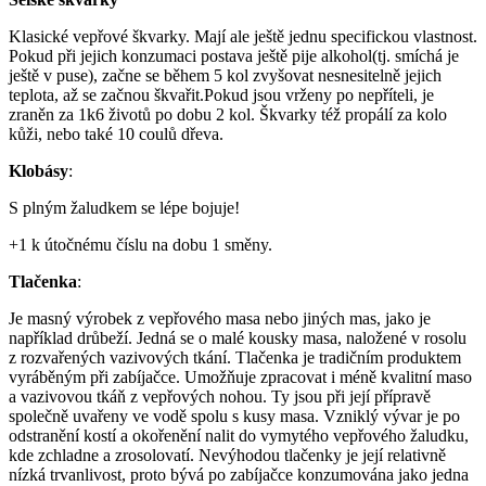
Klasické vepřové škvarky. Mají ale ještě jednu specifickou vlastnost.
Pokud při jejich konzumaci postava ještě pije alkohol(tj. smíchá je
ještě v puse), začne se během 5 kol zvyšovat nesnesitelně jejich
teplota, až se začnou škvařit.Pokud jsou vrženy po nepříteli, je
zraněn za 1k6 životů po dobu 2 kol. Škvarky též propálí za kolo
kůži, nebo také 10 coulů dřeva.
Klobásy
:
S plným žaludkem se lépe bojuje!
+1 k útočnému číslu na dobu 1 směny.
Tlačenka
:
Je masný výrobek z vepřového masa nebo jiných mas, jako je
například drůbeží. Jedná se o malé kousky masa, naložené v rosolu
z rozvařených vazivových tkání. Tlačenka je tradičním produktem
vyráběným při zabíjačce. Umožňuje zpracovat i méně kvalitní maso
a vazivovou tkáň z vepřových nohou. Ty jsou při její přípravě
společně uvařeny ve vodě spolu s kusy masa. Vzniklý vývar je po
odstranění kostí a okořenění nalit do vymytého vepřového žaludku,
kde zchladne a zrosolovatí. Nevýhodou tlačenky je její relativně
nízká trvanlivost, proto bývá po zabíjačce konzumována jako jedna