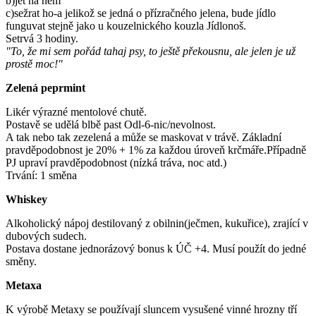
b)jet na něm
c)sežrat ho-a jelikož se jedná o přízračného jelena, bude jídlo
funguvat stejně jako u kouzelnického kouzla Jídlonoš.
Setrvá 3 hodiny.
"To, že mi sem pořád tahaj psy, to ještě překousnu, ale jelen je už
prostě moc!"
Zelená peprmint
Likér výrazné mentolové chutě.
Postavě se udělá blbě past Odl-6-nic/nevolnost.
A tak nebo tak zezelená a může se maskovat v trávě. Základní
pravděpodobnost je 20% + 1% za každou úroveň krčmáře.Případně
PJ upraví pravděpodobnost (nízká tráva, noc atd.)
Trvání: 1 směna
Whiskey
Alkoholický nápoj destilovaný z obilnin(ječmen, kukuřice), zrající v
dubových sudech.
Postava dostane jednorázový bonus k ÚČ +4. Musí použít do jedné
směny.
Metaxa
K výrobě Metaxy se používají sluncem vysušené vinné hrozny tří