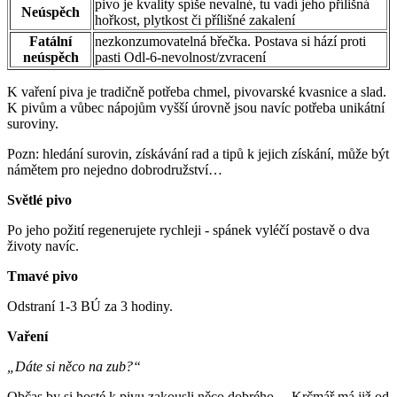
pivo je kvality spíše nevalné, tu vadí jeho přílišná
Neúspěch
hořkost, plytkost či přílišné zakalení
Fatální
nezkonzumovatelná břečka. Postava si hází proti
neúspěch
pasti Odl-6-nevolnost/zvracení
K vaření piva je tradičně potřeba chmel, pivovarské kvasnice a slad.
K pivům a vůbec nápojům vyšší úrovně jsou navíc potřeba unikátní
suroviny.
Pozn: hledání surovin, získávání rad a tipů k jejich získání, může být
námětem pro nejedno dobrodružství…
Světlé pivo
Po jeho požití regenerujete rychleji - spánek vyléčí postavě o dva
životy navíc.
Tmavé pivo
Odstraní 1-3 BÚ za 3 hodiny.
Vaření
„Dáte si něco na zub?“
Občas by si hosté k pivu zakousli něco dobrého… Krčmář má již od