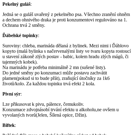
Pekelný guláš
:
Jedná se o guláš uvařený z pekelného psa. Všechno zranění ohněm
a dechem ohnivého draka je proti konzumentovi regulováno na 1.
Ochrana trvá 2 směny.
Ďábelské topinky
:
Suroviny: chleba, marináda dělaná z bylinek. Mezi nimi i Ďáblovo
kopyto (malá bylinka s načervenalými listy ve tvaru kopyta rostoucí
u stavení zákoně zlých postav - babic, kolem hradu zlých mágů, či
tajemných kobek).
Na marinádu je potřeba minimálně 2 mn (sušené listy).
Do jedné směny po konzumaci může postavu zachvátit
plamen(pokud si to bude přát), zraňující útočníky za 1k6
životů/kolo. Za každou topinku trvá efekt 2 kola.
Pivní sýr
:
Lze přikusovat k pivu, pálence, čemukoliv.
Konzumace zdvojnásobí trvání efektu u alkoholu,ne ovšem u
vyvolaných tvorů(Jelen, Šílená opice, Džin).
Biftek
: