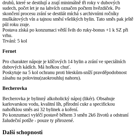
druhů, které se destilují a zrají minimálně tři roky v dubových
sudech, počet let je na lahvích označen počtem hvězdiček. Po
skončení procesu zrání se destilát míchá s archivními ročníky
muškátových vín a tajnou směsí všelikých bylin. Tato směs pak ještě
půl roku zraje.
Postava získá po konzumaci větší švih do ruky-bonus +1 k SZ při
vrhu.
Trvání: 5 kol
Fernet
Pro charakter nápoje je klíčových 14 bylin a zrání ve speciálních
dubových kádích. Má hořkou chuť.
Poskytuje na 5 kol ochranu proti bleskům-sníží pravděpodobnost
zásahu na polovinu(zaokrouhluj nahoru).
Becherovka
Becherovka je bylinný alkoholický nápoj (likér). Obsahuje
karlovarskou vodu, kvalitní líh, přírodní cukr a specifickou
nahořklou směs asi 32 bylinek a koření.
Po konzumaci vyléčí postavě během 3 směn 2k6 životů a odstraní
žaludeční potíže - pouze ty přirozené.
Další schopnosti