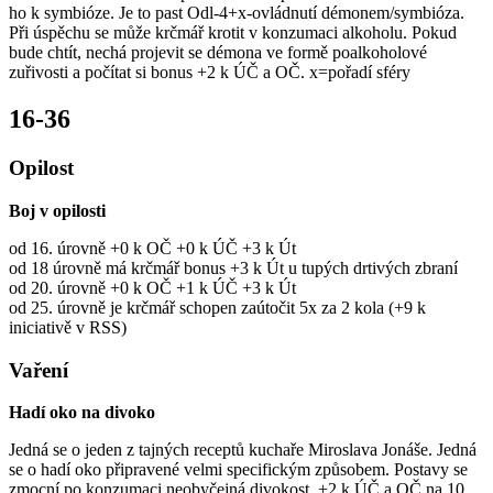
ho k symbióze. Je to past Odl-4+x-ovládnutí démonem/symbióza.
Při úspěchu se může krčmář krotit v konzumaci alkoholu. Pokud
bude chtít, nechá projevit se démona ve formě poalkoholové
zuřivosti a počítat si bonus +2 k ÚČ a OČ. x=pořadí sféry
16-36
Opilost
Boj v opilosti
od 16. úrovně +0 k OČ +0 k ÚČ +3 k Út
od 18 úrovně má krčmář bonus +3 k Út u tupých drtivých zbraní
od 20. úrovně +0 k OČ +1 k ÚČ +3 k Út
od 25. úrovně je krčmář schopen zaútočit 5x za 2 kola (+9 k
iniciativě v RSS)
Vaření
Hadí oko na divoko
Jedná se o jeden z tajných receptů kuchaře Miroslava Jonáše. Jedná
se o hadí oko připravené velmi specifickým způsobem. Postavy se
zmocní po konzumaci neobyčejná divokost. +2 k ÚČ a OČ na 10