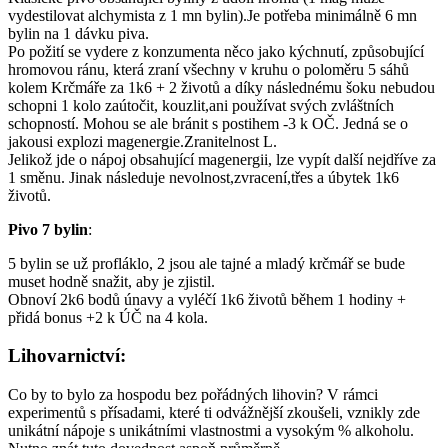
vydestilovat alchymista z 1 mn bylin).Je potřeba minimálně 6 mn
bylin na 1 dávku piva.
Po požití se vydere z konzumenta něco jako kýchnutí, způsobující
hromovou ránu, která zraní všechny v kruhu o poloměru 5 sáhů
kolem Krčmáře za 1k6 + 2 životů a díky následnému šoku nebudou
schopni 1 kolo zaútočit, kouzlit,ani používat svých zvláštních
schopností. Mohou se ale bránit s postihem -3 k OČ. Jedná se o
jakousi explozi magenergie.Zranitelnost L.
Jelikož jde o nápoj obsahující magenergii, lze vypít další nejdříve za
1 směnu. Jinak následuje nevolnost,zvracení,třes a úbytek 1k6
životů.
Pivo 7 bylin
:
5 bylin se už profláklo, 2 jsou ale tajné a mladý krčmář se bude
muset hodně snažit, aby je zjistil.
Obnoví 2k6 bodů únavy a vyléčí 1k6 životů během 1 hodiny +
přidá bonus +2 k ÚČ na 4 kola.
Lihovarnictví:
Co by to bylo za hospodu bez pořádných lihovin? V rámci
experimentů s přísadami, které ti odvážnější zkoušeli, vznikly zde
unikátní nápoje s unikátními vlastnostmi a vysokým % alkoholu.