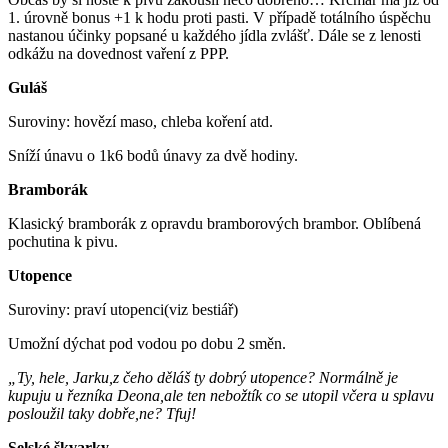
1. úrovně bonus +1 k hodu proti pasti. V případě totálního úspěchu
nastanou účinky popsané u každého jídla zvlášť. Dále se z lenosti
odkážu na dovednost vaření z PPP.
Guláš
Suroviny: hovězí maso, chleba koření atd.
Sníží únavu o 1k6 bodů únavy za dvě hodiny.
Bramborák
Klasický bramborák z opravdu bramborových brambor. Oblíbená
pochutina k pivu.
Utopence
Suroviny: praví utopenci(viz bestiář)
Umožní dýchat pod vodou po dobu 2 směn.
„Ty, hele, Jarku,z čeho děláš ty dobrý utopence? Normálně je
kupuju u řezníka Deona,ale ten nebožtík co se utopil včera u splavu
posloužil taky dobře,ne? Tfuj!
Selské škvarky