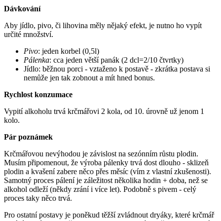
Dávkování
Aby jídlo, pivo, či lihovina měly nějaký efekt, je nutno ho vypít
určité množství.
Pivo
: jeden korbel (0,5l)
Pálenka
: cca jeden větší panák (2 dcl=2/10 čtvrtky)
Jídlo: běžnou porci - vztaženo k postavě - zkrátka postava si
nemůže jen tak zobnout a mít hned bonus.
Rychlost konzumace
Vypití alkoholu trvá krčmářovi 2 kola, od 10. úrovně už jenom 1
kolo.
Pár poznámek
Krčmářovou nevýhodou je závislost na sezónním růstu plodin.
Musím připomenout, že výroba pálenky trvá dost dlouho - sklizeň
plodin a kvašení zabere něco přes měsíc (vím z vlastní zkušenosti).
Samotný proces pálení je záležitost několika hodin + doba, než se
alkohol odleží (někdy zrání i více let). Podobně s pivem - celý
proces taky něco trvá.
Pro ostatní postavy je poněkud těžší zvládnout dryáky, které krčmář