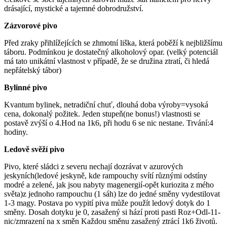
drásající, mystické a tajemné dobrodružství.
Zázvorové pivo
Před zraky přihlížejících se zhmotní liška, která poběží k nejbližšímu
táboru. Podmínkou je dostatečný alkoholový opar. (velký potenciál
má tato unikátní vlastnost v případě, že se družina ztratí, či hledá
nepřátelský tábor)
Bylinné pivo
Kvantum bylinek, netradiční chuť, dlouhá doba výroby=vysoká
cena, dokonalý požitek. Jeden stupeň(ne bonus!) vlastnosti se
postavě zvýší o 4.Hod na 1k6, při hodu 6 se nic nestane. Trvání:4
hodiny.
Ledově svěží pivo
Pivo, které sládci z severu nechají dozrávat v azurových
jeskyních(ledové jeskyně, kde rampouchy svítí různými odstíny
modré a zelené, jak jsou nabyty magenergií-opět kuriozita z mého
světa)z jednoho rampouchu (1 sáh) lze do jedné směny vydestilovat
1-3 magy. Postava po vypití piva může použít ledový dotyk do 1
směny. Dosah dotyku je 0, zasažený si hází proti pasti Roz+Odl-11-
nic/zmrazení na x směn Každou směnu zasažený ztrácí 1k6 životů.