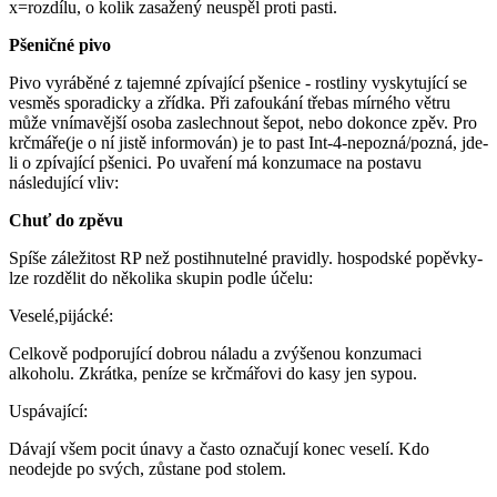
x=rozdílu, o kolik zasažený neuspěl proti pasti.
Pšeničné pivo
Pivo vyráběné z tajemné zpívající pšenice - rostliny vyskytující se
vesměs sporadicky a zřídka. Při zafoukání třebas mírného větru
může vnímavější osoba zaslechnout šepot, nebo dokonce zpěv. Pro
krčmáře(je o ní jistě informován) je to past Int-4-nepozná/pozná, jde-
li o zpívající pšenici. Po uvaření má konzumace na postavu
následující vliv:
Chuť do zpěvu
Spíše záležitost RP než postihnutelné pravidly. hospodské popěvky-
lze rozdělit do několika skupin podle účelu:
Veselé,pijácké:
Celkově podporující dobrou náladu a zvýšenou konzumaci
alkoholu. Zkrátka, peníze se krčmářovi do kasy jen sypou.
Uspávající:
Dávají všem pocit únavy a často označují konec veselí. Kdo
neodejde po svých, zůstane pod stolem.