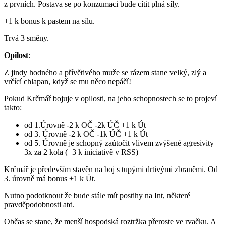
z prvních. Postava se po konzumaci bude cítit plná síly.
+1 k bonus k pastem na sílu.
Trvá 3 směny.
Opilost
:
Z jindy hodného a přívětivého muže se rázem stane velký, zlý a
vrčící chlapan, když se mu něco nepáčí!
Pokud Krčmář bojuje v opilosti, na jeho schopnostech se to projeví
takto:
od 1.Úrovně -2 k OČ -2k ÚČ +1 k Út
od 3. Úrovně -2 k OČ -1k ÚČ +1 k Út
od 5. Úrovně je schopný zaútočit vlivem zvýšené agresivity
3x za 2 kola (+3 k iniciativě v RSS)
Krčmář je především stavěn na boj s tupými drtivými zbraněmi. Od
3. úrovně má bonus +1 k Út.
Nutno podotknout že bude stále mít postihy na Int, některé
pravděpodobnosti atd.
Občas se stane, že menší hospodská roztržka přeroste ve rvačku. A