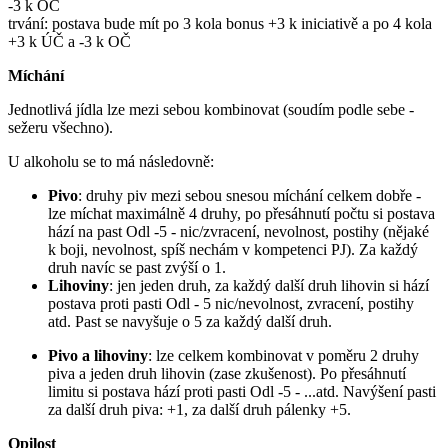
-3 k OČ
trvání: postava bude mít po 3 kola bonus +3 k iniciativě a po 4 kola
+3 k ÚČ a -3 k OČ
Míchání
Jednotlivá jídla lze mezi sebou kombinovat (soudím podle sebe -
sežeru všechno).
U alkoholu se to má následovně:
Pivo
: druhy piv mezi sebou snesou míchání celkem dobře -
lze míchat maximálně 4 druhy, po přesáhnutí počtu si postava
hází na past Odl -5 - nic/zvracení, nevolnost, postihy (nějaké
k boji, nevolnost, spíš nechám v kompetenci PJ). Za každý
druh navíc se past zvýší o 1.
Lihoviny
: jen jeden druh, za každý další druh lihovin si hází
postava proti pasti Odl - 5 nic/nevolnost, zvracení, postihy
atd. Past se navyšuje o 5 za každý další druh.
Pivo a lihoviny
: lze celkem kombinovat v poměru 2 druhy
piva a jeden druh lihovin (zase zkušenost). Po přesáhnutí
limitu si postava hází proti pasti Odl -5 - ...atd. Navýšení pasti
za další druh piva: +1, za další druh pálenky +5.
Opilost