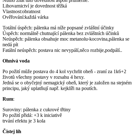
Nutno znát tuto dovednost aspoň průměrně.
Lihovarnictví je dovednost těžká
Vlastnost:obratnost
Ověřování:každá várka
Totální úspěch: pálenka má níže popsané zvláštní účinky
Úspěch: normálně chutnající pálenka bez zvláštních účinků
Neúspěch: pálenka obsahuje moc metanolu›kocovina,pálenka se
nedá pít
Fatální neúspěch: postava nic nevypálí,něco rozbije,podpálí..
Ohnivá voda
Po požití může postava do 4 kol vychrlit oheň - zraní za 1k6+2
životů všechny postavy v rozsahu 4 hexy.
Jedná se o obyčejný nemagický oheň, který je založen na stejném
principu, jaký uplatňují např. kejklíři na poutích.
Rum
:
Suroviny: pálenka z cukrové třtiny
Po požití přidá: +3 k iniciativě
trvání efektu je 3 kola
Čistej líh