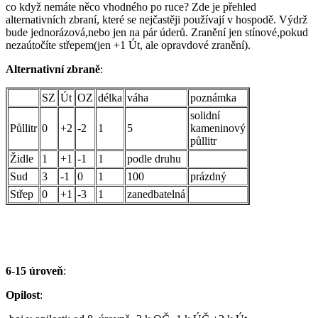
co když nemáte něco vhodného po ruce? Zde je přehled
alternativních zbraní, které se nejčastěji používají v hospodě. Výdrž
bude jednorázová,nebo jen na pár úderů. Zranění jen stínové,pokud
nezaútočíte střepem(jen +1 Út, ale opravdové zranění).
Alternativní zbraně
:
SZ
Út
OZ
délka
váha
poznámka
solidní
Půllitr
0
+2
-2
1
5
kameninový
půllitr
Židle
1
+1
-1
1
podle druhu
Sud
3
-1
0
1
100
prázdný
Střep
0
+1
-3
1
zanedbatelná
6-15 úroveň
:
Opilost
: