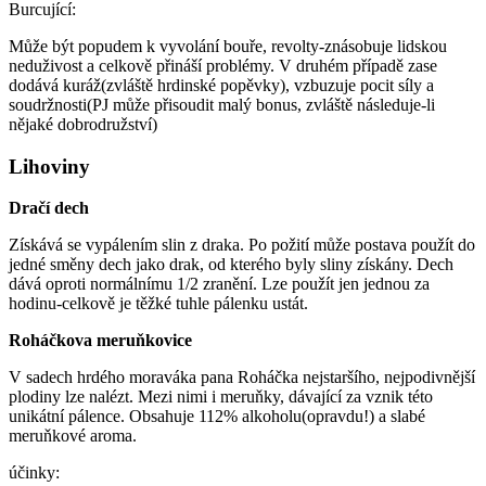
Burcující:
Může být popudem k vyvolání bouře, revolty-znásobuje lidskou
neduživost a celkově přináší problémy. V druhém případě zase
dodává kuráž(zvláště hrdinské popěvky), vzbuzuje pocit síly a
soudržnosti(PJ může přisoudit malý bonus, zvláště následuje-li
nějaké dobrodružství)
Lihoviny
Dračí dech
Získává se vypálením slin z draka. Po požití může postava použít do
jedné směny dech jako drak, od kterého byly sliny získány. Dech
dává oproti normálnímu 1/2 zranění. Lze použít jen jednou za
hodinu-celkově je těžké tuhle pálenku ustát.
Roháčkova meruňkovice
V sadech hrdého moraváka pana Roháčka nejstaršího, nejpodivnější
plodiny lze nalézt. Mezi nimi i meruňky, dávající za vznik této
unikátní pálence. Obsahuje 112% alkoholu(opravdu!) a slabé
meruňkové aroma.
účinky: