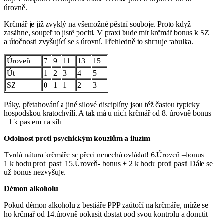
úrovně.
Krčmář je již zvyklý na všemožné pěstní souboje. Proto když
zasáhne, soupeř to jistě pocítí. V praxi bude mít krčmář bonus k SZ
a útočnosti zvyšující se s úrovní. Přehledně to shrnuje tabulka.
Úroveň
7
9
11
13
15
Út
1
2
3
4
5
SZ
0
1
1
2
3
Páky, přetahování a jiné silové disciplíny jsou též častou typicky
hospodskou kratochvílí. A tak má u nich krčmář od 8. úrovně bonus
+1 k pastem na sílu.
Odolnost proti psychickým kouzlům a iluzím
Tvrdá nátura krčmáře se přeci nenechá ovládat! 6.Úroveň –bonus +
1 k hodu proti pasti 15.Úroveň- bonus + 2 k hodu proti pasti Dále se
už bonus nezvyšuje.
Démon alkoholu
Pokud démon alkoholu z bestiáře PPP zaútočí na krčmáře, může se
ho krčmář od 14.úrovně pokusit dostat pod svou kontrolu a donutit