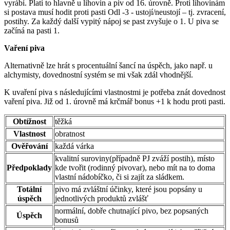
vyrábí. Platí to hlavně u lihovin a piv od 16. úrovně. Proti lihovinám
si postava musí hodit proti pasti Odl -3 - ustojí/neustojí – tj. zvracení,
postihy. Za každý další vypitý nápoj se past zvyšuje o 1. U piva se
začíná na pasti 1.
Vaření piva
Alternativně lze hrát s procentuální šancí na úspěch, jako např. u
alchymisty, dovednostní systém se mi však zdál vhodnější.
K uvaření piva s následujícími vlastnostmi je potřeba znát dovednost
vaření piva. Již od 1. úrovně má krčmář bonus +1 k hodu proti pasti.
Obtížnost
těžká
Vlastnost
obratnost
Ověřování
každá várka
kvalitní suroviny(případně PJ zváží postih), místo
Předpoklady
kde tvořit (rodinný pivovar), nebo mít na to doma
vlastní nádobíčko, či si zajít za sládkem.
Totální
pivo má zvláštní účinky, které jsou popsány u
úspěch
jednotlivých produktů zvlášť
normální, dobře chutnající pivo, bez popsaných
Úspěch
bonusů