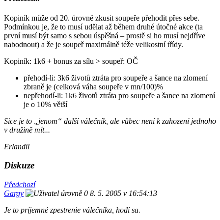
Kopiník může od 20. úrovně zkusit soupeře přehodit přes sebe.
Podmínkou je, že to musí udělat až během druhé útočné akce (ta
první musí být samo s sebou úspěšná – prostě si ho musí nejdříve
nabodnout) a že je soupeř maximálně téže velikostní třídy.
Kopiník: 1k6 + bonus za sílu > soupeř: OČ
přehodí-li: 3k6 životů ztráta pro soupeře a šance na zlomení
zbraně je (celková váha soupeře v mn/100)%
nepřehodí-li: 1k6 životů ztráta pro soupeře a šance na zlomení
je o 10% větší
Sice je to „jenom“ další válečník, ale vůbec není k zahození jednoho
v družině mít...
Erlandil
Diskuze
Předchozí
Gargy
8. 5. 2005 v 16:54:13
Je to príjemné zpestrenie válečníka, hodí sa.