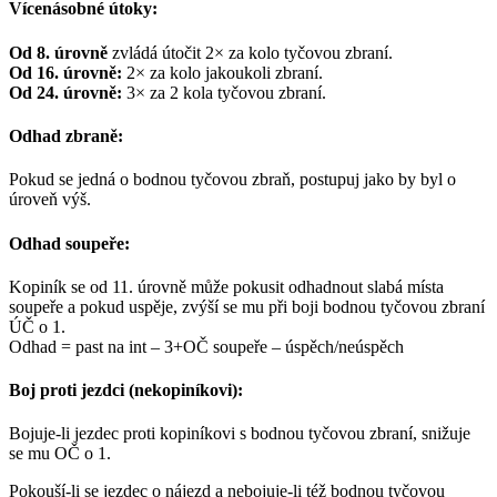
Vícenásobné útoky:
Od 8. úrovně
zvládá útočit 2× za kolo tyčovou zbraní.
Od 16. úrovně:
2× za kolo jakoukoli zbraní.
Od 24. úrovně:
3× za 2 kola tyčovou zbraní.
Odhad zbraně:
Pokud se jedná o bodnou tyčovou zbraň, postupuj jako by byl o
úroveň výš.
Odhad soupeře:
Kopiník se od 11. úrovně může pokusit odhadnout slabá místa
soupeře a pokud uspěje, zvýší se mu při boji bodnou tyčovou zbraní
ÚČ o 1.
Odhad = past na int – 3+OČ soupeře – úspěch/neúspěch
Boj proti jezdci (nekopiníkovi):
Bojuje-li jezdec proti kopiníkovi s bodnou tyčovou zbraní, snižuje
se mu OČ o 1.
Pokouší-li se jezdec o nájezd a nebojuje-li též bodnou tyčovou