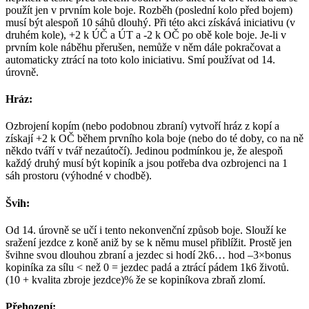
použít jen v prvním kole boje. Rozběh (poslední kolo před bojem)
musí být alespoň 10 sáhů dlouhý. Při této akci získává iniciativu (v
druhém kole), +2 k ÚČ a ÚT a -2 k OČ po obě kole boje. Je-li v
prvním kole náběhu přerušen, nemůže v něm dále pokračovat a
automaticky ztrácí na toto kolo iniciativu. Smí používat od 14.
úrovně.
Hráz:
Ozbrojení kopím (nebo podobnou zbraní) vytvoří hráz z kopí a
získají +2 k OČ během prvního kola boje (nebo do té doby, co na ně
někdo tváří v tvář nezaútočí). Jedinou podmínkou je, že alespoň
každý druhý musí být kopiník a jsou potřeba dva ozbrojenci na 1
sáh prostoru (výhodné v chodbě).
Švih:
Od 14. úrovně se učí i tento nekonvenční způsob boje. Slouží ke
sražení jezdce z koně aniž by se k němu musel přiblížit. Prostě jen
švihne svou dlouhou zbraní a jezdec si hodí 2k6… hod –3×bonus
kopiníka za sílu < než 0 = jezdec padá a ztrácí pádem 1k6 životů.
(10 + kvalita zbroje jezdce)% že se kopiníkova zbraň zlomí.
Přehození: