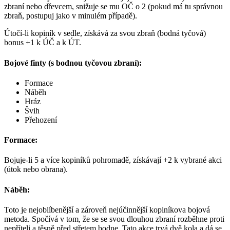
zbraní nebo dřevcem, snižuje se mu OČ o 2 (pokud má tu správnou
zbraň, postupuj jako v minulém případě).
Útočí-li kopiník v sedle, získává za svou zbraň (bodná tyčová)
bonus +1 k ÚČ a k ÚT.
Bojové finty (s bodnou tyčovou zbraní):
Formace
Náběh
Hráz
Švih
Přehození
Formace:
Bojuje-li 5 a více kopiníků pohromadě, získávají +2 k vybrané akci
(útok nebo obrana).
Náběh:
Toto je nejoblíbenější a zároveň nejúčinnější kopiníkova bojová
metoda. Spočívá v tom, že se se svou dlouhou zbraní rozběhne proti
nepříteli a těsně před střetem bodne. Tato akce trvá dvě kola a dá se