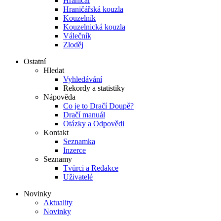
Hraničář
Hraničářská kouzla
Kouzelník
Kouzelnická kouzla
Válečník
Zloděj
Ostatní
Hledat
Vyhledávání
Rekordy a statistiky
Nápověda
Co je to Dračí Doupě?
Dračí manuál
Otázky a Odpovědi
Kontakt
Seznamka
Inzerce
Seznamy
Tvůrci a Redakce
Uživatelé
Novinky
Aktuality
Novinky