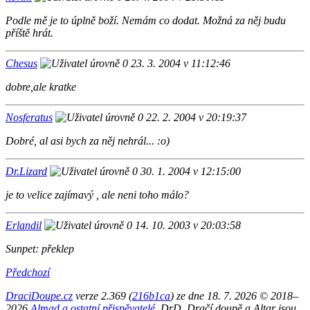
Podle mě je to úplně boží. Nemám co dodat. Možná za něj budu
příště hrát.
Chesus
23. 3. 2004 v 11:12:46
dobre,ale kratke
Nosferatus
22. 2. 2004 v 20:19:37
Dobré, al asi bych za něj nehrál... :o)
Dr.Lizard
30. 1. 2004 v 12:15:00
je to velice zajímavý , ale neni toho málo?
Erlandil
14. 10. 2003 v 20:03:58
Sunpet: překlep
Předchozí
DraciDoupe.cz
verze 2.369 (
216b1ca
) ze dne 18. 7. 2026 © 2018–
2026
Almad
a ostatní přispěvatelé
. DrD, Dračí doupě a Altar jsou