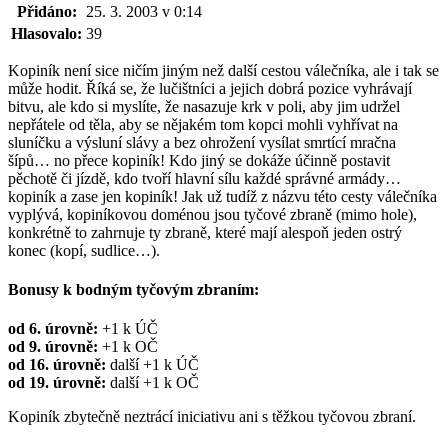
Přidáno:
25. 3. 2003 v 0:14
Hlasovalo:
39
Kopiník není sice ničím jiným než další cestou válečníka, ale i tak se
může hodit. Říká se, že lučištníci a jejich dobrá pozice vyhrávají
bitvu, ale kdo si myslíte, že nasazuje krk v poli, aby jim udržel
nepřátele od těla, aby se nějakém tom kopci mohli vyhřívat na
sluníčku a výsluní slávy a bez ohrožení vysílat smrtící mračna
šípů… no přece kopiník! Kdo jiný se dokáže účinně postavit
pěchotě či jízdě, kdo tvoří hlavní sílu každé správné armády…
kopiník a zase jen kopiník! Jak už tudíž z názvu této cesty válečníka
vyplývá, kopiníkovou doménou jsou tyčové zbraně (mimo hole),
konkrétně to zahrnuje ty zbraně, které mají alespoň jeden ostrý
konec (kopí, sudlice…).
Bonusy k bodným tyčovým zbraním:
od 6. úrovně:
+1 k ÚČ
od 9. úrovně:
+1 k OČ
od 16. úrovně:
další +1 k ÚČ
od 19. úrovně:
další +1 k OČ
Kopiník zbytečně neztrácí iniciativu ani s těžkou tyčovou zbraní.