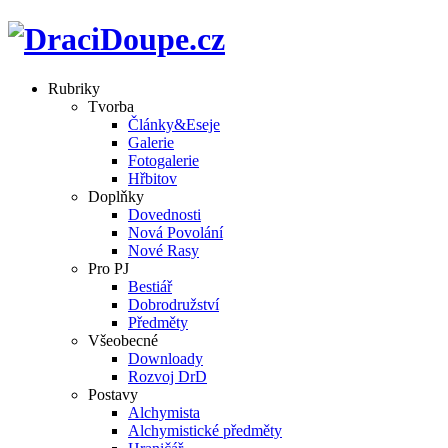
Rubriky
Tvorba
Články&Eseje
Galerie
Fotogalerie
Hřbitov
Doplňky
Dovednosti
Nová Povolání
Nové Rasy
Pro PJ
Bestiář
Dobrodružství
Předměty
Všeobecné
Downloady
Rozvoj DrD
Postavy
Alchymista
Alchymistické předměty