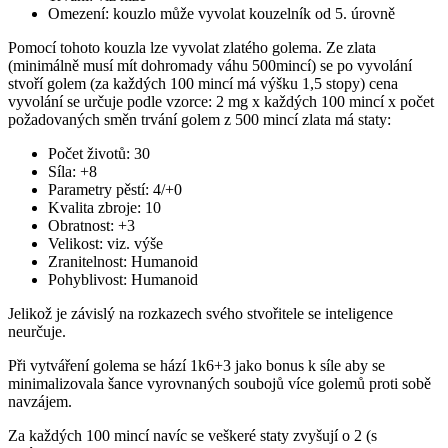
Omezení: kouzlo může vyvolat kouzelník od 5. úrovně
Pomocí tohoto kouzla lze vyvolat zlatého golema. Ze zlata
(minimálně musí mít dohromady váhu 500mincí) se po vyvolání
stvoří golem (za každých 100 mincí má výšku 1,5 stopy) cena
vyvolání se určuje podle vzorce: 2 mg x každých 100 mincí x počet
požadovaných směn trvání golem z 500 mincí zlata má staty:
Počet životů: 30
Síla: +8
Parametry pěstí: 4/+0
Kvalita zbroje: 10
Obratnost: +3
Velikost: viz. výše
Zranitelnost: Humanoid
Pohyblivost: Humanoid
Jelikož je závislý na rozkazech svého stvořitele se inteligence
neurčuje.
Při vytváření golema se hází 1k6+3 jako bonus k síle aby se
minimalizovala šance vyrovnaných soubojů více golemů proti sobě
navzájem.
Za každých 100 mincí navíc se veškeré staty zvyšují o 2 (s