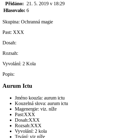
Přidáno:
21. 5. 2019 v 18:29
Hlasovalo:
6
Skupina:
Ochranná magie
Past:
XXX
Dosah:
Rozsah:
Vyvolání:
2 Kola
Popis:
Aurum Ictu
Jméno kouzla: aurum ictu
Kouzelná slova: aurum ictu
Magenergie: viz. níže
Past:XXX
Dosah:XXX
Rozsah:XXX
Vyvolání: 2 kola
Trvání: viz níže