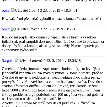
oukej
23. 5. 2019 v 18:04:01
Btw vážně mi překladač vyhodil na název kouzla "zlatá mrtvice"?
oukej
22. 5. 2019 v 13:53:16
Kouzlo mi přijde jako zajímavý nápad, ale ve hrách s vysokou
inflací (jak psal sargold) dost nepoužitelné. Já osobně to považuji za
dobrý nástřel na kouzlo, ale staty si asi každý PJ musí upravit podle
ekonomiky svého světa.
Sargold
22. 5. 2019 v 12:54:18
Z mého pohledu (formální zápis moc nehodnotím) je to levnější a
jednodušší varianta kouzla Povolej bytost. V tomhle směru, proč ne.
Z druhé strany je to nedotažené - nezohledňuje moc inflaci peněz
pro vyšší úrovně a závislost na ekonomice daného světa. Dovedu si
snadno představit družinu kolem 20. úrovně, kde čaroděj sežene
třeba 5000 zlatých (což třeba v mém světě na daných úrovní není
takový problém), ergo potřebuje cca 100 magů na vyvolání golema
na 1 směnu o následujících statistikách:
Životy: 140 (nebylo by lepší tady dávat přírůstek +6 životů za