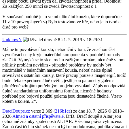
e) Místo počtu životů bych dal životaschopnost a přidal Odolnost:
Za každých 250 mincí se zvedá životaschopnost o 1
V současné podobě je to velmi ultimátní kouzlo, které doporučuje
11 z 10 powerplayerů :-) Bylo testováno ve hře, nebo je to tvorba
čistě pro web?
UnknowN
21. 5. 2019 v 18:29:31
Máme tu povolávací kouzlo, netradiční v tom, že značnou část
vyvolávací ceny kryje materiální komponenta v podobě hromady
zlaťáků. Vymyká se to sice trochu zažitým normám, nicméně v tom
přílišný problém nevidím - případné problémy by mohly být
maximálně v balančním nastavení kouzla, neboť nelze úplně
srovnávat s ostatními kouzly, které pracují pouze s magenergií, tudíž
bude třeba experimentálně ověřit, jestli jsou parametry golema
přiměřené zdrojům potřebným pro jeho vyvolání. Zápis neodpovídá
úplně standardnímu uniformnímu formátu, nicméně hodnoty
potřebné pro bojové použití golema jsou dostatečně čitelné. Vzato
kolem a kolem, 2*.
DraciDoupe.cz
verze 2.369 (
216b1ca
) ze dne 18. 7. 2026 © 2018–
2026
Almad
a ostatní přispěvatelé
. DrD, Dračí doupě a Altar jsou
ochranné známky společnosti ALTAR. Všechna práva vyhrazena.
Žádná část těchto stránek nesmí být reprodukována, publikována ani