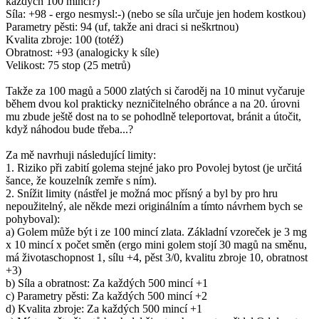
každých 100 mincí?)
Síla: +98 - ergo nesmysl:-) (nebo se síla určuje jen hodem kostkou)
Parametry pěsti: 94 (uf, takže ani draci si neškrtnou)
Kvalita zbroje: 100 (totéž)
Obratnost: +93 (analogicky k síle)
Velikost: 75 stop (25 metrů)
Takže za 100 magů a 5000 zlatých si čaroděj na 10 minut vyčaruje
během dvou kol prakticky nezničitelného obránce a na 20. úrovni
mu zbude ještě dost na to se pohodlně teleportovat, bránit a útočit,
když náhodou bude třeba...?
Za mě navrhuji následující limity:
1. Riziko při zabití golema stejné jako pro Povolej bytost (je určitá
šance, že kouzelník zemře s ním).
2. Snížit limity (nástřel je možná moc přísný a byl by pro hru
nepoužitelný, ale někde mezi originálním a tímto návrhem bych se
pohyboval):
a) Golem může být i ze 100 mincí zlata. Základní vzoreček je 3 mg
x 10 mincí x počet směn (ergo mini golem stojí 30 magů na směnu,
má životaschopnost 1, sílu +4, pěst 3/0, kvalitu zbroje 10, obratnost
+3)
b) Síla a obratnost: Za každých 500 mincí +1
c) Parametry pěsti: Za každých 500 mincí +2
d) Kvalita zbroje: Za každých 500 mincí +1