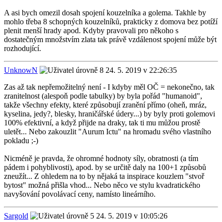
A asi bych omezil dosah spojení kouzelníka a golema. Takhle by
mohlo třeba 8 schopných kouzelníků, prakticky z domova bez potíží
plenit menší hrady apod. Kdyby pravovali pro někoho s
dostatečným množstvím zlata tak právě vzdálenost spojení může být
rozhodující.
UnknowN
24. 5. 2019 v 22:26:35
Zas až tak nepřemožitelný není - I kdyby měl OČ = nekonečno, tak
zranitelnost (alespoň podle tabulky) by byla pořád "humanoid",
takže všechny efekty, které způsobují zranění přímo (oheň, mráz,
kyselina, jedy?, blesky, hraničářské údery...) by byly proti golemovi
100% efektivní, a když přijde na draky, tak ti mu můžou prostě
uletět... Nebo zakouzlit "Aurum Ictu" na hromadu svého vlastního
pokladu ;-)
Nicméně je pravda, že ohromné hodnoty síly, obratnosti (a tím
pádem i pohyblivosti), apod. by se určitě daly na 100+1 způsobů
zneužít... Z ohledem na to by nějaká ta inspirace kouzlem "stvoř
bytost" možná přišla vhod... Nebo něco ve stylu kvadratického
navyšování povolávací ceny, namísto lineárního.
Sargold
24. 5. 2019 v 10:05:26