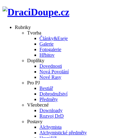
Rubriky
Tvorba
Články&Eseje
Galerie
Fotogalerie
Hřbitov
Doplňky
Dovednosti
Nová Povolání
Nové Rasy
Pro PJ
Bestiář
Dobrodružství
Předměty
Všeobecné
Downloady
Rozvoj DrD
Postavy
Alchymista
Alchymistické předměty