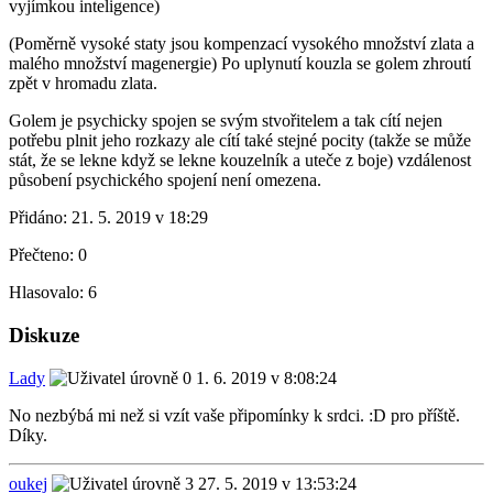
vyjímkou inteligence)
(Poměrně vysoké staty jsou kompenzací vysokého množství zlata a
malého množství magenergie) Po uplynutí kouzla se golem zhroutí
zpět v hromadu zlata.
Golem je psychicky spojen se svým stvořitelem a tak cítí nejen
potřebu plnit jeho rozkazy ale cítí také stejné pocity (takže se může
stát, že se lekne když se lekne kouzelník a uteče z boje) vzdálenost
působení psychického spojení není omezena.
Přidáno:
21. 5. 2019 v 18:29
Přečteno:
0
Hlasovalo:
6
Diskuze
Lady
1. 6. 2019 v 8:08:24
No nezbýbá mi než si vzít vaše připomínky k srdci. :D pro příště.
Díky.
oukej
27. 5. 2019 v 13:53:24