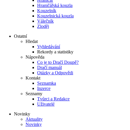
Hraničář
Hraničářská kouzla
Kouzelník
Kouzelnická kouzla
Válečník
Zloděj
Ostatní
Hledat
Vyhledávání
Rekordy a statistiky
Nápověda
Co je to Dračí Doupě?
Dračí manuál
Otázky a Odpovědi
Kontakt
Seznamka
Inzerce
Seznamy
Tvůrci a Redakce
Uživatelé
Novinky
Aktuality
Novinky