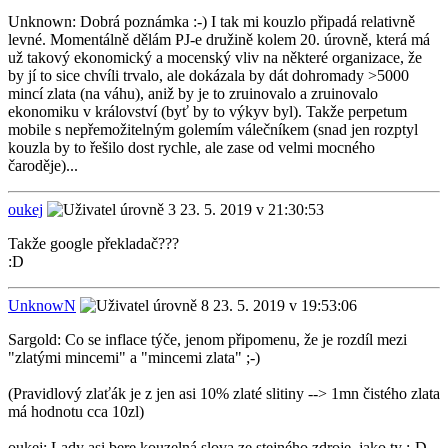
Unknown: Dobrá poznámka :-) I tak mi kouzlo připadá relativně
levné. Momentálně dělám PJ-e družině kolem 20. úrovně, která má
už takový ekonomický a mocenský vliv na některé organizace, že
by jí to sice chvíli trvalo, ale dokázala by dát dohromady >5000
mincí zlata (na váhu), aniž by je to zruinovalo a zruinovalo
ekonomiku v království (byť by to výkyv byl). Takže perpetum
mobile s nepřemožitelným golemím válečníkem (snad jen rozptyl
kouzla by to řešilo dost rychle, ale zase od velmi mocného
čaroděje)...
oukej
23. 5. 2019 v 21:30:53
Takže google překladač???
:D
UnknowN
23. 5. 2019 v 19:53:06
Sargold: Co se inflace týče, jenom připomenu, že je rozdíl mezi
"zlatými mincemi" a "mincemi zlata" ;-)
(Pravidlový zlaťák je z jen asi 10% zlaté slitiny --> 1mn čistého zlata
má hodnotu cca 10zl)
oukej: Lady asi bere kouzelná slova ze stejného zdroje, jako ty :-D