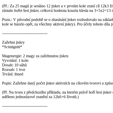
(Př.: Za 25 magů je sesláno 12 jisker a v prvním kole zraní cíl 12k3 ž
zůstalo hořet šest jisker, celková hodnota kouzla klesla na 3+5x2=13
Pozn.: V původní podobě se o zhasínání jisker rozhodovalo na základě v
kole se házelo opět, za všechny aktivní jiskry). Pro účely tohoto díl
------------------------------------
Zažehni jiskry
*Scintigniti*
Magenergie: 2 magy za zažehnutou jiskru
Vyvolání: 1 kolo
Dosah: 10 sáhů
Rozsah: 1 tvor
Trvání: ihned
Popis: Zažehne daný počet jisker aktivních na cílovém tvorovi a způ
(Př. Na tvora z předchozího příkladu, na kterém právě hoří šest jiske
uděleno jednorázové zranění za 12k6+6 životů.)
------------------------------------