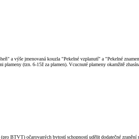
heň" a výše jmenovaná kouzla "Pekelné vzplanutí" a "Pekelné znamení"
i plameny (tzn. 6-15ž za plamen). Vcucnuté plameny okamžitě zhasína
raně (pro BTVT) očarovaných bytostí schopností udělit dodatečné zran