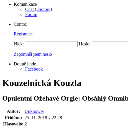
Komunikace
Chat (Discord)
Fórum
Control
Registrace
Nick:
Heslo:
Zapomněl jsem heslo
Doupě jinde
Facebook
Kouzelnická Kouzla
Opulentní Ožehavé Orgie: Obsáhlý Omni
Autor:
UnknowN
Přidáno:
25. 11. 2018 v 22:28
Hlasovalo:
2