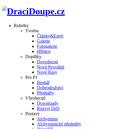
Rubriky
Tvorba
Články&Eseje
Galerie
Fotogalerie
Hřbitov
Doplňky
Dovednosti
Nová Povolání
Nové Rasy
Pro PJ
Bestiář
Dobrodružství
Předměty
Všeobecné
Downloady
Rozvoj DrD
Postavy
Alchymista
Alchymistické předměty