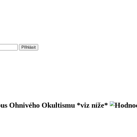
bus Ohnivého Okultismu
*viz níže*