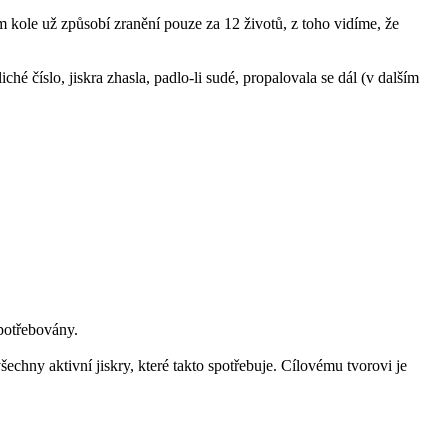
ím kole už způsobí zranění pouze za 12 životů, z toho vidíme, že
é číslo, jiskra zhasla, padlo-li sudé, propalovala se dál (v dalším
spotřebovány.
echny aktivní jiskry, které takto spotřebuje. Cílovému tvorovi je