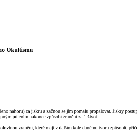
ho Okultismu
hleno nahoru) za jiskru a začnou se jím pomalu propalovat. Jiskry postu
upným púlením nakonec způsobí zranění za 1 život.
polovinou zranění, které mají v dalším kole danému tvoru způsobit, přiče