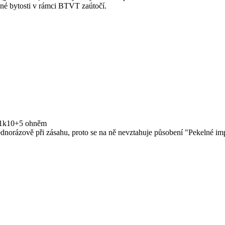
né bytosti v rámci BTVT zaútočí.
a 1k10+5 ohněm
dnorázově při zásahu, proto se na ně nevztahuje působení "Pekelné im