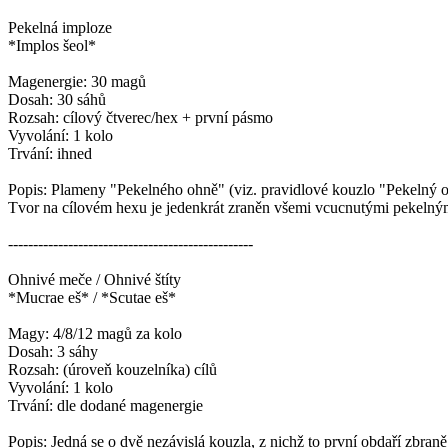
Pekelná imploze
*Implos šeol*
Magenergie: 30 magů
Dosah: 30 sáhů
Rozsah: cílový čtverec/hex + první pásmo
Vyvolání: 1 kolo
Trvání: ihned
Popis: Plameny "Pekelného ohně" (viz. pravidlové kouzlo "Pekelný o
Tvor na cílovém hexu je jedenkrát zraněn všemi vcucnutými pekelným
-------------------------------------------------
Ohnivé meče / Ohnivé štíty
*Mucrae eš* / *Scutae eš*
Magy: 4/8/12 magů za kolo
Dosah: 3 sáhy
Rozsah: (úroveň kouzelníka) cílů
Vyvolání: 1 kolo
Trvání: dle dodané magenergie
Popis: Jedná se o dvě nezávislá kouzla, z nichž to první obdaří zb