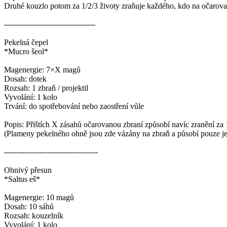
Druhé kouzlo potom za 1/2/3 životy zraňuje každého, kdo na očarova
------------------------------------
Pekelná čepel
*Mucro šeol*
Magenergie: 7×X magů
Dosah: dotek
Rozsah: 1 zbraň / projektil
Vyvolání: 1 kolo
Trvání: do spotřebování nebo zaostření vůle
Popis: Přištích X zásahů očarovanou zbraní způsobí navíc zranění z
(Plameny pekelného ohně jsou zde vázány na zbraň a působí pouze je
-------------------------------------
Ohnivý přesun
*Saltus eš*
Magenergie: 10 magů
Dosah: 10 sáhů
Rozsah: kouzelník
Vyvolání: 1 kolo