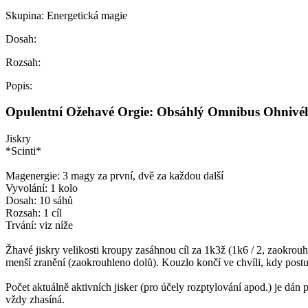
Skupina:
Energetická magie
Dosah:
Rozsah:
Popis:
Opulentní Ožehavé Orgie: Obsáhlý Omnibus Ohnivé
Jiskry
*Scinti*
Magenergie: 3 magy za první, dvě za každou další
Vyvolání: 1 kolo
Dosah: 10 sáhů
Rozsah: 1 cíl
Trvání: viz níže
Žhavé jiskry velikosti kroupy zasáhnou cíl za 1k3ž (1k6 / 2, zaokrou
menší zranění (zaokrouhleno dolů). Kouzlo končí ve chvíli, kdy post
Počet aktuálně aktivních jisker (pro účely rozptylování apod.) je dán 
vždy zhasíná.