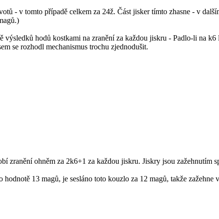
ivotů - v tomto případě celkem za 24ž. Část jisker tímto zhasne - v dalš
 magů.)
ýsledků hodů kostkami na zranění za každou jiskru - Padlo-li na k6 lich
a jsem se rozhodl mechanismus trochu zjednodušit.
sobí zranění ohněm za 2k6+1 za každou jiskru. Jiskry jsou zažehnutím 
r o hodnotě 13 magů, je sesláno toto kouzlo za 12 magů, takže zažehne vš