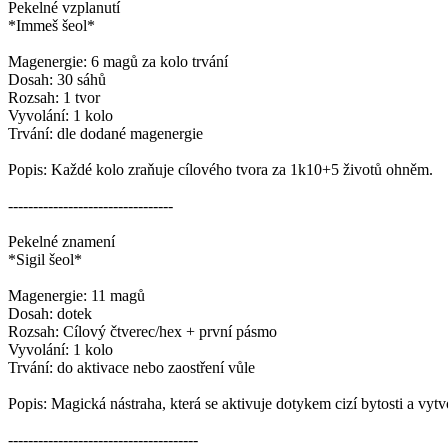
Pekelné vzplanutí
*Immeš šeol*
Magenergie: 6 magů za kolo trvání
Dosah: 30 sáhů
Rozsah: 1 tvor
Vyvolání: 1 kolo
Trvání: dle dodané magenergie
Popis: Každé kolo zraňuje cílového tvora za 1k10+5 životů ohněm.
---------------------------------
Pekelné znamení
*Sigil šeol*
Magenergie: 11 magů
Dosah: dotek
Rozsah: Cílový čtverec/hex + první pásmo
Vyvolání: 1 kolo
Trvání: do aktivace nebo zaostření vůle
Popis: Magická nástraha, která se aktivuje dotykem cizí bytosti a vy
--------------------------------------