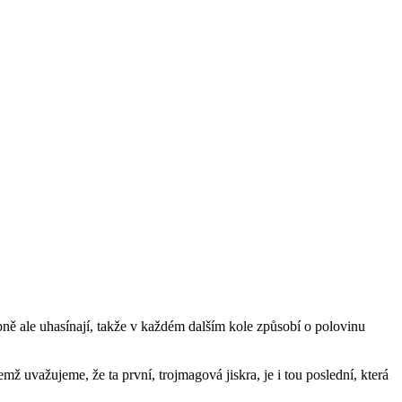
pně ale uhasínají, takže v každém dalším kole způsobí o polovinu
mž uvažujeme, že ta první, trojmagová jiskra, je i tou poslední, která