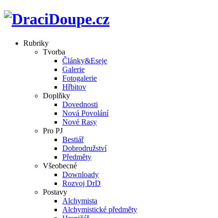
Rubriky
Tvorba
Články&Eseje
Galerie
Fotogalerie
Hřbitov
Doplňky
Dovednosti
Nová Povolání
Nové Rasy
Pro PJ
Bestiář
Dobrodružství
Předměty
Všeobecné
Downloady
Rozvoj DrD
Postavy
Alchymista
Alchymistické předměty