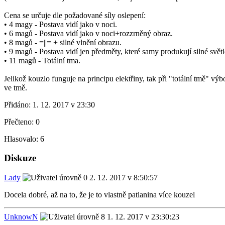
Cena se určuje dle požadované síly oslepení:
• 4 magy - Postava vidí jako v noci.
• 6 magů - Postava vidí jako v noci+rozzrněný obraz.
• 8 magů - =||= + silné vlnění obrazu.
• 9 magů - Postava vidí jen předměty, které samy produkují silné světl
• 11 magů - Totální tma.
Jelikož kouzlo funguje na principu elektřiny, tak při "totální tmě" v
ve tmě.
Přidáno:
1. 12. 2017 v 23:30
Přečteno:
0
Hlasovalo:
6
Diskuze
Lady
2. 12. 2017 v 8:50:57
Docela dobré, až na to, že je to vlastně patlanina více kouzel
UnknowN
1. 12. 2017 v 23:30:23