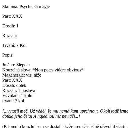
Skupina:
Psychická magie
Past:
XXX
Dosah:
1
Rozsah:
Trvání:
7 Kol
Popis:
Jméno: Slepota
Kouzelná slova: *Non potes videre obvious*
Magenergie: viz. níže
Past: XXX
Dosah: dotek
Rozsah: 1 postava
Vyvolání: 1 kolo
trvání: 7 kol
[...vytasil meč. Už věděl, že mu nemá kam uprchnout. Okolí totiž lemov
dotkla jeho čela! A najednou nic neviděl...]
(K tomuto kouzlu jsem se dostal tak, že jsem částečně převrátil vlastn