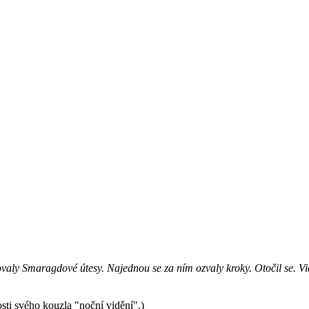
aly Smaragdové útesy. Najednou se za ním ozvaly kroky. Otočil se. Viděl
osti svého kouzla "noční vidění".)