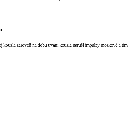
o.
ýboj kouzla zároveň na dobu trvání kouzla naruší impulzy mozkové a tím