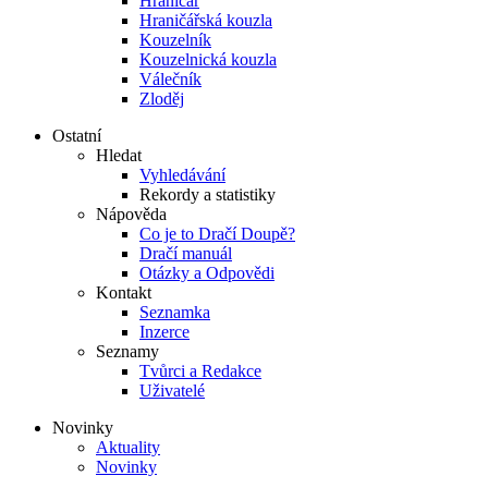
Hraničář
Hraničářská kouzla
Kouzelník
Kouzelnická kouzla
Válečník
Zloděj
Ostatní
Hledat
Vyhledávání
Rekordy a statistiky
Nápověda
Co je to Dračí Doupě?
Dračí manuál
Otázky a Odpovědi
Kontakt
Seznamka
Inzerce
Seznamy
Tvůrci a Redakce
Uživatelé
Novinky
Aktuality
Novinky