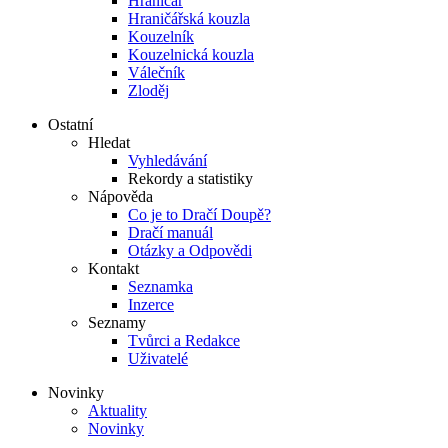
Hraničář
Hraničářská kouzla
Kouzelník
Kouzelnická kouzla
Válečník
Zloděj
Ostatní
Hledat
Vyhledávání
Rekordy a statistiky
Nápověda
Co je to Dračí Doupě?
Dračí manuál
Otázky a Odpovědi
Kontakt
Seznamka
Inzerce
Seznamy
Tvůrci a Redakce
Uživatelé
Novinky
Aktuality
Novinky