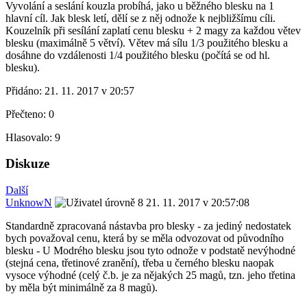
Vyvolání a seslání kouzla probíhá, jako u běžného blesku na 1
hlavní cíl. Jak blesk letí, dělí se z něj odnože k nejbližšímu cíli.
Kouzelník při sesílání zaplatí cenu blesku + 2 magy za každou větev
blesku (maximálně 5 větví). Větev má sílu 1/3 použitého blesku a
dosáhne do vzdálenosti 1/4 použitého blesku (počítá se od hl.
blesku).
Přidáno:
21. 11. 2017 v 20:57
Přečteno:
0
Hlasovalo:
9
Diskuze
Další
UnknowN
21. 11. 2017 v 20:57:08
Standardně zpracovaná nástavba pro blesky - za jediný nedostatek
bych považoval cenu, která by se měla odvozovat od původního
blesku - U Modrého blesku jsou tyto odnože v podstatě nevýhodné
(stejná cena, třetinové zranění), třeba u černého blesku naopak
vysoce výhodné (celý č.b. je za nějakých 25 magů, tzn. jeho třetina
by měla být minimálně za 8 magů).