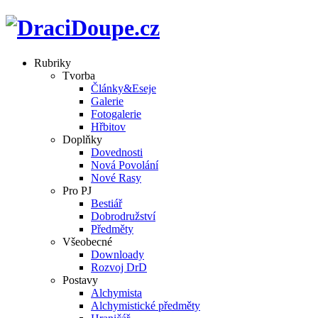
Rubriky
Tvorba
Články&Eseje
Galerie
Fotogalerie
Hřbitov
Doplňky
Dovednosti
Nová Povolání
Nové Rasy
Pro PJ
Bestiář
Dobrodružství
Předměty
Všeobecné
Downloady
Rozvoj DrD
Postavy
Alchymista
Alchymistické předměty