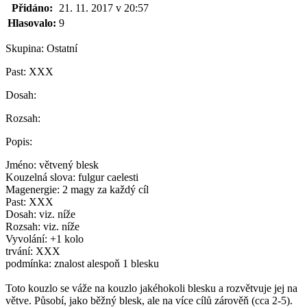
Přidáno:
21. 11. 2017 v 20:57
Hlasovalo:
9
Skupina:
Ostatní
Past:
XXX
Dosah:
Rozsah:
Popis:
Jméno: větvený blesk
Kouzelná slova: fulgur caelesti
Magenergie: 2 magy za každý cíl
Past: XXX
Dosah: viz. níže
Rozsah: viz. níže
Vyvolání: +1 kolo
trvání: XXX
podmínka: znalost alespoň 1 blesku
Toto kouzlo se váže na kouzlo jakéhokoli blesku a rozvětvuje jej na
větve. Působí, jako běžný blesk, ale na více cílů zárověň (cca 2-5).