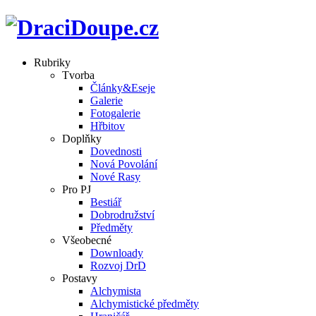
Rubriky
Tvorba
Články&Eseje
Galerie
Fotogalerie
Hřbitov
Doplňky
Dovednosti
Nová Povolání
Nové Rasy
Pro PJ
Bestiář
Dobrodružství
Předměty
Všeobecné
Downloady
Rozvoj DrD
Postavy
Alchymista
Alchymistické předměty