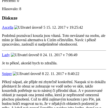
Přečteno:
0
Hlasovalo:
8
Diskuze
Ascella
15. 12. 2017 v 19:25:42
Podobná poznávací kouzla jsou vítaná. Toto nevázané na osobu, ale
místo je šikovná alternativa k Cizím očím/uším. Navíc i pěkně
zpracováno, zaslouží si nadprůměrné ohodnocení.
Lady
24. 11. 2017 v 7:06:49
Je to pěkné, akorád bych to zdražila.
Sniper
22. 11. 2017 v 8:40:22
Pěkný nápad, ale příjde mi zbytečně konkrétní. Naopak si to dokážu
představit že obraz se zobrazuje ve vodě nebo ve skle, takže
kouzelník potřebuje na to nástroj či přírodní úkaz. A v pozorované
oblasti je naopak ona jemná mlha, která je nepřirozeně omezená
plochou působení. Což to dělá zajímavým kouzlem i pro PJe, jak
budou hráči reagovat na to, že v nějakých oblastech podzemí je
mlha. A když pak porazí čaroděje a najdou jeho knihu, dozví se o