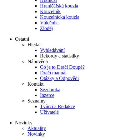
Hraničář
Hraničářská kouzla
Kouzelník
Kouzelnická kouzla
Válečník
Zloděj
Ostatní
Hledat
Vyhledávání
Rekordy a statistiky
Nápověda
Co je to Dračí Doupě?
Dračí manuál
Otázky a Odpovědi
Kontakt
Seznamka
Inzerce
Seznamy
Tvůrci a Redakce
Uživatelé
Novinky
Aktuality
Novinky