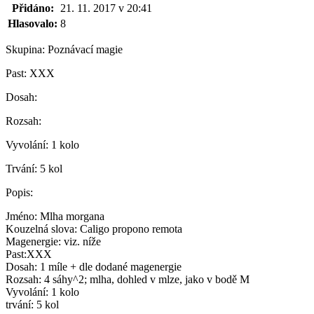
Přidáno:
21. 11. 2017 v 20:41
Hlasovalo:
8
Skupina:
Poznávací magie
Past:
XXX
Dosah:
Rozsah:
Vyvolání:
1 kolo
Trvání:
5 kol
Popis:
Jméno: Mlha morgana
Kouzelná slova: Caligo propono remota
Magenergie: viz. níže
Past:XXX
Dosah: 1 míle + dle dodané magenergie
Rozsah: 4 sáhy^2; mlha, dohled v mlze, jako v bodě M
Vyvolání: 1 kolo
trvání: 5 kol