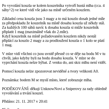
Po vyvolání kouzla se kolem kouzelníka vytvoří hustá mlha (cca. 4
sáhy^2) ve které vidí vše jako na místě určeném kouzlem.
Základní cena kouzla jsou 3 magy a to má kouzlo dosah jedné míle
za předpokladu že kouzelník na místě dosahu kouzla už někdy stál.
Za každých 100 sáhů navíc k dosahu kouzla si může kouzelník
připlatit 1 mag (maximálně však do 2.míle).
Když kouzelník na místě požadovaném kouzlem nikdy nestál
připlácí za kouzlo 2 magy a za prodloužení kouzla o 1 kolo se platí
1 mag.
V mlze vidí všichni co jsou uvnitř přesně co se děje na bodu M v tu
chvíli, jako kdyby byli na bodu dosahu kouzla. V mlze se do
vyprchání kouzla nelze hýbat. Z venku do, ani skrz mlhu není vidět.
Pomocí kouzla nelze zpozorovat neviděné a tvory velikosti A0.
Poznámka: bodem M se myslí místo, které zobrazuje mlha.
PODĚKOVÁNÍ: děkuji UnknowNovi a Sniperovy za rady ohledně
vyvolávání a trvání kouzel.
Přidáno:
21. 11. 2017 v 20:41