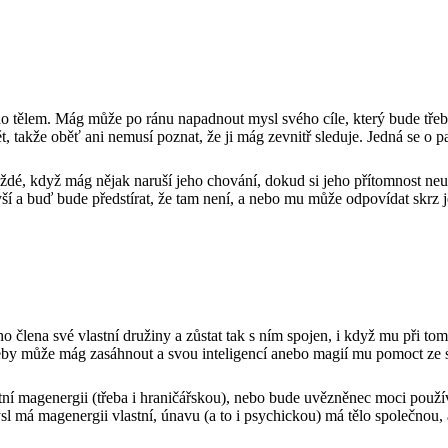
o tělem. Mág může po ránu napadnout mysl svého cíle, který bude třeb
, takže oběť ani nemusí poznat, že ji mág zevnitř sleduje. Jedná se o p
ždé, když mág nějak naruší jeho chování, dokud si jeho přítomnost neuvě
ší a buď bude předstírat, že tam není, a nebo mu může odpovídat skrz 
 člena své vlastní družiny a zůstat tak s ním spojen, i když mu při to
by může mág zasáhnout a svou inteligencí anebo magií mu pomoct ze sit
tní magenergii (třeba i hraničářskou), nebo bude uvězněnec moci použ
l má magenergii vlastní, únavu (a to i psychickou) má tělo společnou,