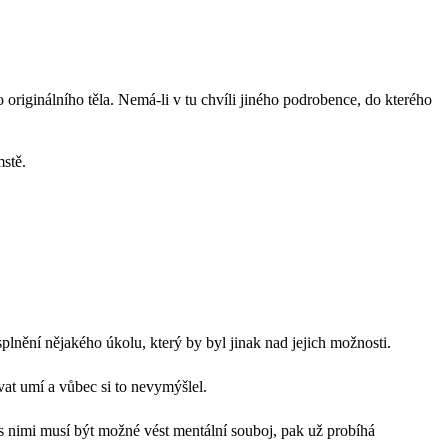
 originálního těla. Nemá-li v tu chvíli jiného podrobence, do kterého
stě.
splnění nějakého úkolu, který by byl jinak nad jejich možnosti.
at umí a vůbec si to nevymýšlel.
 nimi musí být možné vést mentální souboj, pak už probíhá