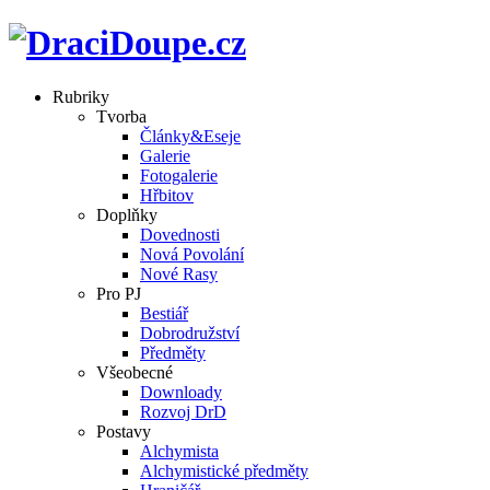
Rubriky
Tvorba
Články&Eseje
Galerie
Fotogalerie
Hřbitov
Doplňky
Dovednosti
Nová Povolání
Nové Rasy
Pro PJ
Bestiář
Dobrodružství
Předměty
Všeobecné
Downloady
Rozvoj DrD
Postavy
Alchymista
Alchymistické předměty