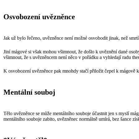
Osvobození uvězněnce
Jak už bylo řečeno, uvězněnce není možné osvobodit jinak, než smr
Jiní mágové si však mohou všimnout, že došlo k uvěznění dané osoby (
všimnout, že s uvězněncem není něco v pořádku a vyhledají radu th
K osvobození uvězněnce pak mnohdy stačí přiložit čepel k mágově kr
Mentální souboj
Tělo uvězněnce se může mentálního souboje účastnit jen s myslí mága
mentálního souboje zabito, uvězněnec normálně umírá, bez šance získ