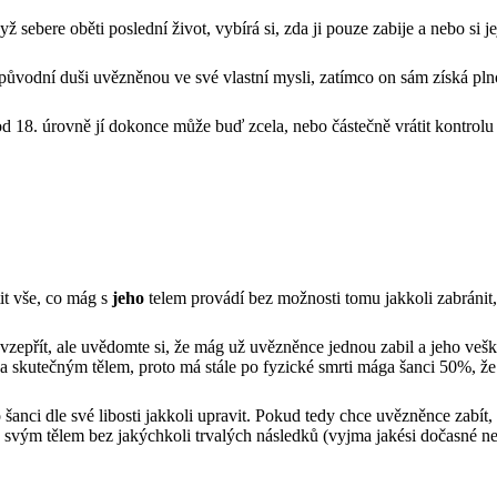
bere oběti poslední život, vybírá si, zda ji pouze zabije a nebo si její
t původní duši uvězněnou ve své vlastní mysli, zatímco on sám získá pl
 18. úrovně jí dokonce může buď zcela, nebo částečně vrátit kontrolu na
it vše, co mág s
jeho
telem provádí bez možnosti tomu jakkoli zabránit,
zepřít, ale uvědomte si, že mág už uvězněnce jednou zabil a jeho veš
 a skutečným tělem, proto má stále po fyzické smrti mága šanci 50%, že
šanci dle své libosti jakkoli upravit. Pokud tedy chce uvězněnce zabít
 svým tělem bez jakýchkoli trvalých následků (vyjma jakési dočasné neo