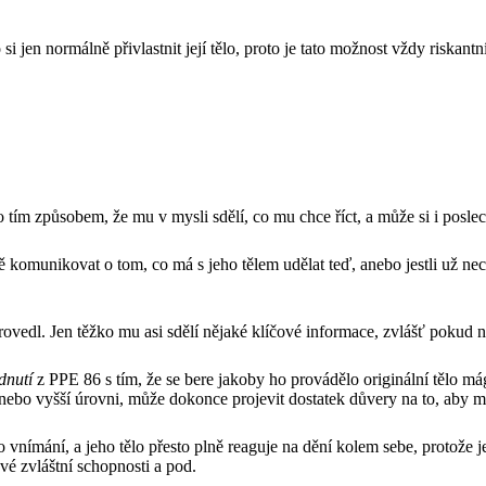
jen normálně přivlastnit její tělo, proto je tato možnost vždy riskant
ím způsobem, že mu v mysli sdělí, co mu chce říct, a může si i pos
 komunikovat o tom, co má s jeho tělem udělat teď, anebo jestli už n
edl. Jen těžko mu asi sdělí nějaké klíčové informace, zvlášť pokud nev
dnutí
z PPE 86 s tím, že se bere jakoby ho provádělo originální tělo má
 nebo vyšší úrovni, může dokonce projevit dostatek důvery na to, aby mu
 vnímání, a jeho tělo přesto plně reaguje na dění kolem sebe, protože
vé zvláštní schopnosti a pod.