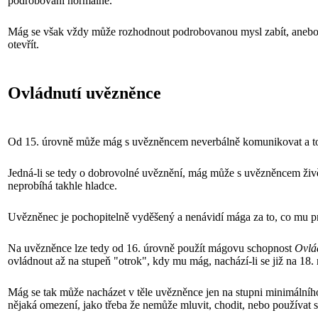
podrobování normálně.
Mág se však vždy může rozhodnout podrobovanou mysl zabít, anebo si 
otevřít.
Ovládnutí uvězněnce
Od 15. úrovně může mág s uvězněncem neverbálně komunikovat a to t
Jedná-li se tedy o dobrovolné uvěznění, mág může s uvězněncem živě
neprobíhá takhle hladce.
Uvězněnec je pochopitelně vyděšený a nenávidí mága za to, co mu prov
Na uvězněnce lze tedy od 16. úrovně použít mágovu schopnost
Ovlá
ovládnout až na stupeň "otrok", kdy mu mág, nachází-li se již na 18.
Mág se tak může nacházet v těle uvězněnce jen na stupni minimálního
nějaká omezení, jako třeba že nemůže mluvit, chodit, nebo používat s