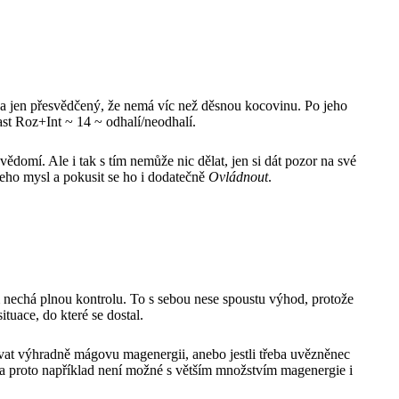
a jen přesvědčený, že nemá víc než děsnou kocovinu. Po jeho
ast Roz+Int ~ 14 ~ odhalí/neodhalí.
domí. Ale i tak s tím nemůže nic dělat, jen si dát pozor na své
jeho mysl a pokusit se ho i dodatečně
Ovládnout
.
m nechá plnou kontrolu. To s sebou nese spoustu výhod, protože
uace, do které se dostal.
ívat výhradně mágovu magenergii, anebo jestli třeba uvězněnec
 a proto například není možné s větším množstvím magenergie i