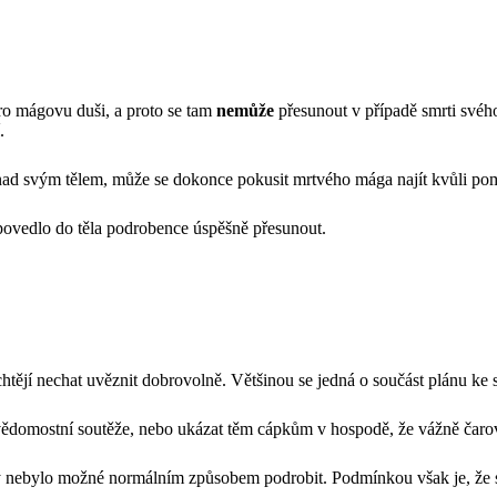
ro mágovu duši, a proto se tam
nemůže
přesunout v případě smrti svého
.
 nad svým tělem, může se dokonce pokusit mrtvého mága najít kvůli pom
povedlo do těla podrobence úspěšně přesunout.
 chtějí nechat uvěznit dobrovolně. Většinou se jedná o součást plánu ke 
vědomostní soutěže, nebo ukázat těm cápkům v hospodě, že vážně čarov
y nebylo možné normálním způsobem podrobit. Podmínkou však je, že s