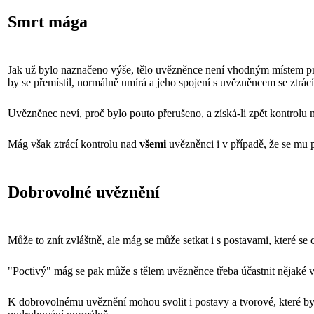
Smrt mága
Jak už bylo naznačeno výše, tělo uvězněnce není vhodným místem p
by se přemístil, normálně umírá a jeho spojení s uvězněncem se ztrácí
Uvězněnec neví, proč bylo pouto přerušeno, a získá-li zpět kontrolu
Mág však ztrácí kontrolu nad
všemi
uvězněnci i v případě, že se mu 
Dobrovolné uvěznění
Může to znít zvláštně, ale mág se může setkat i s postavami, které se
"Poctivý" mág se pak může s tělem uvězněnce třeba účastnit nějaké 
K dobrovolnému uvěznění mohou svolit i postavy a tvorové, které b