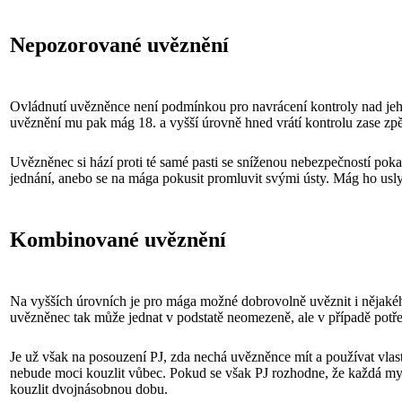
Nepozorované uvěznění
Ovládnutí uvězněnce není podmínkou pro navrácení kontroly nad jeh
uvěznění mu pak mág 18. a vyšší úrovně hned vrátí kontrolu zase zpět
Uvězněnec si hází proti té samé pasti se sníženou nebezpečností poka
jednání, anebo se na mága pokusit promluvit svými ústy. Mág ho usly
Kombinované uvěznění
Na vyšších úrovních je pro mága možné dobrovolně uvěznit i nějakého
uvězněnec tak může jednat v podstatě neomezeně, ale v případě potře
Je už však na posouzení PJ, zda nechá uvězněnce mít a používat vlas
nebude moci kouzlit vůbec. Pokud se však PJ rozhodne, že každá mys
kouzlit dvojnásobnou dobu.