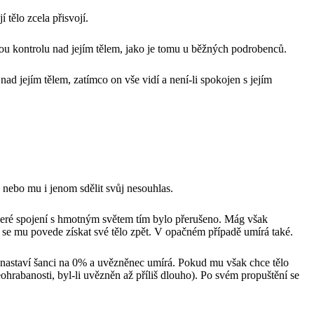
 tělo zcela přisvojí.
nou kontrolu nad jejím tělem, jako je tomu u běžných podrobenců.
d jejím tělem, zatímco on vše vidí a není-li spokojen s jejím
 nebo mu i jenom sdělit svůj nesouhlas.
keré spojení s hmotným světem tím bylo přerušeno. Mág však
 se mu povede získat své tělo zpět. V opačném případě umírá také.
, nastaví šanci na 0% a uvězněnec umírá. Pokud mu však chce tělo
hrabanosti, byl-li uvězněn až příliš dlouho). Po svém propuštění se