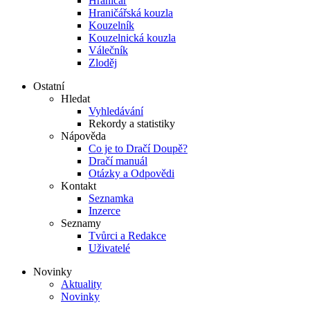
Hraničář
Hraničářská kouzla
Kouzelník
Kouzelnická kouzla
Válečník
Zloděj
Ostatní
Hledat
Vyhledávání
Rekordy a statistiky
Nápověda
Co je to Dračí Doupě?
Dračí manuál
Otázky a Odpovědi
Kontakt
Seznamka
Inzerce
Seznamy
Tvůrci a Redakce
Uživatelé
Novinky
Aktuality
Novinky