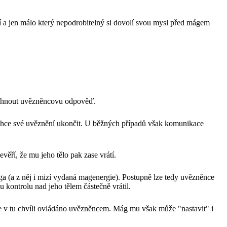
ní a jen málo který nepodrobitelný si dovolí svou mysl před mágem
lechnout uvězněncovu odpověď.
echce své uvěznění ukončit. U běžných případů však komunikace
ěří, že mu jeho tělo pak zase vrátí.
ga (a z něj i mizí vydaná magenergie). Postupně lze tedy uvězněnce
 kontrolu nad jeho tělem částečně vrátil.
 je v tu chvíli ovládáno uvězněncem. Mág mu však může "nastavit" i