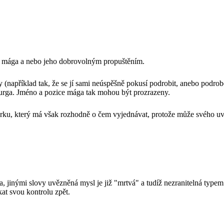
tí mága a nebo jeho dobrovolným propuštěním.
například tak, že se jí sami neúspěšně pokusí podrobit, anebo podrobov
eurga. Jméno a pozice mága tak mohou být prozrazeny.
ku, který má však rozhodně o čem vyjednávat, protože může svého uvěz
, jinými slovy uvězněná mysl je již "mrtvá" a tudíž nezranitelná typem
at svou kontrolu zpět.