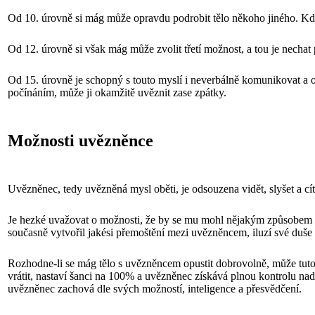
Od 10. úrovně si mág může opravdu podrobit tělo někoho jiného. Když se
Od 12. úrovně si však mág může zvolit třetí možnost, a tou je necha
Od 15. úrovně je schopný s touto myslí i neverbálně komunikovat a od
počínáním, může ji okamžitě uvěznit zase zpátky.
Možnosti uvězněnce
Uvězněnec, tedy uvězněná mysl oběti, je odsouzena vidět, slyšet a cít
Je hezké uvažovat o možnosti, že by se mu mohl nějakým způsobem v
současně vytvořil jakési přemoštění mezi uvězněncem, iluzí své duše
Rozhodne-li se mág tělo s uvězněncem opustit dobrovolně, může tuto 
vrátit, nastaví šanci na 100% a uvězněnec získává plnou kontrolu nad
uvězněnec zachová dle svých možností, inteligence a přesvědčení.