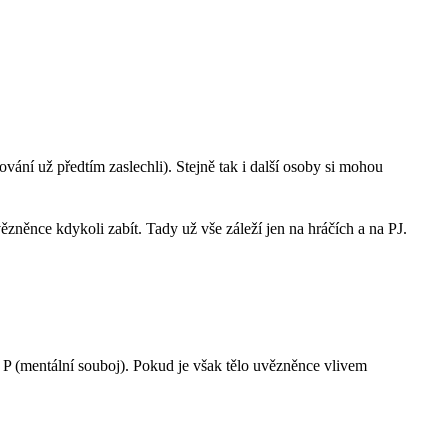
ání už předtím zaslechli). Stejně tak i další osoby si mohou
něnce kdykoli zabít. Tady už vše záleží jen na hráčích a na PJ.
 P (mentální souboj). Pokud je však tělo uvězněnce vlivem