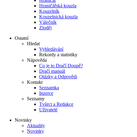
Hraničář
Hraničářská kouzla
Kouzelník
Kouzelnická kouzla
Válečník
Zloděj
Ostatní
Hledat
Vyhledávání
Rekordy a statistiky
Nápověda
Co je to Dračí Doupě?
Dračí manuál
Otázky a Odpovědi
Kontakt
Seznamka
Inzerce
Seznamy
Tvůrci a Redakce
Uživatelé
Novinky
Aktuality
Novinky