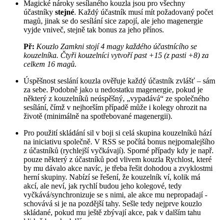
Magické nároky sesílaného kouzla jsou pro všechny
účastníky
stejné
. Každý účastník musí mít požadovaný počet
magů, jinak se do sesílání sice zapojí, ale jeho magenergie
vyjde vniveč, stejně tak bonus za jeho přínos.
Př:
Kouzlo Zamkni stojí 4 magy každého účastnícího se
kouzelníka. Čtyři kouzelníci vytvoří past +15 (z pasti +8) za
celkem 16 magů.
Úspěšnost seslání kouzla ověřuje každý účastník zvlášť – sám
za sebe. Podobně jako u nedostatku magenergie, pokud je
některý z kouzelníků neúspěšný, „vypadává“ ze společného
sesílání, čímž v nejhorším případě může i kolegy ohrozit na
životě (minimálně na spotřebované magenergii).
Pro použití skládání sil v boji si celá skupina kouzelníků hází
na iniciativu společně. V RSS se počítá bonus nejpomalejšího
z účastníků (rychlejší vyčkávají). Sporné případy kdy je např.
pouze některý z účastníků pod vlivem kouzla Rychlost, které
by mu dávalo akce navíc, je třeba řešit dohodou a zvyklostmi
herní skupiny. Nabízí se řešení, že kouzelník ví, kolik má
akcí, ale neví, jak rychlí budou jeho kolegové, tedy
vyčkává/synchronizuje se s nimi, ale akce mu nepropadají -
schovává si je na pozdější tahy. Sešle tedy nejprve kouzlo
skládané, pokud mu ještě zbývají akce, pak v dalším tahu