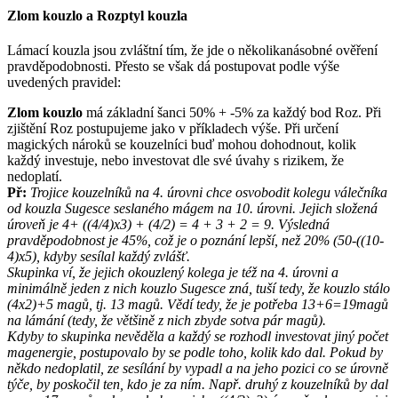
Zlom kouzlo a Rozptyl kouzla
Lámací kouzla jsou zvláštní tím, že jde o několikanásobné ověření
pravděpodobnosti. Přesto se však dá postupovat podle výše
uvedených pravidel:
Zlom kouzlo
má základní šanci 50% + -5% za každý bod Roz. Při
zjištění Roz postupujeme jako v příkladech výše. Při určení
magických nároků se kouzelníci buď mohou dohodnout, kolik
každý investuje, nebo investovat dle své úvahy s rizikem, že
nedoplatí.
Př:
Trojice kouzelníků na 4. úrovni chce osvobodit kolegu válečníka
od kouzla Sugesce seslaného mágem na 10. úrovni. Jejich složená
úroveň je 4+ ((4/4)x3) + (4/2) = 4 + 3 + 2 = 9. Výsledná
pravděpodobnost je 45%, což je o poznání lepší, než 20% (50-((10-
4)x5), kdyby sesílal každý zvlášť.
Skupinka ví, že jejich okouzlený kolega je též na 4. úrovni a
minimálně jeden z nich kouzlo Sugesce zná, tuší tedy, že kouzlo stálo
(4x2)+5 magů, tj. 13 magů. Vědí tedy, že je potřeba 13+6=19magů
na lámání (tedy, že většině z nich zbyde sotva pár magů).
Kdyby to skupinka nevěděla a každý se rozhodl investovat jiný počet
magenergie, postupovalo by se podle toho, kolik kdo dal. Pokud by
někdo nedoplatil, ze sesílání by vypadl a na jeho pozici co se úrovně
týče, by poskočil ten, kdo je za ním. Např. druhý z kouzelníků by dal