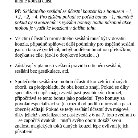
klidně kouzla další.
Př:
Skládaného sesílání se účastní kouzelníci s bonusem +1,
+2, +2, +4. Pro zjištění pořadí se počítá bonus +1, nicméně
pokud by si kouzelníci s vyššími bonusy hodili násobné akce,
mohou je využít ke kouzlení v dalším tahu.
Všichni účastníci hromadného sesílání musí být v dosahu
kouzla, případně splňovat další podmínky pro úspěšné seslání,
jsou-li takové (vidět cíl, nebýt odděleni hmotnou překážkou,
dotýkat se cíle, jde-li o dotykové kouzlo…)
Zůstávají v platnosti veškerá pravidla o tichém sesílání,
sesílání bez gestikulace, atd.
Společného sesílání se mohou účastnit kouzelníci různých
oborů, za předpokladu, že oba kouzlo znají. Pokud se díky
specializaci např. mága zvedá past psychických kouzel,
připočítává se tento bonus jako poslední. Tyto bonusy za
povolání/specializaci se (na rozdíl od podílu u úrovní a pastí
obecně)
sčítají
. Pokud se tedy sesílání účastní dva mágové,
díky jejichž specializaci se past zvedá z 6 na 7, toto zvednutí o
1 se započítá dvakrát – mistři svého oboru dokáží svou
znalostí magických toků daných kouzel lépe ovlivnit jejich
působení.