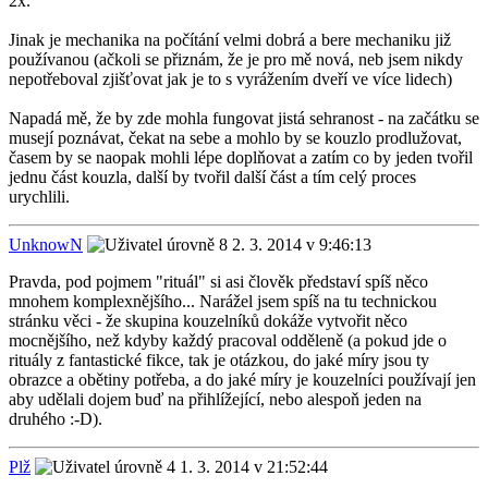
2x.
Jinak je mechanika na počítání velmi dobrá a bere mechaniku již
používanou (ačkoli se přiznám, že je pro mě nová, neb jsem nikdy
nepotřeboval zjišťovat jak je to s vyrážením dveří ve více lidech)
Napadá mě, že by zde mohla fungovat jistá sehranost - na začátku se
musejí poznávat, čekat na sebe a mohlo by se kouzlo prodlužovat,
časem by se naopak mohli lépe doplňovat a zatím co by jeden tvořil
jednu část kouzla, další by tvořil další část a tím celý proces
urychlili.
UnknowN
2. 3. 2014 v 9:46:13
Pravda, pod pojmem "rituál" si asi člověk představí spíš něco
mnohem komplexnějšího... Narážel jsem spíš na tu technickou
stránku věci - že skupina kouzelníků dokáže vytvořit něco
mocnějšího, než kdyby každý pracoval odděleně (a pokud jde o
rituály z fantastické fikce, tak je otázkou, do jaké míry jsou ty
obrazce a obětiny potřeba, a do jaké míry je kouzelníci používají jen
aby udělali dojem buď na přihlížející, nebo alespoň jeden na
druhého :-D).
Plž
1. 3. 2014 v 21:52:44