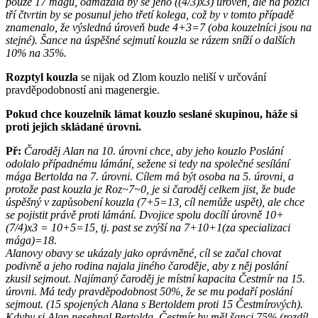
pouze 17 magů, odmazala by se jeho ((4/3)x3) úroveň, ale na pozici
tří čtvrtin by se posunul jeho třetí kolega, což by v tomto případě
znamenalo, že výsledná úroveň bude 4+3=7 (oba kouzelníci jsou na
stejné). Šance na úspěšné sejmutí kouzla se rázem sníží o dalších
10% na 35%.
Rozptyl kouzla
se nijak od Zlom kouzlo neliší v určování
pravděpodobností ani magenergie.
Pokud chce kouzelník lámat kouzlo seslané skupinou, háže si
proti jejich skládané úrovni.
Př:
Čaroděj Alan na 10. úrovni chce, aby jeho kouzlo Poslání
odolalo případnému lámání, sežene si tedy na společné sesílání
mága Bertolda na 7. úrovni. Cílem má být osoba na 5. úrovni, a
protože past kouzla je Roz~7~0, je si čaroděj celkem jist, že bude
úspěšný v zapůsobení kouzla (7+5=13, cíl nemůže uspět), ale chce
se pojistit právě proti lámání. Dvojice spolu docílí úrovně 10+
(7/4)x3 = 10+5=15, tj. past se zvýší na 7+10+1(za specializaci
mága)=18.
Alanovy obavy se ukázaly jako oprávněné, cíl se začal chovat
podivně a jeho rodina najala jiného čaroděje, aby z něj poslání
zkusil sejmout. Najímaný čaroděj je místní kapacita Čestmír na 15.
úrovni. Má tedy pravděpodobnost 50%, že se mu podaří poslání
sejmout. (15 spojených Alana s Bertoldem proti 15 Čestmírových).
Kdyby si Alan nesehnal Bertolda, Čestmír by měl šanci 75% (rozdíl