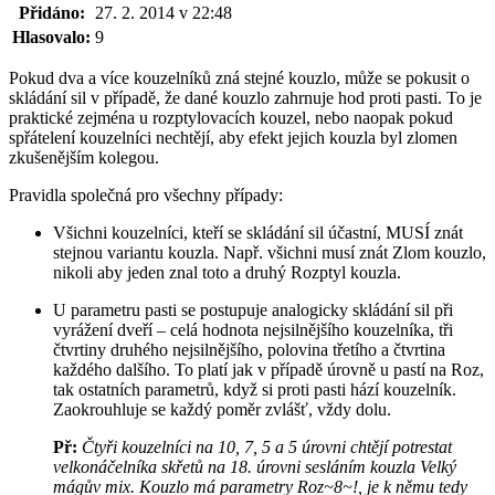
Přidáno:
27. 2. 2014 v 22:48
Hlasovalo:
9
Pokud dva a více kouzelníků zná stejné kouzlo, může se pokusit o
skládání sil v případě, že dané kouzlo zahrnuje hod proti pasti. To je
praktické zejména u rozptylovacích kouzel, nebo naopak pokud
spřátelení kouzelníci nechtějí, aby efekt jejich kouzla byl zlomen
zkušenějším kolegou.
Pravidla společná pro všechny případy:
Všichni kouzelníci, kteří se skládání sil účastní, MUSÍ znát
stejnou variantu kouzla. Např. všichni musí znát Zlom kouzlo,
nikoli aby jeden znal toto a druhý Rozptyl kouzla.
U parametru pasti se postupuje analogicky skládání sil při
vyrážení dveří – celá hodnota nejsilnějšího kouzelníka, tři
čtvrtiny druhého nejsilnějšího, polovina třetího a čtvrtina
každého dalšího. To platí jak v případě úrovně u pastí na Roz,
tak ostatních parametrů, když si proti pasti hází kouzelník.
Zaokrouhluje se každý poměr zvlášť, vždy dolu.
Př:
Čtyři kouzelníci na 10, 7, 5 a 5 úrovni chtějí potrestat
velkonáčelníka skřetů na 18. úrovni sesláním kouzla Velký
mágův mix. Kouzlo má parametry Roz~8~!, je k němu tedy