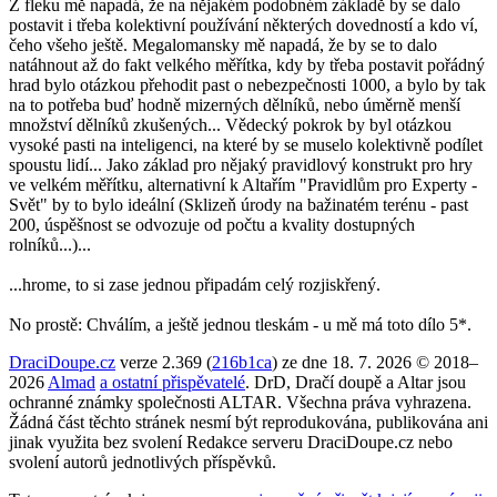
Z fleku mě napadá, že na nějakém podobném základě by se dalo
postavit i třeba kolektivní používání některých dovedností a kdo ví,
čeho všeho ještě. Megalomansky mě napadá, že by se to dalo
natáhnout až do fakt velkého měřítka, kdy by třeba postavit pořádný
hrad bylo otázkou přehodit past o nebezpečnosti 1000, a bylo by tak
na to potřeba buď hodně mizerných dělníků, nebo úměrně menší
množství dělníků zkušených... Vědecký pokrok by byl otázkou
vysoké pasti na inteligenci, na které by se muselo kolektivně podílet
spoustu lidí... Jako základ pro nějaký pravidlový konstrukt pro hry
ve velkém měřítku, alternativní k Altařím "Pravidlům pro Experty -
Svět" by to bylo ideální (Sklizeň úrody na bažinatém terénu - past
200, úspěšnost se odvozuje od počtu a kvality dostupných
rolníků...)...
...hrome, to si zase jednou připadám celý rozjiskřený.
No prostě: Chválím, a ještě jednou tleskám - u mě má toto dílo 5*.
DraciDoupe.cz
verze 2.369 (
216b1ca
) ze dne 18. 7. 2026 © 2018–
2026
Almad
a ostatní přispěvatelé
. DrD, Dračí doupě a Altar jsou
ochranné známky společnosti ALTAR. Všechna práva vyhrazena.
Žádná část těchto stránek nesmí být reprodukována, publikována ani
jinak využita bez svolení Redakce serveru DraciDoupe.cz nebo
svolení autorů jednotlivých příspěvků.