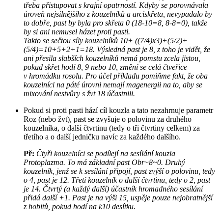
třeba přistupovat s krajní opatrností. Kdyby se porovnávala
úroveň nejsilnějšího z kouzelníků a arciskřeta, nevypadalo by
to dobře, past by byla pro skřeta 0 (18-10=8, 8-8=0), takže
by si ani nemusel házet proti pasti.
Takto se sečtou síly kouzelníků 10+ ((7/4)x3)+(5/2)+
(5/4)=10+5+2+1=18. Výsledná past je 8, z toho je vidět, že
ani přesila slabších kouzelníků nemá pomstu zcela jistou,
pokud skřet hodí 8, 9 nebo 10, změní se celá čtveřice
v hromádku rosolu. Pro účel příkladu pomiňme fakt, že oba
kouzelníci na páté úrovni nemají magenergii na to, aby se
mixování nestvůry s žvt 18 účastnili.
Pokud si proti pasti hází cíl kouzla a tato nezahrnuje parametr
Roz (nebo žvt), past se zvyšuje o polovinu za druhého
kouzelníka, o další čtvrtinu (tedy o tři čtvrtiny celkem) za
třetího a o další jedničku navíc za každého dalšího.
Př:
Čtyři kouzelníci se podílejí na sesílání kouzla
Protoplazma. To má základní past Obr~8~0. Druhý
kouzelník, jenž se k sesílání připojí, past zvýší o polovinu, tedy
o 4, past je 12. Třetí kouzelník o další čtvrtinu, tedy o 2, past
je 14. Čtvrtý (a každý další) účastník hromadného sesílání
přidá další +1. Past je na výši 15, uspěje pouze nejobratnější
z hobitů, pokud hodí na k10 desítku.