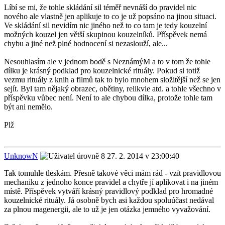
Líbí se mi, že tohle skládání sil téměř nevnáší do pravidel nic
nového ale vlastně jen aplikuje to co je už popsáno na jinou situaci.
Ve skládání sil nevidím nic jiného než to co tam je tedy kouzelní
možných kouzel jen větší skupinou kouzelníků. Příspěvek nemá
chybu a jiné než plné hodnocení si nezaslouží, ale...
Nesouhlasím ale v jednom bodě s NeznámýM a to v tom že tohle
dílku je krásný podklad pro kouzelnické rituály. Pokud si totiž
vezmu rituály z knih a filmů tak to bylo mnohem složitější než se jen
sejít. Byl tam nějaký obrazec, obětiny, relikvie atd. a tohle všechno v
příspěvku vůbec není. Není to ale chybou dílka, protože tohle tam
být ani nemělo.
Plž
UnknowN
27. 2. 2014 v 23:00:40
Tak tomuhle tleskám. Přesně takové věci mám rád - vzít pravidlovou
mechaniku z jednoho konce pravidel a chytře jí aplikovat i na jiném
místě. Příspěvek vytváří krásný pravidlový podklad pro hromadné
kouzelnické rituály. Já osobně bych asi každou spoluúčast nedával
za plnou magenergii, ale to už je jen otázka jemného vyvažování.