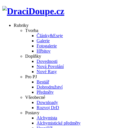
Rubriky
Tvorba
Články&Eseje
Galerie
Fotogalerie
Hřbitov
Doplňky
Dovednosti
Nová Povolání
Nové Rasy
Pro PJ
Bestiář
Dobrodružství
Předměty
Všeobecné
Downloady
Rozvoj DrD
Postavy
Alchymista
Alchymistické předměty