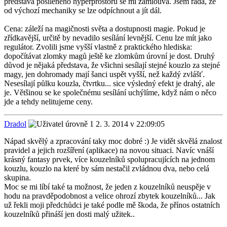
představa posíleného hyperprostoru se mi zamlouvá. Jsem ráda, že
od výchozí mechaniky se lze odpíchnout a jít dál.
Cena: záleží na magičnosti světa a dostupnosti magie. Pokud je
zřídkavější, určitě by nevadilo sesílání levnější. Cenu lze mít jako
regulátor. Zvolili jsme vyšší vlastně z praktického hlediska:
dopočítávat zlomky magů ještě ke zlomkům úrovní je dost. Druhý
důvod je nějaká představa, že všichni sesílají stejné kouzlo za stejné
magy, jen dohromady mají šanci uspět vyšší, než každý zvlášť.
Nesesílají půlku kouzla, čtvrtku... sice výsledný efekt je drahý, ale
je. Většinou se ke společnému sesílání uchýlíme, když nám o něco
jde a tehdy nelitujeme ceny.
Dradol
2. 3. 2014 v 22:09:05
Nápad skvělý a zpracování taky moc dobré :) Je vidět skvělá znalost
pravidel a jejich rozšíření (aplikace) na novou situaci. Navíc vnáší
krásný fantasy prvek, více kouzelníků spolupracujících na jednom
kouzlu, kouzlo na které by sám nestačil zvládnou dva, nebo celá
skupina.
Moc se mi líbí také ta možnost, že jeden z kouzelníků neuspěje v
hodu na pravděpodobnost a velice ohrozí zbytek kouzelníků... Jak
už řekli moji předchůdci je také podle mě škoda, že přínos ostatních
kouzelníků přináší jen dosti malý užitek..