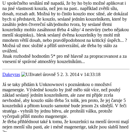
U společného sesílání mě napadá, že by ho bylo možné aplikovat i
na jiné vlastnosti kouzla, než jen na past.. například zvětši sílu,
dosah, rozsah adt. Možná by to činilo kouzlo moc silné, ale dokázal
bych si představit, že kouzlo, seslané jedním kouzelníkem, které by
zasáhlo jeden čtvereční sáh/jednoho tvora, by seslané třemi
kouzelníky mohlo zasáhnout třeba 4 sáhy/ 4 nestvůry (nebo nějakou
menší skupinku).. blesk seslaný dvěma kouzelníky by mohl mít
mnohem větší dosah, nebo pravděpodobnost na kritický úspěch... ?
Možná už moc složité a příliš univerzální, ale třeba by stálo za
uvážení.
Jinak rozhodně hodnotím 5* pro mě hlavně za propracovanost a za
vnesení té správné atmosféry kouzelníkům...
Dakeyras
2. 3. 2014 v 14:33:18
Já se taky přidám k Unknownovi s poznámkou o množství
magenergie. Výsledné kouzlo by jistě mělo stát více, než pouhý
základ seslaný jedním kouzelníkem, ale zase mi přijde zcela
nevhodné, aby kouzlo stálo třeba 5x tolik, jen proto, že jej čaruje 5
kouzelníků a přitom kouzlo samotné bude jenom 2x silnější. V řeči
stratéga - vyhráli by jednu bitvu, ale prohráli válku, protože
vyčerpali příliš mnoho magenergie.
Je třeba přihlédnout také k tomu, že kouzelníci na menší úrovni mají
nejen menší sílu pasti, ale i méně magenerige, takže jsou slabší hned