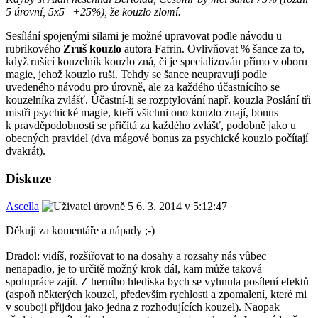
5 úrovní, 5x5=+25%), že kouzlo zlomí.
Sesílání spojenými silami je možné upravovat podle návodu u
rubrikového
Zruš kouzlo
autora Fafrin. Ovlivňovat % šance za to,
když rušící kouzelník kouzlo zná, či je specializován přímo v oboru
magie, jehož kouzlo ruší. Tehdy se šance neupravují podle
uvedeného návodu pro úrovně, ale za každého účastnícího se
kouzelníka zvlášť. Účastní-li se rozptylování např. kouzla Poslání tři
mistři psychické magie, kteří všichni ono kouzlo znají, bonus
k pravděpodobnosti se přičítá za každého zvlášť, podobně jako u
obecných pravidel (dva mágové bonus za psychické kouzlo počítají
dvakrát).
Diskuze
Ascella
6. 3. 2014 v 5:12:47
Děkuji za komentáře a nápady ;-)
Dradol: vidíš, rozšiřovat to na dosahy a rozsahy nás vůbec
nenapadlo, je to určitě možný krok dál, kam může taková
spolupráce zajít. Z herního hlediska bych se vyhnula posílení efektů
(aspoň některých kouzel, především rychlosti a zpomalení, které mi
v souboji přijdou jako jedna z rozhodujících kouzel). Naopak