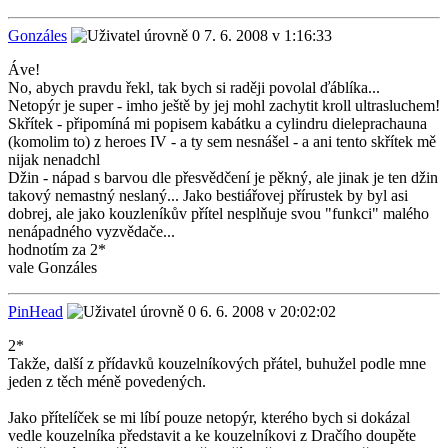
Gonzáles
7. 6. 2008 v 1:16:33
Áve!
No, abych pravdu řekl, tak bych si raději povolal ďáblíka...
Netopýr je super - imho ještě by jej mohl zachytit kroll ultrasluchem!
Skřítek - připomíná mi popisem kabátku a cylindru dieleprachauna
(komolim to) z heroes IV - a ty sem nesnášel - a ani tento skřítek mě
nijak nenadchl
Džin - nápad s barvou dle přesvědčení je pěkný, ale jinak je ten džin
takový nemastný neslaný... Jako bestiářovej přírustek by byl asi
dobrej, ale jako kouzleníkův přítel nesplňuje svou "funkci" malého
nenápadného vyzvědače...
hodnotím za 2*
vale Gonzáles
PinHead
6. 6. 2008 v 20:02:02
2*
Takže, další z přídavků kouzelníkových přátel, buhužel podle mne
jeden z těch méně povedených.
Jako přítelíček se mi líbí pouze netopýr, kterého bych si dokázal
vedle kouzelníka představit a ke kouzelníkovi z Dračího doupěte