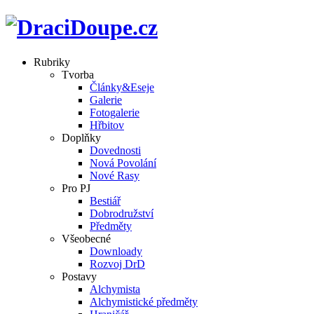
Rubriky
Tvorba
Články&Eseje
Galerie
Fotogalerie
Hřbitov
Doplňky
Dovednosti
Nová Povolání
Nové Rasy
Pro PJ
Bestiář
Dobrodružství
Předměty
Všeobecné
Downloady
Rozvoj DrD
Postavy
Alchymista
Alchymistické předměty