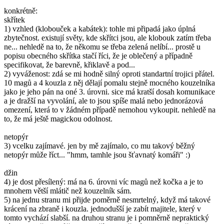
konkrétně:
skřítek
1) vzhled (klobouček a kabátek): tohle mi připadá jako úplná
zbytečnost. existují světy, kde skřítci jsou, ale klobouk zatím třeba
ne... nehledě na to, že někomu se třeba zelená nelíbí... prostě u
popisu obecného skřítka stačí říci, že je oblečený a případně
specifikovat, že barevně, křiklavě a pod...
2) vyváženost: zdá se mi hodně silný oproti standartní trojici přátel.
10 magů a 4 kouzla z něj dělají pomalu stejně mocného kouzelníka
jako je jeho pán na oné 3. úrovni. sice má kratší dosah komunikace
a je dražší na vyvolání, ale to jsou spíše malá nebo jednorázová
omezení, která to v žádném případě nemohou vykoupit. nehledě na
to, že má ještě magickou odolnost.
netopýr
3) vcelku zajímavé. jen by mě zajímalo, co mu takový běžný
netopýr může říct... "hmm, tamhle jsou šťavnatý komáři" :)
džin
4) je dost přesílený: má na 6. úrovni víc magů než kočka a je to
mnohem větší mlátič než kouzelník sám.
5) na jednu stranu mi přijde poměrně nesmrtelný, když má takové
krácení na zbraně i kouzla. jednodušší je zabít majitele, který v
tomto vychází slabší. na druhou stranu je i pomněrně nepraktický