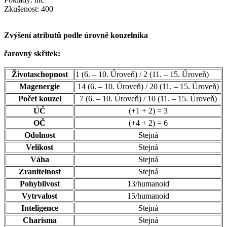
Zkušenost: 400
Zvýšení atributů podle úrovně kouzelníka
čarovný skřítek:
Životaschopnost
1 (6. – 10. Úroveň) / 2 (11. – 15. Úroveň)
Magenergie
14 (6. – 10. Úroveň) / 20 (11. – 15. Úroveň)
Počet kouzel
7 (6. – 10. Úroveň) / 10 (11. – 15. Úroveň)
ÚČ
(+1 + 2) = 3
OČ
(+4 + 2) = 6
Odolnost
Stejná
Velikost
Stejná
Váha
Stejná
Zranitelnost
Stejná
Pohyblivost
13/humanoid
Vytrvalost
15/humanoid
Inteligence
Stejná
Charisma
Stejná