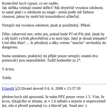
Konkrétně bych vypsal, co mi vadilo.
Jak skřítka vnímají ostatní skřítci? Má zbytečně vysokou odolnost,
to samé platí i o odolnosti na magii - nemá podle mě žádnou
vlasnost, jakou by mohl být kouzelníkovi užitečný.
Netopýr má vysokou odolnost, jinak je použitelný. Pěkné.
Džin: zabarvení nee, nebo jen, pokud bude PJ od PJe jiné, jinak by
z něj hráči vyčetli přesvědčení a to není fajn. Jaký je dosah telepatie?
Umí džin létat? ... Je přesílený a díky svému "strachu" nevhodný do
dungeonu.
Suma sumárum, praktický mi příjde pouze netopýr, ostatní dva
pomocníci jsou nepoužitelní. Tudíž hodnotím za 2*.
S úctou,
Tobša
Erlandil
6. 6. 2008 v 15:37:39
předem bych rád upozornil, že mám PPZ pouze verze 1.5. Vím, že
lecos, týkajícího se tématu, se v 1.6 měnilo a nejsem si stoprocentně
jist, zda si přesně pamatuji co, a hlavně jak. Snad ano :)