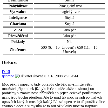
Zranitelnost
Stejná
Pohyblivost
12/magický tvor
Vytrvalost
magický tvor
Inteligence
Stejná
Charisma
Stejná
ZSM
Jako pán
Přesvědčení
Jako pán
Poklady
Nic
500 (6. – 10. Úroveň) / 650 (11. – 15.
Zkušenost
Úroveň)
Diskuze
Další
tjcombo
7. 6. 2008 v 9:54:44
Moc pěkný nápad to tady opravdu chybělo myslím že větší
množství připomínek již bylo řečeno níže takže to shrnu jsou
problémy v zranitelnosti přítelíčků a v jejich celkové použitelnosti
navíc jsou trochu přesílení. Ale to snad tak moc nevadí po malých
úpravách kterých musí být každý P.J. schopen se to dá použít velice
snadno a docela si myslím že to hru oživí díky moc za inspiraci.