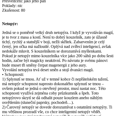
Přesvědčení: jako jeho pán
Poklady: nic
Zkušenost: 80
Netopýr:
Jedná se o poměrně velký druh netopýra. I když je vyvoláván magií,
je to tvor z masa a kostí. Není to dobrý kouzelník, zato je úžasně
tichý, rychlý a statnější v boji, nežli skřítek. Zabarvením je celý
černý, jen očka má nažloutlé. Oplývá nad zvířecí inteligencí, avšak
nedokáže mluvit. S kouzelníkem se dorozumívá myšlenkami.
Pokud je netopýr mimo kouzelníka více jako 200 sáhů po dobu šesti
hodin, začne být magicky neaktivní. Po návratu je svému pánovi
bude muset tři směny čerpat magenergii z jeho aury.
Vyvolání netopýra trvá deset směn a stojí dvanáct magů.
• Schopnosti:
1) Splynutí se tmou. Ať už v temné kobce či nepřátelském tažení,
má netopýr schopnost naprosto dokonalého splynutí se tmou –
ovšem pokud se jedná o otevřený prostor, musí nastat noc. Této
schopnosti využívá zejména coby průzkumník a špeh. Toto
netopýrovo skrytí se dá odhalit pouze kouzlem anebo náhlým
osvětlením (sluneční paprsky, pochodeň…).
2) Čarovný netopýr se dovede dorozumívat s ostatními netopýry. Ti
mu většinou prozradí vše, co chce inteligentní netopýr vědět.