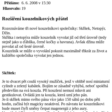
Přidáno:
6. 6. 2008 v 15:30
Hlasovalo:
19
Rozšíření kouzelníkových přátel
Rozeznáváme tři nové kouzelníkovi společníky: Skřítek, Netopýr,
Džin.
Skřítka i netopýra může kouzelník vyvolat již od třetí úrovně (tedy
stejně jako u ďáblíka, černé kočky a havrana). Avšak džina může
povolat až od šesté úrovně.
Kouzelník se může o vyvolání pokusit maximálně třikrát za život a
každého společníka vyvolat jen jednou.
Skřítek:
Je to dvacet pět coulů vysoký mužíček, jenž v oblibě nosí miniaturní
cylindr a zelený kabátek. Bojům se zásadně vyhýbá, neboť spoléhá
především na svá kouzla. Při kouzlení nemusí mluvit ani
gestikulovat. Ovládá jen ta kouzla, která umí jeho pán.
Je-li skřítek mimo svého pána více jako 150 sáhů po dobu pěti
hodin, začíná být magicky neaktivní. Po návratu ke kouzelníkovi
bude muset čtyři směny čerpat magenergii z jeho aury.