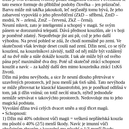
tato esence formuje do přibližné podoby člověka – jen průzračné.
Barvu může mít takřka jakoukoli, leč nejčastěji tomu bývá, že jeho
zabarvení vypovídá o jeho přesvědčení (ZkD – stříbrná, ZmD –
modrá, N – zelená, ZmZ – červená, ZkZ – černá).
Neumí mluvit, zato je inteligentní a schopný v magii. Se svým
pánem se dorozumívá telepatií. Dává přednost kouzlům, ale i v boji
je poměrně zdatný. Nepotřebuje jíst ani pít, což je jeho další
výhodou. Na první pohled se zdá, že chodí normálně po zemi. Ve
skutečnosti však levituje deset coulů nad zemí. Džin není, co se týče
kouzlení, na kouzelníkovi závislý, tudíž od něj může být vzdálený
až na dvě míle a stále dokáže kouzlit. I tak ale může být od svého
pána pryč maximálně dva dny. Poté už skutečně ztrácí schopnost
kouzlit a navíc – za každý další den mimo kouzelníka ztrácí 1xK6
životů.
Džin má jednu nevýhodu, a sice že nesmí dlouho přetrvávat v
uzavřených prostorech, jež jsou menší jak 6x6 sáhů. Tato nevýhoda
se může přirovnat ke klasické klaustrofobii, jen je poněkud odlišná v
tom, jak ji džin vnímá; on totiž necítí strach, nýbrž jednoduše
nemůže setrvávat v takovýchto prostorech. Nedovoluje mu to jeho
magická podstata.
Vyvolání džina trvá celých dvacet směn a stojí třicet magů.
• Schopnosti:
1) Džin má 40% odolnost vůči magii = veškerá nepřátelská kouzla
mu působí o 40% (2/5) menší škody. Navíc je imunní vůči
obyčejným zbraním a kouzelné mu působí o 1/3 menší škody.