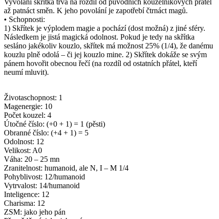
Vyvolání skřítka trvá na rozdíl od původních kouzelníkových přátel
až patnáct směn. K jeho povolání je zapotřebí čtrnáct magů.
• Schopnosti:
1) Skřítek je výplodem magie a pochází (dost možná) z jiné sféry.
Následkem je jistá magická odolnost. Pokud je tedy na skřítka
sesláno jakékoliv kouzlo, skřítek má možnost 25% (1/4), že danému
kouzlu plně odolá – či jej kouzlo mine. 2) Skřítek dokáže se svým
pánem hovořit obecnou řečí (na rozdíl od ostatních přátel, kteří
neumí mluvit).
Životaschopnost: 1
Magenergie: 10
Počet kouzel: 4
Útočné číslo: (+0 + 1) = 1 (pěsti)
Obranné číslo: (+4 + 1) = 5
Odolnost: 12
Velikost: A0
Váha: 20 – 25 mn
Zranitelnost: humanoid, ale N, I – M 1/4
Pohyblivost: 12/humanoid
Vytrvalost: 14/humanoid
Inteligence: 12
Charisma: 12
ZSM: jako jeho pán