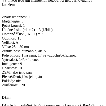
Výjimkou jsou jiní inteligentní netopýři či netopýři ovládnutí
kouzlem.
Životaschopnost: 2
Magenergie: 3
Počet kouzel: 1
Útočné číslo: (+1 + 2) = 3 (křídla)
Obranné číslo: (+6 + 1) = 7
Odolnost: 15
Velikost: A
Váha: 25 – 30 mn
Zranitelnost: humanoid, ale N
Pohyblivost: 1 na zemi, 17 ve vzduchu/okřídlenec
Vytrvalost: 14/okřídlenec
Inteligence: 9
Charisma: 10
ZSM: jako jeho pán
Přesvědčení: jako jeho pán
Poklady: nic
Zkušenost: 120
Džin:
Džin je tvor zvláštní, tvořený pouze magickou esencí. Povětšinou se