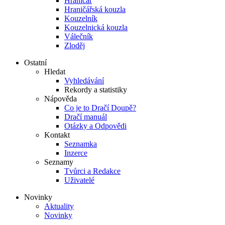
Hraničář
Hraničářská kouzla
Kouzelník
Kouzelnická kouzla
Válečník
Zloděj
Ostatní
Hledat
Vyhledávání
Rekordy a statistiky
Nápověda
Co je to Dračí Doupě?
Dračí manuál
Otázky a Odpovědi
Kontakt
Seznamka
Inzerce
Seznamy
Tvůrci a Redakce
Uživatelé
Novinky
Aktuality
Novinky