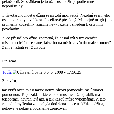
pěkně sedí. Se skřítkem je to už horší a džin je podle mně
nepoužitelný.
1) životaschopnost u džina se mi zdá moc velká. Nezdají se mi jeho
ostatní atributy a velikost. Je celkově přesílený. Má stejně magů jako
průměrný kouzelník. Značně nevyvážené vzhledem k ostatním
povoláním.
2) co přesně pro džina znamená, že nesmí být v uzavřených
místnostech? Co se stane, když ho na měsíc zavřu do malé komory?
Zemře? Ztratí se? Zdivočí?
PinHead
Tobša
6. 6. 2008 v 17:56:25
Zdravím,
tak viděl bych to asi takto: kouzelníkovi pomocníci mají funkci
pomocnou. To je základ, kterého se musíme držet (ďáblík má
teleportaci, havran létá atd. a tak každý může vypomáhat). A tato
základní myšlenka zde nebyla dodržena a sice u skřítka a džina,
netopýr je pěkně a použitelně zpracován.