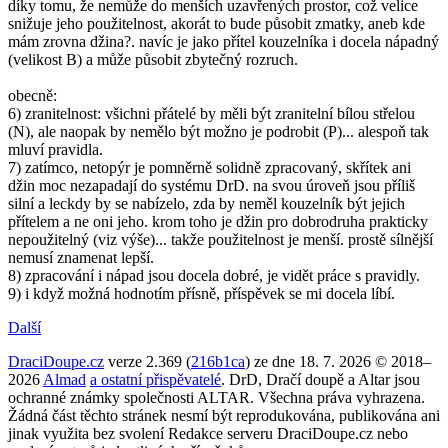
díky tomu, že nemůže do menších uzavřených prostor, což velice
snižuje jeho použitelnost, akorát to bude působit zmatky, aneb kde
mám zrovna džina?. navíc je jako přítel kouzelníka i docela nápadný
(velikost B) a může působit zbytečný rozruch.
obecně:
6) zranitelnost: všichni přátelé by měli být zranitelní bílou střelou
(N), ale naopak by nemělo být možno je podrobit (P)... alespoň tak
mluví pravidla.
7) zatímco, netopýr je pomněrně solidně zpracovaný, skřítek ani
džin moc nezapadají do systému DrD. na svou úroveň jsou příliš
silní a leckdy by se nabízelo, zda by neměl kouzelník být jejich
přítelem a ne oni jeho. krom toho je džin pro dobrodruha prakticky
nepoužitelný (viz výše)... takže použitelnost je menší. prostě sílnější
nemusí znamenat lepší.
8) zpracování i nápad jsou docela dobré, je vidět práce s pravidly.
9) i když možná hodnotím přísně, příspěvek se mi docela líbí.
Další
DraciDoupe.cz
verze 2.369 (
216b1ca
) ze dne 18. 7. 2026 © 2018–
2026
Almad
a ostatní přispěvatelé
. DrD, Dračí doupě a Altar jsou
ochranné známky společnosti ALTAR. Všechna práva vyhrazena.
Žádná část těchto stránek nesmí být reprodukována, publikována ani
jinak využita bez svolení Redakce serveru DraciDoupe.cz nebo