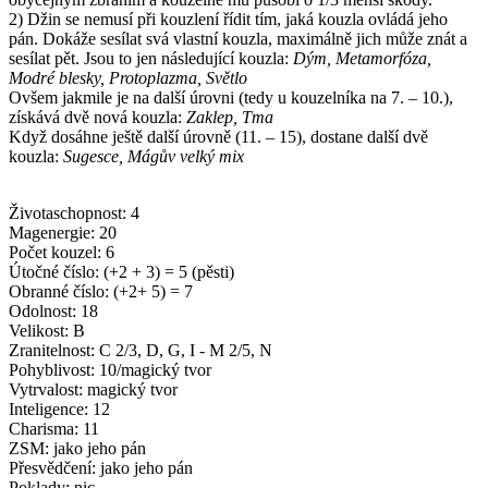
2) Džin se nemusí při kouzlení řídit tím, jaká kouzla ovládá jeho
pán. Dokáže sesílat svá vlastní kouzla, maximálně jich může znát a
sesílat pět. Jsou to jen následující kouzla:
Dým, Metamorfóza,
Modré blesky, Protoplazma, Světlo
Ovšem jakmile je na další úrovni (tedy u kouzelníka na 7. – 10.),
získává dvě nová kouzla:
Zaklep, Tma
Když dosáhne ještě další úrovně (11. – 15), dostane další dvě
kouzla:
Sugesce, Mágův velký mix
Životaschopnost: 4
Magenergie: 20
Počet kouzel: 6
Útočné číslo: (+2 + 3) = 5 (pěsti)
Obranné číslo: (+2+ 5) = 7
Odolnost: 18
Velikost: B
Zranitelnost: C 2/3, D, G, I - M 2/5, N
Pohyblivost: 10/magický tvor
Vytrvalost: magický tvor
Inteligence: 12
Charisma: 11
ZSM: jako jeho pán
Přesvědčení: jako jeho pán
Poklady: nic