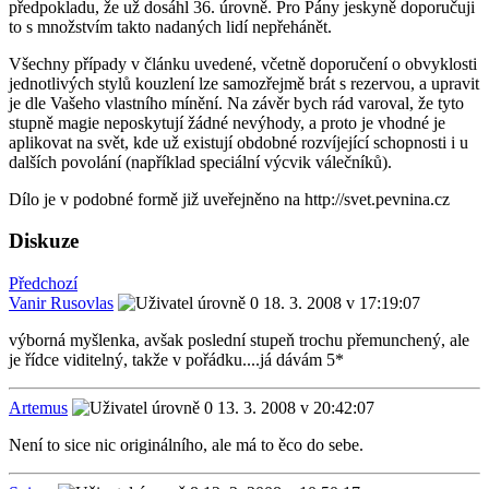
předpokladu, že už dosáhl 36. úrovně. Pro Pány jeskyně doporučuji
to s množstvím takto nadaných lidí nepřehánět.
Všechny případy v článku uvedené, včetně doporučení o obvyklosti
jednotlivých stylů kouzlení lze samozřejmě brát s rezervou, a upravit
je dle Vašeho vlastního mínění. Na závěr bych rád varoval, že tyto
stupně magie neposkytují žádné nevýhody, a proto je vhodné je
aplikovat na svět, kde už existují obdobné rozvíjející schopnosti i u
dalších povolání (například speciální výcvik válečníků).
Dílo je v podobné formě již uveřejněno na http://svet.pevnina.cz
Diskuze
Předchozí
Vanir Rusovlas
18. 3. 2008 v 17:19:07
výborná myšlenka, avšak poslední stupeň trochu přemunchený, ale
je řídce viditelný, takže v pořádku....já dávám 5*
Artemus
13. 3. 2008 v 20:42:07
Není to sice nic originálního, ale má to ěco do sebe.