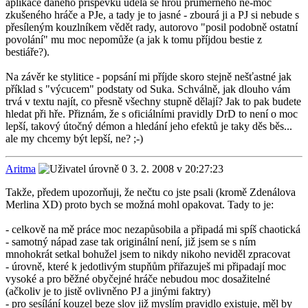
aplikace daného příspěvku udělá se hrou průměrného ne-moc
zkušeného hráče a PJe, a tady je to jasné - zbourá ji a PJ si nebude s
přesíleným kouzlníkem vědět rady, autorovo "posil podobně ostatní
povolání" mu moc nepomůže (a jak k tomu příjdou bestie z
bestiáře?).
Na závěr ke stylitice - popsání mi příjde skoro stejně nešťastné jak
příklad s "výcucem" podstaty od Suka. Schválně, jak dlouho vám
trvá v textu najít, co přesně všechny stupně dělají? Jak to pak budete
hledat při hře. Přiznám, že s oficiálními pravidly DrD to není o moc
lepší, takový útočný démon a hledání jeho efektů je taky děs běs...
ale my chcemy být lepší, ne? ;-)
Aritma
3. 2. 2008 v 20:27:23
Takže, předem upozorňuji, že nečtu co jste psali (kromě Zdenálova
Merlina XD) proto bych se možná mohl opakovat. Tady to je:
- celkově na mě práce moc nezapůsobila a připadá mi spíš chaotická
- samotný nápad zase tak originální není, již jsem se s ním
mnohokrát setkal bohužel jsem to nikdy nikoho neviděl zpracovat
- úrovně, které k jedotlivým stupňům přiřazuješ mi připadají moc
vysoké a pro běžné obyčejné hráče nebudou moc dosažitelné
(ačkoliv je to jistě ovlivněno PJ a jinými faktry)
- pro sesílání kouzel beze slov již myslím pravidlo existuje, měl by