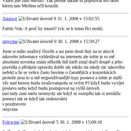
Viděli jste film Merlin? Tak přesně takhle to popisoval ten skřet
kterej tam Merlina učil kouzlit.
Agarwe
31. 1. 2008 v 15:02:55
Fafrin Vok: A proč by musel? (víc se k tomu říct nedá)
smycma
30. 1. 2008 v 15:59:27
Jsem si málo snaživý člověk a asi jsem dosti líný na to abych
takovéto informace vyhledával na internetu ale tohle je ro mě
absolutní novinka znám několik lidí kteří znají dračí doupě a jeho
pravidla a předpisi opravdu dobře ale nikdo mi nikdy nic takového
neřekl a že se velice často bavíme o čarodějích a kouzelnících
protože jsou to u mě nejpoužívanější typy postava a tohle je další
věc nad kterou budu uvažovatspolu se svým PJ když budu vyvíjet
postavu nebo když budu postupovat na vyšší úroveň.
(asi tady zase melu nesmysly ale když se rozepíšu tak si nemůžu
pomoct tak se když tak omlouvám)
s pozdravem
smycma
Folcwine
30. 1. 2008 v 15:09:18