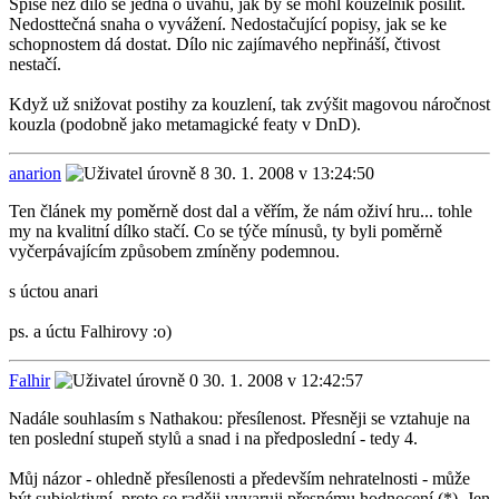
Spíše než dílo se jedná o úvahu, jak by se mohl kouzelník posílit.
Nedosttečná snaha o vyvážení. Nedostačující popisy, jak se ke
schopnostem dá dostat. Dílo nic zajímavého nepřináší, čtivost
nestačí.
Když už snižovat postihy za kouzlení, tak zvýšit magovou náročnost
kouzla (podobně jako metamagické featy v DnD).
anarion
30. 1. 2008 v 13:24:50
Ten článek my poměrně dost dal a věřím, že nám oživí hru... tohle
my na kvalitní dílko stačí. Co se týče mínusů, ty byli poměrně
vyčerpávajícím způsobem zmíněny podemnou.
s úctou anari
ps. a úctu Falhirovy :o)
Falhir
30. 1. 2008 v 12:42:57
Nadále souhlasím s Nathakou: přesílenost. Přesněji se vztahuje na
ten poslední stupeň stylů a snad i na předposlední - tedy 4.
Můj názor - ohledně přesílenosti a především nehratelnosti - může
být subjektivní, proto se raději vyvaruji přesnému hodnocení (*). Jen