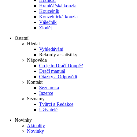
Hraničář
Hraničářská kouzla
Kouzelník
Kouzelnická kouzla
Válečník
Zloděj
Ostatní
Hledat
Vyhledávání
Rekordy a statistiky
Nápověda
Co je to Dračí Doupě?
Dračí manuál
Otázky a Odpovědi
Kontakt
Seznamka
Inzerce
Seznamy
Tvůrci a Redakce
Uživatelé
Novinky
Aktuality
Novinky