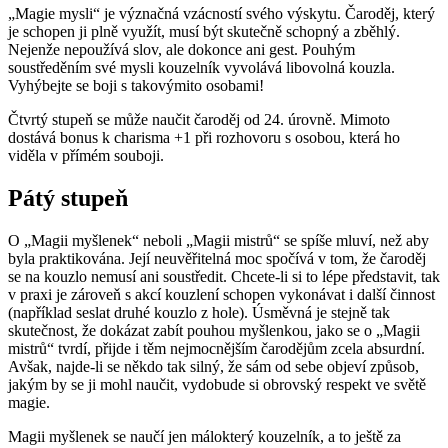
„Magie mysli“ je význačná vzácností svého výskytu. Čaroděj, který
je schopen ji plně využít, musí být skutečně schopný a zběhlý.
Nejenže nepoužívá slov, ale dokonce ani gest. Pouhým
soustředěním své mysli kouzelník vyvolává libovolná kouzla.
Vyhýbejte se boji s takovýmito osobami!
Čtvrtý stupeň se může naučit čaroděj od 24. úrovně. Mimoto
dostává bonus k charisma +1 při rozhovoru s osobou, která ho
viděla v přímém souboji.
Pátý stupeň
O „Magii myšlenek“ neboli „Magii mistrů“ se spíše mluví, než aby
byla praktikována. Její neuvěřitelná moc spočívá v tom, že čaroděj
se na kouzlo nemusí ani soustředit. Chcete-li si to lépe představit, tak
v praxi je zároveň s akcí kouzlení schopen vykonávat i další činnost
(například seslat druhé kouzlo z hole). Úsměvná je stejně tak
skutečnost, že dokázat zabít pouhou myšlenkou, jako se o „Magii
mistrů“ tvrdí, přijde i těm nejmocnějším čarodějům zcela absurdní.
Avšak, najde-li se někdo tak silný, že sám od sebe objeví způsob,
jakým by se ji mohl naučit, vydobude si obrovský respekt ve světě
magie.
Magii myšlenek se naučí jen málokterý kouzelník, a to ještě za