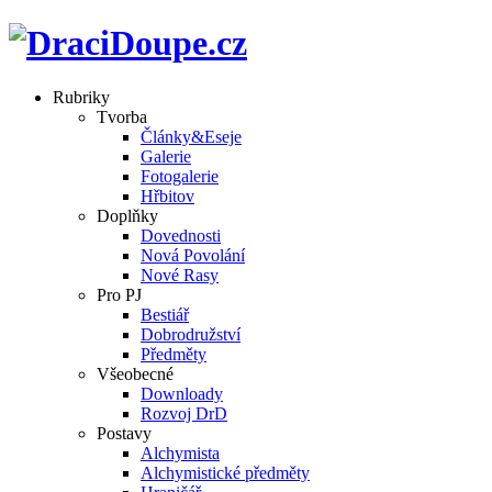
Rubriky
Tvorba
Články&Eseje
Galerie
Fotogalerie
Hřbitov
Doplňky
Dovednosti
Nová Povolání
Nové Rasy
Pro PJ
Bestiář
Dobrodružství
Předměty
Všeobecné
Downloady
Rozvoj DrD
Postavy
Alchymista
Alchymistické předměty