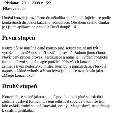
Přidáno:
29. 1. 2008 v 15:21
Hlasovalo:
24
Umění kouzlit je rozděleno do několika stupňů, odlišujících se podle
konkrétních dispozicí každého jednotlivce. Obsahem celého článku
je i jejich aplikace na pravidla Dračí doupě 1.6.
První stupeň
Kouzelník se musí na dané kouzlo plně soustředit, nesmí být
vyrušen, a rovněž nesmí při sesílání provádět žádnou jinou činnost.
Navíc celý proces provází gestikulace a nutné je i vyřčení magické
formule. První stupeň magie používá 90% všech kouzelníků,
zejména kvůli nedostatku mistrů, kteří by je naučili další. Neskýtá
naprosto žádné výhody a často bývá jednoduše označován jako
„Magie kouzelníků“.
Druhý stupeň
Kouzelník se stejně jako u stupně prvního musí plně soustředit i
zřetelně vyslovit formuli. Ovšem odlišnost spočívá v tom, že ten,
kdo ovládá druhý stupeň čarování, zvaný „Magie slov“, nepotřebuje
k sesílání gestikulaci.