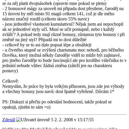
se za něj platit dvojnásobek (opravte mne pokud se pletu)
- 2 bonusové mágy za uroveň mi připada dost přesilene, čaroděj na
15 úrovni by měl místo 91 magů celkem 141, což je dle mého
názoru značný rozdíl (celkem skoro 55% navic)
- jsou jednotlivé vlastnosti kumulativní? Nějak jsem asi nepochopil
ak se jednotlivé styly učí. Musí se učit postupně, nebo i každý
zvlášť? A pokud tedy mají různé bonusy, zůstanou tyto bonusy i při
změně na jiný styl? Připadá mi to dost důležité
- celkově by se to asi dalo popsat lépe a obsáhleji
- u čtvrtého stupně se zvýšení charismatu moc nehodí, pro běžného
člověka, který možná někdy čaroděje viděl to může být zajímavé,
pro jiného čaroděje to bude fascinující ale pro krollího válečníka to v
jednání nebude vůbec žádná změna (záleží jen na charakteru
postavy)
Celkově:
Nemyslím, že práce by byla velkým přínosem, jsou zde jen výhody
a všechny bonusy jsou navíc dost špatně vyřešené. Dávám 1*
PS: Diskuzi si přečtu po odeslání hodnocení, takže pokud se
opakuji, zjistím to sám =o)
Zdenál
2. 2. 2008 v 15:17:55