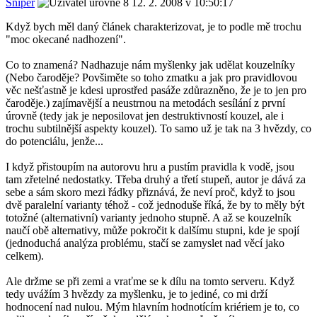
Sniper
12. 2. 2008 v 10:50:17
Když bych měl daný článek charakterizovat, je to podle mě trochu
"moc okecané nadhození".
Co to znamená? Nadhazuje nám myšlenky jak udělat kouzelníky
(Nebo čaroděje? Povšiměte so toho zmatku a jak pro pravidlovou
věc nešťastně je kdesi uprostřed pasáže zdůrazněno, že je to jen pro
čaroděje.) zajímavější a neustrnou na metodách sesílání z první
úrovně (tedy jak je neposilovat jen destruktivností kouzel, ale i
trochu subtilnější aspekty kouzel). To samo už je tak na 3 hvězdy, co
do potenciálu, jenže...
I když přistoupím na autorovu hru a pustím pravidla k vodě, jsou
tam zřetelné nedostatky. Třeba druhý a třetí stupeň, autor je dává za
sebe a sám skoro mezi řádky přiznává, že neví proč, když to jsou
dvě paralelní varianty téhož - což jednoduše říká, že by to měly být
totožné (alternativní) varianty jednoho stupně. A až se kouzelník
naučí obě alternativy, může pokročit k dalšímu stupni, kde je spojí
(jednoduchá analýza problému, stačí se zamyslet nad věcí jako
celkem).
Ale držme se při zemi a vraťme se k dílu na tomto serveru. Když
tedy uvážím 3 hvězdy za myšlenku, je to jediné, co mi drží
hodnocení nad nulou. Mým hlavním hodnotícím kriériem je to, co