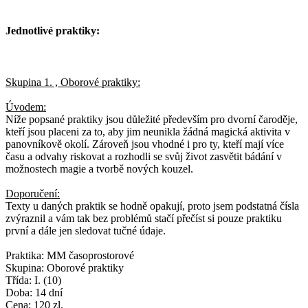
Jednotlivé praktiky:
Skupina 1. , Oborové praktiky:
Úvodem:
Níže popsané praktiky jsou důležité především pro dvorní čaroděje,
kteří jsou placeni za to, aby jim neunikla žádná magická aktivita v
panovníkově okolí. Zároveň jsou vhodné i pro ty, kteří mají více
času a odvahy riskovat a rozhodli se svůj život zasvětit bádání v
možnostech magie a tvorbě nových kouzel.
Doporučení:
Texty u daných praktik se hodně opakují, proto jsem podstatná čísla
zvýraznil a vám tak bez problémů stačí přečíst si pouze praktiku
první a dále jen sledovat tučné údaje.
Praktika: MM časoprostorové
Skupina: Oborové praktiky
Třída: I. (10)
Doba: 14 dní
Cena: 120 zl.