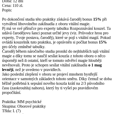
Doba: 12 dní
Cena: 110 zl.
Popis:
Po dokončení studia této praktiky získává čaroděj bonus
15%
při
vytváření libovolného zaklínadla z oboru vitální magie.
Pj má ve své příručce pro experty tabulku Rozpoznávání kouzel. Ta
udává čarodějovu šanci poznat určité jevy (viz. Průvodce hrou pro
experty, Tvoje postava, čaroděj), které se pojí s vitální magií. Pokud
ovládá kouzelník tuto praktiku, je oprávněn si počítat bonus
15%
pro účely zmíněné tabulky.
Čaroděj během náročného studia pronikl do nejhlubších tajů vitální
magie a díky tomu se naučil sesílat kouzla z tohoto oboru o něco
úsporněji než-li ostatní, kteří se tomuto odvětví magie hlouběji
nevěnovali. Proto je schopen sesílat vitální zaklínadla
o 1 mag
levněji
, než je uvedeno v pravidlech.
Jako poslední zlepšení v oboru se projeví mnohem bystřejší
orientace v samotných základech tohoto směru. Díky čemuž se doba
běžně potřebná k sepsání nového kouzla krátí na 2/3 původního
času (zaokrouhluj nahoru), který by ti vyšel po pravidlovém
propočítání.
Praktika: MM psychické
Skupina: Oborové praktiky
Třída: I. (7)