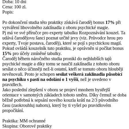
Doba: 10 dní
Cena: 100 zl.
Popis:
Po dokončení studia této praktiky získává čaroděj bonus
17%
při
vytváření libovolného zaklínadla z oboru psychické magie.
Pj má ve své příručce pro experty tabulku Rozpoznávání kouzel. Ta
udává čarodějovu šanci poznat určité jevy (viz. Průvodce hrou pro
experty, Tvoje postava, čaroděj), které se pojí s psychickou magií.
Pokud ovládá kouzelník tuto praktiku, je oprávněn si počítat bonus
15%
pro účely zmíněné tabulky.
Čaroděj během náročného studia pronikl do nejhlubších tajů
psychické magie a díky tomu se naučil zaklínadla z tohoto oboru
sesílat o něco účinněji než-li ostatní, kteří se tomuto oboru hlouběji
nevěnovali. Proto je schopen
sesílat veškerá zaklínadla působící
na psychiku s pastí na odolání o 1 vyšší
, než je uvedeno v
pravidlech.
Jako poslední zlepšení v oboru se projeví mnohem bystřejší
orientace v samotných základech tohoto směru. Díky čemuž se doba
běžně potřebná k sepsání nového kouzla krátí na 2/3 původního
času (zaokrouhluj nahoru), který by ti vyšel po pravidlovém
propočítání.
Praktika: MM ochranné
Skupina: Oborové praktiky