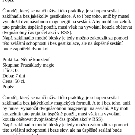
Čaroděj, který se naučí užívat této praktiky, je schopen sesílat
zaklínadla bez jakékoliv gestikulace. A to i bez toho, aniž by musel
vynaložit dvojnásobnou magenergii na seslání. Aby mohl kouzelník
tuto praktiku úspěšně použít, musí však na vyvolání kouzla obětovat
dvojnásobný čas (počet akcí v RSS).
Např. zaklínadlo modré blesky je tedy možno zakouzlit za pomoci
této zvláštní schopnosti i bez gestikulace, ale na úspěšné seslání
bude zapotřebí dvou kol.
Praktika: Němé kouzlení
Skupina: Prazáklady magie
Třída: 0.
Doba: 7 dní
Cena: 50 zl.
Popis:
Čaroděj, který se naučí užívat této praktiky, je schopen sesílat
zaklínadla bez jakýchkoliv magických formulí. A to i bez toho, aniž
by musel vynaložit dvojnásobnou magenergii na seslání. Aby mohl
kouzelník tuto praktiku úspěšně použít, musí však na vyvolání
kouzla obětovat dvojnásobný čas (počet akcí v RSS).
Např. zaklínadlo modré blesky je tedy možno zakouzlit za pomoci
této zvláštní schopnosti i beze slov, ale na úspěšné seslání bude