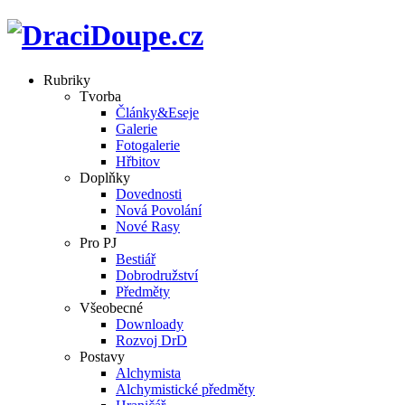
Rubriky
Tvorba
Články&Eseje
Galerie
Fotogalerie
Hřbitov
Doplňky
Dovednosti
Nová Povolání
Nové Rasy
Pro PJ
Bestiář
Dobrodružství
Předměty
Všeobecné
Downloady
Rozvoj DrD
Postavy
Alchymista
Alchymistické předměty