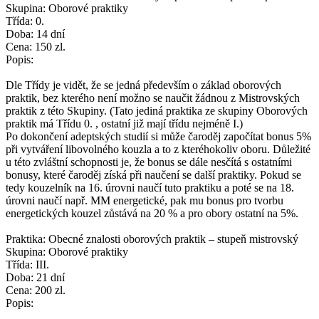
Skupina: Oborové praktiky
Třída: 0.
Doba: 14 dní
Cena: 150 zl.
Popis:
Dle Třídy je vidět, že se jedná především o základ oborových
praktik, bez kterého není možno se naučit žádnou z Mistrovských
praktik z této Skupiny. (Tato jediná praktika ze skupiny Oborových
praktik má Třídu 0. , ostatní již mají třídu nejméně I.)
Po dokončení adeptských studií si může čaroděj započítat bonus 5%
při vytváření libovolného kouzla a to z kteréhokoliv oboru. Důležité
u této zvláštní schopnosti je, že bonus se dále nesčítá s ostatními
bonusy, které čaroděj získá při naučení se další praktiky. Pokud se
tedy kouzelník na 16. úrovni naučí tuto praktiku a poté se na 18.
úrovni naučí např. MM energetické, pak mu bonus pro tvorbu
energetických kouzel zůstává na 20 % a pro obory ostatní na 5%.
Praktika: Obecné znalosti oborových praktik – stupeň mistrovský
Skupina: Oborové praktiky
Třída: III.
Doba: 21 dní
Cena: 200 zl.
Popis: