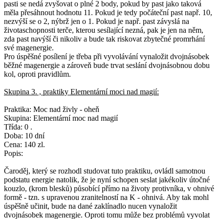
pasti se nedá zvyšovat o plné 2 body, pokud by past jako taková
měla přesáhnout hodnotu 11. Pokud je tedy počáteční past např. 10,
nezvýší se o 2, nýbrž jen o 1. Pokud je např. past závyslá na
životaschopnosti terče, kterou sesílající nezná, pak je jen na něm,
zda past navýší či nikoliv a bude tak riskovat zbytečné promrhání
své magenergie.
Pro úspěšné posílení je třeba při vyvolávání vynaložit dvojnásobek
běžné magenergie a zároveň bude trvat seslání dvojnásobnou dobu
kol, oproti pravidlům.
Skupina 3. , praktiky Elementární moci nad magií:
Praktika: Moc nad živly - oheň
Skupina: Elementární moc nad magií
Třída: 0 .
Doba: 10 dní
Cena: 140 zl.
Popis:
Čaroděj, který se rozhodl studovat tuto praktiku, ovládl samotnou
podstatu energie natolik, že je nyní schopen seslat jakékoliv útočné
kouzlo, (krom blesků) působící přímo na životy protivníka, v ohnivé
formě - tzn. s upravenou zranitelností na K - ohnivá. Aby tak mohl
úspěšně učinit, bude na dané zaklínadlo nucen vynaložit
dvojnásobek magenergie. Oproti tomu může bez problémů vyvolat