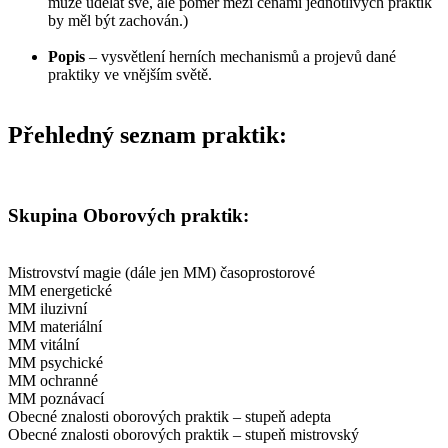
může udělat své, ale poměr mezi cenami jednotlivých praktik
by měl být zachován.)
Popis
– vysvětlení herních mechanismů a projevů dané
praktiky ve vnějším světě.
Přehledný seznam praktik:
Skupina Oborových praktik:
Mistrovství magie (dále jen MM) časoprostorové
MM energetické
MM iluzivní
MM materiální
MM vitální
MM psychické
MM ochranné
MM poznávací
Obecné znalosti oborových praktik – stupeň adepta
Obecné znalosti oborových praktik – stupeň mistrovský