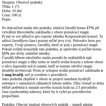
Skupina: Oborové praktiky
Třída: I. (7)
Doba: 10 dní
Cena: 100 zl.
Popis:
Po dokončení studia této praktiky získává čaroděj bonus
17%
při
vytváření libovolného zaklínadla z oboru poznávací magie.
Pj má ve své příručce pro experty tabulku Rozpoznávání kouzel. Ta
udává čarodějovu šanci poznat určité jevy (viz. Průvodce hrou pro
experty, Tvoje postava, čaroděj), které se pojí s poznávací magií.
Pokud ovládá kouzelník tuto praktiku, je oprávněn si počítat bonus
15%
pro účely zmíněné tabulky.
Čaroděj během náročného studia pronikl do nejhlubších tajů
poznávací magie a díky tomu se naučil sesílat kouzla z tohoto oboru
o něco úsporněji než-li ostatní, kteří se tomuto odvětví magie
hlouběji nevěnovali. Proto je schopen sesílat poznávací zaklínadla
o
1 mag levněji
, než je uvedeno v pravidlech.
Jako poslední zlepšení v oboru se projeví mnohem bystřejší
orientace v samotných základech tohoto směru. Díky čemuž se doba
běžně potřebná k sepsání nového kouzla krátí na 2/3 původního
času (zaokrouhluj nahoru), který by ti vyšel po pravidlovém
propočítání.
Praktika: Obecné znalosti oborových praktik – stupeň adepta