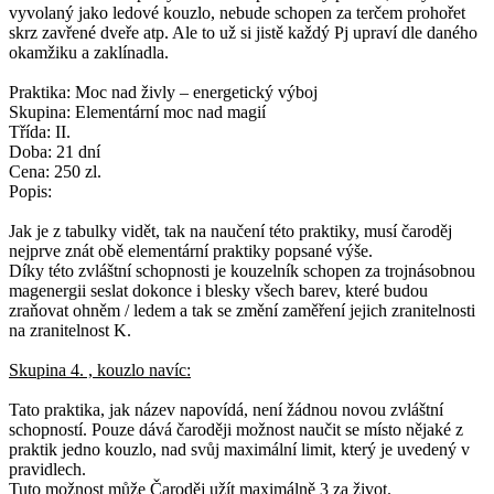
vyvolaný jako ledové kouzlo, nebude schopen za terčem prohořet
skrz zavřené dveře atp. Ale to už si jistě každý Pj upraví dle daného
okamžiku a zaklínadla.
Praktika: Moc nad živly – energetický výboj
Skupina: Elementární moc nad magií
Třída: II.
Doba: 21 dní
Cena: 250 zl.
Popis:
Jak je z tabulky vidět, tak na naučení této praktiky, musí čaroděj
nejprve znát obě elementární praktiky popsané výše.
Díky této zvláštní schopnosti je kouzelník schopen za trojnásobnou
magenergii seslat dokonce i blesky všech barev, které budou
zraňovat ohněm / ledem a tak se změní zaměření jejich zranitelnosti
na zranitelnost K.
Skupina 4. , kouzlo navíc:
Tato praktika, jak název napovídá, není žádnou novou zvláštní
schopností. Pouze dává čaroději možnost naučit se místo nějaké z
praktik jedno kouzlo, nad svůj maximální limit, který je uvedený v
pravidlech.
Tuto možnost může Čaroděj užít maximálně 3 za život.