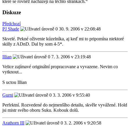
které se rovněž nacházejí na těchto stránkách.“
Diskuze
Předchozí
PJ Shade
30. 9. 2006 v 22:08:48
Skvelé. Pekné oživenie kúzelníka, aj keď mi to pripomína niektoré
skilly z ADnD. Dal by som 4-5*.
Illian
7. 3. 2006 v 23:19:48
Velice zajímavé originální propracovane a vyvazene. Nevim co
vytknout...
S uctou Illian
Gurni
3. 3. 2006 v 9:55:40
Perfektní. Rozvedené do nejmenšího detailu, skvěle vyvážené. Hold
jsi mistr svého oboru Suku. Kobouk dolů.
Arathorn III
3. 2. 2006 v 9:20:58