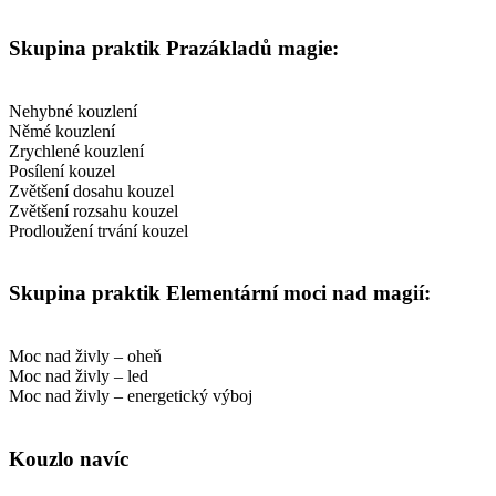
Skupina praktik Prazákladů magie:
Nehybné kouzlení
Němé kouzlení
Zrychlené kouzlení
Posílení kouzel
Zvětšení dosahu kouzel
Zvětšení rozsahu kouzel
Prodloužení trvání kouzel
Skupina praktik Elementární moci nad magií:
Moc nad živly – oheň
Moc nad živly – led
Moc nad živly – energetický výboj
Kouzlo navíc