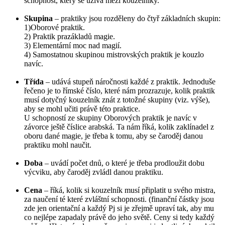
schopnost, který se užívá mezi kouzelníky.
Skupina
– praktiky jsou rozděleny do čtyř základních skupin:
1)Oborové praktik.
2) Praktik prazákladů magie.
3) Elementární moc nad magií.
4) Samostatnou skupinou mistrovských praktik je kouzlo
navíc.
Třída
– udává stupeň náročnosti každé z praktik. Jednoduše
řečeno je to římské číslo, které nám prozrazuje, kolik praktik
musí dotyčný kouzelník znát z totožné skupiny (viz. výše),
aby se mohl učiti právě této praktice.
U schopností ze skupiny Oborových praktik je navíc v
závorce ještě číslice arabská. Ta nám říká, kolik zaklínadel z
oboru dané magie, je třeba k tomu, aby se čaroděj danou
praktiku mohl naučit.
Doba
– uvádí počet dnů, o které je třeba prodloužit dobu
výcviku, aby čaroděj zvládl danou praktiku.
Cena
– říká, kolik si kouzelník musí připlatit u svého mistra,
za naučení té které zvláštní schopnosti. (finanční částky jsou
zde jen orientační a každý Pj si je zřejmě upraví tak, aby mu
co nejlépe zapadaly právě do jeho světě. Ceny si tedy každý