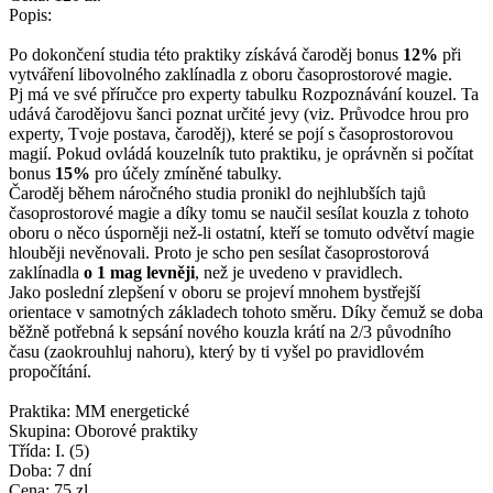
Popis:
Po dokončení studia této praktiky získává čaroděj bonus
12%
při
vytváření libovolného zaklínadla z oboru časoprostorové magie.
Pj má ve své příručce pro experty tabulku Rozpoznávání kouzel. Ta
udává čarodějovu šanci poznat určité jevy (viz. Průvodce hrou pro
experty, Tvoje postava, čaroděj), které se pojí s časoprostorovou
magií. Pokud ovládá kouzelník tuto praktiku, je oprávněn si počítat
bonus
15%
pro účely zmíněné tabulky.
Čaroděj během náročného studia pronikl do nejhlubších tajů
časoprostorové magie a díky tomu se naučil sesílat kouzla z tohoto
oboru o něco úsporněji než-li ostatní, kteří se tomuto odvětví magie
hlouběji nevěnovali. Proto je scho pen sesílat časoprostorová
zaklínadla
o 1 mag levněji
, než je uvedeno v pravidlech.
Jako poslední zlepšení v oboru se projeví mnohem bystřejší
orientace v samotných základech tohoto směru. Díky čemuž se doba
běžně potřebná k sepsání nového kouzla krátí na 2/3 původního
času (zaokrouhluj nahoru), který by ti vyšel po pravidlovém
propočítání.
Praktika: MM energetické
Skupina: Oborové praktiky
Třída: I. (5)
Doba: 7 dní
Cena: 75 zl.