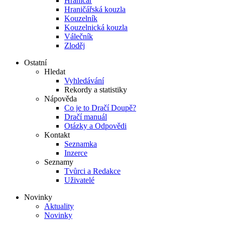
Hraničář
Hraničářská kouzla
Kouzelník
Kouzelnická kouzla
Válečník
Zloděj
Ostatní
Hledat
Vyhledávání
Rekordy a statistiky
Nápověda
Co je to Dračí Doupě?
Dračí manuál
Otázky a Odpovědi
Kontakt
Seznamka
Inzerce
Seznamy
Tvůrci a Redakce
Uživatelé
Novinky
Aktuality
Novinky