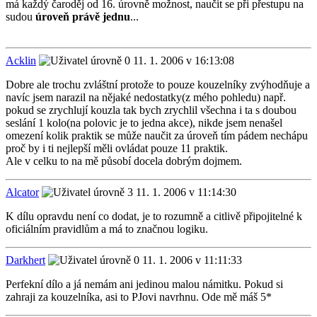
má každý čaroděj od 16. úrovně možnost, naučit se při přestupu na
sudou
úroveň právě jednu
...
Acklin
11. 1. 2006 v 16:13:08
Dobre ale trochu zvláštní protože to pouze kouzelníky zvýhodňuje a
navíc jsem narazil na nějaké nedostatky(z mého pohledu) např.
pokud se zrychlují kouzla tak bych zrychlil všechna i ta s doubou
seslání 1 kolo(na polovic je to jedna akce), nikde jsem nenašel
omezení kolik praktik se může naučit za úroveň tím pádem nechápu
proč by i ti nejlepší měli ovládat pouze 11 praktik.
Ale v celku to na mě působí docela dobrým dojmem.
Alcator
11. 1. 2006 v 11:14:30
K dílu opravdu není co dodat, je to rozumně a citlivě připojitelné k
oficiálním pravidlům a má to značnou logiku.
Darkhert
11. 1. 2006 v 11:11:33
Perfekní dílo a já nemám ani jedinou malou námitku. Pokud si
zahraji za kouzelníka, asi to PJovi navrhnu. Ode mě máš 5*