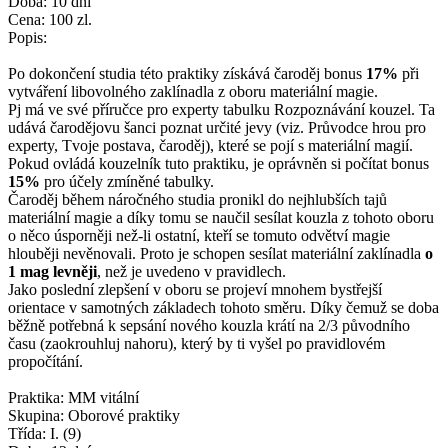
Doba: 10 dní
Cena: 100 zl.
Popis:
Po dokončení studia této praktiky získává čaroděj bonus
17%
při
vytváření libovolného zaklínadla z oboru materiální magie.
Pj má ve své příručce pro experty tabulku Rozpoznávání kouzel. Ta
udává čarodějovu šanci poznat určité jevy (viz. Průvodce hrou pro
experty, Tvoje postava, čaroděj), které se pojí s materiální magií.
Pokud ovládá kouzelník tuto praktiku, je oprávněn si počítat bonus
15%
pro účely zmíněné tabulky.
Čaroděj během náročného studia pronikl do nejhlubších tajů
materiální magie a díky tomu se naučil sesílat kouzla z tohoto oboru
o něco úsporněji než-li ostatní, kteří se tomuto odvětví magie
hlouběji nevěnovali. Proto je schopen sesílat materiální zaklínadla
o
1 mag levněji
, než je uvedeno v pravidlech.
Jako poslední zlepšení v oboru se projeví mnohem bystřejší
orientace v samotných základech tohoto směru. Díky čemuž se doba
běžně potřebná k sepsání nového kouzla krátí na 2/3 původního
času (zaokrouhluj nahoru), který by ti vyšel po pravidlovém
propočítání.
Praktika: MM vitální
Skupina: Oborové praktiky
Třída: I. (9)