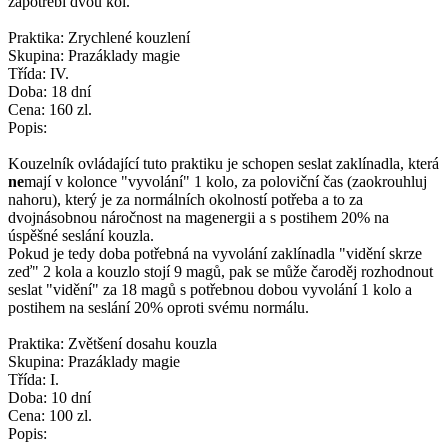
zapotřebí dvou kol.
Praktika: Zrychlené kouzlení
Skupina: Prazáklady magie
Třída: IV.
Doba: 18 dní
Cena: 160 zl.
Popis:
Kouzelník ovládající tuto praktiku je schopen seslat zaklínadla, která
ne
mají v kolonce "vyvolání" 1 kolo, za poloviční čas (zaokrouhluj
nahoru), který je za normálních okolností potřeba a to za
dvojnásobnou náročnost na magenergii a s postihem 20% na
úspěšné seslání kouzla.
Pokud je tedy doba potřebná na vyvolání zaklínadla "vidění skrze
zeď" 2 kola a kouzlo stojí 9 magů, pak se může čaroděj rozhodnout
seslat "vidění" za 18 magů s potřebnou dobou vyvolání 1 kolo a
postihem na seslání 20% oproti svému normálu.
Praktika: Zvětšení dosahu kouzla
Skupina: Prazáklady magie
Třída: I.
Doba: 10 dní
Cena: 100 zl.
Popis: