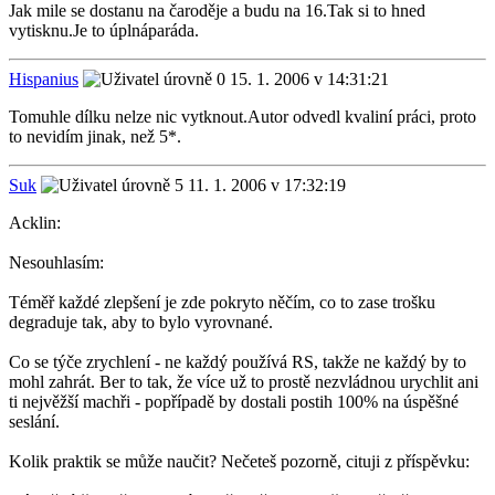
Jak mile se dostanu na čaroděje a budu na 16.Tak si to hned
vytisknu.Je to úplnáparáda.
Hispanius
15. 1. 2006 v 14:31:21
Tomuhle dílku nelze nic vytknout.Autor odvedl kvaliní práci, proto
to nevidím jinak, než 5*.
Suk
11. 1. 2006 v 17:32:19
Acklin:
Nesouhlasím:
Téměř každé zlepšení je zde pokryto něčím, co to zase trošku
degraduje tak, aby to bylo vyrovnané.
Co se týče zrychlení - ne každý používá RS, takže ne každý by to
mohl zahrát. Ber to tak, že více už to prostě nezvládnou urychlit ani
ti nejvěžší machři - popřípadě by dostali postih 100% na úspěšné
seslání.
Kolik praktik se může naučit? Nečeteš pozorně, cituji z příspěvku: