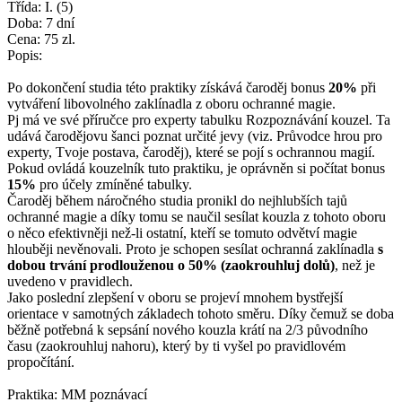
Třída: I. (5)
Doba: 7 dní
Cena: 75 zl.
Popis:
Po dokončení studia této praktiky získává čaroděj bonus
20%
při
vytváření libovolného zaklínadla z oboru ochranné magie.
Pj má ve své příručce pro experty tabulku Rozpoznávání kouzel. Ta
udává čarodějovu šanci poznat určité jevy (viz. Průvodce hrou pro
experty, Tvoje postava, čaroděj), které se pojí s ochrannou magií.
Pokud ovládá kouzelník tuto praktiku, je oprávněn si počítat bonus
15%
pro účely zmíněné tabulky.
Čaroděj během náročného studia pronikl do nejhlubších tajů
ochranné magie a díky tomu se naučil sesílat kouzla z tohoto oboru
o něco efektivněji než-li ostatní, kteří se tomuto odvětví magie
hlouběji nevěnovali. Proto je schopen sesílat ochranná zaklínadla
s
dobou trvání prodlouženou o 50% (zaokrouhluj dolů)
, než je
uvedeno v pravidlech.
Jako poslední zlepšení v oboru se projeví mnohem bystřejší
orientace v samotných základech tohoto směru. Díky čemuž se doba
běžně potřebná k sepsání nového kouzla krátí na 2/3 původního
času (zaokrouhluj nahoru), který by ti vyšel po pravidlovém
propočítání.
Praktika: MM poznávací