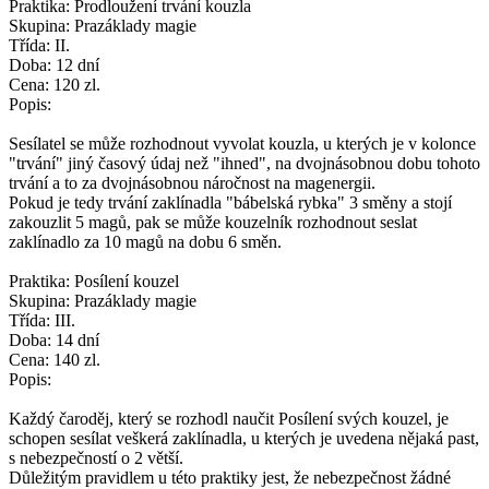
Praktika: Prodloužení trvání kouzla
Skupina: Prazáklady magie
Třída: II.
Doba: 12 dní
Cena: 120 zl.
Popis:
Sesílatel se může rozhodnout vyvolat kouzla, u kterých je v kolonce
"trvání" jiný časový údaj než "ihned", na dvojnásobnou dobu tohoto
trvání a to za dvojnásobnou náročnost na magenergii.
Pokud je tedy trvání zaklínadla "bábelská rybka" 3 směny a stojí
zakouzlit 5 magů, pak se může kouzelník rozhodnout seslat
zaklínadlo za 10 magů na dobu 6 směn.
Praktika: Posílení kouzel
Skupina: Prazáklady magie
Třída: III.
Doba: 14 dní
Cena: 140 zl.
Popis:
Každý čaroděj, který se rozhodl naučit Posílení svých kouzel, je
schopen sesílat veškerá zaklínadla, u kterých je uvedena nějaká past,
s nebezpečností o 2 větší.
Důležitým pravidlem u této praktiky jest, že nebezpečnost žádné