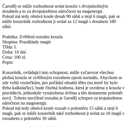
Čaroděj se může rozhodnout seslat kouzlo s dvojnásobným
dosahem a to za dvojnásobnou náročnost na magenergii.
Pokud má tedy ohnivá koule dosah 90 sáhů a stojí 6 magů, pak se
může kouzelník rozhodnout ji seslat za 12 magů s dosahem 180
sáhů.
Praktika: Zvětšení rozsahu kouzla
Skupina: Prazáklady magie
Třída: I.
Doba: 10 dní
Cena: 100 zl.
Popis:
Kouzelník, ovládající tuto schopnost, může vyčarovat všechna
plošná kouzla se zvětšeným rozsahem oproti normálu. Abychom se
zde vyhli vzorečkům, pro počítání obsahů těles (na které by bylo
třeba kalkulačky), bude číselná hodnota, která je uvedena u kouzla v
pravidlech, jednoduše vynásobena dvěma a tím dostaneme poloměr
nový. Tohoto navýšení rozsahu je čaroděj schopen za trojnásobnou
náročnost na magenergii.
Pokud má tedy ohnivá koule rozsah o poloměru 15 sáhů a stojí 6
magů, pak se může kouzelník také rozhodnout ji seslat za 18 magů s
rozsahem o poloměru 30 sáhů.