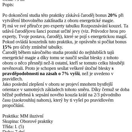
Popis:
Po dokončení studia této praktiky získává čaroděj bonus
20%
při
vytváření libovolného zaklínadla z oboru energetické magie.
Pj má ve své příručce pro experty tabulku Rozpoznávání kouzel. Ta
udává čarodějovu šanci poznat určité jevy (viz. Průvodce hrou pro
experty, Tvoje postava, čaroděj), které se pojí s energetickou magií.
Pokud ovládá kouzelník tuto praktiku, je oprávněn si počítat bonus
15%
pro účely zmíněné tabulky.
Čaroděj během náročného studia pronikl do nejhlubších tajů
energetické magie a díky tomu se naučil sesílat blesky z tohoto
oboru o něco přesněji než-li ostatní, kteří se tomuto celku hlouběji
nevěnovali. Proto je schopen sesílat veškeré útočné blesky
s
pravděpodobností na zásah o 7% vyšší
, než je uvedeno v
pravidlech.
Jako poslední zlepšení v oboru se projeví mnohem bystřejší
orientace v samotných základech tohoto směru. Díky čemuž se doba
běžně potřebná k sepsání nového kouzla krátí na 2/3 původního
času (zaokrouhluj nahoru), který by ti vyšel po pravidlovém
propočítání.
Praktika: MM iluzivní
Skupina: Oborové praktiky
Třída: I. (5)
Doba: 7 dní