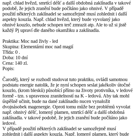
např. chlad hvězd, smrtící déšť a další obdobná zaklínadla v takové
podobě, že jejich zranění bude počítáno jako ohnivé. V případě
použití některých zaklínadel se samozřejmě musí zohlednit i další
aspekty kouzla. Např. chlad hvězd, který bude vyvolaný jako
ohnivé kouzlo, nebude schopen terč zmrazit atp. Ale to už si jistě
každý Pj upraví dle daného okamžiku a zaklínadla.
Praktika: Moc nad živly - led
Skupina: Elementární moc nad magií
Třída: 0 .
Doba: 10 dní
Cena: 140 zl.
Popis:
Čaroděj, který se rozhodl studovat tuto praktiku, ovládl samotnou
podstatu energie natolik, že je nyní schopen seslat jakékoliv útočné
kouzlo, (krom blesků) působící přímo na životy protivníka, v ledové
formě - tzn. s upravenou zranitelností na K - ledová. Aby tak mohl
úspěšně učinit, bude na dané zaklínadlo nucen vynaložit
dvojnásobek magenergie. Oproti tomu může bez problémů vyvolat
např. ohnivý déšť, lomený plamen, smrtící déšť a další obdobná
zaklínadla. v takové podobě, že jejich zranění bude počítáno jako
ledové.
V případě použití některých zaklínadel se samozřejmě musí
zohlednit i další aspekty kouzla. Např. lomený plamen, který bude