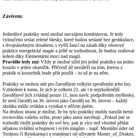
Závěrem:
Jednotlivé praktiky není možné navzájem kombinovat. Je tedy
vyloučeno seslat zelené blesky, které budou seslané bez gestikulace,
s dvojnásobným dosahem, s vyšší šancí na zásah díky oborové
praktice energetické magie a ještě se rozhodnout, že budou zraňovat
ledem díky Elementární moci nad magií.
Pravidlo tedy zní:
Vždy je možné užití jen jedné praktiky na jedno
kouzlo v jeden okamžik. Přičemž již nezáleží na tom, kterou z
praktik si kouzelník bude přát použít – to už je na něm.
Praktiky se mohou stát pro čarodějem velkým zpestřením jeho hry.
Vzhledem k tomu, že jich je celkem 21, ale i ti nejzkušenější
čarodějové jich zvládají pouze 11, jsou navíc podpořením myšlenky,
že není čaroděj na 36. úrovni jako čaroděj na 36. úrovni – každý
zkrátka může ovládat a vynikat v něčem jiném.
Na druhou stranu je možné, že by tyto praktiky mohly narušit herní
rovnováhu vašeho světa, proto jako autor navrhuji: „Pokud jste se
rozhodli vložit praktiky do své hry, pak je více než vhodné přidat
nějakou zvláštní schopnost i svým mágům – např. Mentální úder od
Terátora či Reinkarnaci a reanimaci od uživatele Master_of_Drakes,