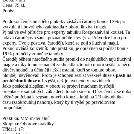
Cena: 75 zl.
Popis:
Po dokončení studia této praktiky získává čaroděj bonus
17%
při
vytváření libovolného zaklínadla z oboru iluzivní magie.
Pj má ve své příručce pro experty tabulku Rozpoznávání kouzel. Ta
udává čarodějovu šanci poznat určité jevy (viz. Průvodce hrou pro
experty, Tvoje postava, čaroděj), které se pojí s iluzivní magií.
Pokud ovládá kouzelník tuto praktiku, je oprávněn si počítat bonus
15%
pro účely zmíněné tabulky.
Čaroděj během náročného studia pronikl do nejhlubších tajů iluzivní
magie a díky tomu se naučil zaklínadla z tohoto oboru sesílat o něco
důvěryhodněji a účinněji než-li ostatní, kteří se tomuto oboru
hlouběji nevěnovali. Proto je schopen sesílat veškeré iluze
s pastí na
prohlédnutí iluze o 1 vyšší
, než je uvedeno v pravidlech.
Jako poslední zlepšení v oboru se projeví mnohem bystřejší
orientace v samotných základech tohoto směru. Díky čemuž se doba
běžně potřebná k sepsání nového kouzla krátí na 2/3 původního
času (zaokrouhluj nahoru), který by ti vyšel po pravidlovém
propočítání.
Praktika: MM materiální
Skupina: Oborové praktiky
Třída: I. (7)