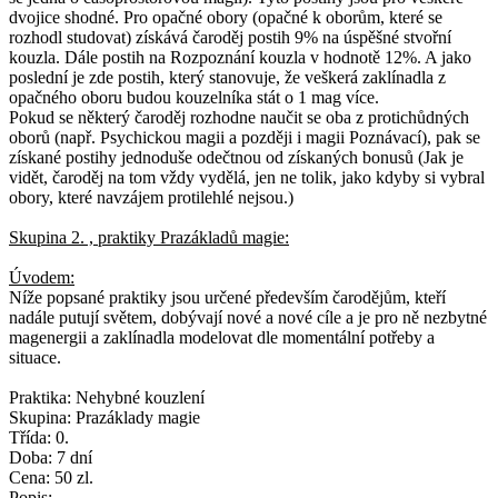
dvojice shodné. Pro opačné obory (opačné k oborům, které se
rozhodl studovat) získává čaroděj postih 9% na úspěšné stvořní
kouzla. Dále postih na Rozpoznání kouzla v hodnotě 12%. A jako
poslední je zde postih, který stanovuje, že veškerá zaklínadla z
opačného oboru budou kouzelníka stát o 1 mag více.
Pokud se některý čaroděj rozhodne naučit se oba z protichůdných
oborů (např. Psychickou magii a později i magii Poznávací), pak se
získané postihy jednoduše odečtnou od získaných bonusů (Jak je
vidět, čaroděj na tom vždy vydělá, jen ne tolik, jako kdyby si vybral
obory, které navzájem protilehlé nejsou.)
Skupina 2. , praktiky Prazákladů magie:
Úvodem:
Níže popsané praktiky jsou určené především čarodějům, kteří
nadále putují světem, dobývají nové a nové cíle a je pro ně nezbytné
magenergii a zaklínadla modelovat dle momentální potřeby a
situace.
Praktika: Nehybné kouzlení
Skupina: Prazáklady magie
Třída: 0.
Doba: 7 dní
Cena: 50 zl.
Popis: