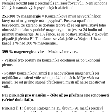
Nemůže kouzlit (ani z předmětů) ani zaostřovat vůli. Není schopna
žádných namáhavých psychických aktivit atd..
251-300 % magenergie
= Kouzelníkova mysl nevydrží nápor,
který na ni magenergie má a „vypíná“. Postava upadá do
bezvědomí, ze kterého se dostane teprve až se její mysl zbaví toho
obrovského tlaku v podobě magenergie – to jest za 24 hodin od
přijmutí magenergie. Je 1% šance, že se postava zblázní, v takovém
případě ji přebírá PJ. Tato šance se však ještě zvětšuje o 1 % za
každé 1 % nad 300 % magenergie..
399 % magenergie a více
= Mozková mrtvice..
- Veškeré tyto postihy na kouzelníka dolehnou až po ukončení
přenosu..
- Postihy kouzelníkovi zmizí (i s nadbytečnou magenergií) při
nejbližším zaostření vůle nebo po 24 hodinách. Mějte však na
paměti, že od jistého stupně přetíženosti mysli už nelze zaostřovat
vůli..
Pár příkladů pro ujasnění – čtěte až po přečtení celé schopnosti
(včetně dodatků!):
.
Příklad č. 1:
Čaroděj Ralogen na 15. úrovni (91 magů) předává