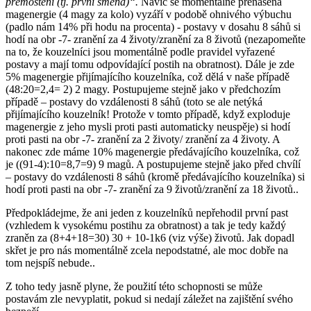
přemostění (tj. první směna)“.
Navíc se momentálně přenášená
magenergie (4 magy za kolo) vyzáří v podobě ohnivého výbuchu
(padlo nám 14% při hodu na procenta) - postavy v dosahu 8 sáhů si
hodí na obr -7- zranění za 4 životy/zranění za 8 životů (nezapomeňte
na to, že kouzelníci jsou momentálně podle pravidel vyřazené
postavy a mají tomu odpovídající postih na obratnost). Dále je zde
5% magenergie přijímajícího kouzelníka, což dělá v naše případě
(48:20=2,4= 2) 2 magy. Postupujeme stejně jako v předchozím
případě – postavy do vzdálenosti 8 sáhů (toto se ale netýká
přijímajícího kouzelník! Protože v tomto případě, když exploduje
magenergie z jeho mysli proti pasti automaticky neuspěje) si hodí
proti pasti na obr -7- zranění za 2 životy/ zranění za 4 životy. A
nakonec zde máme 10% magenergie předávajícího kouzelníka, což
je ((91-4):10=8,7=9) 9 magů. A postupujeme stejně jako před chvílí
– postavy do vzdálenosti 8 sáhů (kromě předávajícího kouzelníka) si
hodí proti pasti na obr -7- zranění za 9 životů/zranění za 18 životů..
Předpokládejme, že ani jeden z kouzelníků nepřehodil první past
(vzhledem k vysokému postihu za obratnost) a tak je tedy každý
zraněn za (8+4+18=30) 30 + 10-1k6 (viz výše) životů. Jak dopadl
skřet je pro nás momentálně zcela nepodstatné, ale moc dobře na
tom nejspíš nebude..
Z toho tedy jasně plyne, že použití této schopnosti se může
postavám zle nevyplatit, pokud si nedají záležet na zajištění svého