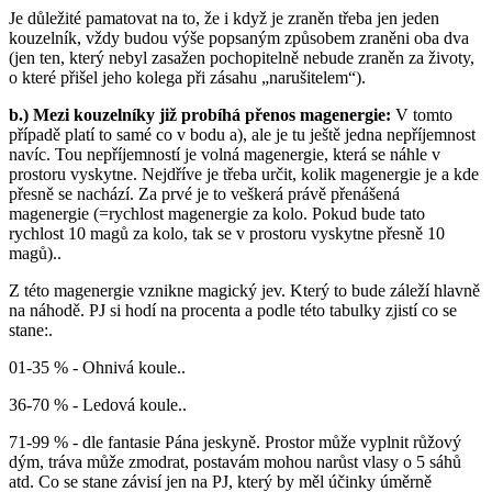
Je důležité pamatovat na to, že i když je zraněn třeba jen jeden
kouzelník, vždy budou výše popsaným způsobem zraněni oba dva
(jen ten, který nebyl zasažen pochopitelně nebude zraněn za životy,
o které přišel jeho kolega při zásahu „narušitelem“).
b.) Mezi kouzelníky již probíhá přenos magenergie:
V tomto
případě platí to samé co v bodu a), ale je tu ještě jedna nepříjemnost
navíc. Tou nepříjemností je volná magenergie, která se náhle v
prostoru vyskytne. Nejdříve je třeba určit, kolik magenergie je a kde
přesně se nachází. Za prvé je to veškerá právě přenášená
magenergie (=rychlost magenergie za kolo. Pokud bude tato
rychlost 10 magů za kolo, tak se v prostoru vyskytne přesně 10
magů)..
Z této magenergie vznikne magický jev. Který to bude záleží hlavně
na náhodě. PJ si hodí na procenta a podle této tabulky zjistí co se
stane:.
01-35 % - Ohnivá koule..
36-70 % - Ledová koule..
71-99 % - dle fantasie Pána jeskyně. Prostor může vyplnit růžový
dým, tráva může zmodrat, postavám mohou narůst vlasy o 5 sáhů
atd. Co se stane závisí jen na PJ, který by měl účinky úměrně