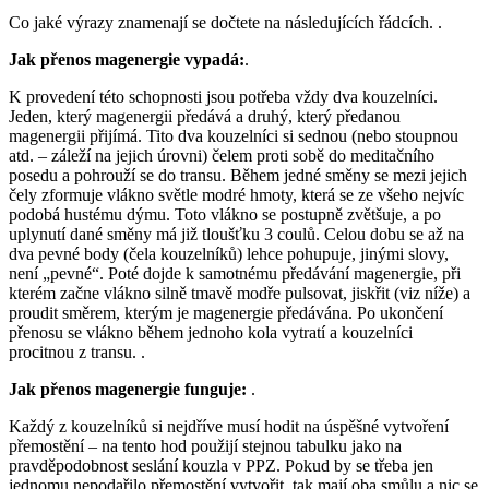
Co jaké výrazy znamenají se dočtete na následujících řádcích. .
Jak přenos magenergie vypadá:
.
K provedení této schopnosti jsou potřeba vždy dva kouzelníci.
Jeden, který magenergii předává a druhý, který předanou
magenergii přijímá. Tito dva kouzelníci si sednou (nebo stoupnou
atd. – záleží na jejich úrovni) čelem proti sobě do meditačního
posedu a pohrouží se do transu. Během jedné směny se mezi jejich
čely zformuje vlákno světle modré hmoty, která se ze všeho nejvíc
podobá hustému dýmu. Toto vlákno se postupně zvětšuje, a po
uplynutí dané směny má již tloušťku 3 coulů. Celou dobu se až na
dva pevné body (čela kouzelníků) lehce pohupuje, jinými slovy,
není „pevné“. Poté dojde k samotnému předávání magenergie, při
kterém začne vlákno silně tmavě modře pulsovat, jiskřit (viz níže) a
proudit směrem, kterým je magenergie předávána. Po ukončení
přenosu se vlákno během jednoho kola vytratí a kouzelníci
procitnou z transu. .
Jak přenos magenergie funguje:
.
Každý z kouzelníků si nejdříve musí hodit na úspěšné vytvoření
přemostění – na tento hod použijí stejnou tabulku jako na
pravděpodobnost seslání kouzla v PPZ. Pokud by se třeba jen
jednomu nepodařilo přemostění vytvořit, tak mají oba smůlu a nic se