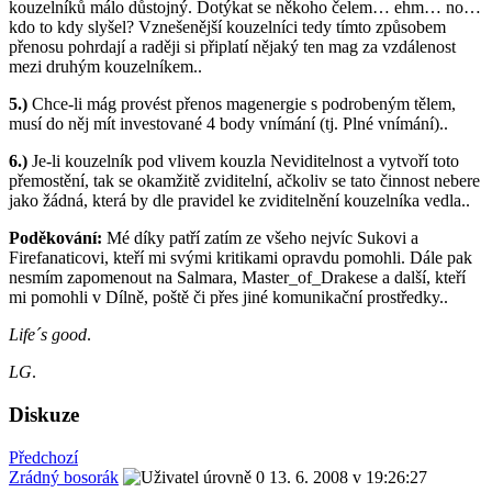
kouzelníků málo důstojný. Dotýkat se někoho čelem… ehm… no…
kdo to kdy slyšel? Vznešenější kouzelníci tedy tímto způsobem
přenosu pohrdají a raději si připlatí nějaký ten mag za vzdálenost
mezi druhým kouzelníkem..
5.)
Chce-li mág provést přenos magenergie s podrobeným tělem,
musí do něj mít investované 4 body vnímání (tj. Plné vnímání)..
6.)
Je-li kouzelník pod vlivem kouzla Neviditelnost a vytvoří toto
přemostění, tak se okamžitě zviditelní, ačkoliv se tato činnost nebere
jako žádná, která by dle pravidel ke zviditelnění kouzelníka vedla..
Poděkování:
Mé díky patří zatím ze všeho nejvíc Sukovi a
Firefanaticovi, kteří mi svými kritikami opravdu pomohli. Dále pak
nesmím zapomenout na Salmara, Master_of_Drakese a další, kteří
mi pomohli v Dílně, poště či přes jiné komunikační prostředky..
Life´s good
.
LG
.
Diskuze
Předchozí
Zrádný bosorák
13. 6. 2008 v 19:26:27