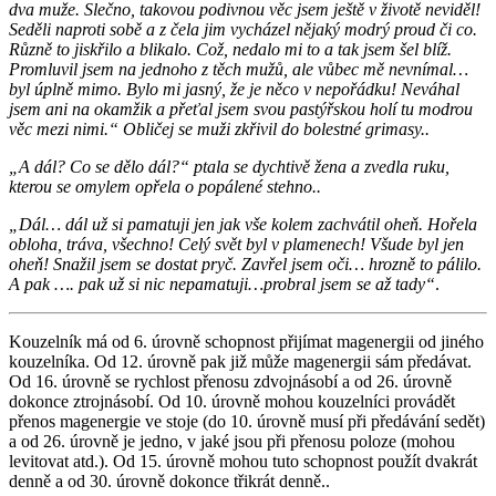
dva muže. Slečno, takovou podivnou věc jsem ještě v životě neviděl!
Seděli naproti sobě a z čela jim vycházel nějaký modrý proud či co.
Různě to jiskřilo a blikalo. Což, nedalo mi to a tak jsem šel blíž.
Promluvil jsem na jednoho z těch mužů, ale vůbec mě nevnímal…
byl úplně mimo. Bylo mi jasný, že je něco v nepořádku! Neváhal
jsem ani na okamžik a přeťal jsem svou pastýřskou holí tu modrou
věc mezi nimi.“ Obličej se muži zkřivil do bolestné grimasy..
„A dál? Co se dělo dál?“ ptala se dychtivě žena a zvedla ruku,
kterou se omylem opřela o popálené stehno..
„Dál… dál už si pamatuji jen jak vše kolem zachvátil oheň. Hořela
obloha, tráva, všechno! Celý svět byl v plamenech! Všude byl jen
oheň! Snažil jsem se dostat pryč. Zavřel jsem oči… hrozně to pálilo.
A pak …. pak už si nic nepamatuji…probral jsem se až tady“
.
Kouzelník má od 6. úrovně schopnost přijímat magenergii od jiného
kouzelníka. Od 12. úrovně pak již může magenergii sám předávat.
Od 16. úrovně se rychlost přenosu zdvojnásobí a od 26. úrovně
dokonce ztrojnásobí. Od 10. úrovně mohou kouzelníci provádět
přenos magenergie ve stoje (do 10. úrovně musí při předávání sedět)
a od 26. úrovně je jedno, v jaké jsou při přenosu poloze (mohou
levitovat atd.). Od 15. úrovně mohou tuto schopnost použít dvakrát
denně a od 30. úrovně dokonce třikrát denně..