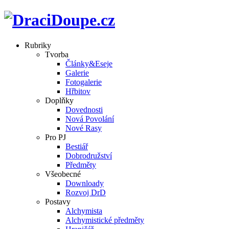
Rubriky
Tvorba
Články&Eseje
Galerie
Fotogalerie
Hřbitov
Doplňky
Dovednosti
Nová Povolání
Nové Rasy
Pro PJ
Bestiář
Dobrodružství
Předměty
Všeobecné
Downloady
Rozvoj DrD
Postavy
Alchymista
Alchymistické předměty