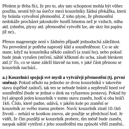
Předem je třeba říci, že pro to, aby tato schopnost mohla být vůbec
použita, nesmí být na úsečce mezi kouzelníky žádná překážka, která
by bránila vytvoření přemostění. Z toho plyne, že přemostění
nedokáže procházet jakoukoliv hustší hmotou než je vzduch, mlha
atd. (ohněm, plyny atd. přemostění vytvořit lze, ale skrz list papíru
již ne)..
Přenos magenergie není v žádném případě jednoduchá záležitost.
Na provedení je potřeba naprostý klid a soustředěnost. Co se ale
stane, když na kouzelníka někdo zaútočí (a zraní ho), nebo pokud
bude jinak vyrušen (strčení, náhlé křiknutí do ucha, zásah bleskem
atd.)? To, co se stane záleží hlavně na tom, v jaké části přenosu se
kouzelník nachází..
a.) Kouzelníci spojují své mysli a vytvářejí přemostění (tj. první
směna):
Pokud někdo na jednoho ze dvou kouzelníků v takovém
stavu úspěšně zaútočí, tak ten se nebude bránit a nepřeruší hned své
soustředění (bude se jednat o útok na vyřazenou postavu). Pokud by
byl alespoň jeden kouzelník v tomto stavu zraněn, hodí si oba hráči
1k6. Číslo, které padne, udává, v jakém kole po zranění se
kouzelník ze svého transu probere. Navíc kouzelník ztratí 10-1k6
životů – nehází se kostkou znovu, ale použije se předchozí hod. Je
vidět, že čím později se kouzelník probere, tím méně bude zraněn,
naopak náhlé vytržení z jeho soustředění mu způsobí větší zranění..