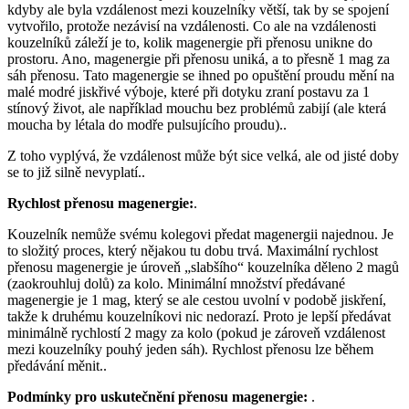
kdyby ale byla vzdálenost mezi kouzelníky větší, tak by se spojení
vytvořilo, protože nezávisí na vzdálenosti. Co ale na vzdálenosti
kouzelníků záleží je to, kolik magenergie při přenosu unikne do
prostoru. Ano, magenergie při přenosu uniká, a to přesně 1 mag za
sáh přenosu. Tato magenergie se ihned po opuštění proudu mění na
malé modré jiskřivé výboje, které při dotyku zraní postavu za 1
stínový život, ale například mouchu bez problémů zabijí (ale která
moucha by létala do modře pulsujícího proudu)..
Z toho vyplývá, že vzdálenost může být sice velká, ale od jisté doby
se to již silně nevyplatí..
Rychlost přenosu magenergie:
.
Kouzelník nemůže svému kolegovi předat magenergii najednou. Je
to složitý proces, který nějakou tu dobu trvá. Maximální rychlost
přenosu magenergie je úroveň „slabšího“ kouzelníka děleno 2 magů
(zaokrouhluj dolů) za kolo. Minimální množství předávané
magenergie je 1 mag, který se ale cestou uvolní v podobě jiskření,
takže k druhému kouzelníkovi nic nedorazí. Proto je lepší předávat
minimálně rychlostí 2 magy za kolo (pokud je zároveň vzdálenost
mezi kouzelníky pouhý jeden sáh). Rychlost přenosu lze během
předávání měnit..
Podmínky pro uskutečnění přenosu magenergie:
.