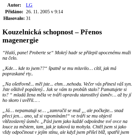
Autor:
LG
Přidáno:
26. 11. 2005 v 9:14
Hlasovalo:
31
Kouzelnická schopnost – Přenos
magenergie
“Haló, pane! Proberte se“ Mokrý hadr se přilepil upocenému muži
na čelo.
„Kde… kde to jsem??“ špatně se mu mluvilo… cítil, jak má
popraskané rty..
„Na ošetřovně... měl jste... ehm…nehodu. Večer vás přinesl váš syn.
Jste ošklivě popálený.. Jak se vám to probůh stalo? Pamatujete si
to? “ mladá žena měla ve tváři opravdu starostlivý úsměv… až by jí
ho skoro i uvěřil… .
„Já… nepamatuji se… „zamračil se muž „, ale počkejte... snad
přeci jen… ano, už si vzpomínám!“ ve tváři se mu objevil
vítězoslavný úsměv. „Pásl jsem jako každé odpoledne své ovce na
louce za městem, tam, jak je taková ta mohyla. Chtěl jsem si jako
vždy odpočinout v jejím stínu, ale když jsem přišel blíž, spatřil jsem