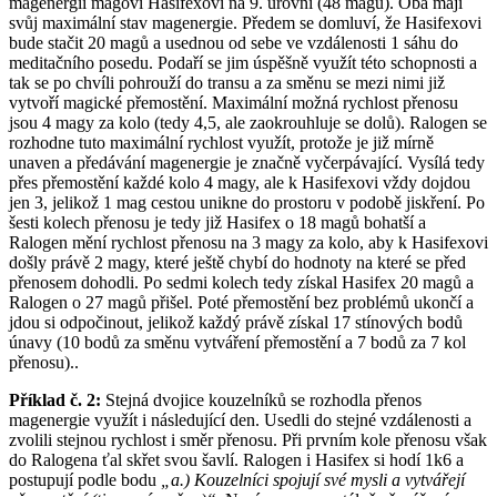
magenergii mágovi Hasifexovi na 9. úrovni (48 magů). Oba mají
svůj maximální stav magenergie. Předem se domluví, že Hasifexovi
bude stačit 20 magů a usednou od sebe ve vzdálenosti 1 sáhu do
meditačního posedu. Podaří se jim úspěšně využít této schopnosti a
tak se po chvíli pohrouží do transu a za směnu se mezi nimi již
vytvoří magické přemostění. Maximální možná rychlost přenosu
jsou 4 magy za kolo (tedy 4,5, ale zaokrouhluje se dolů). Ralogen se
rozhodne tuto maximální rychlost využít, protože je již mírně
unaven a předávání magenergie je značně vyčerpávající. Vysílá tedy
přes přemostění každé kolo 4 magy, ale k Hasifexovi vždy dojdou
jen 3, jelikož 1 mag cestou unikne do prostoru v podobě jiskření. Po
šesti kolech přenosu je tedy již Hasifex o 18 magů bohatší a
Ralogen mění rychlost přenosu na 3 magy za kolo, aby k Hasifexovi
došly právě 2 magy, které ještě chybí do hodnoty na které se před
přenosem dohodli. Po sedmi kolech tedy získal Hasifex 20 magů a
Ralogen o 27 magů přišel. Poté přemostění bez problémů ukončí a
jdou si odpočinout, jelikož každý právě získal 17 stínových bodů
únavy (10 bodů za směnu vytváření přemostění a 7 bodů za 7 kol
přenosu)..
Příklad č. 2:
Stejná dvojice kouzelníků se rozhodla přenos
magenergie využít i následující den. Usedli do stejné vzdálenosti a
zvolili stejnou rychlost i směr přenosu. Při prvním kole přenosu však
do Ralogena ťal skřet svou šavlí. Ralogen i Hasifex si hodí 1k6 a
postupují podle bodu
„a.) Kouzelníci spojují své mysli a vytvářejí