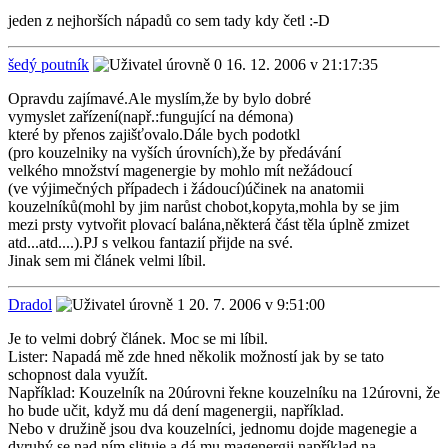
jeden z nejhorších nápadů co sem tady kdy četl :-D
šedý poutník
16. 12. 2006 v 21:17:35
Opravdu zajímavé.Ale myslím,že by bylo dobré
vymyslet zařízení(např.:fungující na démona)
které by přenos zajišťovalo.Dále bych podotkl
(pro kouzelniky na vyších úrovních),že by předávání
velkého množství magenergie by mohlo mít nežádoucí
(ve výjimečných případech i žádoucí)účinek na anatomii
kouzelníků(mohl by jim narůst chobot,kopyta,mohla by se jim
mezi prsty vytvořit plovací balána,některá část těla úplně zmizet
atd...atd....).PJ s velkou fantazií přijde na své.
Jinak sem mi článek velmi líbil.
Dradol
20. 7. 2006 v 9:51:00
Je to velmi dobrý článek. Moc se mi líbil.
Lister: Napadá mě zde hned několik možností jak by se tato
schopnost dala využít.
Například: Kouzelník na 20úrovni řekne kouzelníku na 12úrovni, že
ho bude učit, když mu dá dení magenergii, například.
Nebo v družině jsou dva kouzelníci, jednomu dojde magenegie a
dyruhý se nad ním slituje a dá mu magenergii například na