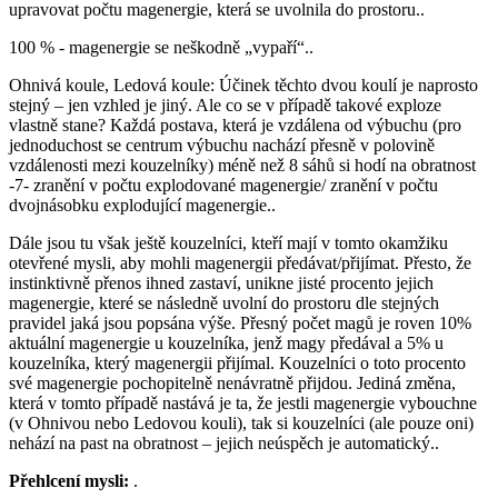
upravovat počtu magenergie, která se uvolnila do prostoru..
100 % - magenergie se neškodně „vypaří“..
Ohnivá koule, Ledová koule: Účinek těchto dvou koulí je naprosto
stejný – jen vzhled je jiný. Ale co se v případě takové exploze
vlastně stane? Každá postava, která je vzdálena od výbuchu (pro
jednoduchost se centrum výbuchu nachází přesně v polovině
vzdálenosti mezi kouzelníky) méně než 8 sáhů si hodí na obratnost
-7- zranění v počtu explodované magenergie/ zranění v počtu
dvojnásobku explodující magenergie..
Dále jsou tu však ještě kouzelníci, kteří mají v tomto okamžiku
otevřené mysli, aby mohli magenergii předávat/přijímat. Přesto, že
instinktivně přenos ihned zastaví, unikne jisté procento jejich
magenergie, které se následně uvolní do prostoru dle stejných
pravidel jaká jsou popsána výše. Přesný počet magů je roven 10%
aktuální magenergie u kouzelníka, jenž magy předával a 5% u
kouzelníka, který magenergii přijímal. Kouzelníci o toto procento
své magenergie pochopitelně nenávratně přijdou. Jediná změna,
která v tomto případě nastává je ta, že jestli magenergie vybouchne
(v Ohnivou nebo Ledovou kouli), tak si kouzelníci (ale pouze oni)
nehází na past na obratnost – jejich neúspěch je automatický..
Přehlcení mysli:
.