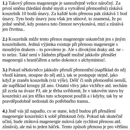
1.)
Takový přenos magenergie je samozřejmě velice náročný. Za
první směnu (hledání druhé mysli a vytváření přemostění) získává
kouzelník 10 bodů únavy. Za každé kolo přenosu pak získává 1 bod
únavy. Tyto body únavy jsou však jen stínové, to znamená, že po
jedné směně, kdy postava tuto činnost nevykonává, mizí a zůstává
jen čtvrtina..
2.)
Kouzelník může tento přenos magenergie uskutečnit jen s jiným
kouzelníkem. Jediná výjimka existuje při přenosu magenergie s
moudrým drakem – to povoleno je. Ale s divokými draky atd. ne -
to nelze. Také není v žádném případě možné jakkoliv přenášet
magenergii s hraničářem a nebo dokonce s alchymistou!.
3.)
Pokud někdo/něco jakkoliv přeruší přemostění (například do něj
vhodí kámen, stoupne do něj atd.), tak se postupuje stejně, jako
když je zraněn kouzelník (viz výše). Déšť či sníh přemostění neruší,
ale například kroupy již ano. Ostatní vlivy jako vichřice atd. nechám
již zcela na úvaze PJ, ale je třeba uvědomit, že v takovém stavu by
kouzelníci asi jen těžko tuto schopnost použili a i kdyby, tak by se
pravděpodobně nedostali do potřebného transu..
4.)
Jistě vás již napadlo, co se stane, když budou při přenášení
magenergie kouzelníci k sobě přitisknuti čely. Pokud tak skutečně
učiní, bude ztrátová magenergie nulová (ale rychlost přenosu atd.
zůstává), ale má to jeden háček. Tento způsob přenosu je pro většinu