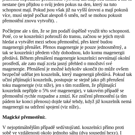
nestane (jen přijdou o svůj jeden pokus na den, který na tuto
schopnost mají. Pokud jsou však již na vyšší úrovni a mají pokusů
více, musí stejně počkat alespoň 6 směn, než se mohou pokusit
přemostění znovu vytvořit). .
Počítejme ale s tím, že se jim podaří úspěšně využít této schopnosti.
Poté, co se kouzelníci pohrouží do transu, začnou se jejich mysli
hledat a vytvářet mezi sebou přemostění, přes které budou
magenergii přenášet. Přenos magenergie je pouze jednosměrný, a
tak se kouzelníci předem vždy dohodnou, kdo komu magenergii
předává. Během přenášení magenergie kouzelníci nevnímají okolní
prostředí, ale zato mají zcela jasný přehled o množství své
magenergie. Přenášení je možné kdykoliv ukončit (to může ovšem
bezpečně udělat jen kouzelník, který magenergii předává. Pokud tak
učiní přijímající kouzelník, postupuje se stejně jako při přerušení
toku magenergie (viz níže), jen s tím rozdílem, že přijímající
kouzelník nepřijde o 5% své magenergie), v takovém případě se
přemostění rychle rozpadne a zmizí. Ke zničení přemostění (a tím
pádem ke konci přenosu) dojde také tehdy, když již kouzelník nemá
magenergii na udržení spojení (viz níže)..
Magické přemostění:
.
V nejoptimálnějším případě sedí/stojí/atd. kouzelníci přímo proti
sobě ve vzdálenosti okolo jednoho sáhu (dva sousední hexy). I