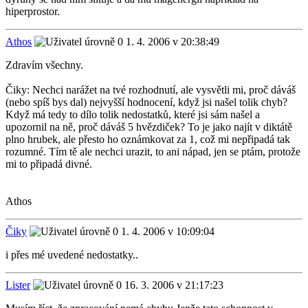
hiperprostor.
Athos
1. 4. 2006 v 20:38:49
Zdravím všechny.
Čiky: Nechci narážet na tvé rozhodnutí, ale vysvětli mi, proč dáváš
(nebo spíš bys dal) nejvyšší hodnocení, když jsi našel tolik chyb?
Když má tedy to dílo tolik nedostatků, které jsi sám našel a
upozornil na ně, proč dáváš 5 hvězdiček? To je jako najít v diktátě
plno hrubek, ale přesto ho oznámkovat za 1, což mi nepřipadá tak
rozumné. Tím tě ale nechci urazit, to ani nápad, jen se ptám, protože
mi to připadá divné.
Athos
Čiky
1. 4. 2006 v 10:09:04
i přes mé uvedené nedostatky..
Lister
16. 3. 2006 v 21:17:23