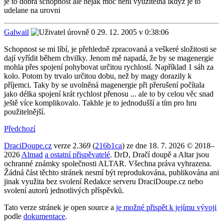
je to dobra schopnost ale nejak moc neni využitelna ikdyž je to
udelane na urovni
Galwail
29. 12. 2005 v 0:38:06
Schopnost se mi líbí, je přehledně zpracovaná a veškeré složitosti se
dají vyřídit během chvilky. Jenom mě napadá, že by se magenergie
mohla přes spojení pohybovat určitou rychlostí. Například 1 sáh za
kolo. Potom by trvalo určitou dobu, než by magy dorazily k
příjemci. Taky by se uvolněná magenergie při přerušení počítala
jako délka spojení krát rychlost přenosu ... ale to by celou věc snad
ještě více komplikovalo. Takhle je to jednodušší a tím pro hru
použitelnější.
Předchozí
DraciDoupe.cz
verze 2.369 (
216b1ca
) ze dne 18. 7. 2026 © 2018–
2026
Almad
a ostatní přispěvatelé
. DrD, Dračí doupě a Altar jsou
ochranné známky společnosti ALTAR. Všechna práva vyhrazena.
Žádná část těchto stránek nesmí být reprodukována, publikována ani
jinak využita bez svolení Redakce serveru DraciDoupe.cz nebo
svolení autorů jednotlivých příspěvků.
Tato verze stránek je open source a
je možné přispět k jejímu vývoji
podle
dokumentace
.