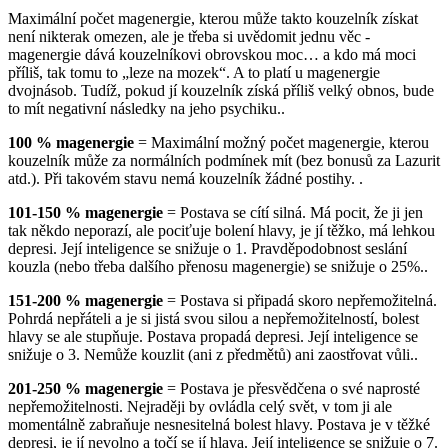
Maximální počet magenergie, kterou může takto kouzelník získat
není nikterak omezen, ale je třeba si uvědomit jednu věc -
magenergie dává kouzelníkovi obrovskou moc… a kdo má moci
příliš, tak tomu to „leze na mozek“. A to platí u magenergie
dvojnásob. Tudíž, pokud jí kouzelník získá příliš velký obnos, bude
to mít negativní následky na jeho psychiku..
100 % magenergie
= Maximální možný počet magenergie, kterou
kouzelník může za normálních podmínek mít (bez bonusů za Lazurit
atd.). Při takovém stavu nemá kouzelník žádné postihy. .
101-150 % magenergie
= Postava se cítí silná. Má pocit, že ji jen
tak někdo neporazí, ale pociťuje bolení hlavy, je jí těžko, má lehkou
depresi. Její inteligence se snižuje o 1. Pravděpodobnost seslání
kouzla (nebo třeba dalšího přenosu magenergie) se snižuje o 25%..
151-200 % magenergie
= Postava si připadá skoro nepřemožitelná.
Pohrdá nepřáteli a je si jistá svou silou a nepřemožitelností, bolest
hlavy se ale stupňuje. Postava propadá depresi. Její inteligence se
snižuje o 3. Nemůže kouzlit (ani z předmětů) ani zaostřovat vůli..
201-250 % magenergie
= Postava je přesvědčena o své naprosté
nepřemožitelnosti. Nejraději by ovládla celý svět, v tom ji ale
momentálně zabraňuje nesnesitelná bolest hlavy. Postava je v těžké
depresi, je jí nevolno a točí se jí hlava. Její inteligence se snižuje o 7.