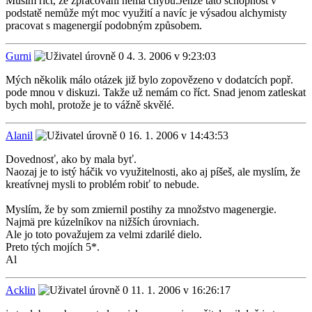
Musím říct, že zpracování nemá chybu.Jenže tato schopnost v
podstatě nemůže mýt moc využití a navíc je výsadou alchymisty
pracovat s magenergií podobným způsobem.
Gurni
4. 3. 2006 v 9:23:03
Mých několik málo otázek již bylo zopovězeno v dodatcích popř.
pode mnou v diskuzi. Takže už nemám co říct. Snad jenom zatleskat
bych mohl, protože je to vážně skvělé.
Alanil
16. 1. 2006 v 14:43:53
Dovednosť, ako by mala byť.
Naozaj je to istý háčik vo využitelnosti, ako aj píšeš, ale myslím, že
kreatívnej mysli to problém robiť to nebude.
Myslím, že by som zmiernil postihy za množstvo magenergie.
Najmä pre kúzelníkov na nižších úrovniach.
Ale jo toto považujem za velmi zdarilé dielo.
Preto tých mojích 5*.
Al
Acklin
11. 1. 2006 v 16:26:17