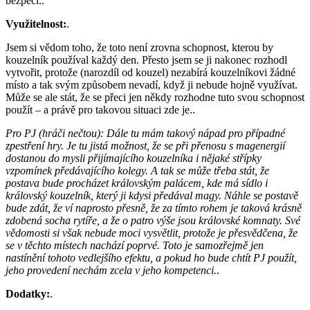
bezpečí..
Využitelnost:
.
Jsem si vědom toho, že toto není zrovna schopnost, kterou by
kouzelník používal každý den. Přesto jsem se ji nakonec rozhodl
vytvořit, protože (narozdíl od kouzel) nezabírá kouzelníkovi žádné
místo a tak svým způsobem nevadí, když ji nebude hojně využívat.
Může se ale stát, že se přeci jen někdy rozhodne tuto svou schopnost
použít – a právě pro takovou situaci zde je..
Pro PJ (hráči nečtou): Dále tu mám takový nápad pro případné
zpestření hry. Je tu jistá možnost, že se při přenosu s magenergií
dostanou do mysli přijímajícího kouzelníka i nějaké střípky
vzpomínek předávajícího kolegy. A tak se může třeba stát, že
postava bude procházet královským palácem, kde má sídlo i
královský kouzelník, který ji kdysi předával magy. Náhle se postavě
bude zdát, že ví naprosto přesně, že za tímto rohem je taková krásně
zdobená socha rytíře, a že o patro výše jsou královské komnaty. Své
vědomosti si však nebude moci vysvětlit, protože je přesvědčena, že
se v těchto místech nachází poprvé. Toto je samozřejmě jen
nastínění tohoto vedlejšího efektu, a pokud ho bude chtít PJ použít,
jeho provedení nechám zcela v jeho kompetenci.
.
Dodatky:
.