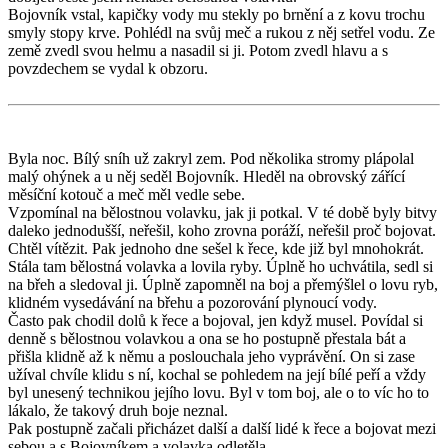
Bojovník vstal, kapičky vody mu stekly po brnění a z kovu trochu
smyly stopy krve. Pohlédl na svůj meč a rukou z něj setřel vodu. Ze
země zvedl svou helmu a nasadil si ji. Potom zvedl hlavu a s
povzdechem se vydal k obzoru.
Byla noc. Bílý sníh už zakryl zem. Pod několika stromy plápolal
malý ohýnek a u něj seděl Bojovník. Hleděl na obrovský zářící
měsíční kotouč a meč měl vedle sebe.
Vzpomínal na bělostnou volavku, jak ji potkal. V té době byly bitvy
daleko jednodušší, neřešil, koho zrovna poráží, neřešil proč bojovat.
Chtěl vítězit. Pak jednoho dne sešel k řece, kde již byl mnohokrát.
Stála tam bělostná volavka a lovila ryby. Úplně ho uchvátila, sedl si
na břeh a sledoval ji. Úplně zapomněl na boj a přemýšlel o lovu ryb,
klidném vysedávání na břehu a pozorování plynoucí vody.
Často pak chodil dolů k řece a bojoval, jen když musel. Povídal si
denně s bělostnou volavkou a ona se ho postupně přestala bát a
přišla klidně až k němu a poslouchala jeho vyprávění. On si zase
užíval chvíle klidu s ní, kochal se pohledem na její bílé peří a vždy
byl unesený technikou jejího lovu. Byl v tom boj, ale o to víc ho to
lákalo, že takový druh boje neznal.
Pak postupně začali přicházet další a další lidé k řece a bojovat mezi
sebou a s Bojovníkem a volavka odletěla.