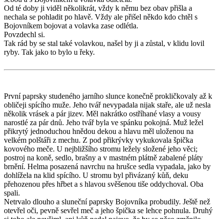
Od té doby ji viděl několikrát, vždy k němu bez obav přišla a
nechala se pohladit po hlavě. Vždy ale přišel někdo kdo chtěl s
Bojovníkem bojovat a volavka zase odlétla.
Povzdechl si.
Tak rád by se stal také volavkou, našel by ji a zůstal, v klidu lovil
ryby. Tak jako to bylo u řeky.
První paprsky studeného jarního slunce konečně prokličkovaly až k
obličeji spícího muže. Jeho tvář nevypadala nijak staře, ale už nesla
několik vrásek a pár jizev. Měl nakrátko ostříhané vlasy a vousy
narostlé za pár dnů. Jeho tvář byla ve spánku pokojná. Muž ležel
přikrytý jednoduchou hnědou dekou a hlavu měl uloženou na
velkém polštáři z mechu. Z pod přikrývky vykukovala špička
kovového meče. U nejbližšího stromu ležely složené jeho věci;
postroj na koně, sedlo, brašny a v mastném plátně zabalené pláty
brnění. Helma posazená navrchu na hrušce sedla vypadala, jako by
dohlížela na klid spícího. U stromu byl přivázaný kůň, deku
přehozenou přes hřbet a s hlavou svěšenou tiše oddychoval. Oba
spali.
Netrvalo dlouho a sluneční paprsky Bojovníka probudily. Ještě než
otevřel oči, pevně sevřel meč a jeho špička se lehce pohnula. Druhý