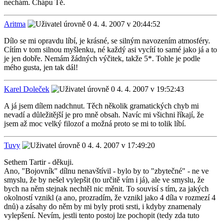
nechám. Chápu Tě.
Aritma
4. 4. 2007 v 20:44:52
Dílo se mi opravdu líbí, je krásné, se silným navozením atmosféry.
Cítím v tom silnou myšlenku, né každý asi vycítí to samé jako já a to
je jen dobře. Nemám žádných výčitek, takže 5*. Tohle je podle
mého gusta, jen tak dál!
Karel Doleček
4. 4. 2007 v 19:52:43
A já jsem dílem nadchnut. Těch několik gramatických chyb mi
nevadí a důležitější je pro mně obsah. Navíc mi všichni říkají, že
jsem až moc velký filozof a možná proto se mi to tolik líbí.
Tuvy
4. 4. 2007 v 17:49:20
Sethem Tartir - děkuji.
Ano, "Bojovník" dílnu nenavštívil - bylo by to "zbytečné" - ne ve
smyslu, že by nešel vylepšit (to určitě vím i já), ale ve smyslu, že
bych na něm stejnak nechtěl nic měnit. To souvisí s tím, za jakých
okolností vznikl (a ano, prozradím, že vznikl jako 4 díla v rozmezí 4
dnů) a zásahy do něm by mi byly proti srsti, i kdyby znamenaly
vylepšení. Nevím, jestli tento postoj lze pochopit (tedy zda tuto