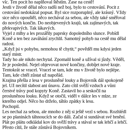
víc. Ten pocit ho naplňoval štěstím. Zase na cestě!
Jestli v životě dělal něco radši než boj, bylo to cestování. Pocit z
cestování nedokázal popsat. Byl sice rozporuplný, ale krásný. Vždy
sice něco opouštěl, něco nechával za sebou, ale vždy také směřoval
do nových končin. Do neobjevených krajů, tak zajímavých, tak
překvapivých. Tak lákavých.
Vyjel z mlhy a les prozářily paprsky dopoledního slunce. Pobídl
Koně a ten bez zaváhání zrychlil. Samotný pohyb na cestě mu dělal
radost.
„Když jsi v pohybu, nemohou tě chytit,“ pověděl mu kdysi jeden
starý mistr.
Tady ho ale nikdo nechytal. Zpomalil koně a užíval si jízdy. Věděl,
že je poslední. Nejel objevovat nové končiny, dobíjet nové kraje.
Tentokrát se vracel. Vracel se tam, kde mu v životě bylo nejlépe.
Tam, kde chtěl zůstat už napořád.
Krajina přešla z lesa v prosluněné louky a Bojovník dál spokojeně
jel. Už necítil slabost ani únavu. Zato cítil svěží vzduch a vůni
čerstvé trávy pod kopyty Koně. Zastavil ho a seskočil na
prosluněnou louku. Když se otočil, viděl v dálce les v mlze, ze
kterého odjel. Něco ho drželo, táhlo zpátky k lesu.
Pochopil.
Les nechal za sebou, ale mnoho z něj si ještě vezl s sebou. Rozhlédl
se po planinách táhnoucích se do dáli. Začal si sundávat své brnění.
Plát po plátu odkládal kov do svěží trávy a stával se tak lehčí a lehčí.
Přesto cítil, že stále zůstává Bojovníkem.