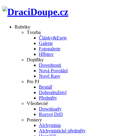
Rubriky
Tvorba
Články&Eseje
Galerie
Fotogalerie
Hřbitov
Doplňky
Dovednosti
Nová Povolání
Nové Rasy
Pro PJ
Bestiář
Dobrodružství
Předměty
Všeobecné
Downloady
Rozvoj DrD
Postavy
Alchymista
Alchymistické předměty