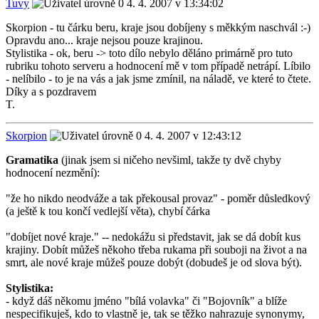
Tuvy
4. 4. 2007 v 13:34:02
Skorpion - tu čárku beru, kraje jsou dobíjeny s měkkým naschvál :-)
Opravdu ano... kraje nejsou pouze krajinou.
Stylistika - ok, beru -> toto dílo nebylo děláno primárně pro tuto
rubriku tohoto serveru a hodnocení mě v tom případě netrápí. Líbilo
- nelíbilo - to je na vás a jak jsme zmínil, na náladě, ve které to čtete.
Díky a s pozdravem
T.
Skorpion
4. 4. 2007 v 12:43:12
Gramatika
(jinak jsem si ničeho nevšiml, takže ty dvě chyby
hodnocení nezmění):
"že ho nikdo neodváže a tak překousal provaz" - poměr důsledkový
(a ještě k tou končí vedlejší věta), chybí čárka
"dobíjet nové kraje." -- nedokážu si představit, jak se dá dobít kus
krajiny. Dobít můžeš někoho třeba rukama při souboji na život a na
smrt, ale nové kraje můžeš pouze dobýt (dobudeš je od slova být).
Stylistika:
- když dáš někomu jméno "bílá volavka" či "Bojovník" a blíže
nespecifikuješ, kdo to vlastně je, tak se těžko nahrazuje synonymy,