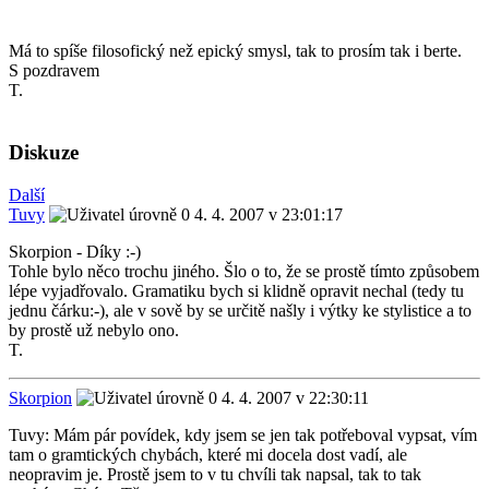
Má to spíše filosofický než epický smysl, tak to prosím tak i berte.
S pozdravem
T.
Diskuze
Další
Tuvy
4. 4. 2007 v 23:01:17
Skorpion - Díky :-)
Tohle bylo něco trochu jiného. Šlo o to, že se prostě tímto způsobem
lépe vyjadřovalo. Gramatiku bych si klidně opravit nechal (tedy tu
jednu čárku:-), ale v sově by se určitě našly i výtky ke stylistice a to
by prostě už nebylo ono.
T.
Skorpion
4. 4. 2007 v 22:30:11
Tuvy: Mám pár povídek, kdy jsem se jen tak potřeboval vypsat, vím
tam o gramtických chybách, které mi docela dost vadí, ale
neopravim je. Prostě jsem to v tu chvíli tak napsal, tak to tak