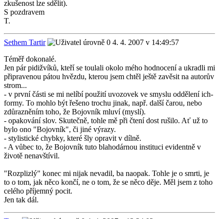
zkušenost lze sdělit).
S pozdravem
T.
Sethem Tartir
4. 4. 2007 v 14:49:57
Téměř dokonalé.
Jen pár pidižvíků, kteří se toulali okolo mého hodnocení a ukradli mi
připravenou pátou hvězdu, kterou jsem chtěl ještě zavěsit na autorův
strom...
- v první části se mi nelíbí použití uvozovek ve smyslu oddělení ich-
formy. To mohlo být řešeno trochu jinak, např. další čarou, nebo
zdůrazněním toho, že Bojovník mluví (myslí).
- opakování slov. Skutečně, tohle mě při čtení dost rušilo. Ať už to
bylo ono "Bojovník", či jiné výrazy.
- stylistické chybky, které šly opravit v dílně.
- A vůbec to, že Bojovník tuto blahodárnou instituci evidentně v
životě nenavštívil.
"Rozplizlý" konec mi nijak nevadil, ba naopak. Tohle je o smrti, je
to o tom, jak něco končí, ne o tom, že se něco děje. Měl jsem z toho
celého příjemný pocit.
Jen tak dál.