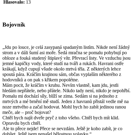
Hlasovalo:
13
Bojovník
„Jdu po louce, je celá zasypaná spadaným listím. Nikde není žádný
strom a v dáli šumí asi moře. Šedá mračna se pomalu pohybují po
obloze a fouká studený štiplavý vítr. Převrací listy. Ve vzduchu jsou
jemné kapičky vody, které studí na tváři a rukách. Havrani ostře
krákají, když cupují všude okolo mrtvá těla. Z některých lehce
spoutá pára. Kráčím krajinou sám, občas vyplaším některého z
hodovníků a on pak s křikem popolétne.
Mám pocit, že kráčím v kruhu. Nevím vlastně, kam jdu, jestli
hledám nepřátele, nebo přátele. Nikdo tady není, nikdo je nepohřbí.
Pomalu mi dochází síly, blíží se zima. Sedám si na jednoho z
mrtvých a mé brnění mě studí. Jeden z havranů přistál vedle mě na
noze mrtvého a začal hodovat. Mohl bych ho zabít jedinou ranou
meče, ale – proč bojovat?
Chtěl bych najít dveře pryč z toho všeho. Chtěl bych mít klid.
Opravdu bych chtěl.
Ale to přece nejde! Přece se nevzdám. Ještě je koho zabít, je co
dobíjet. Ještě jsem nenašel bělostnou volavku.“