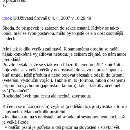
S pozdravem
T.
irook
4. 4. 2007 v 10:29:49
Škoda, že příspěvek je zařazen do sekce ostatní. Kdyby se takto
loučil hráč se svou postavou, mělo by to jistě celé o dost osobitější
nádech.
Ale i tak je dílo vcelku zajímavé. K samotnému obsahu se raději
nějak konkrétně vyjadřovat nebudu, je celkem zřejmé, co nám autor
předkládá.
Pravdou však je, že se s takovou filozofií nemohu příliš ztotožnit -
bojovníci se z velké většiny nedostávali do stavu naprosté apatie -
buď umřeli ještě předtím a nebo bojovat přestali a odešli do ústraní
(veteráni, vysloužilí vojáci). Takhle mi to (formou, nikoli obsahem)
připomíná východní (japonskou kulturu), kde jakýkoliv účel měl
svůj "nadúčel".
Rozhodně bych tuto cestu ale nechtěl zavrhnout.
K čemu se můžu (musím) vyjádřit (a udělám to), je stylistika a forma
napsaného. Mám několik postřehů:
- kvalita textu má s narůstajícími stránkami sestupnou tendenci, což
je velká škoda.
- v dalším psaní je potřeba si dát pozor na slovosled a stavbu vět,