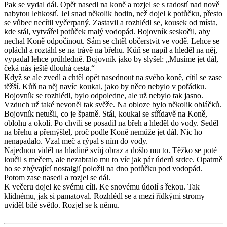
Pak se vydal dál. Opět nasedl na koně a rozjel se s radostí nad nově
nabytou lehkostí. Jel snad několik hodin, než dojel k potůčku, přesto
se vůbec necítil vyčerpaný. Zastavil a rozhlédl se, kousek od místa,
kde stál, vytvářel potůček malý vodopád. Bojovník seskočil, aby
nechal Koně odpočinout. Sám se chtěl občerstvit ve vodě. Lehce se
opláchl a roztáhl se na trávě na břehu. Kůň se napil a hleděl na něj,
vypadal lehce průhledně. Bojovník jako by slyšel: „Musíme jet dál,
čeká nás ještě dlouhá cesta.“
Když se ale zvedl a chtěl opět nasednout na svého koně, cítil se zase
těžší. Kůň na něj navíc koukal, jako by něco nebylo v pořádku.
Bojovník se rozhlédl, bylo odpoledne, ale už nebylo tak jasno.
Vzduch už také nevoněl tak svěže. Na obloze bylo několik obláčků.
Bojovník netušil, co je špatně. Stál, koukal se střídavě na Koně,
oblohu a okolí. Po chvíli se posadil na břeh a hleděl do vody. Seděl
na břehu a přemýšlel, proč podle Koně nemůže jet dál. Nic ho
nenapadalo. Vzal meč a rýpal s ním do vody.
Najednou viděl na hladině svůj obraz a došlo mu to. Těžko se poté
loučil s mečem, ale nezabralo mu to víc jak pár úderů srdce. Opatrně
ho se zbývající nostalgií položil na dno potůčku pod vodopád.
Potom zase nasedl a rozjel se dál.
K večeru dojel ke svému cíli. Ke snovému údolí s řekou. Tak
klidnému, jak si pamatoval. Rozhlédl se a mezi řídkými stromy
uviděl bílé světlo. Rozjel se k němu.