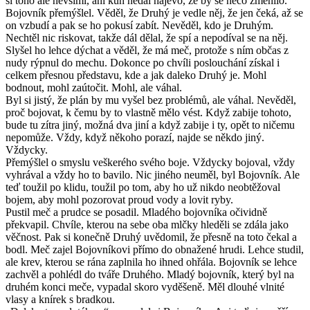
si toho ale nevšiml, ani kůň nedal najevo, že by se něco změnilo.
Bojovník přemýšlel. Věděl, že Druhý je vedle něj, že jen čeká, až se
on vzbudí a pak se ho pokusí zabít. Nevěděl, kdo je Druhým.
Nechtěl nic riskovat, takže dál dělal, že spí a nepodíval se na něj.
Slyšel ho lehce dýchat a věděl, že má meč, protože s ním občas z
nudy rýpnul do mechu. Dokonce po chvíli poslouchání získal i
celkem přesnou představu, kde a jak daleko Druhý je. Mohl
bodnout, mohl zaútočit. Mohl, ale váhal.
Byl si jistý, že plán by mu vyšel bez problémů, ale váhal. Nevěděl,
proč bojovat, k čemu by to vlastně mělo vést. Když zabije tohoto,
bude tu zítra jiný, možná dva jiní a když zabije i ty, opět to ničemu
nepomůže. Vždy, když někoho porazí, najde se někdo jiný.
Vždycky.
Přemýšlel o smyslu veškerého svého boje. Vždycky bojoval, vždy
vyhrával a vždy ho to bavilo. Nic jiného neuměl, byl Bojovník. Ale
teď toužil po klidu, toužil po tom, aby ho už nikdo neobtěžoval
bojem, aby mohl pozorovat proud vody a lovit ryby.
Pustil meč a prudce se posadil. Mladého bojovníka očividně
překvapil. Chvíle, kterou na sebe oba mlčky hleděli se zdála jako
věčnost. Pak si konečně Druhý uvědomil, že přesně na toto čekal a
bodl. Meč zajel Bojovníkovi přímo do obnažené hrudi. Lehce studil,
ale krev, kterou se rána zaplnila ho ihned ohřála. Bojovník se lehce
zachvěl a pohlédl do tváře Druhého. Mladý bojovník, který byl na
druhém konci meče, vypadal skoro vyděšeně. Měl dlouhé vlnité
vlasy a knírek s bradkou.