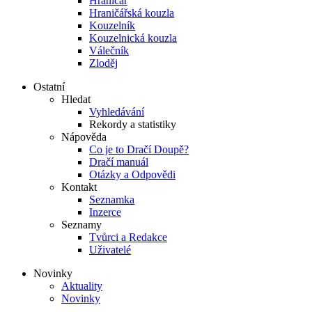
Hraničář
Hraničářská kouzla
Kouzelník
Kouzelnická kouzla
Válečník
Zloděj
Ostatní
Hledat
Vyhledávání
Rekordy a statistiky
Nápověda
Co je to Dračí Doupě?
Dračí manuál
Otázky a Odpovědi
Kontakt
Seznamka
Inzerce
Seznamy
Tvůrci a Redakce
Uživatelé
Novinky
Aktuality
Novinky