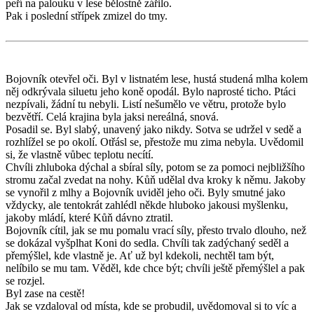
peří na palouku v lese bělostně zářilo.
Pak i poslední střípek zmizel do tmy.
Bojovník otevřel oči. Byl v listnatém lese, hustá studená mlha kolem
něj odkrývala siluetu jeho koně opodál. Bylo naprosté ticho. Ptáci
nezpívali, žádní tu nebyli. Listí nešumělo ve větru, protože bylo
bezvětří. Celá krajina byla jaksi nereálná, snová.
Posadil se. Byl slabý, unavený jako nikdy. Sotva se udržel v sedě a
rozhlížel se po okolí. Otřásl se, přestože mu zima nebyla. Uvědomil
si, že vlastně vůbec teplotu necítí.
Chvíli zhluboka dýchal a sbíral síly, potom se za pomoci nejbližšího
stromu začal zvedat na nohy. Kůň udělal dva kroky k němu. Jakoby
se vynořil z mlhy a Bojovník uviděl jeho oči. Byly smutné jako
vždycky, ale tentokrát zahlédl někde hluboko jakousi myšlenku,
jakoby mládí, které Kůň dávno ztratil.
Bojovník cítil, jak se mu pomalu vrací síly, přesto trvalo dlouho, než
se dokázal vyšplhat Koni do sedla. Chvíli tak zadýchaný seděl a
přemýšlel, kde vlastně je. Ať už byl kdekoli, nechtěl tam být,
nelíbilo se mu tam. Věděl, kde chce být; chvíli ještě přemýšlel a pak
se rozjel.
Byl zase na cestě!
Jak se vzdaloval od místa, kde se probudil, uvědomoval si to víc a