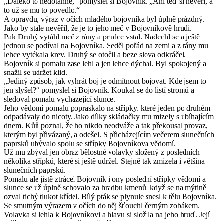
„Daleko to nedotáhne,“ pomyslel si Bojovník. „Ani teď si nevěří, a
to už se mu to povedlo.“
A opravdu, výraz v očích mladého bojovníka byl úplně prázdný.
Jako by stále nevěřil, že je to jeho meč v Bojovníkově hrudi.
Pak Druhý vytáhl meč z rány a prudce vstal. Nadechl se a ještě
jednou se podíval na Bojovníka. Seděl pořád na zemi a z rány mu
lehce vytékala krev. Druhý se otočil a beze slova odkráčel.
Bojovník si pomalu zase lehl a jen lehce dýchal. Byl spokojený a
snažil se udržet klid.
„Jediný způsob, jak vyhrát boj je odmítnout bojovat. Kde jsem to
jen slyšel?“ pomyslel si Bojovník. Koukal se do listí stromů a
sledoval pomalu vycházející slunce.
Jeho vědomí pomalu popraskalo na střípky, které jeden po druhém
odpadávaly do nicoty. Jako dílky skládačky mu mizely s ubíhajícím
dnem. Kůň poznal, že ho nikdo neodváže a tak překousal provaz,
kterým byl přivázaný, a odešel. S přicházejícím večerem slunečních
paprsků ubývalo spolu se střípky Bojovníkova vědomí.
Už mu zbýval jen obraz bělostné volavky složený z posledních
několika střípků, které si ještě udržel. Stejně tak zmizela i většina
slunečních paprsků.
Pomalu ale jistě ztrácel Bojovník i ony poslední střípky vědomí a
slunce se už úplně schovalo za hradbu kmenů, když se na mýtině
ozval tichý tlukot křídel. Bílý pták se plynule snesl k tělu Bojovníka.
Se smutným výrazem v očích do něj šťouchl černým zobákem.
Volavka si lehla k Bojovníkovi a hlavu si složila na jeho hruď. Její