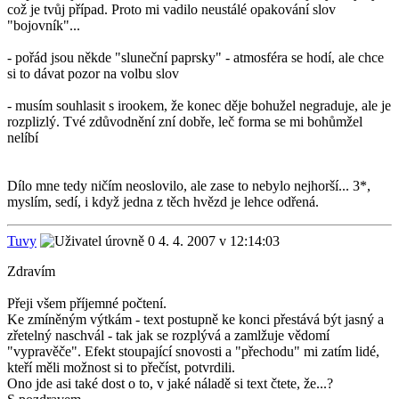
což je tvůj případ. Proto mi vadilo neustálé opakování slov
"bojovník"...
- pořád jsou někde "sluneční paprsky" - atmosféra se hodí, ale chce
si to dávat pozor na volbu slov
- musím souhlasit s irookem, že konec děje bohužel negraduje, ale je
rozplizlý. Tvé zdůvodnění zní dobře, leč forma se mi bohůmžel
nelíbí
Dílo mne tedy ničím neoslovilo, ale zase to nebylo nejhorší... 3*,
myslím, sedí, i když jedna z těch hvězd je lehce odřená.
Tuvy
4. 4. 2007 v 12:14:03
Zdravím
Přeji všem příjemné počtení.
Ke zmíněným výtkám - text postupně ke konci přestává být jasný a
zřetelný naschvál - tak jak se rozplývá a zamlžuje vědomí
"vypravěče". Efekt stoupající snovosti a "přechodu" mi zatím lidé,
kteří měli možnost si to přečíst, potvrdili.
Ono jde asi také dost o to, v jaké náladě si text čtete, že...?