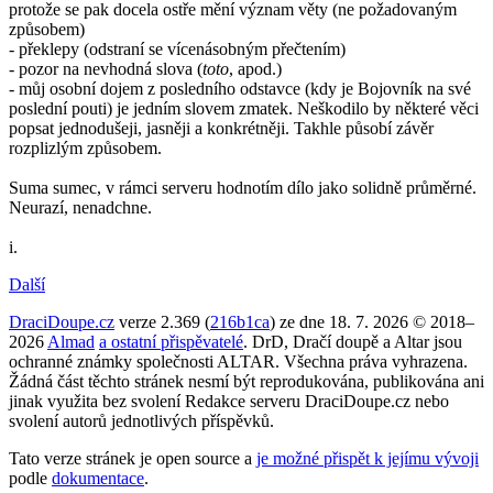
protože se pak docela ostře mění význam věty (ne požadovaným
způsobem)
- překlepy (odstraní se vícenásobným přečtením)
- pozor na nevhodná slova (
toto
, apod.)
- můj osobní dojem z posledního odstavce (kdy je Bojovník na své
poslední pouti) je jedním slovem zmatek. Neškodilo by některé věci
popsat jednodušeji, jasněji a konkrétněji. Takhle působí závěr
rozplizlým způsobem.
Suma sumec, v rámci serveru hodnotím dílo jako solidně průměrné.
Neurazí, nenadchne.
i.
Další
DraciDoupe.cz
verze 2.369 (
216b1ca
) ze dne 18. 7. 2026 © 2018–
2026
Almad
a ostatní přispěvatelé
. DrD, Dračí doupě a Altar jsou
ochranné známky společnosti ALTAR. Všechna práva vyhrazena.
Žádná část těchto stránek nesmí být reprodukována, publikována ani
jinak využita bez svolení Redakce serveru DraciDoupe.cz nebo
svolení autorů jednotlivých příspěvků.
Tato verze stránek je open source a
je možné přispět k jejímu vývoji
podle
dokumentace
.