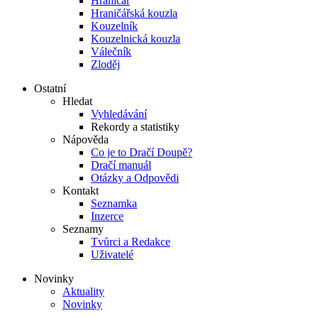
Hraničář
Hraničářská kouzla
Kouzelník
Kouzelnická kouzla
Válečník
Zloděj
Ostatní
Hledat
Vyhledávání
Rekordy a statistiky
Nápověda
Co je to Dračí Doupě?
Dračí manuál
Otázky a Odpovědi
Kontakt
Seznamka
Inzerce
Seznamy
Tvůrci a Redakce
Uživatelé
Novinky
Aktuality
Novinky