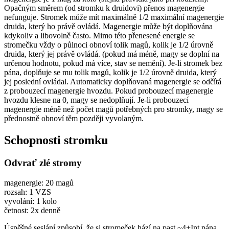
Opačným směrem (od stromku k druidovi) přenos magenergie
nefunguje. Stromek může mít maximálně 1/2 maximální magenergie
druida, který ho právě ovládá. Magenergie může být doplňována
kdykoliv a libovolně často. Mimo této přenesené energie se
stromečku vždy o půlnoci obnoví tolik magů, kolik je 1/2 úrovně
druida, který jej právě ovládá. (pokud má méně, magy se doplní na
určenou hodnotu, pokud má více, stav se nemění). Je-li stromek bez
pána, doplňuje se mu tolik magů, kolik je 1/2 úrovně druida, který
jej poslední ovládal. Automaticky doplňovaná magenergie se odčítá
z probouzecí magenergie hvozdu. Pokud probouzecí magenergie
hvozdu klesne na 0, magy se nedoplňují. Je-li probouzecí
magenergie méně než počet magů potřebných pro stromky, magy se
přednostně obnoví těm později vyvolaným.
Schopnosti stromku
Odvrať zlé stromy
magenergie: 20 magů
rozsah: 1 VZS
vyvolání: 1 kolo
četnost: 2x denně
Úspěšné seslání způsobí, že si stromeček hází na past ~4+Int pána