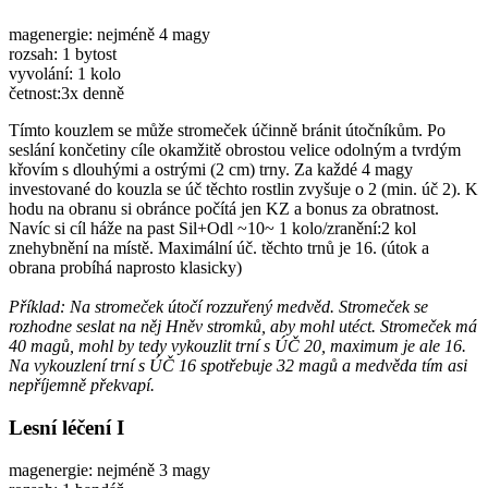
magenergie: nejméně 4 magy
rozsah: 1 bytost
vyvolání: 1 kolo
četnost:3x denně
Tímto kouzlem se může stromeček účinně bránit útočníkům. Po
seslání končetiny cíle okamžitě obrostou velice odolným a tvrdým
křovím s dlouhými a ostrými (2 cm) trny. Za každé 4 magy
investované do kouzla se úč těchto rostlin zvyšuje o 2 (min. úč 2). K
hodu na obranu si obránce počítá jen KZ a bonus za obratnost.
Navíc si cíl háže na past Sil+Odl ~10~ 1 kolo/zranění:2 kol
znehybnění na místě. Maximální úč. těchto trnů je 16. (útok a
obrana probíhá naprosto klasicky)
Příklad: Na stromeček útočí rozzuřený medvěd. Stromeček se
rozhodne seslat na něj Hněv stromků, aby mohl utéct. Stromeček má
40 magů, mohl by tedy vykouzlit trní s ÚČ 20, maximum je ale 16.
Na vykouzlení trní s ÚČ 16 spotřebuje 32 magů a medvěda tím asi
nepříjemně překvapí.
Lesní léčení I
magenergie: nejméně 3 magy