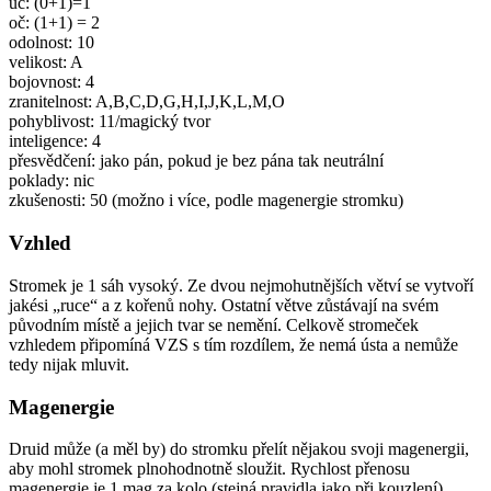
úč: (0+1)=1
oč: (1+1) = 2
odolnost: 10
velikost: A
bojovnost: 4
zranitelnost: A,B,C,D,G,H,I,J,K,L,M,O
pohyblivost: 11/magický tvor
inteligence: 4
přesvědčení: jako pán, pokud je bez pána tak neutrální
poklady: nic
zkušenosti: 50 (možno i více, podle magenergie stromku)
Vzhled
Stromek je 1 sáh vysoký. Ze dvou nejmohutnějších větví se vytvoří
jakési „ruce“ a z kořenů nohy. Ostatní větve zůstávají na svém
původním místě a jejich tvar se nemění. Celkově stromeček
vzhledem připomíná VZS s tím rozdílem, že nemá ústa a nemůže
tedy nijak mluvit.
Magenergie
Druid může (a měl by) do stromku přelít nějakou svoji magenergii,
aby mohl stromek plnohodnotně sloužit. Rychlost přenosu
magenergie je 1 mag za kolo (stejná pravidla jako při kouzlení).