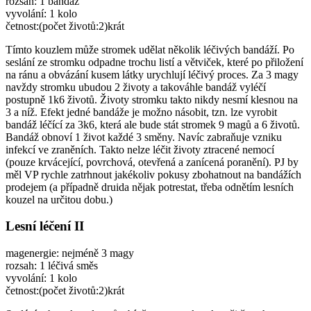
rozsah: 1 bandáž
vyvolání: 1 kolo
četnost:(počet životů:2)krát
Tímto kouzlem může stromek udělat několik léčivých bandáží. Po
seslání ze stromku odpadne trochu listí a větviček, které po přiložení
na ránu a obvázání kusem látky urychlují léčivý proces. Za 3 magy
navždy stromku ubudou 2 životy a takováhle bandáž vyléčí
postupně 1k6 životů. Životy stromku takto nikdy nesmí klesnou na
3 a níž. Efekt jedné bandáže je možno násobit, tzn. lze vyrobit
bandáž léčící za 3k6, která ale bude stát stromek 9 magů a 6 životů.
Bandáž obnoví 1 život každé 3 směny. Navíc zabraňuje vzniku
infekcí ve zraněních. Takto nelze léčit životy ztracené nemocí
(pouze krvácející, povrchová, otevřená a zanícená poranění). PJ by
měl VP rychle zatrhnout jakékoliv pokusy zbohatnout na bandážích
prodejem (a případně druida nějak potrestat, třeba odnětím lesních
kouzel na určitou dobu.)
Lesní léčení II
magenergie: nejméně 3 magy
rozsah: 1 léčivá směs
vyvolání: 1 kolo
četnost:(počet životů:2)krát