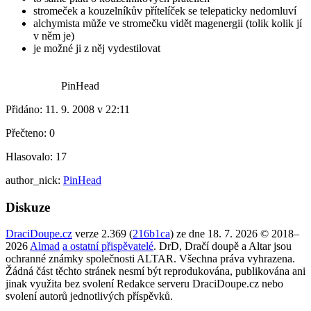
stromeček a kouzelníkův přítelíček se telepaticky nedomluví
alchymista může ve stromečku vidět magenergii (tolik kolik jí
v něm je)
je možné ji z něj vydestilovat
PinHead
Přidáno:
11. 9. 2008 v 22:11
Přečteno:
0
Hlasovalo:
17
author_nick:
PinHead
Diskuze
DraciDoupe.cz
verze 2.369 (
216b1ca
) ze dne 18. 7. 2026 © 2018–
2026
Almad
a ostatní přispěvatelé
. DrD, Dračí doupě a Altar jsou
ochranné známky společnosti ALTAR. Všechna práva vyhrazena.
Žádná část těchto stránek nesmí být reprodukována, publikována ani
jinak využita bez svolení Redakce serveru DraciDoupe.cz nebo
svolení autorů jednotlivých příspěvků.