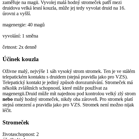
zaměřuje na magii. Vyvolej malá hodný stromeček patří mezi
druidova velká lesní kouzla, může jej tedy vyvolat druid na 16.
úrovni a vyšší.
magenergie: 40 magů
vyvolání: 1 směna
četnost: 2x denně
Účinek kouzla
Oživne malý, nejvýše 1 sáh vysoký strom stromek. Ten je ve stálém
telepatickém kontaktu s druidem (stejná pravidla jako pro VZS).
Telepatický kontakt je jediný způsob dorozumívání. Stromeček má
několik zvláštních schopností, které může používat za
magenergii.Druid může mít najednou pod kontrolou velký zlý strom
nebo
malý hodný stromeček, nikdy oba zároveň. Pro stromek platí
stejná omezení a pravidla jako pro VZS. Stromek není možno nijak
léčit.
Stromeček
životaschopnost: 2