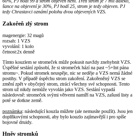
60%, PJ hodí 99 a strom objeven není. Třetí strom je 7 mil daleko,
šance na objevení je 30%, PJ hodí 25, strom je tedy objeven. PJ
tedy Chrastavci oznámí polohu dvou objevených VZS.
Zakořeň zlý strom
magenergie: 32 magů
rozsah: 1 VZS
vyvolání: 1 kolo
četnost:2x denně
Tímto kouzlem se stromeček může pokusit navždy znehybnit VZS.
Úspěšné seslání způsobí, že si stromeček hází na past ~5+Int pána
stromu~. Pokud stromek neuspěje, nic se neděje a VZS nemá žádné
postihy. V případě úspěchu strom zakoření. Zakořeněný VZS se
změní zpět v obyčejný strom, ztrácí všechny své schopnosti. Tento
strom už nikdy nemůže vyvolán jako VZS. Seslání vypadá
následovně: stromeček svými větvemi namíří na VZS, zašustí listy a
poté se dotkne země.
poznámka
: následující kouzla můžete (ale nemusíte použít). Jsou jen
doplňkovými schopnosti, aby bylo kouzlo zajímavější i pro spíše
bojovné druidy.
Hněv stromků