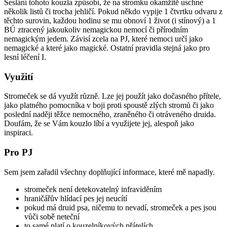
Seslání tohoto kouzla způsobí, že na stromku okamžitě uschne
několik listů či trocha jehličí. Pokud někdo vypije 1 čtvrtku odvaru z
těchto surovin, každou hodinu se mu obnoví 1 život (i stínový) a 1
BÚ ztracený jakoukoliv nemagickou nemocí či přírodním
nemagickým jedem. Závisí zcela na PJ, které nemoci určí jako
nemagické a které jako magické. Ostatní pravidla stejná jako pro
lesní léčení I.
Využití
Stromeček se dá využít různě. Lze jej použít jako dočasného přítele,
jako platného pomocníka v boji proti spoustě zlých stromů či jako
poslední naději těžce nemocného, zraněného či otráveného druida.
Doufám, že se Vám kouzlo líbí a využijete jej, alespoň jako
inspiraci.
Pro PJ
Sem jsem zařadil všechny doplňující informace, které mě napadly.
stromeček není detekovatelný infraviděním
hraničářův hlídací pes jej neucítí
pokud má druid psa, ničemu to nevadí, stromeček a pes jsou
vůči sobě neteční
to samé platí o kouzelníkových přátelích