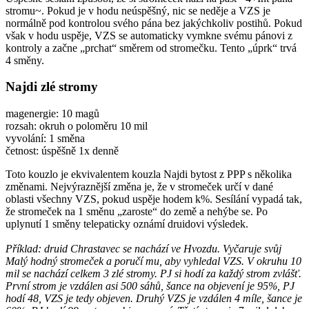
stromu~. Pokud je v hodu neúspěšný, nic se neděje a VZS je
normálně pod kontrolou svého pána bez jakýchkoliv postihů. Pokud
však v hodu uspěje, VZS se automaticky vymkne svému pánovi z
kontroly a začne „prchat“ směrem od stromečku. Tento „úprk“ trvá
4 směny.
Najdi zlé stromy
magenergie: 10 magů
rozsah: okruh o poloměru 10 mil
vyvolání: 1 směna
četnost: úspěšně 1x denně
Toto kouzlo je ekvivalentem kouzla Najdi bytost z PPP s několika
změnami. Nejvýraznější změna je, že v stromeček určí v dané
oblasti všechny VZS, pokud uspěje hodem k%. Sesílání vypadá tak,
že stromeček na 1 směnu „zaroste“ do země a nehýbe se. Po
uplynutí 1 směny telepaticky oznámí druidovi výsledek.
Příklad: druid Chrastavec se nachází ve Hvozdu. Vyčaruje svůj
Malý hodný stromeček a poručí mu, aby vyhledal VZS. V okruhu 10
mil se nachází celkem 3 zlé stromy. PJ si hodí za každý strom zvlášť.
První strom je vzdálen asi 500 sáhů, šance na objevení je 95%, PJ
hodí 48, VZS je tedy objeven. Druhý VZS je vzdálen 4 míle, šance je