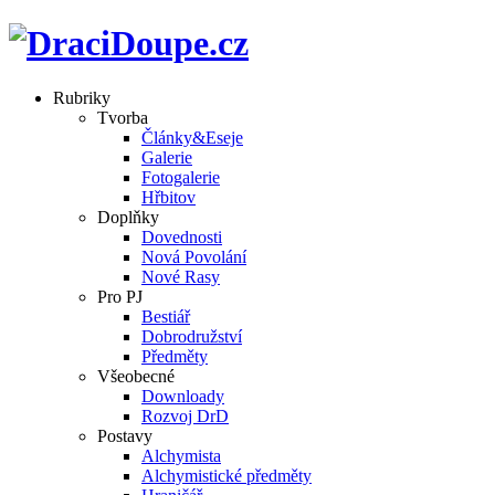
Rubriky
Tvorba
Články&Eseje
Galerie
Fotogalerie
Hřbitov
Doplňky
Dovednosti
Nová Povolání
Nové Rasy
Pro PJ
Bestiář
Dobrodružství
Předměty
Všeobecné
Downloady
Rozvoj DrD
Postavy
Alchymista
Alchymistické předměty