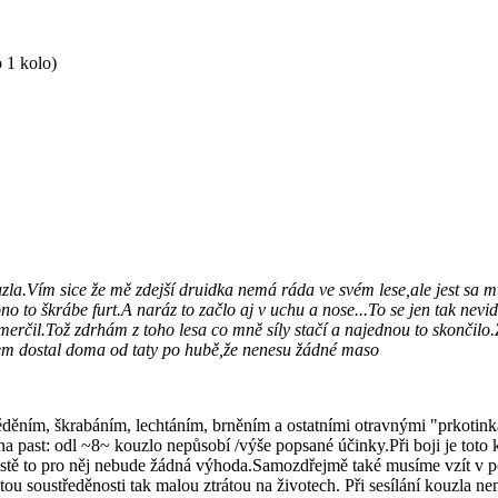
 1 kolo)
.Vím sice že mě zdejší druidka nemá ráda ve svém lese,ale jest sa mus
no to škrábe furt.A naráz to začlo aj v uchu a nose...To se jen tak nev
rčil.Tož zdrhám z toho lesa co mně síly stačí a najednou to skončilo.
em dostal doma od taty po hubě,že nenesu žádné maso
ěděním, škrabáním, lechtáním, brněním a ostatními otravnými "prkotin
a past: odl ~8~ kouzlo nepůsobí /výše popsané účinky.Při boji je toto k
jistě to pro něj nebude žádná výhoda.Samozdřejmě také musíme vzít v po
tou soustředěnosti tak malou ztrátou na životech. Při sesílání kouzla n