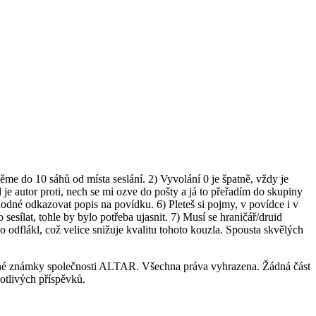
e do 10 sáhů od místa seslání. 2) Vyvolání 0 je špatně, vždy je
je autor proti, nech se mi ozve do pošty a já to přeřadím do skupiny
vhodné odkazovat popis na povídku. 6) Pleteš si pojmy, v povídce i v
esílat, tohle by bylo potřeba ujasnit. 7) Musí se hraničář/druid
odflákl, což velice snižuje kvalitu tohoto kouzla. Spousta skvělých
nné známky společnosti ALTAR. Všechna práva vyhrazena. Žádná část
otlivých příspěvků.