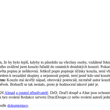
e by bylo lepší, kdyby to působilo na všechny osoby, vzdálené řekněm
ího uvážení jsem kouzlo řařadil do ostatních druidských kouzel. Pokud 
í věta popisu je nešikovná. Jelikož popis popisuje účinky kouzla, není 
edem k nezadání skupiny a nejasnosti pojmů, není jasné kdo smí kouzlo s
em:
Kouzlo má skvělý nápad, obrovský potenciál, nicméně autor kouzlo 
pěvek. Bohuežl se tak nestalo, proto je hodnocení takové jaké je.
026
Almad
a ostatní přispěvatelé
. DrD, Dračí doupě a Altar jsou ochra
ta bez svolení Redakce serveru DraciDoupe.cz nebo svolení autorů jedn
odle
dokumentace
.