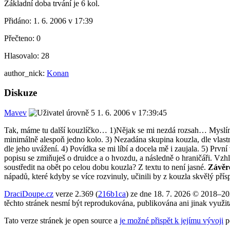
Základní doba trvání je 6 kol.
Přidáno:
1. 6. 2006 v 17:39
Přečteno:
0
Hlasovalo:
28
author_nick:
Konan
Diskuze
Mavev
1. 6. 2006 v 17:39:45
Tak, máme tu další kouzlíčko… 1)Nějak se mi nezdá rozsah… Myslím, ž
minimálně alespoň jedno kolo. 3) Nezadána skupina kouzla, dle vlastn
dle jeho uvážení. 4) Povídka se mi líbí a docela mě i zaujala. 5) Prvn
popisu se zmiňuješ o druidce a o hvozdu, a následně o hraničáři. Vzhl
soustředit na obět po celou dobu kouzla? Z textu to není jasné.
Závěr
nápadů, které kdyby se více rozvinuly, učinili by z kouzla skvělý přís
DraciDoupe.cz
verze 2.369 (
216b1ca
) ze dne 18. 7. 2026 © 2018–2
těchto stránek nesmí být reprodukována, publikována ani jinak využi
Tato verze stránek je open source a
je možné přispět k jejímu vývoji
p