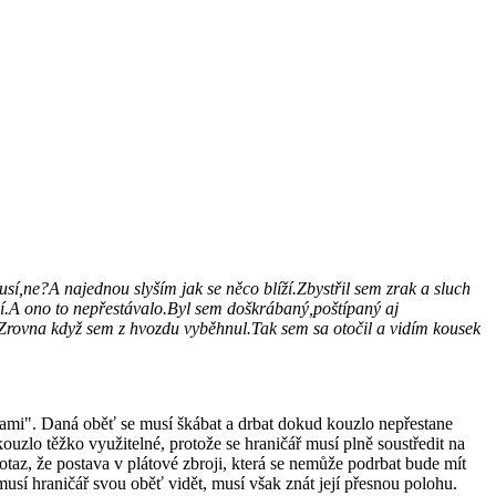
í,ne?A najednou slyším jak se něco blíží.Zbystřil sem zrak a sluch
idí.A ono to nepřestávalo.Byl sem doškrábaný,poštípaný aj
Zrovna když sem z hvozdu vyběhnul.Tak sem sa otočil a vidím kousek
kami". Daná oběť se musí škábat a drbat dokud kouzlo nepřestane
ouzlo těžko využitelné, protože se hraničář musí plně soustředit na
taz, že postava v plátové zbroji, která se nemůže podrbat bude mít
emusí hraničář svou oběť vidět, musí však znát její přesnou polohu.