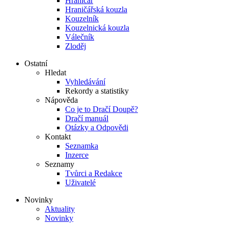
Hraničář
Hraničářská kouzla
Kouzelník
Kouzelnická kouzla
Válečník
Zloděj
Ostatní
Hledat
Vyhledávání
Rekordy a statistiky
Nápověda
Co je to Dračí Doupě?
Dračí manuál
Otázky a Odpovědi
Kontakt
Seznamka
Inzerce
Seznamy
Tvůrci a Redakce
Uživatelé
Novinky
Aktuality
Novinky