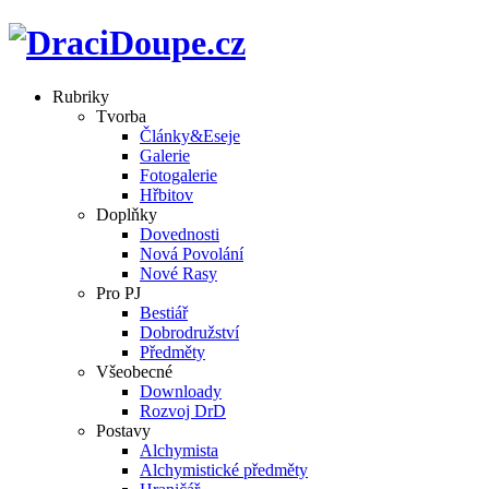
Rubriky
Tvorba
Články&Eseje
Galerie
Fotogalerie
Hřbitov
Doplňky
Dovednosti
Nová Povolání
Nové Rasy
Pro PJ
Bestiář
Dobrodružství
Předměty
Všeobecné
Downloady
Rozvoj DrD
Postavy
Alchymista
Alchymistické předměty