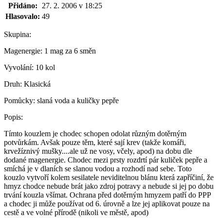
Přidáno:
27. 2. 2006 v 18:25
Hlasovalo:
49
Skupina:
Magenergie:
1 mag za 6 směn
Vyvolání:
10 kol
Druh:
Klasická
Pomůcky:
slaná voda a kuličky pepře
Popis:
Tímto kouzlem je chodec schopen odolat různým dotěrným
potvůrkám. Avšak pouze těm, které sají krev (takže komáři,
krvežíznivý mušky....ale už ne vosy, včely, apod) na dobu dle
dodané magenergie. Chodec mezi prsty rozdrtí pár kuliček pepře a
smíchá je v dlaních se slanou vodou a rozhodí nad sebe. Toto
kouzlo vytvoří kolem sesilatele neviditelnou blánu která zapříčiní, že
hmyz chodce nebude brát jako zdroj potravy a nebude si jej po dobu
trvání kouzla všímat. Ochrana před dotěrným hmyzem patří do PPP
a chodec ji může používat od 6. úrovně a lze jej aplikovat pouze na
cestě a ve volné přírodě (nikoli ve městě, apod)