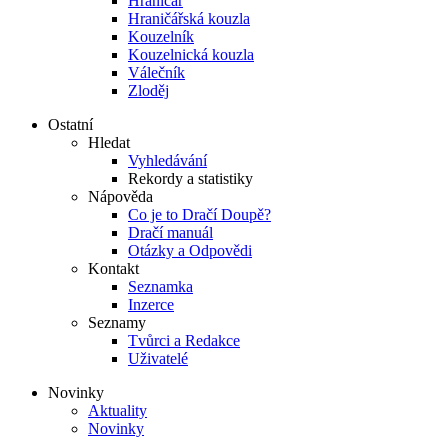
Hraničář
Hraničářská kouzla
Kouzelník
Kouzelnická kouzla
Válečník
Zloděj
Ostatní
Hledat
Vyhledávání
Rekordy a statistiky
Nápověda
Co je to Dračí Doupě?
Dračí manuál
Otázky a Odpovědi
Kontakt
Seznamka
Inzerce
Seznamy
Tvůrci a Redakce
Uživatelé
Novinky
Aktuality
Novinky