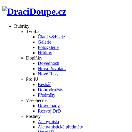
Rubriky
Tvorba
Články&Eseje
Galerie
Fotogalerie
Hřbitov
Doplňky
Dovednosti
Nová Povolání
Nové Rasy
Pro PJ
Bestiář
Dobrodružství
Předměty
Všeobecné
Downloady
Rozvoj DrD
Postavy
Alchymista
Alchymistické předměty