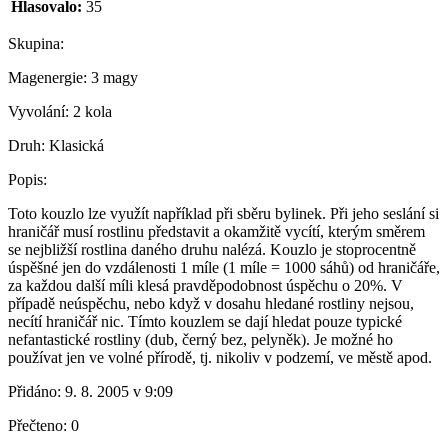
Hlasovalo:
35
Skupina:
Magenergie:
3 magy
Vyvolání:
2 kola
Druh:
Klasická
Popis:
Toto kouzlo lze využít například při sběru bylinek. Při jeho seslání si
hraničář musí rostlinu představit a okamžitě vycítí, kterým směrem
se nejbližší rostlina daného druhu nalézá. Kouzlo je stoprocentně
úspěšné jen do vzdálenosti 1 míle (1 míle = 1000 sáhů) od hraničáře,
za každou další míli klesá pravděpodobnost úspěchu o 20%. V
případě neúspěchu, nebo když v dosahu hledané rostliny nejsou,
necítí hraničář nic. Tímto kouzlem se dají hledat pouze typické
nefantastické rostliny (dub, černý bez, pelyněk). Je možné ho
používat jen ve volné přírodě, tj. nikoliv v podzemí, ve městě apod.
Přidáno:
9. 8. 2005 v 9:09
Přečteno:
0