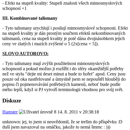
- Efekt na stupeň kvality: Stupeň znalosti všech mimosmyslových
schopnosí +1
III. Kombinované talismany
- Tyto talismany urychlují i posilují mimosmyslové schopnosti. Efekt
na stupeň kvality je dán prostým součtem efektů nekombinovaných
talismanů, cena na stupeň kvality je poté dána dvojnásobkem jejich
ceny ve zlatých i mazích zvýšené o 5 (2x[cena + 5]).
SLOVO AUTOROVO:
- Tyto talismany mají zvýšit použitelnost mimosmyslových
schopností a pokud možno ji rozšířit i do sféry okamžitější potřeby
než ve stylu "dejte mi deset minut a bude to hořet" apod. Ceny jsou
pouze od oka nastřelované a úmyslně jsem se nepouštěl hlouběji do
popisu či pojmenovávání potřebných kamenů, neboť bude podle
mého lepší, když si PJ vytvoří terminologii vhodnou pro svůj svět.
Diskuze
Hamster
14. 8. 2011 v 20:38:18
unknown: jej, to jsem si neuvědomil, že se trefim do příspěvku :D
duší jsem navazoval na omáčku, jakože to nemá šmrnc : )))