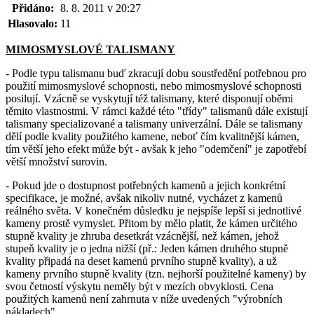
Přidáno:
8. 8. 2011 v 20:27
Hlasovalo:
11
MIMOSMYSLOVÉ TALISMANY
- Podle typu talismanu buď zkracují dobu soustředění potřebnou pro
použití mimosmyslové schopnosti, nebo mimosmyslové schopnosti
posilují. Vzácně se vyskytují též talismany, které disponují oběmi
těmito vlastnostmi. V rámci každé této "třídy" talismanů dále existují
talismany specializované a talismany univerzální. Dále se talismany
dělí podle kvality použitého kamene, neboť čím kvalitnější kámen,
tím větší jeho efekt může být - avšak k jeho "odemčení" je zapotřebí
větší množství surovin.
- Pokud jde o dostupnost potřebných kamenů a jejich konkrétní
specifikace, je možné, avšak nikoliv nutné, vycházet z kamenů
reálného světa. V konečném důsledku je nejspíše lepší si jednotlivé
kameny prostě vymyslet. Přitom by mělo platit, že kámen určitého
stupně kvality je zhruba desetkrát vzácnější, než kámen, jehož
stupeň kvality je o jedna nižší (př.: Jeden kámen druhého stupně
kvality připadá na deset kamenů prvního stupně kvality), a už
kameny prvního stupně kvality (tzn. nejhorší použitelné kameny) by
svou četností výskytu neměly být v mezích obvyklosti. Cena
použitých kamenů není zahrnuta v níže uvedených "výrobních
nákladech".