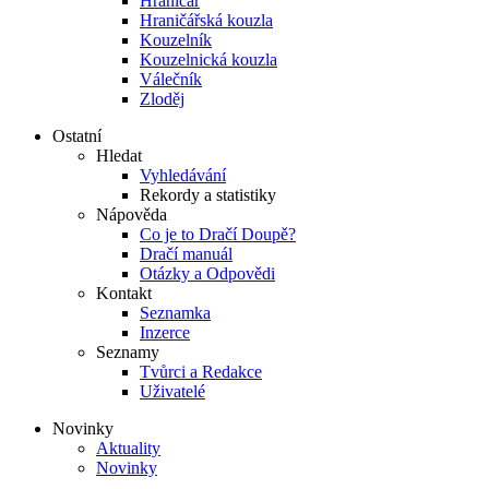
Hraničář
Hraničářská kouzla
Kouzelník
Kouzelnická kouzla
Válečník
Zloděj
Ostatní
Hledat
Vyhledávání
Rekordy a statistiky
Nápověda
Co je to Dračí Doupě?
Dračí manuál
Otázky a Odpovědi
Kontakt
Seznamka
Inzerce
Seznamy
Tvůrci a Redakce
Uživatelé
Novinky
Aktuality
Novinky