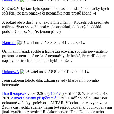
Spíš než že by tam bylo spoustu nemastne neslané neomáčky bych
spíš řekl, že tam omáčka či neomáčka není prostě žádná ;-)
A pokud jde o duši, je to jako s Theurgem... Kouzelných předmětů
může za život vytvořit mraky, ale artefaktů, do kterých vkládá
podstaný kus svě duše, jenom pár ;-)
Hamster
8. 8. 2011 v 22:39:14
Originální nápad, rychlé a laciné zpracování, spoustu nevyužitého
prostoru a nemastné neslané neomáčky. Je hezké, že chrlíš dobré
nápady, ale trochu mi u nich chybí... duše...
UnknowN
8. 8. 2011 v 20:27:14
Jsem autorem tohoto díla, zdržuji se tedy hlasování i prvního
komentáře.
DraciDoupe.cz
verze 2.369 (
216b1ca
) ze dne 18. 7. 2026 © 2018–
2026
Almad
a ostatní přispěvatelé
. DrD, Dračí doupě a Altar jsou
ochranné známky společnosti ALTAR. Všechna práva vyhrazena.
Žádná část těchto stránek nesmí být reprodukována, publikována ani
jinak využita bez svolení Redakce serveru DraciDoupe.cz nebo