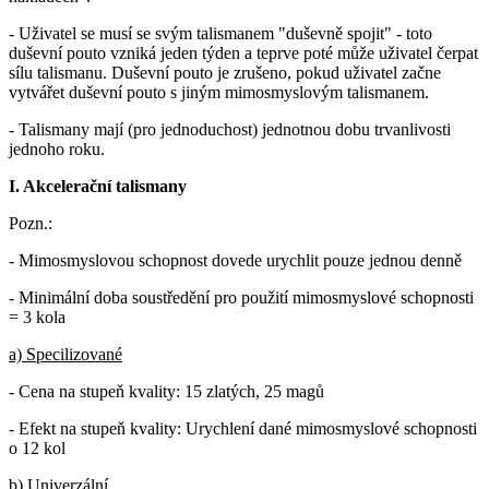
- Uživatel se musí se svým talismanem "duševně spojit" - toto
duševní pouto vzniká jeden týden a teprve poté může uživatel čerpat
sílu talismanu. Duševní pouto je zrušeno, pokud uživatel začne
vytvářet duševní pouto s jiným mimosmyslovým talismanem.
- Talismany mají (pro jednoduchost) jednotnou dobu trvanlivosti
jednoho roku.
I. Akcelerační talismany
Pozn.:
- Mimosmyslovou schopnost dovede urychlit pouze jednou denně
- Minimální doba soustředění pro použití mimosmyslové schopnosti
= 3 kola
a) Specilizované
- Cena na stupeň kvality: 15 zlatých, 25 magů
- Efekt na stupeň kvality: Urychlení dané mimosmyslové schopnosti
o 12 kol
b) Univerzální