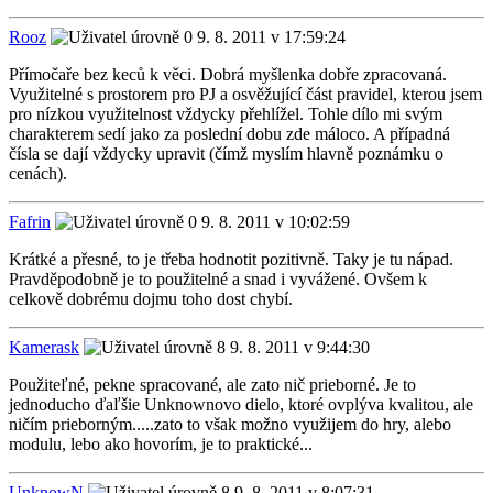
Rooz
9. 8. 2011 v 17:59:24
Přímočaře bez keců k věci. Dobrá myšlenka dobře zpracovaná.
Využitelné s prostorem pro PJ a osvěžující část pravidel, kterou jsem
pro nízkou využitelnost vždycky přehlížel. Tohle dílo mi svým
charakterem sedí jako za poslední dobu zde máloco. A případná
čísla se dají vždycky upravit (čímž myslím hlavně poznámku o
cenách).
Fafrin
9. 8. 2011 v 10:02:59
Krátké a přesné, to je třeba hodnotit pozitivně. Taky je tu nápad.
Pravděpodobně je to použitelné a snad i vyvážené. Ovšem k
celkově dobrému dojmu toho dost chybí.
Kamerask
9. 8. 2011 v 9:44:30
Použiteľné, pekne spracované, ale zato nič prieborné. Je to
jednoducho ďaľšie Unknownovo dielo, ktoré ovplýva kvalitou, ale
ničím prieborným.....zato to však možno využijem do hry, alebo
modulu, lebo ako hovorím, je to praktické...
UnknowN
9. 8. 2011 v 8:07:31