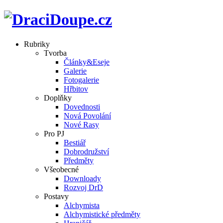
Rubriky
Tvorba
Články&Eseje
Galerie
Fotogalerie
Hřbitov
Doplňky
Dovednosti
Nová Povolání
Nové Rasy
Pro PJ
Bestiář
Dobrodružství
Předměty
Všeobecné
Downloady
Rozvoj DrD
Postavy
Alchymista
Alchymistické předměty