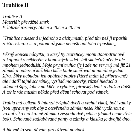
Truhlice II
Truhlice II
Materiál: převážně smrk
Přibližné rozměry: 50cm x 40cm x 40 cm
"Truhlice nalezená u jednoho z alchymistů, před tím než ji trpaslík
zničil sekerou ... a potom už jsme nenašli ani toho trpaslíka„
Pěkný kousek nábytku, o který by teoreticky mohli dobrodruhové
zakopnout v některém z honosných sídel. Její skutečný účel je ale
mnohem jednodušší. Moje první truhla (je i zde na servru) má již 21
zámků a nalezení každého klíče bude směřovat minimálně jedna
šifra. Šifry nebudou jen opálené papíry (které mám již připravené)
ale i další tajné schránky, vysílač morseovky, různé hledací a
skládací šifry, láhev na klíče v rybníce, pirátský deník a další a další.
A tohle vše musím někde před dětmi schovat pod zámek.
Truhla má celkem 5 intarzii (výplně dveří a vrchní víko), bočí zámky
jsou upraveny tak aby z otevřeného zámku nešel klíč vytáhnout a
vrchní víko má kromě zámku i zespodu dvě petlice (dokud neotevřete
bok). Schované zadlabávané panty a zámky a klasika je dvojité dno.
A hlavně to sem dávám pro oživení novinek.