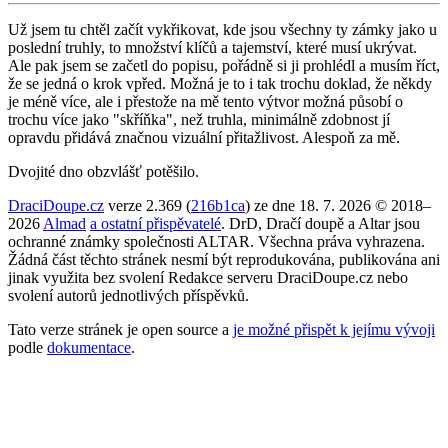
Už jsem tu chtěl začít vykřikovat, kde jsou všechny ty zámky jako u
poslední truhly, to množství klíčů a tajemství, které musí ukrývat.
Ale pak jsem se začetl do popisu, pořádně si ji prohlédl a musím říct,
že se jedná o krok vpřed. Možná je to i tak trochu doklad, že někdy
je méně více, ale i přestože na mě tento výtvor možná působí o
trochu více jako "skříňka", než truhla, minimálně zdobnost jí
opravdu přidává značnou vizuální přitažlivost. Alespoň za mě.
Dvojité dno obzvlášť potěšilo.
DraciDoupe.cz
verze 2.369 (
216b1ca
) ze dne 18. 7. 2026 © 2018–
2026
Almad
a ostatní přispěvatelé
. DrD, Dračí doupě a Altar jsou
ochranné známky společnosti ALTAR. Všechna práva vyhrazena.
Žádná část těchto stránek nesmí být reprodukována, publikována ani
jinak využita bez svolení Redakce serveru DraciDoupe.cz nebo
svolení autorů jednotlivých příspěvků.
Tato verze stránek je open source a
je možné přispět k jejímu vývoji
podle
dokumentace
.