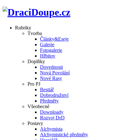
Rubriky
Tvorba
Články&Eseje
Galerie
Fotogalerie
Hřbitov
Doplňky
Dovednosti
Nová Povolání
Nové Rasy
Pro PJ
Bestiář
Dobrodružství
Předměty
Všeobecné
Downloady
Rozvoj DrD
Postavy
Alchymista
Alchymistické předměty