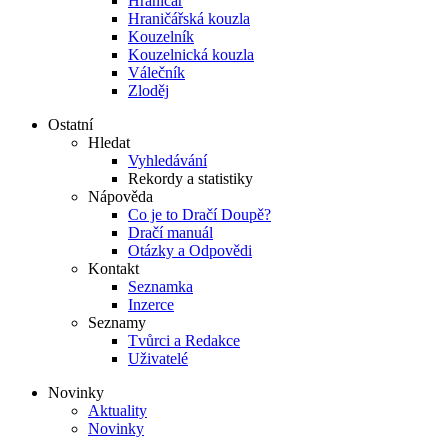
Hraničář
Hraničářská kouzla
Kouzelník
Kouzelnická kouzla
Válečník
Zloděj
Ostatní
Hledat
Vyhledávání
Rekordy a statistiky
Nápověda
Co je to Dračí Doupě?
Dračí manuál
Otázky a Odpovědi
Kontakt
Seznamka
Inzerce
Seznamy
Tvůrci a Redakce
Uživatelé
Novinky
Aktuality
Novinky