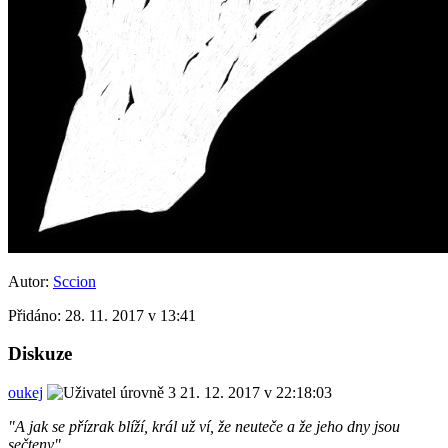
Autor:
Sccion
Přidáno:
28. 11. 2017 v 13:41
Diskuze
oukej
21. 12. 2017 v 22:18:03
"A jak se přízrak blíží, král už ví, že neuteče a že jeho dny jsou
sečteny"