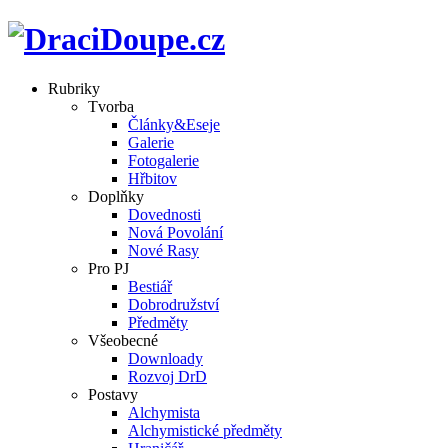
Rubriky
Tvorba
Články&Eseje
Galerie
Fotogalerie
Hřbitov
Doplňky
Dovednosti
Nová Povolání
Nové Rasy
Pro PJ
Bestiář
Dobrodružství
Předměty
Všeobecné
Downloady
Rozvoj DrD
Postavy
Alchymista
Alchymistické předměty