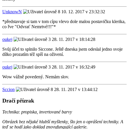
UnknowN
10. 12. 2017 v 23:32:32
*představuje si tam v tom cípu vlevo dole malou postavičku klerika,
co řve "Odvrať Nemrtvé!!!"*
oukej
28. 11. 2017 v 18:14:28
Svůj účel to splnilo Siccone. Ještě dneska jsem odeslal jedno svoje
dílko prozatím též spíš na oživení.
oukej
28. 11. 2017 v 16:32:49
Wow vážně povedený. Nemám slov.
Sccion
28. 11. 2017 v 13:44:12
Dračí přízrak
Technika: propiska, invertované barvy
Obrázek bez nějaké hlubší myšlenky, šlo jen o oprášení techniky. A
teď se hodí jako doklad znovufungující galerie.