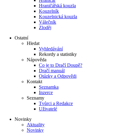
Hraničář
Hraničářská kouzla
Kouzelník
Kouzelnická kouzla
Válečník
Zloděj
Ostatní
Hledat
Vyhledávání
Rekordy a statistiky
Nápověda
Co je to Dračí Doupě?
Dračí manuál
Otázky a Odpovědi
Kontakt
Seznamka
Inzerce
Seznamy
Tvůrci a Redakce
Uživatelé
Novinky
Aktuality
Novinky