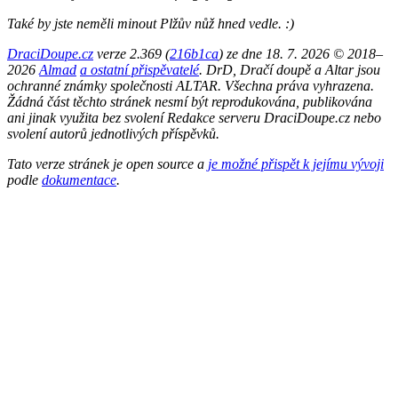
Také by jste neměli minout Plžův nůž hned vedle. :)
DraciDoupe.cz
verze 2.369 (
216b1ca
) ze dne 18. 7. 2026 © 2018–
2026
Almad
a ostatní přispěvatelé
. DrD, Dračí doupě a Altar jsou
ochranné známky společnosti ALTAR. Všechna práva vyhrazena.
Žádná část těchto stránek nesmí být reprodukována, publikována
ani jinak využita bez svolení Redakce serveru DraciDoupe.cz nebo
svolení autorů jednotlivých příspěvků.
Tato verze stránek je open source a
je možné přispět k jejímu vývoji
podle
dokumentace
.