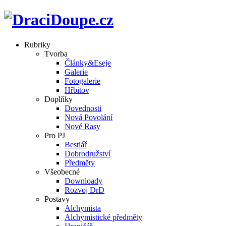
Rubriky
Tvorba
Články&Eseje
Galerie
Fotogalerie
Hřbitov
Doplňky
Dovednosti
Nová Povolání
Nové Rasy
Pro PJ
Bestiář
Dobrodružství
Předměty
Všeobecné
Downloady
Rozvoj DrD
Postavy
Alchymista
Alchymistické předměty