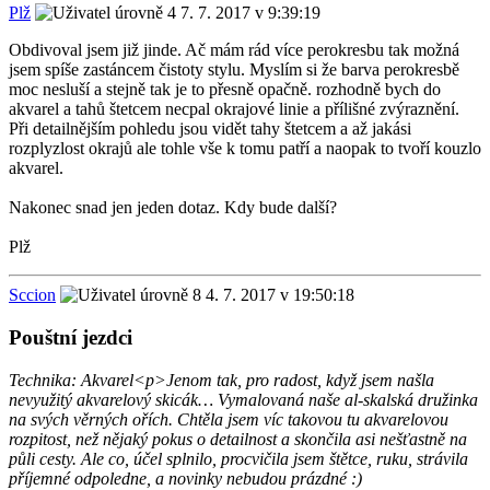
Plž
7. 7. 2017 v 9:39:19
Obdivoval jsem již jinde. Ač mám rád více perokresbu tak možná
jsem spíše zastáncem čistoty stylu. Myslím si že barva perokresbě
moc nesluší a stejně tak je to přesně opačně. rozhodně bych do
akvarel a tahů štetcem necpal okrajové linie a přílišné zvýraznění.
Při detailnějším pohledu jsou vidět tahy štetcem a až jakási
rozplyzlost okrajů ale tohle vše k tomu patří a naopak to tvoří kouzlo
akvarel.
Nakonec snad jen jeden dotaz. Kdy bude další?
Plž
Sccion
4. 7. 2017 v 19:50:18
Pouštní jezdci
Technika: Akvarel<p>Jenom tak, pro radost, když jsem našla
nevyužitý akvarelový skicák… Vymalovaná naše al-skalská družinka
na svých věrných ořích. Chtěla jsem víc takovou tu akvarelovou
rozpitost, než nějaký pokus o detailnost a skončila asi nešťastně na
půli cesty. Ale co, účel splnilo, procvičila jsem štětce, ruku, strávila
příjemné odpoledne, a novinky nebudou prázdné :)