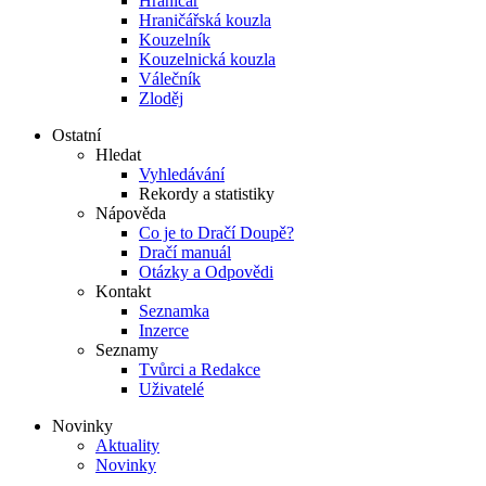
Hraničář
Hraničářská kouzla
Kouzelník
Kouzelnická kouzla
Válečník
Zloděj
Ostatní
Hledat
Vyhledávání
Rekordy a statistiky
Nápověda
Co je to Dračí Doupě?
Dračí manuál
Otázky a Odpovědi
Kontakt
Seznamka
Inzerce
Seznamy
Tvůrci a Redakce
Uživatelé
Novinky
Aktuality
Novinky