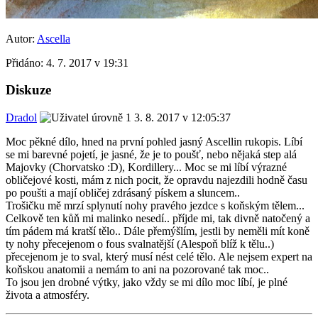
Autor:
Ascella
Přidáno:
4. 7. 2017 v 19:31
Diskuze
Dradol
3. 8. 2017 v 12:05:37
Moc pěkné dílo, hned na první pohled jasný Ascellin rukopis. Líbí
se mi barevné pojetí, je jasné, že je to poušť, nebo nějaká step alá
Majovky (Chorvatsko :D), Kordillery... Moc se mi líbí výrazné
obličejové kosti, mám z nich pocit, že opravdu najezdili hodně času
po poušti a mají obličej zdrásaný pískem a sluncem..
Trošičku mě mrzí splynutí nohy pravého jezdce s koňským tělem...
Celkově ten kůň mi malinko nesedí.. příjde mi, tak divně natočený a
tím pádem má kratší tělo.. Dále přemýšlím, jestli by neměli mít koně
ty nohy přecejenom o fous svalnatější (Alespoň blíž k tělu..)
přecejenom je to sval, který musí nést celé tělo. Ale nejsem expert na
koňskou anatomii a nemám to ani na pozorované tak moc..
To jsou jen drobné výtky, jako vždy se mi dílo moc líbí, je plné
života a atmosféry.