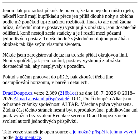
Jenom tak pro radost pěkné. Je pravda, že tam nejedno místo ujelo,
někteří koně mají kupříkladu přece jen příliš dlouhé nohy a obloha
podle mě poněkud trpí značnou rozbitostí. Jinak to ale není žádná
hrůza, ústřední motiv (postavy) vystupují z obrázku, jsou dostatečně
odlišení, koně nestojí zcela staticky a je i rozdíl mezi pózami
jednotlivých postav. To vše hodně výslednému dojmu pomáhá a
obrázek tak žije svým vlastním životem.
Někde jsem zaregistroval dotaz na to, zda přidat okrajovou linii.
Není zapotřebí, jak jsem zmínil, postavy vystupují z obrázku
dostatečně tak, aby nesplývaly s pozadím.
Pokud s něčím pracovat do příště, pak zkoušet třeba jiné
odstupňování horizontu, v barvě i detailech.
DraciDoupe.cz
verze 2.369 (
216b1ca
) ze dne 18. 7. 2026 © 2018–
2026
Almad
a ostatní přispěvatelé
. DrD, Dračí doupě a Altar jsou
ochranné známky společnosti ALTAR. Všechna práva vyhrazena.
Žádná část těchto stránek nesmí být reprodukována, publikována ani
jinak využita bez svolení Redakce serveru DraciDoupe.cz nebo
svolení autorů jednotlivých příspěvků.
Tato verze stránek je open source a
je možné přispět k jejímu vývoji
podle
dokumentace
.