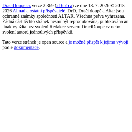
DraciDoupe.cz
verze 2.369 (
216b1ca
) ze dne 18. 7. 2026 © 2018–
2026
Almad
a ostatní přispěvatelé
. DrD, Dračí doupě a Altar jsou
ochranné známky společnosti ALTAR. Všechna práva vyhrazena.
Žádná část těchto stránek nesmí být reprodukována, publikována ani
jinak využita bez svolení Redakce serveru DraciDoupe.cz nebo
svolení autorů jednotlivých příspěvků.
Tato verze stránek je open source a
je možné přispět k jejímu vývoji
podle
dokumentace
.