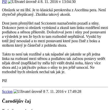
Plž
8. 11. 2016 v 13:04:30
Obrázek se mi líbí. Je to klasická perokresba z Ascellina pera. Není
zbytečně přeplácaný. Zkrátka takový akorát.
Dost jsem přemýšlel nad Sccionem naznačeném pozadí a stíny.
Dokonce jsem si obrázek vytisknul a zkusil tam linku rozdělení mezi
podlahou a stěnou přikreslit. Došrafoval jsem i stíny pod postavami
a výsledek je ten že bych to tam rozhodně nepřidával. Vynikl by
totiž jiný nesoulad a to mezi postavami které jsou čistě z boku a
stolkem který je částečně z pohledu shora.
Takto to není tak rozdílné a tak nápadné ale jakmile se při jedna
linka na rozhraní mezi stěnou a podlahou tak začnou postavy sedět
nějak divně (například by měla být vidět druhá noha, hlavy více
shora atd.) a jakýkoliv pokus o stíny to jen ještě umocní. Ne
rozhodně bych obrázek nechal tak jak je.
Plž
Sccion
7. 11. 2016 v 17:49:28
Čarodějův čaj