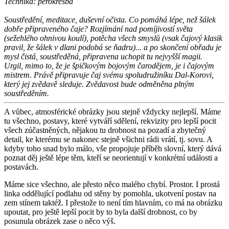
Technika: perokresba
Soustředění, meditace, duševní očista. Co pomáhá lépe, než šálek
dobře připraveného čaje? Rozjímání nad pomíjivostí světa
(sežehlého ohnivou koulí), potěcha všech smyslů (vsak čajový klasik
pravil, že šálek v dlani podobá se ňadru)... a po skončení obřadu je
mysl čistá, soustředěná, připravena uchopit tu nejvyšší magii.
Urgil, mimo to, že je špičkovým bojovým čarodějem, je i čajovým
mistrem. Právě připravuje čaj svému spoludružiníku Dal-Korovi,
který jej zvědavě sleduje. Zvědavost bude odměněna plným
soustředěním.
A vůbec, atmosférické obrázky jsou stejně vždycky nejlepší. Máme
tu všechno, postavy, které vytváří sdělení, rekvizity pro lepší pocit
všech zúčastněných, nějakou tu drobnost na pozadí a zbytečný
detail, ke kterému se nakonec stejně všichni rádi vrátí, tj. sovu. A
kdyby toho snad bylo málo, vše propojuje příběh slovní, který dává
poznat děj ještě lépe těm, kteří se neorientují v konkrétní události a
postavách.
Máme sice všechno, ale přesto něco malého chybí. Prostor. I prostá
linka oddělující podlahu od stěny by pomohla, ukotvení postav na
zem stínem taktéž. I přestože to není tím hlavním, co má na obrázku
upoutat, pro ještě lepší pocit by to byla další drobnost, co by
posunula obrázek zase o něco výš.