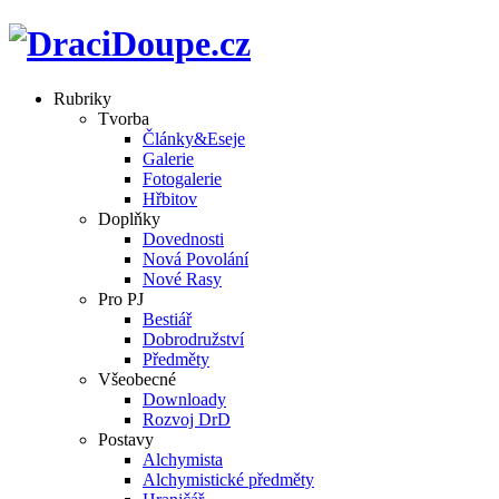
Rubriky
Tvorba
Články&Eseje
Galerie
Fotogalerie
Hřbitov
Doplňky
Dovednosti
Nová Povolání
Nové Rasy
Pro PJ
Bestiář
Dobrodružství
Předměty
Všeobecné
Downloady
Rozvoj DrD
Postavy
Alchymista
Alchymistické předměty