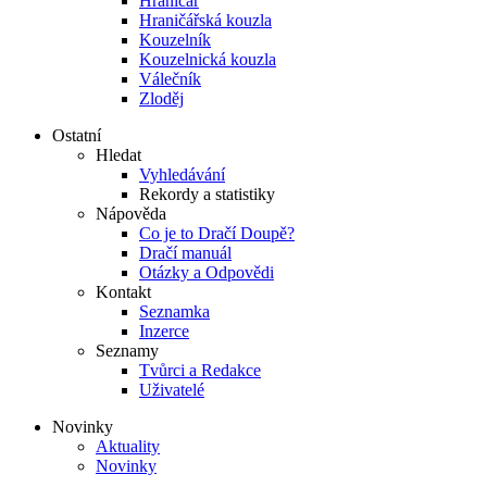
Hraničář
Hraničářská kouzla
Kouzelník
Kouzelnická kouzla
Válečník
Zloděj
Ostatní
Hledat
Vyhledávání
Rekordy a statistiky
Nápověda
Co je to Dračí Doupě?
Dračí manuál
Otázky a Odpovědi
Kontakt
Seznamka
Inzerce
Seznamy
Tvůrci a Redakce
Uživatelé
Novinky
Aktuality
Novinky