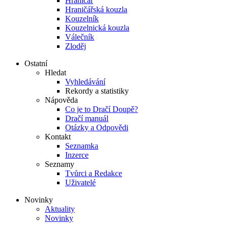
Hraničář
Hraničářská kouzla
Kouzelník
Kouzelnická kouzla
Válečník
Zloděj
Ostatní
Hledat
Vyhledávání
Rekordy a statistiky
Nápověda
Co je to Dračí Doupě?
Dračí manuál
Otázky a Odpovědi
Kontakt
Seznamka
Inzerce
Seznamy
Tvůrci a Redakce
Uživatelé
Novinky
Aktuality
Novinky