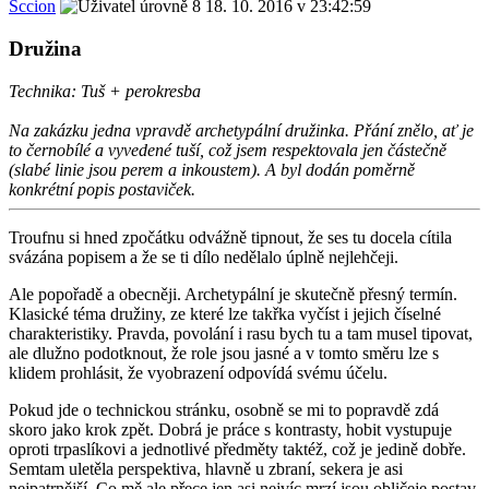
Sccion
18. 10. 2016 v 23:42:59
Družina
Technika: Tuš + perokresba
Na zakázku jedna vpravdě archetypální družinka. Přání znělo, ať je
to černobílé a vyvedené tuší, což jsem respektovala jen částečně
(slabé linie jsou perem a inkoustem). A byl dodán poměrně
konkrétní popis postaviček.
Troufnu si hned zpočátku odvážně tipnout, že ses tu docela cítila
svázána popisem a že se ti dílo nedělalo úplně nejlehčeji.
Ale popořadě a obecněji. Archetypální je skutečně přesný termín.
Klasické téma družiny, ze které lze takřka vyčíst i jejich číselné
charakteristiky. Pravda, povolání i rasu bych tu a tam musel tipovat,
ale dlužno podotknout, že role jsou jasné a v tomto směru lze s
klidem prohlásit, že vyobrazení odpovídá svému účelu.
Pokud jde o technickou stránku, osobně se mi to popravdě zdá
skoro jako krok zpět. Dobrá je práce s kontrasty, hobit vystupuje
oproti trpaslíkovi a jednotlivé předměty taktéž, což je jedině dobře.
Semtam uletěla perspektiva, hlavně u zbraní, sekera je asi
nejpatrnější. Co mě ale přece jen asi nejvíc mrzí jsou obličeje postav.