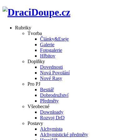
Rubriky
Tvorba
Články&Eseje
Galerie
Fotogalerie
Hřbitov
Doplňky
Dovednosti
Nová Povolání
Nové Rasy
Pro PJ
Bestiář
Dobrodružství
Předměty
Všeobecné
Downloady
Rozvoj DrD
Postavy
Alchymista
Alchymistické předměty