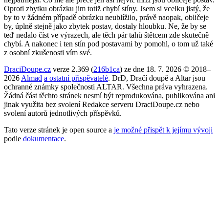
Oproti zbytku obrázku jim totiž chybí stíny. Jsem si vcelku jistý, že
by to v žádném případě obrázku neublížilo, právě naopak, obličeje
by, úplně stejně jako zbytek postav, dostaly hloubku. Ne, že by se
teď nedalo číst ve výrazech, ale těch pár tahů štětcem zde skutečně
chybí. A nakonec i ten stín pod postavami by pomohl, o tom už také
z osobní zkušenosti vím své.
DraciDoupe.cz
verze 2.369 (
216b1ca
) ze dne 18. 7. 2026 © 2018–
2026
Almad
a ostatní přispěvatelé
. DrD, Dračí doupě a Altar jsou
ochranné známky společnosti ALTAR. Všechna práva vyhrazena.
Žádná část těchto stránek nesmí být reprodukována, publikována ani
jinak využita bez svolení Redakce serveru DraciDoupe.cz nebo
svolení autorů jednotlivých příspěvků.
Tato verze stránek je open source a
je možné přispět k jejímu vývoji
podle
dokumentace
.