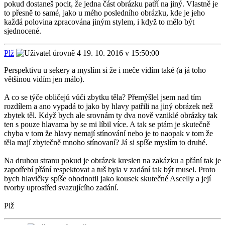
pokud dostaneš pocit, že jedna část obrázku patří na jiný. Vlastně je
to přesně to samé, jako u mého posledního obrázku, kde je jeho
každá polovina zpracována jiným stylem, i když to mělo být
sjednocené.
Plž
19. 10. 2016 v 15:50:00
Perspektivu u sekery a myslím si že i meče vidím také (a já toho
většinou vidím jen málo).
A co se týče obličejů vůči zbytku těla? Přemýšlel jsem nad tím
rozdílem a ano vypadá to jako by hlavy patřili na jiný obrázek než
zbytek těl. Když bych ale srovnám ty dva nově vzniklé obrázky tak
ten s pouze hlavama by se mi líbil více. A tak se ptám je skutečně
chyba v tom že hlavy nemají stínování nebo je to naopak v tom že
těla mají zbytečně mnoho stínovaní? Já si spíše myslím to druhé.
Na druhou stranu pokud je obrázek kreslen na zakázku a přání tak je
zapotřebí přání respektovat a tuš byla v zadání tak být musel. Proto
bych hlavičky spíše ohodnotil jako kousek skutečné Ascelly a její
tvorby uprostřed svazujícího zadání.
Plž