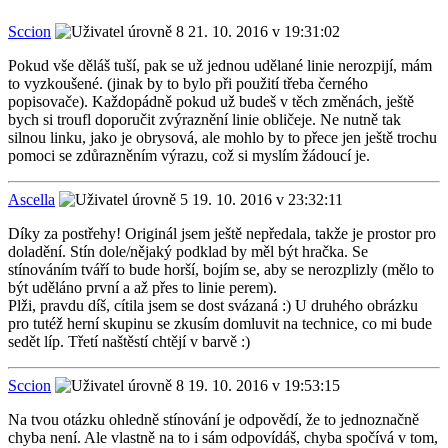
Sccion
21. 10. 2016 v 19:31:02
Pokud vše děláš tuší, pak se už jednou udělané linie nerozpijí, mám
to vyzkoušené. (jinak by to bylo při použití třeba černého
popisovače). Každopádně pokud už budeš v těch změnách, ještě
bych si troufl doporučit zvýraznění linie obličeje. Ne nutně tak
silnou linku, jako je obrysová, ale mohlo by to přece jen ještě trochu
pomoci se zdůrazněním výrazu, což si myslím žádoucí je.
Ascella
19. 10. 2016 v 23:32:11
Díky za postřehy! Originál jsem ještě nepředala, takže je prostor pro
doladění. Stín dole/nějaký podklad by měl být hračka. Se
stínováním tváří to bude horší, bojím se, aby se nerozplizly (mělo to
být uděláno první a až přes to linie perem).
Plži, pravdu díš, cítila jsem se dost svázaná :) U druhého obrázku
pro tutéž herní skupinu se zkusím domluvit na technice, co mi bude
sedět líp. Třetí naštěstí chtějí v barvě :)
Sccion
19. 10. 2016 v 19:53:15
Na tvou otázku ohledně stínování je odpovědí, že to jednoznačně
chyba není. Ale vlastně na to i sám odpovídáš, chyba spočívá v tom,