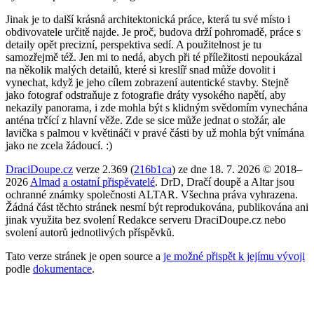
Jinak je to další krásná architektonická práce, která tu své místo i
obdivovatele určitě najde. Je proč, budova drží pohromadě, práce s
detaily opět precizní, perspektiva sedí. A použitelnost je tu
samozřejmě též. Jen mi to nedá, abych při té příležitosti nepoukázal
na několik malých detailů, které si kreslíř snad může dovolit i
vynechat, když je jeho cílem zobrazení autentické stavby. Stejně
jako fotograf odstraňuje z fotografie dráty vysokého napětí, aby
nekazily panorama, i zde mohla být s klidným svědomím vynechána
anténa trčící z hlavní věže. Zde se sice může jednat o stožár, ale
lavička s palmou v květináči v pravé části by už mohla být vnímána
jako ne zcela žádoucí. :)
DraciDoupe.cz
verze 2.369 (
216b1ca
) ze dne 18. 7. 2026 © 2018–
2026
Almad
a ostatní přispěvatelé
. DrD, Dračí doupě a Altar jsou
ochranné známky společnosti ALTAR. Všechna práva vyhrazena.
Žádná část těchto stránek nesmí být reprodukována, publikována ani
jinak využita bez svolení Redakce serveru DraciDoupe.cz nebo
svolení autorů jednotlivých příspěvků.
Tato verze stránek je open source a
je možné přispět k jejímu vývoji
podle
dokumentace
.