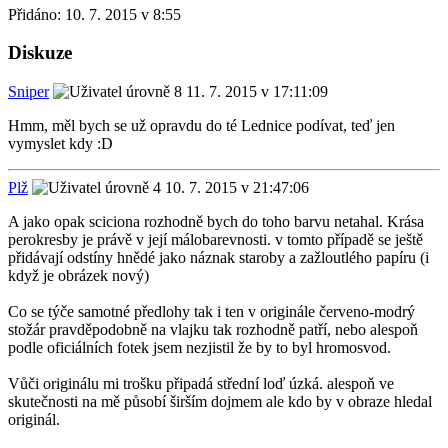
Přidáno:
10. 7. 2015 v 8:55
Diskuze
Sniper
11. 7. 2015 v 17:11:09
Hmm, měl bych se už opravdu do té Lednice podívat, teď jen
vymyslet kdy :D
Plž
10. 7. 2015 v 21:47:06
A jako opak sciciona rozhodně bych do toho barvu netahal. Krása
perokresby je právě v její málobarevnosti. v tomto případě se ještě
přidávají odstíny hnědé jako náznak staroby a zažloutlého papíru (i
když je obrázek nový)
Co se týče samotné předlohy tak i ten v originále červeno-modrý
stožár pravděpodobně na vlajku tak rozhodně patří, nebo alespoň
podle oficiálních fotek jsem nezjistil že by to byl hromosvod.
Vůči originálu mi trošku připadá střední loď úzká. alespoň ve
skutečnosti na mě působí širším dojmem ale kdo by v obraze hledal
originál.