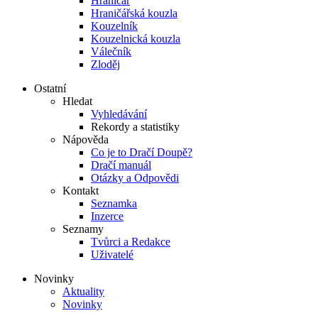
Hraničář
Hraničářská kouzla
Kouzelník
Kouzelnická kouzla
Válečník
Zloděj
Ostatní
Hledat
Vyhledávání
Rekordy a statistiky
Nápověda
Co je to Dračí Doupě?
Dračí manuál
Otázky a Odpovědi
Kontakt
Seznamka
Inzerce
Seznamy
Tvůrci a Redakce
Uživatelé
Novinky
Aktuality
Novinky