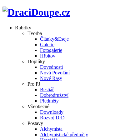
Rubriky
Tvorba
Články&Eseje
Galerie
Fotogalerie
Hřbitov
Doplňky
Dovednosti
Nová Povolání
Nové Rasy
Pro PJ
Bestiář
Dobrodružství
Předměty
Všeobecné
Downloady
Rozvoj DrD
Postavy
Alchymista
Alchymistické předměty