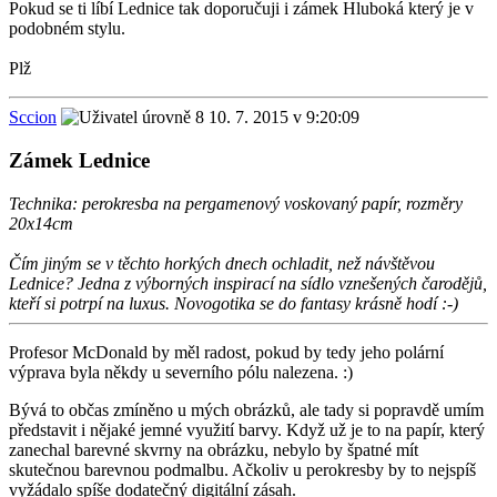
Pokud se ti líbí Lednice tak doporučuji i zámek Hluboká který je v
podobném stylu.
Plž
Sccion
10. 7. 2015 v 9:20:09
Zámek Lednice
Technika: perokresba na pergamenový voskovaný papír, rozměry
20x14cm
Čím jiným se v těchto horkých dnech ochladit, než návštěvou
Lednice? Jedna z výborných inspirací na sídlo vznešených čarodějů,
kteří si potrpí na luxus. Novogotika se do fantasy krásně hodí :-)
Profesor McDonald by měl radost, pokud by tedy jeho polární
výprava byla někdy u severního pólu nalezena. :)
Bývá to občas zmíněno u mých obrázků, ale tady si popravdě umím
představit i nějaké jemné využití barvy. Když už je to na papír, který
zanechal barevné skvrny na obrázku, nebylo by špatné mít
skutečnou barevnou podmalbu. Ačkoliv u perokresby by to nejspíš
vyžádalo spíše dodatečný digitální zásah.