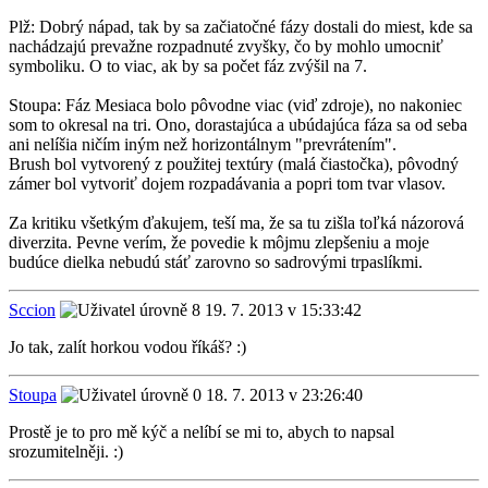
Plž: Dobrý nápad, tak by sa začiatočné fázy dostali do miest, kde sa
nachádzajú prevažne rozpadnuté zvyšky, čo by mohlo umocniť
symboliku. O to viac, ak by sa počet fáz zvýšil na 7.
Stoupa: Fáz Mesiaca bolo pôvodne viac (viď zdroje), no nakoniec
som to okresal na tri. Ono, dorastajúca a ubúdajúca fáza sa od seba
ani nelíšia ničím iným než horizontálnym "prevrátením".
Brush bol vytvorený z použitej textúry (malá čiastočka), pôvodný
zámer bol vytvoriť dojem rozpadávania a popri tom tvar vlasov.
Za kritiku všetkým ďakujem, teší ma, že sa tu zišla toľká názorová
diverzita. Pevne verím, že povedie k môjmu zlepšeniu a moje
budúce dielka nebudú stáť zarovno so sadrovými trpaslíkmi.
Sccion
19. 7. 2013 v 15:33:42
Jo tak, zalít horkou vodou říkáš? :)
Stoupa
18. 7. 2013 v 23:26:40
Prostě je to pro mě kýč a nelíbí se mi to, abych to napsal
srozumitelněji. :)