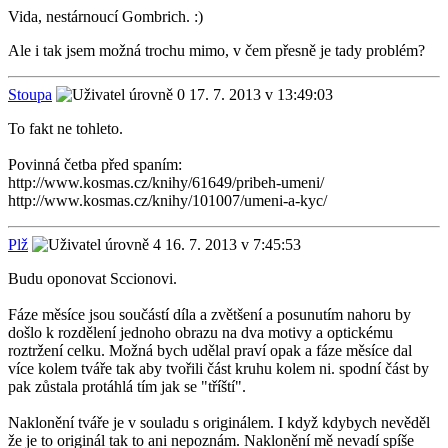
Vida, nestárnoucí Gombrich. :)
Ale i tak jsem možná trochu mimo, v čem přesně je tady problém?
Stoupa
17. 7. 2013 v 13:49:03
To fakt ne tohleto.
Povinná četba před spaním:
http://www.kosmas.cz/knihy/61649/pribeh-umeni/
http://www.kosmas.cz/knihy/101007/umeni-a-kyc/
Plž
16. 7. 2013 v 7:45:53
Budu oponovat Sccionovi.
Fáze měsíce jsou součástí díla a zvětšení a posunutím nahoru by
došlo k rozdělení jednoho obrazu na dva motivy a optickému
roztržení celku. Možná bych udělal praví opak a fáze měsíce dal
více kolem tváře tak aby tvořili část kruhu kolem ni. spodní část by
pak zůstala protáhlá tím jak se "tříští".
Naklonění tváře je v souladu s originálem. I když kdybych nevěděl
že je to originál tak to ani nepoznám. Naklonění mě nevadí spíše