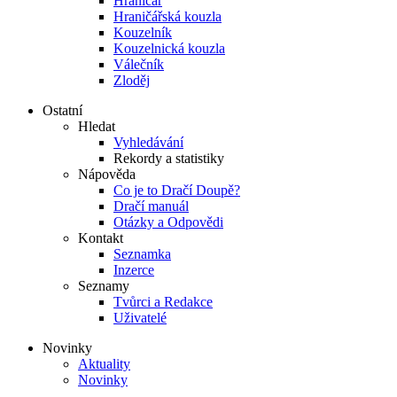
Hraničář
Hraničářská kouzla
Kouzelník
Kouzelnická kouzla
Válečník
Zloděj
Ostatní
Hledat
Vyhledávání
Rekordy a statistiky
Nápověda
Co je to Dračí Doupě?
Dračí manuál
Otázky a Odpovědi
Kontakt
Seznamka
Inzerce
Seznamy
Tvůrci a Redakce
Uživatelé
Novinky
Aktuality
Novinky