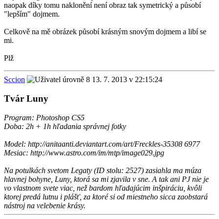
naopak díky tomu naklonění není obraz tak symetrický a působí
"lepším" dojmem.
Celkově na mě obrázek působí krásným snovým dojmem a libí se
mi.
Plž
Sccion
13. 7. 2013 v 22:15:24
Tvár Luny
Program: Photoshop CS5
Doba: 2h + 1h hľadania správnej fotky
Model: http://anitaanti.deviantart.com/art/Freckles-35308 6977
Mesiac: http://www.astro.com/im/mtp/image029.jpg
Na potulkách svetom Legaty (ID stolu: 2527) zasiahla ma múza
hlavnej bohyne, Luny, ktorá sa mi zjavila v sne. A tak ani PJ nie je
vo vlastnom svete viac, než bardom hľadajúcim inšpiráciu, kvôli
ktorej predá lutnu i plášť, za ktoré si od miestneho sicca zaobstará
nástroj na velebenie krásy.