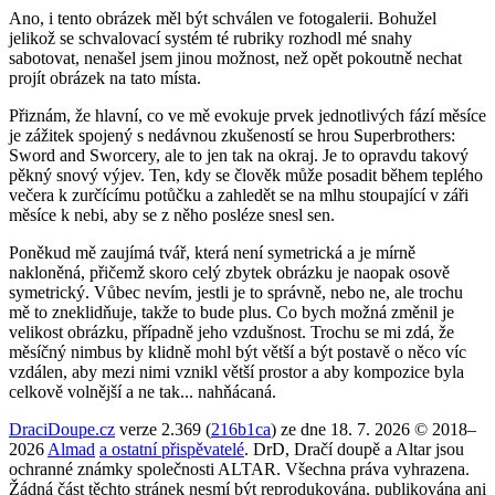
Ano, i tento obrázek měl být schválen ve fotogalerii. Bohužel
jelikož se schvalovací systém té rubriky rozhodl mé snahy
sabotovat, nenašel jsem jinou možnost, než opět pokoutně nechat
projít obrázek na tato místa.
Přiznám, že hlavní, co ve mě evokuje prvek jednotlivých fází měsíce
je zážitek spojený s nedávnou zkušeností se hrou Superbrothers:
Sword and Sworcery, ale to jen tak na okraj. Je to opravdu takový
pěkný snový výjev. Ten, kdy se člověk může posadit během teplého
večera k zurčícímu potůčku a zahledět se na mlhu stoupající v záři
měsíce k nebi, aby se z něho posléze snesl sen.
Poněkud mě zaujímá tvář, která není symetrická a je mírně
nakloněná, přičemž skoro celý zbytek obrázku je naopak osově
symetrický. Vůbec nevím, jestli je to správně, nebo ne, ale trochu
mě to zneklidňuje, takže to bude plus. Co bych možná změnil je
velikost obrázku, případně jeho vzdušnost. Trochu se mi zdá, že
měsíčný nimbus by klidně mohl být větší a být postavě o něco víc
vzdálen, aby mezi nimi vznikl větší prostor a aby kompozice byla
celkově volnější a ne tak... nahňácaná.
DraciDoupe.cz
verze 2.369 (
216b1ca
) ze dne 18. 7. 2026 © 2018–
2026
Almad
a ostatní přispěvatelé
. DrD, Dračí doupě a Altar jsou
ochranné známky společnosti ALTAR. Všechna práva vyhrazena.
Žádná část těchto stránek nesmí být reprodukována, publikována ani