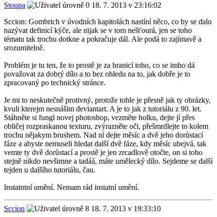
Stoupa
18. 7. 2013 v 23:16:02
Sccion: Gombrich v úvodních kapitolách nastíní něco, co by se dalo
nazývat definicí kýče, ale nijak se v tom nešťourá, jen se toho
tématu tak trochu dotkne a pokračuje dál. Ale podá to zajímavě a
srozumitelně.
Problém je tu ten, že to prostě je za hranicí toho, co se imho dá
považovat za dobrý dílo a to bez ohledu na to, jak dobře je to
zpracovaný po technický stránce.
Je mi to neskutečně protivný, protože tohle je přesně jak ty obrázky,
kvuli kterejm nesnášim deviantart. A je to jak z tutoriálu z 90. let.
Stáhněte si fungl novej photoshop, vezměte holku, dejte jí přes
obličej rozpraskanou texturu, zvýrazněte oči, přešmrdlejte to kolem
trochu nějakym brushem. Nad ní dejte měsíc a dvě jeho dorůstací
fáze a abyste nemuseli hledat další dvě fáze, kdy měsíc ubejvá, tak
vemte ty dvě dorůstací a prostě je jen zrcadlově otočte, on si toho
stejně nikdo nevšimne a tadáá, máte umělecký dílo. Sejdeme se další
tejden u dalšího tutoriálu, čau.
Instatntní umění. Nemam rád instatní umění.
Sccion
18. 7. 2013 v 19:33:10