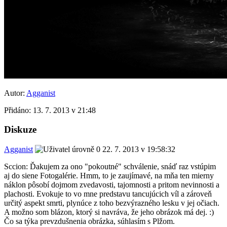
Autor:
Agganist
Přidáno:
13. 7. 2013 v 21:48
Diskuze
Agganist
22. 7. 2013 v 19:58:32
Sccion: Ďakujem za ono "pokoutné" schválenie, snáď raz vstúpim
aj do siene Fotogalérie. Hmm, to je zaujímavé, na mňa ten mierny
náklon pôsobí dojmom zvedavosti, tajomnosti a pritom nevinnosti a
plachosti. Evokuje to vo mne predstavu tancujúcich víl a zároveň
určitý aspekt smrti, plynúce z toho bezvýrazného lesku v jej očiach.
A možno som blázon, ktorý si navráva, že jeho obrázok má dej. :)
Čo sa týka prevzdušnenia obrázka, súhlasím s Plžom.