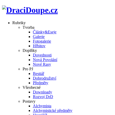
Rubriky
Tvorba
Články&Eseje
Galerie
Fotogalerie
Hřbitov
Doplňky
Dovednosti
Nová Povolání
Nové Rasy
Pro PJ
Bestiář
Dobrodružství
Předměty
Všeobecné
Downloady
Rozvoj DrD
Postavy
Alchymista
Alchymistické předměty