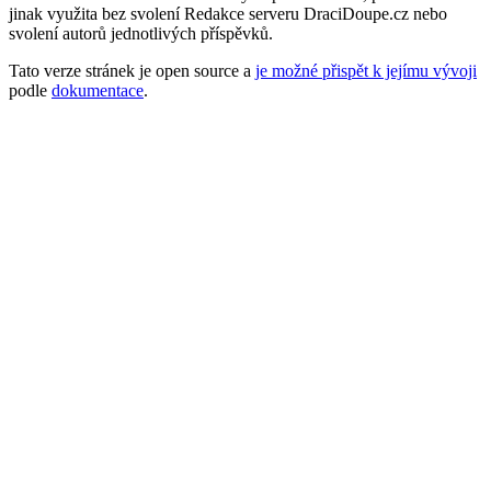
jinak využita bez svolení Redakce serveru DraciDoupe.cz nebo
svolení autorů jednotlivých příspěvků.
Tato verze stránek je open source a
je možné přispět k jejímu vývoji
podle
dokumentace
.