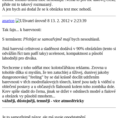
přide mi to takový rozmazaný.
A jen bych asi dodal že se k obrázku text moc nehodí.
anarion
13. 2. 2012 v 2:23:39
Tak fajn... k barevnosti:
S termínem:
Přebíjet se samozřejmě mají
bych nesouhlasil.
Jistá barevná celistvost a sladěnost dodává v 90% obrázkům (tento si
odvážím říct tam patří taky) ucelenost, kompaktnost a působí
lahodněji pro diváka.
Nechceme z toho udělat moc kolotočářskou reklamu. Zrovna u
tohohle dílka si myslím, že ten zatuchlej a tíživej, dunivej jakoby
dungeonovskej "feeling" by se dal krásně docílit udržením
barevnosti v těch modrofialovejch tónech, které jsou tady k vidění u
oblečení postavy a u občasných šlahounů kolem toho zombíka dole.
Krev spíše sladit do černa, jinak se držet v odstínech modré a fialové
a obrázek vy působil mnohem...
vážněji, důstojněji, temněji - více atmosféricky
Je to samozřejmě názor, ale má svoje opodstatnění.