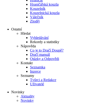
Hraničář
Hraničářská kouzla
Kouzelník
Kouzelnická kouzla
Válečník
Zloděj
Ostatní
Hledat
Vyhledávání
Rekordy a statistiky
Nápověda
Co je to Dračí Doupě?
Dračí manuál
Otázky a Odpovědi
Kontakt
Seznamka
Inzerce
Seznamy
Tvůrci a Redakce
Uživatelé
Novinky
Aktuality
Novinky