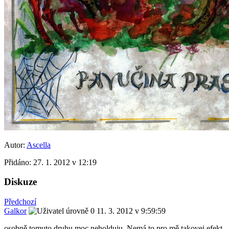
Autor:
Ascella
Přidáno:
27. 1. 2012 v 12:19
Diskuze
Předchozí
Galkor
11. 3. 2012 v 9:59:59
osobně tomuto druhu moc neholduju. Nemá to pro mě takovej efekt,