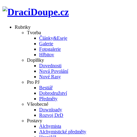
Rubriky
Tvorba
Články&Eseje
Galerie
Fotogalerie
Hřbitov
Doplňky
Dovednosti
Nová Povolání
Nové Rasy
Pro PJ
Bestiář
Dobrodružství
Předměty
Všeobecné
Downloady
Rozvoj DrD
Postavy
Alchymista
Alchymistické předměty