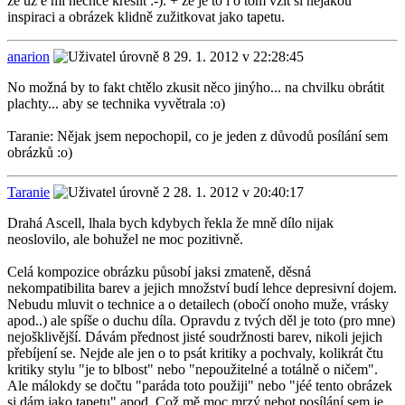
že už e mi nechce kreslit :-). + že je to i o tom vzít si nějakou
inspiraci a obrázek klidně zužitkovat jako tapetu.
anarion
29. 1. 2012 v 22:28:45
No možná by to fakt chtělo zkusit něco jinýho... na chvilku obrátit
plachty... aby se technika vyvětrala :o)
Taranie: Nějak jsem nepochopil, co je jeden z důvodů posílání sem
obrázků :o)
Taranie
28. 1. 2012 v 20:40:17
Drahá Ascell, lhala bych kdybych řekla že mně dílo nijak
neoslovilo, ale bohužel ne moc pozitivně.
Celá kompozice obrázku působí jaksi zmateně, děsná
nekompatibilita barev a jejich množství budí lehce depresivní dojem.
Nebudu mluvit o technice a o detailech (obočí onoho muže, vrásky
apod..) ale spíše o duchu díla. Opravdu z tvých děl je toto (pro mne)
nejošklivější. Dávám přednost jisté soudržnosti barev, nikoli jejich
přebíjení se. Nejde ale jen o to psát kritiky a pochvaly, kolikrát čtu
kritiky stylu "je to blbost" nebo "nepoužitelné a totálně o ničem".
Ale málokdy se dočtu "paráda toto použiji" nebo "jéé tento obrázek
si dám jako tapetu" apod. Což mě moc mrzý nebot posílání sem je