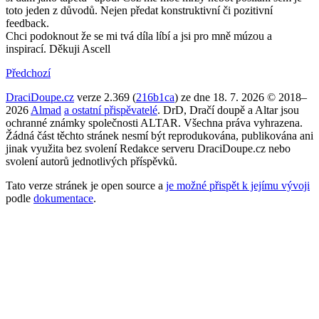
toto jeden z důvodů. Nejen předat konstruktivní či pozitivní
feedback.
Chci podoknout že se mi tvá díla líbí a jsi pro mně múzou a
inspirací. Děkuji Ascell
Předchozí
DraciDoupe.cz
verze 2.369 (
216b1ca
) ze dne 18. 7. 2026 © 2018–
2026
Almad
a ostatní přispěvatelé
. DrD, Dračí doupě a Altar jsou
ochranné známky společnosti ALTAR. Všechna práva vyhrazena.
Žádná část těchto stránek nesmí být reprodukována, publikována ani
jinak využita bez svolení Redakce serveru DraciDoupe.cz nebo
svolení autorů jednotlivých příspěvků.
Tato verze stránek je open source a
je možné přispět k jejímu vývoji
podle
dokumentace
.