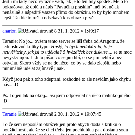
Jestli mi tady něco výrazně vadí, tak je to ten bílý spodek. Mělo to
pokračovat až dolů a nápis "Pavučina prasklin" měl být nějak
nenásilně a nápaditě vsazen přímo do obrázku, to by bylo mnohem
lepší. Takhle to ruší a odsekává kus obrazu pryč.
anarion
31. 1. 2012 v 1:49:17
Taranie: No jo... ovšem tento server se liší třeba od Aragornu, že
jednoslovné kritiky typu:
Hustý, to bych nedokázala, to je
neuvěřitelný, jak jsi to udělala? 5 hvězdiček bez diskuse....
se tu moc
nevyskytujou. Lidi tu píšou co se jim líbí, co se jim nelíbí a bez
ostychu. Skoro vždy se najde něco, co by se dalo zlepšit, nebo
minimálně udělat zajímavě jinak.
Když jsou pak z toho zdeptaní, rozhodně to ale nevidím jako chybu
nás... :D
Ps. To jen tak na okraj... asi jsem odpovídal na něco malinko jiného
:D
Taranie
30. 1. 2012 v 19:07:45
To že sem neposílám obrázek jen proto abych dostala kritiku o
použitelnosti, ale že se chci třeba jen pochlubit a pak dostanu sodu