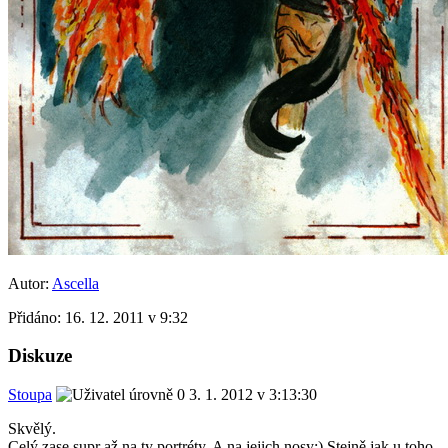
Autor:
Ascella
Přidáno:
16. 12. 2011 v 9:32
Diskuze
Stoupa
3. 1. 2012 v 3:13:30
Skvělý.
Celý zase supr až na ty portréty. A na jejich nosy:) Stejně jak u toho