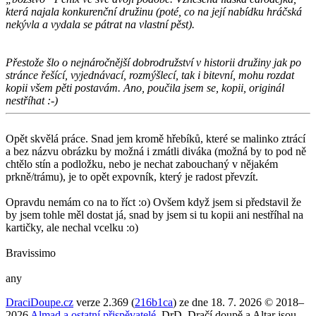
která najala konkurenční družinu (poté, co na její nabídku hráčská
nekývla a vydala se pátrat na vlastní pěst).
Přestože šlo o nejnáročnější dobrodružství v historii družiny jak po
stránce řešící, vyjednávací, rozmýšlecí, tak i bitevní, mohu rozdat
kopii všem pěti postavám. Ano, poučila jsem se, kopii, originál
nestříhat :-)
Opět skvělá práce. Snad jem kromě hřebíků, které se malinko ztrácí
a bez názvu obrázku by možná i zmátli diváka (možná by to pod ně
chtělo stín a podložku, nebo je nechat zabouchaný v nějakém
prkně/trámu), je to opět expovník, který je radost převzít.
Opravdu nemám co na to říct :o) Ovšem když jsem si představil že
by jsem tohle měl dostat já, snad by jsem si tu kopii ani nestříhal na
kartičky, ale nechal vcelku :o)
Bravissimo
any
DraciDoupe.cz
verze 2.369 (
216b1ca
) ze dne 18. 7. 2026 © 2018–
2026
Almad
a ostatní přispěvatelé
. DrD, Dračí doupě a Altar jsou