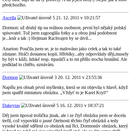
předchozího.
Ascella
21. 12. 2011 v 10:21:57
Dormon: už druhý tip na reálnou osobnost, první byl nějaký polský
spisovatel. Tož jsem zagooglila fotky a u obou jistá podobnost
je...knír a tak :) Hejtman Rachvajen by se divil...
Anarion: Poučila jsem se, je to malováno jako celek a tak to také
zůstane. Hráči dostanou kopii. Hřebíky...aby odpovídaly ději,musely
by být v kůži, lidské resp. trpasličí a to mi přišlo trochu brutální. Ale
podklad to chtělo, uznávám.
Dormon
20. 12. 2011 v 23:55:36
Napíšu jen obsah první myšlenky, která se mi objevila v hlavě, když
jsem spatřil miniaturu obrázku. „Vždyť to je Karel Kryl!“
Dakeyras
16. 12. 2011 v 18:37:21
Děj jsem tipoval trošičku jinak, ale i ze čtyř obrázku jsem se docela
trefil, což vypovídá o jasné čitelnosti těchto čtyř obrázků a tedy
vysoké kvalitě sdělení co obrázek má říct. Dormonův obrázek, který