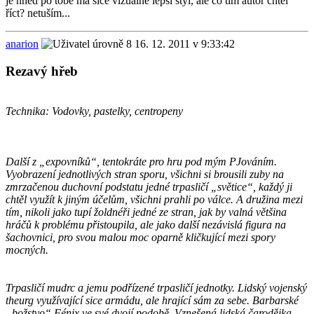
je hned po tobě má sice vizuálně lepší styl, ale co tím autor chtěl
říct? netuším...
anarion
16. 12. 2011 v 9:33:42
Rezavý hřeb
Technika: Vodovky, pastelky, centropeny
Další z „expovníků“, tentokráte pro hru pod mým PJováním.
Vyobrazení jednotlivých stran sporu, všichni si brousili zuby na
zmrzačenou duchovní podstatu jedné trpasličí „světice“, každý ji
chtěl využít k jiným účelům, všichni prahli po válce. A družina mezi
tím, nikoli jako tupí žoldnéři jedné ze stran, jak by valná většina
hráčů k problému přistoupila, ale jako další nezávislá figura na
šachovnici, pro svou malou moc oparně kličkující mezi spory
mocných.
Trpasličí mudrc a jemu podřízené trpasličí jednotky. Lidský vojenský
theurg využívající sice armádu, ale hrající sám za sebe. Barbarské
„božstvo“ Fénix ve své dvojí podobě. Vznešená lidská čarodějka,