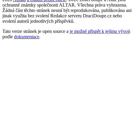
ochranné známky společnosti ALTAR. Všechna práva vyhrazena.
Žádná část těchto stránek nesmí být reprodukována, publikována ani
jinak využita bez svolení Redakce serveru DraciDoupe.cz nebo
svolení autorů jednotlivých příspěvků.
Tato verze stránek je open source a
je možné přispět k jejímu vývoji
podle
dokumentace
.