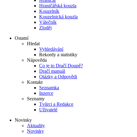
Hraničář
Hraničářská kouzla
Kouzelník
Kouzelnická kouzla
Válečník
Zloděj
Ostatní
Hledat
Vyhledávání
Rekordy a statistiky
Nápověda
Co je to Dračí Doupě?
Dračí manuál
Otázky a Odpovědi
Kontakt
Seznamka
Inzerce
Seznamy
Tvůrci a Redakce
Uživatelé
Novinky
Aktuality
Novinky