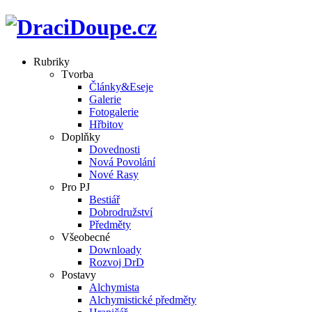
Rubriky
Tvorba
Články&Eseje
Galerie
Fotogalerie
Hřbitov
Doplňky
Dovednosti
Nová Povolání
Nové Rasy
Pro PJ
Bestiář
Dobrodružství
Předměty
Všeobecné
Downloady
Rozvoj DrD
Postavy
Alchymista
Alchymistické předměty