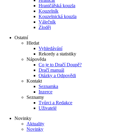
Hraničář
Hraničářská kouzla
Kouzelník
Kouzelnická kouzla
Válečník
Zloděj
Ostatní
Hledat
Vyhledávání
Rekordy a statistiky
Nápověda
Co je to Dračí Doupě?
Dračí manuál
Otázky a Odpovědi
Kontakt
Seznamka
Inzerce
Seznamy
Tvůrci a Redakce
Uživatelé
Novinky
Aktuality
Novinky