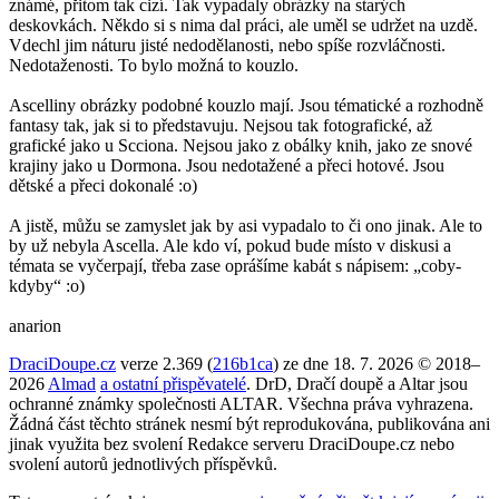
známé, přitom tak cizí. Tak vypadaly obrázky na starých
deskovkách. Někdo si s nima dal práci, ale uměl se udržet na uzdě.
Vdechl jim náturu jisté nedodělanosti, nebo spíše rozvláčnosti.
Nedotaženosti. To bylo možná to kouzlo.
Ascelliny obrázky podobné kouzlo mají. Jsou tématické a rozhodně
fantasy tak, jak si to představuju. Nejsou tak fotografické, až
grafické jako u Scciona. Nejsou jako z obálky knih, jako ze snové
krajiny jako u Dormona. Jsou nedotažené a přeci hotové. Jsou
dětské a přeci dokonalé :o)
A jistě, můžu se zamyslet jak by asi vypadalo to či ono jinak. Ale to
by už nebyla Ascella. Ale kdo ví, pokud bude místo v diskusi a
témata se vyčerpají, třeba zase oprášíme kabát s nápisem: „coby-
kdyby“ :o)
anarion
DraciDoupe.cz
verze 2.369 (
216b1ca
) ze dne 18. 7. 2026 © 2018–
2026
Almad
a ostatní přispěvatelé
. DrD, Dračí doupě a Altar jsou
ochranné známky společnosti ALTAR. Všechna práva vyhrazena.
Žádná část těchto stránek nesmí být reprodukována, publikována ani
jinak využita bez svolení Redakce serveru DraciDoupe.cz nebo
svolení autorů jednotlivých příspěvků.