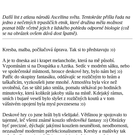
Další list z atlasu národů Ascellina světa. Tentokráte přišla řada na
jedno z nečetných trpasličích etnik, které družina měla možnost
poznat blíže včetně jejich z lidského pohledu odporné biologie (což
se na obrázek ovšem dává dost špatně).
Kresba, malba, počítačová úprava. Tak si to představuju :o)
A je to dneska asi i krapet melancholie, která na mě působí.
Vzpomínám si na Doupátka u Azrika. Sedíc v modrém sálku, nebo
ve společenské místnosti, hrouce deskové hry, bylo nám hej :o)
Patříc do skupiny fantasáku, oddávajíc se rozličným to hrám a
taškařicím, vyzkoušeli jsme mnohé. Atmosféra byla více než
uvolněná, čas se táhl jako smůla, pomalu stékával po hodinách
minutovky, která kolikrát jakoby stála na místě. Kdejaký rámus,
smích i bujaré veselí bylo slyšet z rozličných koutů a v tom
vášnivém opojení byla mysl povznesena :o)
Deskové hry co jsme hráli byli všelijaké. Většinou je spojovalo to
tajemné, leč všemi známé kouzlo středověké fantasy :o) Obrázky
byť precizné, dýchajíc jakýmsi kouzlem neumělosti, neodbornosti,
nezasažené moderním perfekcionalismem. Kresby a malůvky tak