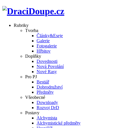
Rubriky
Tvorba
Články&Eseje
Galerie
Fotogalerie
Hřbitov
Doplňky
Dovednosti
Nová Povolání
Nové Rasy
Pro PJ
Bestiář
Dobrodružství
Předměty
Všeobecné
Downloady
Rozvoj DrD
Postavy
Alchymista
Alchymistické předměty