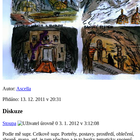
Autor:
Ascella
Přidáno:
13. 12. 2011 v 20:31
Diskuze
Stoupa
3. 1. 2012 v 3:12:08
Podle mě supr. Celkově supr. Portréty, postavy, prostředí, oblečení,
zbraně, mapa, atd. je tam všechno a je to hezky tematicky spojený.