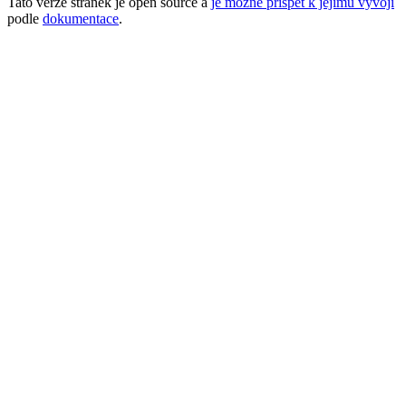
Tato verze stránek je open source a
je možné přispět k jejímu vývoji
podle
dokumentace
.