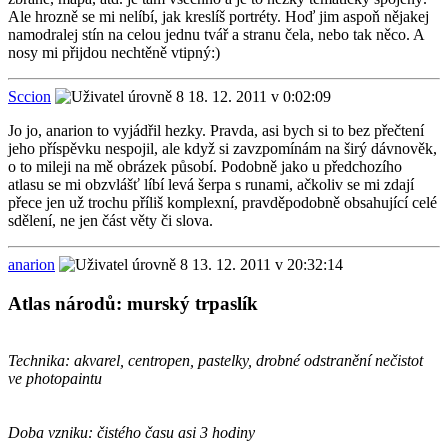
Ale hrozně se mi nelíbí, jak kreslíš portréty. Hoď jim aspoň nějakej
namodralej stín na celou jednu tvář a stranu čela, nebo tak něco. A
nosy mi přijdou nechtěně vtipný:)
Sccion
18. 12. 2011 v 0:02:09
Jo jo, anarion to vyjádřil hezky. Pravda, asi bych si to bez přečtení
jeho příspěvku nespojil, ale když si zavzpomínám na širý dávnověk,
o to mileji na mě obrázek působí. Podobně jako u předchozího
atlasu se mi obzvlášť líbí levá šerpa s runami, ačkoliv se mi zdají
přece jen už trochu příliš komplexní, pravděpodobně obsahující celé
sdělení, ne jen část věty či slova.
anarion
13. 12. 2011 v 20:32:14
Atlas národů: murský trpaslík
Technika: akvarel, centropen, pastelky, drobné odstranění nečistot
ve photopaintu
Doba vzniku: čistého času asi 3 hodiny