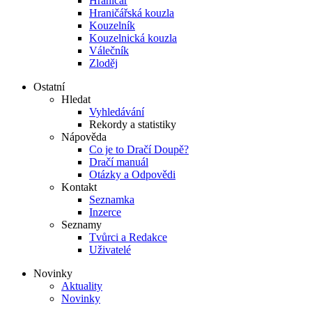
Hraničář
Hraničářská kouzla
Kouzelník
Kouzelnická kouzla
Válečník
Zloděj
Ostatní
Hledat
Vyhledávání
Rekordy a statistiky
Nápověda
Co je to Dračí Doupě?
Dračí manuál
Otázky a Odpovědi
Kontakt
Seznamka
Inzerce
Seznamy
Tvůrci a Redakce
Uživatelé
Novinky
Aktuality
Novinky