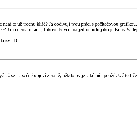
ení to už trochu klišé? Já obdivuji tvou práci s počítačovou grafikou, t
lišééé? Já to nemám ráda, Takové ty věci na jedno brdo jako je Boris Vall
í kozy. :D
 už se na scéně objeví zbraně, někdo by je také měl použít. Už teď 