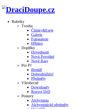
Rubriky
Tvorba
Články&Eseje
Galerie
Fotogalerie
Hřbitov
Doplňky
Dovednosti
Nová Povolání
Nové Rasy
Pro PJ
Bestiář
Dobrodružství
Předměty
Všeobecné
Downloady
Rozvoj DrD
Postavy
Alchymista
Alchymistické předměty