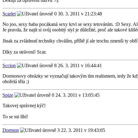
Děkuji za opravení názvu :-).
Scarlet
30. 3. 2011 v 21:23:48
No joo, sexy baba pocákaná sexy krví se sexy tetováním. :D Sexy. Ale n
Je pravda, že najít si svůj osobitý styl je důležité, proč ale takové k
Jinak za zvládnutí techniky chválím, příště jí ale trochu zmenši ty obř
Díky za strávení! Scar.
Sccion
26. 3. 2011 v 16:44:41
Dormonovy obrázky se vyznačují takovým tím realismem, tedy že když
ohořelá těla ;)
Spize
24. 3. 2011 v 13:05:45
Takovej správnej kýč!
To se mi líbí!
Dormon
22. 3. 2011 v 19:43:05