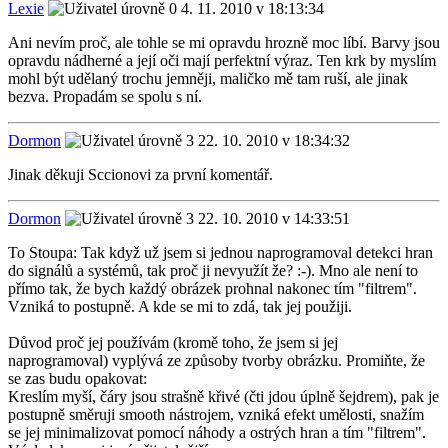
Lexie
4. 11. 2010 v 18:13:34
Ani nevím proč, ale tohle se mi opravdu hrozně moc líbí. Barvy jsou
opravdu nádherné a její oči mají perfektní výraz. Ten krk by myslím
mohl být udělaný trochu jemněji, maličko mě tam ruší, ale jinak
bezva. Propadám se spolu s ní.
Dormon
22. 10. 2010 v 18:34:32
Jinak děkuji Sccionovi za první komentář.
Dormon
22. 10. 2010 v 14:33:51
To Stoupa: Tak když už jsem si jednou naprogramoval detekci hran
do signálů a systémů, tak proč ji nevyužít že? :-). Mno ale není to
přímo tak, že bych každý obrázek prohnal nakonec tím "filtrem".
Vzniká to postupně. A kde se mi to zdá, tak jej použiji.
Důvod proč jej používám (kromě toho, že jsem si jej
naprogramoval) vyplývá ze způsoby tvorby obrázku. Promiňte, že
se zas budu opakovat:
Kreslím myší, čáry jsou strašně křivé (čti jdou úplně šejdrem), pak je
postupně směruji smooth nástrojem, vzniká efekt umělosti, snažím
se jej minimalizovat pomocí náhody a ostrých hran a tím "filtrem".