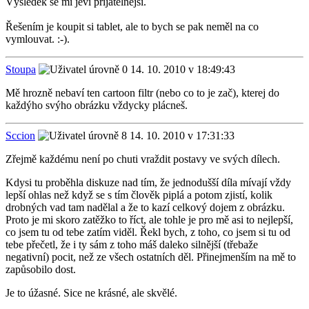
Výsledek se mi jeví přijatelnější.
Řešením je koupit si tablet, ale to bych se pak neměl na co
vymlouvat. :-).
Stoupa
14. 10. 2010 v 18:49:43
Mě hrozně nebaví ten cartoon filtr (nebo co to je zač), kterej do
každýho svýho obrázku vždycky plácneš.
Sccion
14. 10. 2010 v 17:31:33
Zřejmě každému není po chuti vraždit postavy ve svých dílech.
Kdysi tu proběhla diskuze nad tím, že jednodušší díla mívají vždy
lepší ohlas než když se s tím člověk piplá a potom zjistí, kolik
drobných vad tam nadělal a že to kazí celkový dojem z obrázku.
Proto je mi skoro zatěžko to říct, ale tohle je pro mě asi to nejlepší,
co jsem tu od tebe zatím viděl. Řekl bych, z toho, co jsem si tu od
tebe přečetl, že i ty sám z toho máš daleko silnější (třebaže
negativní) pocit, než ze všech ostatních děl. Přinejmenším na mě to
zapůsobilo dost.
Je to úžasné. Sice ne krásné, ale skvělé.