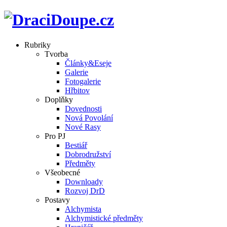
Rubriky
Tvorba
Články&Eseje
Galerie
Fotogalerie
Hřbitov
Doplňky
Dovednosti
Nová Povolání
Nové Rasy
Pro PJ
Bestiář
Dobrodružství
Předměty
Všeobecné
Downloady
Rozvoj DrD
Postavy
Alchymista
Alchymistické předměty