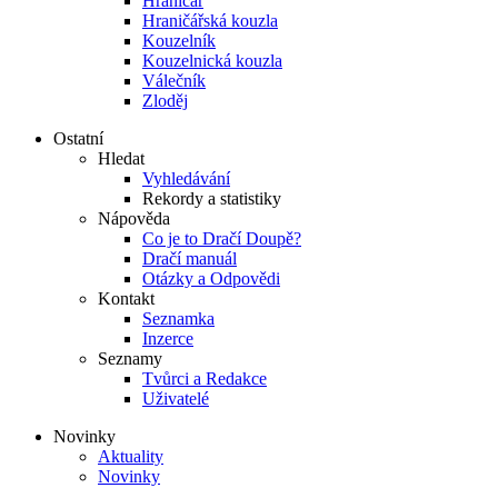
Hraničář
Hraničářská kouzla
Kouzelník
Kouzelnická kouzla
Válečník
Zloděj
Ostatní
Hledat
Vyhledávání
Rekordy a statistiky
Nápověda
Co je to Dračí Doupě?
Dračí manuál
Otázky a Odpovědi
Kontakt
Seznamka
Inzerce
Seznamy
Tvůrci a Redakce
Uživatelé
Novinky
Aktuality
Novinky