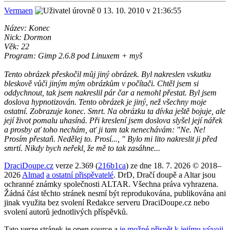
Vermaen
13. 10. 2010 v 21:36:55
Název: Konec
Nick: Dormon
Věk: 22
Program: Gimp 2.6.8 pod Linuxem + myš
Tento obrázek přeskočil můj jiný obrázek. Byl nakreslen vskutku
bleskově vůči jiným mým obrázkům v počítači. Chtěl jsem si
oddychnout, tak jsem nakreslil pár čar a nemohl přestat. Byl jsem
doslova hypnotizován. Tento obrázek je jiný, než všechny moje
ostatní. Zobrazuje konec. Smrt. Na obrázku ta dívka ještě bojuje, ale
její život pomalu uhasíná. Při kreslení jsem doslova slyšel její nářek
a prosby ať toho nechám, ať ji tam tak nenechávám: "Ne. Ne!
Prosím přestaň. Nedělej to. Prosí..., " Bylo mi lito nakreslit ji před
smrtí. Nikdy bych neřekl, že mě to tak zasáhne...
DraciDoupe.cz
verze 2.369 (
216b1ca
) ze dne 18. 7. 2026 © 2018–
2026
Almad
a ostatní přispěvatelé
. DrD, Dračí doupě a Altar jsou
ochranné známky společnosti ALTAR. Všechna práva vyhrazena.
Žádná část těchto stránek nesmí být reprodukována, publikována ani
jinak využita bez svolení Redakce serveru DraciDoupe.cz nebo
svolení autorů jednotlivých příspěvků.
Tato verze stránek je open source a
je možné přispět k jejímu vývoji