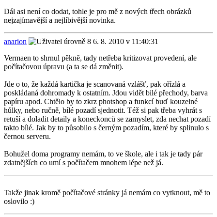
Dál asi není co dodat, tohle je pro mě z nových třech obrázků
nejzajímavější a nejlíbivější novinka.
anarion
6. 8. 2010 v 11:40:31
Vermaen to shrnul pěkně, tady netřeba kritizovat provedení, ale
počítačovou úpravu (a ta se dá změnit).
Jde o to, že každá kartička je scanovaná vzlášť, pak ořízlá a
poskládaná dohromady k ostatním. Jdou vidět bilé přechody, barva
papíru apod. Chtělo by to zkrz photshop a funkcí buď kouzelné
hůlky, nebo ručně, bílé pozadí sjednotit. Též si pak třeba vyhrát s
retuší a doladit detaily a koneckonců se zamyslet, zda nechat pozadí
takto bílé. Jak by to působilo s černým pozadím, které by splinulo s
černou serveru.
Bohužel doma programy nemám, to ve škole, ale i tak je tady pár
zdatnějších co umí s počítačem mnohem lépe než já.
Takže jinak kromě počítačové stránky já nemám co vytknout, mě to
oslovilo :)