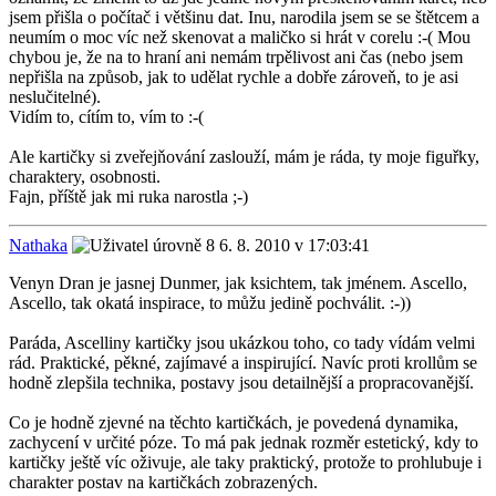
jsem přišla o počítač i většinu dat. Inu, narodila jsem se se štětcem a
neumím o moc víc než skenovat a maličko si hrát v corelu :-( Mou
chybou je, že na to hraní ani nemám trpělivost ani čas (nebo jsem
nepřišla na způsob, jak to udělat rychle a dobře zároveň, to je asi
neslučitelné).
Vidím to, cítím to, vím to :-(
Ale kartičky si zveřejňování zaslouží, mám je ráda, ty moje figuřky,
charaktery, osobnosti.
Fajn, příště jak mi ruka narostla ;-)
Nathaka
6. 8. 2010 v 17:03:41
Venyn Dran je jasnej Dunmer, jak ksichtem, tak jménem. Ascello,
Ascello, tak okatá inspirace, to můžu jedině pochválit. :-))
Paráda, Ascelliny kartičky jsou ukázkou toho, co tady vídám velmi
rád. Praktické, pěkné, zajímavé a inspirující. Navíc proti krollům se
hodně zlepšila technika, postavy jsou detailnější a propracovanější.
Co je hodně zjevné na těchto kartičkách, je povedená dynamika,
zachycení v určité póze. To má pak jednak rozměr estetický, kdy to
kartičky ještě víc oživuje, ale taky praktický, protože to prohlubuje i
charakter postav na kartičkách zobrazených.