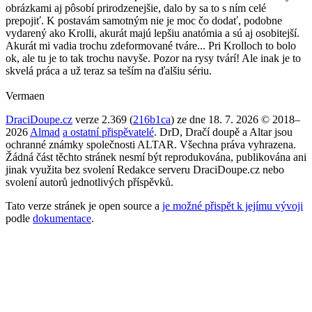
obrázkami aj pôsobí prirodzenejšie, dalo by sa to s ním celé
prepojiť. K postavám samotným nie je moc čo dodať, podobne
vydarený ako Krolli, akurát majú lepšiu anatómia a sú aj osobitejší.
Akurát mi vadia trochu zdeformované tváre... Pri Krolloch to bolo
ok, ale tu je to tak trochu navyše. Pozor na rysy tvárí! Ale inak je to
skvelá práca a už teraz sa teším na ďalšiu sériu.
Vermaen
DraciDoupe.cz
verze 2.369 (
216b1ca
) ze dne 18. 7. 2026 © 2018–
2026
Almad
a ostatní přispěvatelé
. DrD, Dračí doupě a Altar jsou
ochranné známky společnosti ALTAR. Všechna práva vyhrazena.
Žádná část těchto stránek nesmí být reprodukována, publikována ani
jinak využita bez svolení Redakce serveru DraciDoupe.cz nebo
svolení autorů jednotlivých příspěvků.
Tato verze stránek je open source a
je možné přispět k jejímu vývoji
podle
dokumentace
.