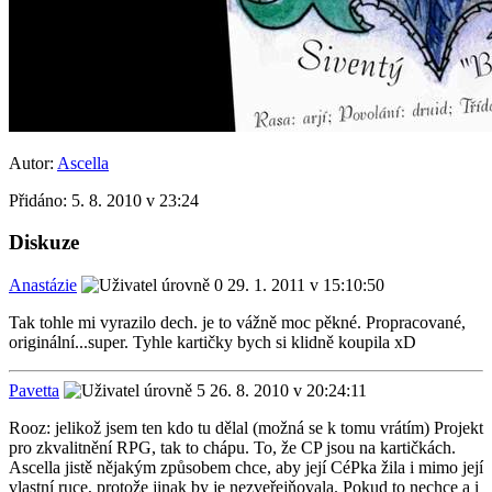
Autor:
Ascella
Přidáno:
5. 8. 2010 v 23:24
Diskuze
Anastázie
29. 1. 2011 v 15:10:50
Tak tohle mi vyrazilo dech. je to vážně moc pěkné. Propracované,
originální...super. Tyhle kartičky bych si klidně koupila xD
Pavetta
26. 8. 2010 v 20:24:11
Rooz: jelikož jsem ten kdo tu dělal (možná se k tomu vrátím) Projekt
pro zkvalitnění RPG, tak to chápu. To, že CP jsou na kartičkách.
Ascella jistě nějakým způsobem chce, aby její CéPka žila i mimo její
vlastní ruce, protože jinak by je nezveřejňovala. Pokud to nechce a i