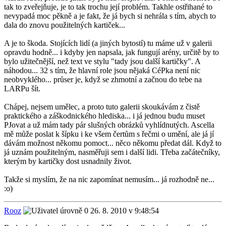
tak to zveřejňuje, je to tak trochu její problém. Takhle ostřihané to
nevypadá moc pěkně a je fakt, že já bych si nehrála s tím, abych to
dala do znovu použitelných kartiček...
A je to škoda. Stojících lidí (a jiných bytostí) tu máme už v galerii
opravdu hodně... i kdyby jen napsala, jak fungují arény, určitě by to
bylo užitečnější, než text ve stylu "tady jsou další kartičky". A
náhodou... 32 s tím, že hlavní role jsou nějaká CéPka není nic
neobvyklého... průser je, když se zhmotní a začnou do tebe na
LARPu šít.
Chápej, nejsem umělec, a proto tuto galerii skoukávám z čistě
praktického a záškodnického hlediska... i já jednou budu muset
PJovat a už mám tady pár slušných obrázků vyhlídnutých. Ascella
mě může poslat k šípku i ke všem čertům s řečmi o umění, ale já jí
dávám možnost někomu pomoct... něco někomu předat dál. Když to
já uznám použitelným, nasměřuji sem i další lidi. Třeba začátečníky,
kterým by kartičky dost usnadnily život.
Takže si myslím, že na nic zapomínat nemusím... já rozhodně ne...
:o)
Rooz
26. 8. 2010 v 9:48:54