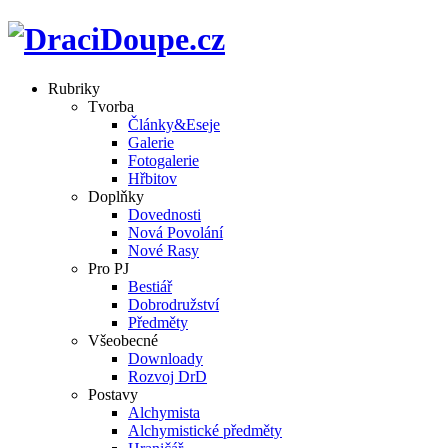
Rubriky
Tvorba
Články&Eseje
Galerie
Fotogalerie
Hřbitov
Doplňky
Dovednosti
Nová Povolání
Nové Rasy
Pro PJ
Bestiář
Dobrodružství
Předměty
Všeobecné
Downloady
Rozvoj DrD
Postavy
Alchymista
Alchymistické předměty