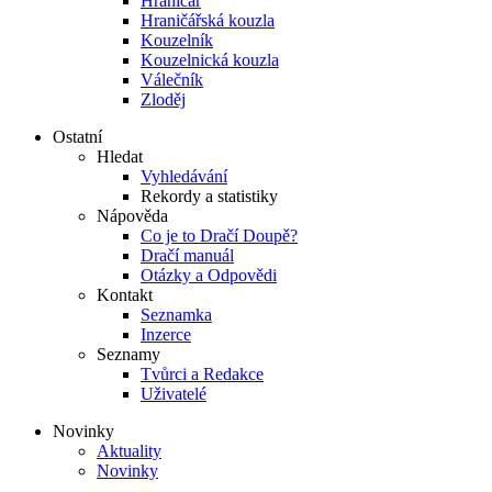
Hraničář
Hraničářská kouzla
Kouzelník
Kouzelnická kouzla
Válečník
Zloděj
Ostatní
Hledat
Vyhledávání
Rekordy a statistiky
Nápověda
Co je to Dračí Doupě?
Dračí manuál
Otázky a Odpovědi
Kontakt
Seznamka
Inzerce
Seznamy
Tvůrci a Redakce
Uživatelé
Novinky
Aktuality
Novinky