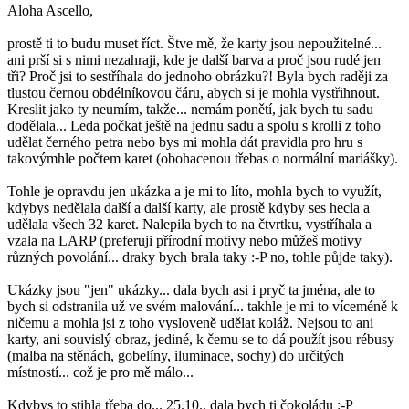
Aloha Ascello,
prostě ti to budu muset říct. Štve mě, že karty jsou nepoužitelné...
ani prší si s nimi nezahraji, kde je další barva a proč jsou rudé jen
tři? Proč jsi to sestříhala do jednoho obrázku?! Byla bych raději za
tlustou černou obdélníkovou čáru, abych si je mohla vystřihnout.
Kreslit jako ty neumím, takže... nemám ponětí, jak bych tu sadu
dodělala... Leda počkat ještě na jednu sadu a spolu s krolli z toho
udělat černého petra nebo bys mi mohla dát pravidla pro hru s
takovýmhle počtem karet (obohacenou třebas o normální mariášky).
Tohle je opravdu jen ukázka a je mi to líto, mohla bych to využít,
kdybys nedělala další a další karty, ale prostě kdyby ses hecla a
udělala všech 32 karet. Nalepila bych to na čtvrtku, vystříhala a
vzala na LARP (preferuji přírodní motivy nebo můžeš motivy
různých povolání... draky bych brala taky :-P no, tohle půjde taky).
Ukázky jsou "jen" ukázky... dala bych asi i pryč ta jména, ale to
bych si odstranila už ve svém malování... takhle je mi to víceméně k
ničemu a mohla jsi z toho vysloveně udělat koláž. Nejsou to ani
karty, ani souvislý obraz, jediné, k čemu se to dá použít jsou rébusy
(malba na stěnách, gobelíny, iluminace, sochy) do určitých
místností... což je pro mě málo...
Kdybys to stihla třeba do... 25.10., dala bych ti čokoládu :-P