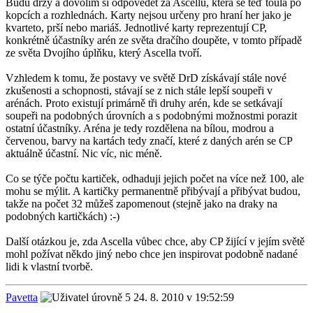
Budu drzý a dovolím si odpovědět za Ascellu, která se teď toulá po
kopcích a rozhlednách. Karty nejsou určeny pro hraní her jako je
kvarteto, prší nebo mariáš. Jednotlivé karty reprezentují CP,
konkrétně účastníky arén ze světa dračího doupěte, v tomto případě
ze světa Dvojího úplňku, který Ascella tvoří.
Vzhledem k tomu, že postavy ve světě DrD získávají stále nové
zkušenosti a schopnosti, stávají se z nich stále lepší soupeři v
arénách. Proto existují primárně tři druhy arén, kde se setkávají
soupeři na podobných úrovních a s podobnými možnostmi porazit
ostatní účastníky. Aréna je tedy rozdělena na bílou, modrou a
červenou, barvy na kartách tedy značí, které z daných arén se CP
aktuálně účastní. Nic víc, nic méně.
Co se týče počtu kartiček, odhaduji jejich počet na více než 100, ale
mohu se mýlit. A kartičky permanentně přibývají a přibývat budou,
takže na počet 32 můžeš zapomenout (stejně jako na draky na
podobných kartičkách) :-)
Další otázkou je, zda Ascella vůbec chce, aby CP žijící v jejím světě
mohl požívat někdo jiný nebo chce jen inspirovat podobně nadané
lidi k vlastní tvorbě.
Pavetta
24. 8. 2010 v 19:52:59