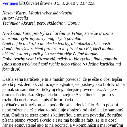
Vermaen
5. 8. 2010 v 23:42:58
Název: Karty: Magici vrbenské výroční
Autor: Ascella
Technika: Akvarel, pero, skládáno v Corelu
Nová sada karet pro Výroční arénu ve Vrbně, které se družina
účastnila, vybrány karty magických povolání.
Opět nejde o ukázku umělecké tvorby, ale ukázku užitečnosti
domácího výtvarničení pro hru a inspiraci pro PJ, kteří mohou
některé z karet použít jako své čaroděje či jiné magiky.
Doba tvorby velmi různorodá, někdy to jde rychle, jindy pomalu
(ale s mou trpělivostí spíš rychle nebo vůbec :-) Jedna kartička má
formát A6.
Ďalšia séria kartičiek je tu a musím povedať, že je ešte o čosi lepšia
ako tá prvá. Jednak zobrazuje elegantnejšie postavy ako boli Krolli a
jednak sú samotné kartičky aj elegantnejšie prevedené... Ale je v
tom malá chybka. Elegancia bola zrejme Ascellin ciel a preto sa
rozhodla neriskovať napísať informácia
počítačovou kurzívou, ale podarilo sa jej docieliť to, že to pôsobí
neprirodzene a ešte viac to oddeluje obrázok od okolia ako samotný
rám. Ondím sa teraz doma s kaligrafiou a musím povedať, že ručne
písané písmo vyzerá skvelo a ešte má bodík za fakt, že je o dosť
ľahšie editovatelné ako to na počítači a v kombinácii s maľovanými