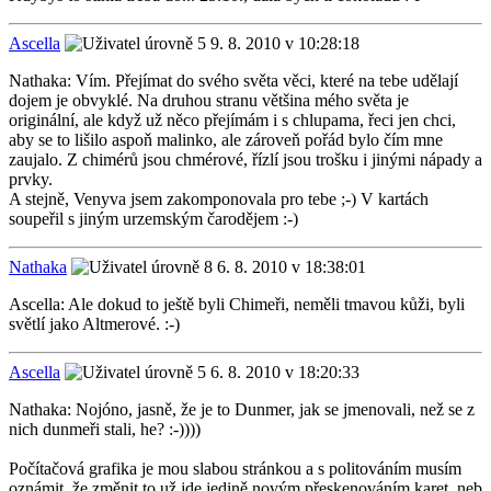
Ascella
9. 8. 2010 v 10:28:18
Nathaka: Vím. Přejímat do svého světa věci, které na tebe udělají
dojem je obvyklé. Na druhou stranu většina mého světa je
originální, ale když už něco přejímám i s chlupama, řeci jen chci,
aby se to lišilo aspoň malinko, ale zároveň pořád bylo čím mne
zaujalo. Z chimérů jsou chmérové, řízlí jsou trošku i jinými nápady a
prvky.
A stejně, Venyva jsem zakomponovala pro tebe ;-) V kartách
soupeřil s jiným urzemským čarodějem :-)
Nathaka
6. 8. 2010 v 18:38:01
Ascella: Ale dokud to ještě byli Chimeři, neměli tmavou kůži, byli
světlí jako Altmerové. :-)
Ascella
6. 8. 2010 v 18:20:33
Nathaka: Nojóno, jasně, že je to Dunmer, jak se jmenovali, než se z
nich dunmeři stali, he? :-))))
Počítačová grafika je mou slabou stránkou a s politováním musím
oznámit, že změnit to už jde jedině novým přeskenováním karet, neb