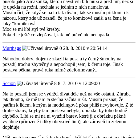
působí jako Amazonka, kterou navštívili bílí muži a před tím, než si
je upekla na rožni, nechala se jedním z nich namalovat.
Musím říct, že když se na to tak dívám, tak se musím přiklonit i k
názoru, který zde už zazněl, že je to komixové zátiší a ta žena je
taky "komiksová".
Moc se mi líbí styl tvé kresby.
Pokud je ještě co zlepšovat, tak mě právě nic nenapadá.
Murthags
28. 8. 2010 v 20:54:14
Náhodou dobrý, dojem z zkazil ta pusa a ty černý šmouhy na
pozadí, trochu zbytečný a nepochopil jsem, k čemu toje. Jinak
postava pěkná, pravá ruka mírně zdeformovaný...
Sccion
8. 7. 2010 v 12:09:00
Na to pozadí jsem se vydržel dívat déle než na vše ostatní. Zhruba
tak dlouho, že mě tam ta slečna začala rušit. Musím přiznat, že
patřím k lidem, kterým ta modelingová póza příliš nevyhovuje. Z té
druhé strany, kdyby tam postava nebyla, obrázku by toho hodně
chybělo. Líbí se mi na ní využití barev, které ji z obrázku pěkně
vytáhne (přirozeně i díky obrysové linii), ale zároveň tu zelenou
doplňuje.
Měl bych jen menší otázku ke kopí - leží totiž na kameni, na kterém