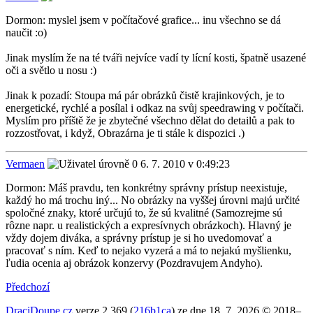
Dormon: myslel jsem v počítačové grafice... inu všechno se dá
naučit :o)
Jinak myslím že na té tváři nejvíce vadí ty lícní kosti, špatně usazené
oči a světlo u nosu :)
Jinak k pozadí: Stoupa má pár obrázků čistě krajinkových, je to
energetické, rychlé a posílal i odkaz na svůj speedrawing v počítači.
Myslím pro příště že je zbytečné všechno dělat do detailů a pak to
rozzostřovat, i když, Obrazárna je ti stále k dispozici .)
Vermaen
6. 7. 2010 v 0:49:23
Dormon: Máš pravdu, ten konkrétny správny prístup neexistuje,
každý ho má trochu iný... No obrázky na vyššej úrovni majú určité
spoločné znaky, ktoré určujú to, že sú kvalitné (Samozrejme sú
rôzne napr. u realistických a expresívnych obrázkoch). Hlavný je
vždy dojem diváka, a správny prístup je si ho uvedomovať a
pracovať s ním. Keď to nejako vyzerá a má to nejakú myšlienku,
ľudia ocenia aj obrázok konzervy (Pozdravujem Andyho).
Předchozí
DraciDoupe.cz
verze 2.369 (
216b1ca
) ze dne 18. 7. 2026 © 2018–