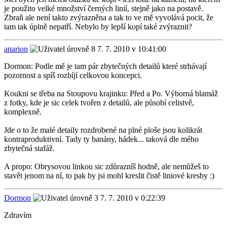
je použito velké množství černých linií, stejně jako na postavě.
Zbraň ale není takto zvýrazněna a tak to ve mě vyvolává pocit, že
tam tak úplně nepatří. Nebylo by lepší kopí také zvýraznit?
anarion
7. 7. 2010 v 10:41:00
Dormon: Podle mě je tam pár zbytečných detailů které strhávají
pozornost a spíš rozbíjí celkovou koncepci.
Koukni se třeba na Stoupovu krajinku: Před a Po. Výborná blamáž
z fotky, kde je sic celek tvořen z detailů, ale působí celistvě,
komplexně.
Jde o to že malé detaily rozdrobené na plné ploše jsou kolikrát
kontraproduktivní. Tady ty banány, hádek... taková dle mého
zbytečná stafáž.
A propo: Obrysovou linkou sic zdůrazníš hodně, ale nemůžeš to
stavět jenom na ní, to pak by jsi mohl kreslit čistě liniové kresby :)
Dormon
7. 7. 2010 v 0:22:39
Zdravím