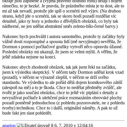
okraje jsou zaplněné a (vyjma pravého dolního rohu) dělají i dojem
rámečku, to je hezké. Je pravda, že prázdného místa je tu dost, ale to
mi až tak nevadí, protože jde spíš o scenérii než výjev. (Na druhou
stranu, když jde o scenérii, tak se skoro hodí pozadí rozdělat víc
detailně, jako ty hory u jednoho z dřívějších obrázků, co byly tak
nádherné, ne jen udělat abstraktní směs zeleno-bílo-černé barvy.)
Nakonec bych pochválil i autora samotného, protože ty začátky byly
vážně dosti rozporuplné a spousta lidí (mě nevyjímaje) nevěřila, že
Dormon s pomocí počítačové grafiky vytvoří něco opravdu úžasné.
Poslední obrázky mi ukazují, že jsem se velmi mýlil. A věřím, že
ještě zdaleka nejsme na konci.
Nakonec abych zhodnotil obrázek, tak jak jsem řekl na začátku,
jsem k výsledku skeptický. V něčem tady Dormon udělal krok vzad
(pozadí), v něčem se výrazně zlepšil, v něčem se drží svého
standardu. Ve výsledku to ale pořád dělá dojem komiksového zátiší
(alespoň na mě) a to je škoda. Chce to nedělat předměty zvlášť, ale
tvořit je jako součást obrázku, chce to ještě víc piplání s detaily a
nevyužívat počítače k ulehčení práce rozmazáním obrovské plochy
pozadí poměrně jednoduchou (z pohledu pozorovatele, ne z pohledu
tvorby) technikou. Chce to i další, originální náměty. A pak to už
bude fakt jen slast pohledět.
anarion
6. 7. 2010 v 12:04:16