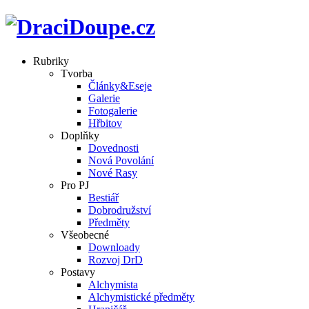
Rubriky
Tvorba
Články&Eseje
Galerie
Fotogalerie
Hřbitov
Doplňky
Dovednosti
Nová Povolání
Nové Rasy
Pro PJ
Bestiář
Dobrodružství
Předměty
Všeobecné
Downloady
Rozvoj DrD
Postavy
Alchymista
Alchymistické předměty