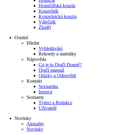
Hraničář
Hraničářská kouzla
Kouzelník
Kouzelnická kouzla
Válečník
Zloděj
Ostatní
Hledat
Vyhledávání
Rekordy a statistiky
Nápověda
Co je to Dračí Doupě?
Dračí manuál
Otázky a Odpovědi
Kontakt
Seznamka
Inzerce
Seznamy
Tvůrci a Redakce
Uživatelé
Novinky
Aktuality
Novinky