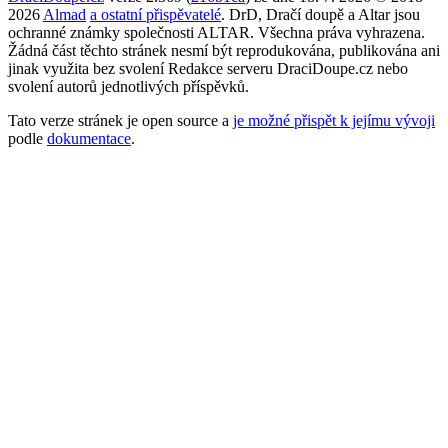
2026
Almad
a ostatní přispěvatelé
. DrD, Dračí doupě a Altar jsou
ochranné známky společnosti ALTAR. Všechna práva vyhrazena.
Žádná část těchto stránek nesmí být reprodukována, publikována ani
jinak využita bez svolení Redakce serveru DraciDoupe.cz nebo
svolení autorů jednotlivých příspěvků.
Tato verze stránek je open source a
je možné přispět k jejímu vývoji
podle
dokumentace
.