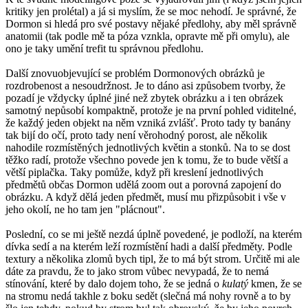
kritiky jen prolétal) a já si myslím, že se moc nehodí. Je správné, že
Dormon si hledá pro své postavy nějaké předlohy, aby měl správně
anatomii (tak podle mě ta póza vznkla, opravte mě při omylu), ale
ono je taky umění trefit tu správnou předlohu.
Další znovuobjevující se problém Dormonových obrázků je
rozdrobenost a nesoudržnost. Je to dáno asi způsobem tvorby, že
pozadí je vždycky úplné jiné než zbytek obrázku a i ten obrázek
samotný nepůsobí kompaktně, protože je na první pohled viditelné,
že každý jeden objekt na něm vzniká zvlášť. Proto tady ty banány
tak bijí do očí, proto tady není věrohodný porost, ale několik
nahodile rozmístěných jednotlivých květin a stonků. Na to se dost
těžko radí, protože všechno povede jen k tomu, že to bude větší a
větší piplačka. Taky pomůže, když při kreslení jednotlivých
předmětů občas Dormon udělá zoom out a porovná zapojení do
obrázku. A když dělá jeden předmět, musí mu přizpůsobit i vše v
jeho okolí, ne ho tam jen "plácnout".
Poslední, co se mi ještě nezdá úplně povedené, je podloží, na kterém
dívka sedí a na kterém leží rozmístění hadi a další předměty. Podle
textury a několika zlomů bych tipl, že to má být strom. Určitě mi ale
dáte za pravdu, že to jako strom vůbec nevypadá, že to nemá
stínování, které by dalo dojem toho, že se jedná o
kulatý
kmen, že se
na stromu nedá takhle z boku sedět (slečná má nohy rovně a to by