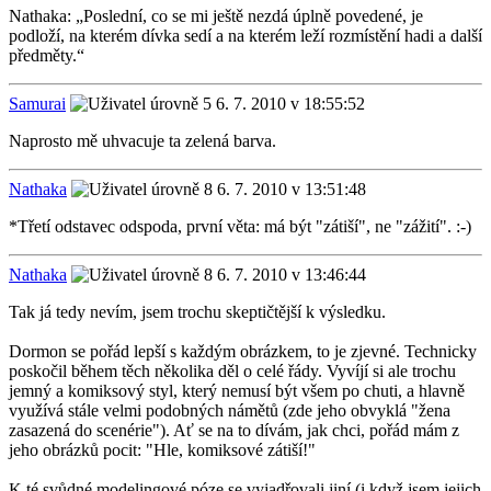
Nathaka: „Poslední, co se mi ještě nezdá úplně povedené, je
podloží, na kterém dívka sedí a na kterém leží rozmístění hadi a další
předměty.“
Samurai
6. 7. 2010 v 18:55:52
Naprosto mě uhvacuje ta zelená barva.
Nathaka
6. 7. 2010 v 13:51:48
*Třetí odstavec odspoda, první věta: má být "zátiší", ne "zážití". :-)
Nathaka
6. 7. 2010 v 13:46:44
Tak já tedy nevím, jsem trochu skeptičtější k výsledku.
Dormon se pořád lepší s každým obrázkem, to je zjevné. Technicky
poskočil během těch několika děl o celé řády. Vyvíjí si ale trochu
jemný a komiksový styl, který nemusí být všem po chuti, a hlavně
využívá stále velmi podobných námětů (zde jeho obvyklá "žena
zasazená do scenérie"). Ať se na to dívám, jak chci, pořád mám z
jeho obrázků pocit: "Hle, komiksové zátiší!"
K té svůdné modelingové póze se vyjadřovali jiní (i když jsem jejich