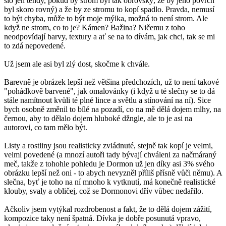
šlo jen tehdy, pokud by strom byl tak obrovský, že by jeho povrch
byl skoro rovný) a že by ze stromu to kopí spadlo. Pravda, nemusí
to být chyba, může to být moje mýlka, možná to není strom. Ale
když ne strom, co to je? Kámen? Bažina? Ničemu z toho
neodpovídají barvy, textury a ať se na to dívám, jak chci, tak se mi
to zdá nepovedené.
Už jsem ale asi byl zlý dost, skočme k chvále.
Barevně je obrázek lepší než většina předchozích, už to není takové
"pohádkově barvené", jak omalovánky (i když u té slečny se to dá
stále namítnout kvůli té plné lince a světlu a stínování na ní). Sice
bych osobně změnil to bílé na pozadí, co na mě dělá dojem mlhy, na
černou, aby to dělalo dojem hluboké džngle, ale to je asi na
autorovi, co tam mělo být.
Listy a rostliny jsou realisticky zvládnuté, stejně tak kopí je velmi,
velmi povedené (a mnozí autoři tady bývají chváleni za načmáraný
meč, takže z tohohle pohledu je Dormon už jen díky asi 3% svého
obrázku lepší než oni - to abych nevyzněl příliš přísně vůči němu). A
slečna, byť je toho na ní mnoho k vytknutí, má konečně realistické
klouby, svaly a obličej, což se Dormonovi dřív vůbec nedařilo.
Ačkoliv jsem vytýkal rozdrobenost a fakt, že to dělá dojem zážití,
kompozice taky není špatná. Dívka je dobře posunutá vpravo,