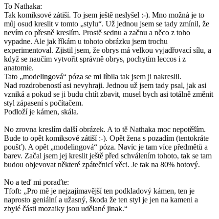
To Nathaka:
Tak komiksové zátiší. To jsem ještě neslyšel :-). Mno možná je to
můj osud kreslit v tomto „stylu“. Už jednou jsem se tady zmínil, že
nevím co přesně kreslím. Prostě sednu a začnu a něco z toho
vypadne. Ale jak říkám u tohoto obrázku jsem trochu
experimentoval. Zjistil jsem, že obrys má velkou vyjadřovací sílu, a
když se naučím vytvořit správně obrys, pochytím leccos i z
anatomie.
Tato „modelingová“ póza se mi líbila tak jsem ji nakreslil.
Nad rozdrobeností asi nevyhraji. Jednou už jsem tady psal, jak asi
vzniká a pokud se ji budu chtít zbavit, musel bych asi totálně změnit
styl zápasení s počítačem.
Podloží je kámen, skála.
No zrovna kreslím další obrázek. A to tě Nathaka moc nepotěším.
Bude to opět komiksové zátiší :-). Opět žena s pozadím (tentokráte
poušť). A opět „modelingová“ póza. Navíc je tam více předmětů a
barev. Začal jsem jej kreslit ještě před schválením tohoto, tak se tam
budou objevovat některé zpátečnicí věci. Je tak na 80% hotový.
No a teď mi poraďte:
Tfoft: „Pro mě je nejzajímavější ten podkladový kámen, ten je
naprosto geniální a užasný, škoda že ten styl je jen na kameni a
zbylé části mozaiky jsou udělané jinak.“