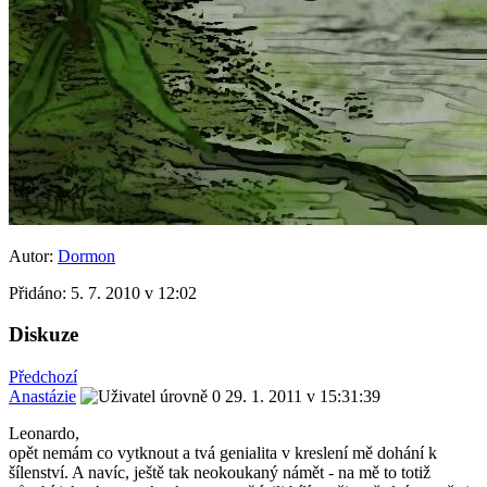
Autor:
Dormon
Přidáno:
5. 7. 2010 v 12:02
Diskuze
Předchozí
Anastázie
29. 1. 2011 v 15:31:39
Leonardo,
opět nemám co vytknout a tvá genialita v kreslení mě dohání k
šílenství. A navíc, ještě tak neokoukaný námět - na mě to totiž