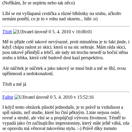
(Neříkám, že se nepletu nebo tak něco)
Líbí se mi vyšlapaná cestička a různé blbůstky na srubu, ačkoliv
nemám ponětí, co je to v rohu nad oknem... hihi :o)
Tfoft
5. 4. 2010 v 16:00:01
Mě to přijde celé takové nevýrazné, proti minulému je to fakt jinde, i
když chápu radost ze skici, která si na nic nehraje. Mám ráda skici,
jsou takové přímější a lehčí, ale tady mi trochu nesedí ta boční stěna
srubu a lebka, která celé budově dost kazí perspektivu.
Ale náčrtek je náčrtek a jako takový se musí brát a mě se líbí, svou
upřímností a nedokonalostí.
Tfoft a mé já
Falhir
5. 4. 2010 v 15:52:16
I když tento obrázek působí jednoduše, je to právě ta vzdušnost a
spíš nástin, než studie, které ho činí pěkným. Linie nejsou ostré,
rovné a strohé, ale vlní se a propůjčují výtvoru životnost. Téměř to
vypadá jako črt začínajícího impresionisty, který stále ještě váhá, zda
se opravdu má věnovat takovému stylu. :-) Právě díky tomuto