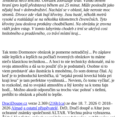
Tentokrát něco lehčího. Obrázek zobrazuje srub. Vznikl během
hraní (pro lepší představu) během asi 25 minut. Může posloužit jako
nějaký bod v dobrodružství. Nachází se v oblasti, kde neroste moc
stromů. Divoce zde však bují křoviny. Jsou husté, několik metrů
vysoké a rozkládají se na několika kilometrech čtverečních. Tyto
křoviny jsou doslova protkány chodbičkami. Na obrázku je zrovna
vidět jeden vstup. V tomto labyrintu chodeb z trní se ukrývá cosi
hnilobného a pradávného, co tráví místní kraj...
Tak tento Dormonov obrázok je pomerne netradičný... Po záplave
stále lepších a lepších na počítači tvorených obrázkov tu máme
niečo klasickou technikou... A hoci to nie technicky dokonalé, má to
svoju atmosféru a dá sa to použiť (čo je podstatné). Osobne si to
viem predstaviť ako ilustráciu k mnohému, čo som doteraz čítal. Aj
keď je to jednoduchá kresbička, tá "nejaká prostá lovecká búda pri
kraji lesa" je tam perfektne vystihnutá... Neviem, čo tomu vyčítať, je
to rozkošné, má to svojskú atmosféru a štý kresby sa k tomu fajn
hodí... Možno akurát odporučím sa trochu viac pohrať s tieňmi,
prehĺbi to obrázok a pôsobí to lepšie.
DraciDoupe.cz
verze 2.369 (
216b1ca
) ze dne 18. 7. 2026 © 2018–
2026
Almad
a ostatní přispěvatelé
. DrD, Dračí doupě a Altar jsou
ochranné známky společnosti ALTAR. Všechna práva vyhrazena.