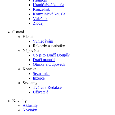
Hraničář
Hraničářská kouzla
Kouzelník
Kouzelnická kouzla
Válečník
Zloděj
Ostatní
Hledat
Vyhledávání
Rekordy a statistiky
Nápověda
Co je to Dračí Doupě?
Dračí manuál
Otázky a Odpovědi
Kontakt
Seznamka
Inzerce
Seznamy
Tvůrci a Redakce
Uživatelé
Novinky
Aktuality
Novinky