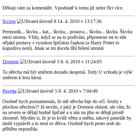
Děkuji vám za komentáře. Vpodstatě k tomu již nelze říci více.
Sccion
14. 4. 2010 v 13:17:36
Permoník... škvíra... kat... škvíra... postava... škvíra... škvíra. Škvíra
mezi stromy. Vždy, když se na to podívám, připomene mi to stín
nějaké postavy s vysokou špičatou čapkou (a Harry Potter to
kupodivu není). Jinak se mi docela líbí řešení stromů
Dormon
8. 4. 2010 v 11:24:05
Ta střecha má být směrem dozadu skopená. Tedy U vchodu je výše
směrem k lesu klesá.
Pavetta
8. 4. 2010 v 7:04:49
Osobně bych poznamenala, že mě střecha bije do očí. Sruby s
plochou střechou?! Já nevím, z jaký je Dormon oblasti, ale vím, že
na severu se dělají hodně špičaté a u nás na jihu se dělají prostě
zkosené. Myslím si, že je to kvůli větru a sněhu, takový panelák by
mohl vyprávět a to není ze dřeva. Osobně bych proto srub do
příběhu nepoužila.