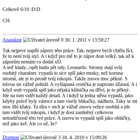
Celkově 6/10 :D:D
CH.
Anastázie
30. 1. 2011 v 13:59:27
Tak nejprve napíši zápory této práce. Tak, nejprve bych chtěla říct,
že to není tvůj styl. A i když pro mě to je zápor dost velký, tak už k
záporům nemám co dodat xD.
A teď klady...opět budu pět ody, Leonardo. Stromy mají svůj
osobitý charakter. vypadá to sice spíš jako mraky, než koruna
stromů, ale je to prostě tvůj rukopis. Takže znovu moc pěkné. S
trávou sis vážně pohrál. A vyšlapaná cestička je naprosto úžasná. A i
když srub vypadá spíš jako nějaká kůlnička na dříví, je to pěkný.
Jde na tom vidět každý detail. A i když ta jedna stěna vypadá, jako
kdyby právě byly vánoce a tam visely blikačky, nádhera. Taky se mi
moc líbí křaky. Ta díra v nich je vážně znovu velice osobitá a jde
tam vidět tvůj rukopis, i když je dost zastíněný celkovou
netradičností této tvé práce. A znovu to vypadá spíš jako obláčky,
než jako keř. Ale co už, že?
Dormon
18. 4. 2010 v 15:09:26