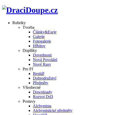
Rubriky
Tvorba
Články&Eseje
Galerie
Fotogalerie
Hřbitov
Doplňky
Dovednosti
Nová Povolání
Nové Rasy
Pro PJ
Bestiář
Dobrodružství
Předměty
Všeobecné
Downloady
Rozvoj DrD
Postavy
Alchymista
Alchymistické předměty