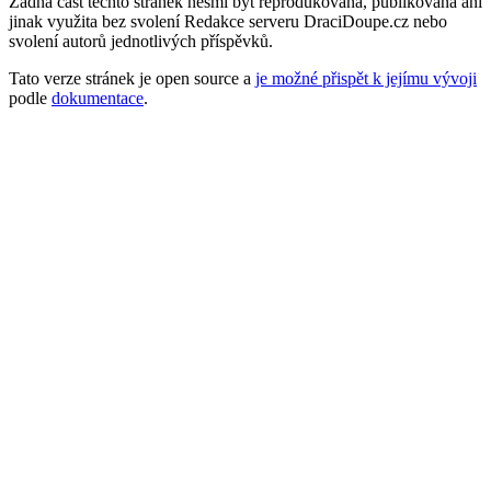
Žádná část těchto stránek nesmí být reprodukována, publikována ani
jinak využita bez svolení Redakce serveru DraciDoupe.cz nebo
svolení autorů jednotlivých příspěvků.
Tato verze stránek je open source a
je možné přispět k jejímu vývoji
podle
dokumentace
.