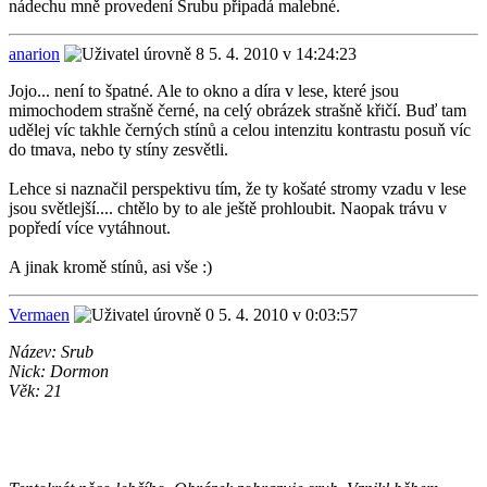
nádechu mně provedení Srubu připadá malebné.
anarion
5. 4. 2010 v 14:24:23
Jojo... není to špatné. Ale to okno a díra v lese, které jsou
mimochodem strašně černé, na celý obrázek strašně křičí. Buď tam
udělej víc takhle černých stínů a celou intenzitu kontrastu posuň víc
do tmava, nebo ty stíny zesvětli.
Lehce si naznačil perspektivu tím, že ty košaté stromy vzadu v lese
jsou světlejší.... chtělo by to ale ještě prohloubit. Naopak trávu v
popředí více vytáhnout.
A jinak kromě stínů, asi vše :)
Vermaen
5. 4. 2010 v 0:03:57
Název: Srub
Nick: Dormon
Věk: 21