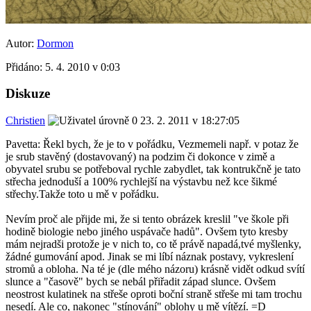
Autor:
Dormon
Přidáno:
5. 4. 2010 v 0:03
Diskuze
Christien
23. 2. 2011 v 18:27:05
Pavetta: Řekl bych, že je to v pořádku, Vezmemeli např. v potaz že
je srub stavěný (dostavovaný) na podzim či dokonce v zimě a
obyvatel srubu se potřeboval rychle zabydlet, tak kontrukčně je tato
střecha jednoduší a 100% rychlejší na výstavbu než kce šikmé
střechy.Takže toto u mě v pořádku.
Nevím proč ale přijde mi, že si tento obrázek kreslil "ve škole při
hodině biologie nebo jiného uspávače hadů". Ovšem tyto kresby
mám nejradši protože je v nich to, co tě právě napadá,tvé myšlenky,
žádné gumování apod. Jinak se mi líbí náznak postavy, vykreslení
stromů a obloha. Na té je (dle mého názoru) krásně vidět odkud svítí
slunce a "časově" bych se nebál přiřadit západ slunce. Ovšem
neostrost kulatinek na střeše oproti boční straně střeše mi tam trochu
nesedí. Ale co, nakonec "stínování" oblohy u mě vítězí. =D