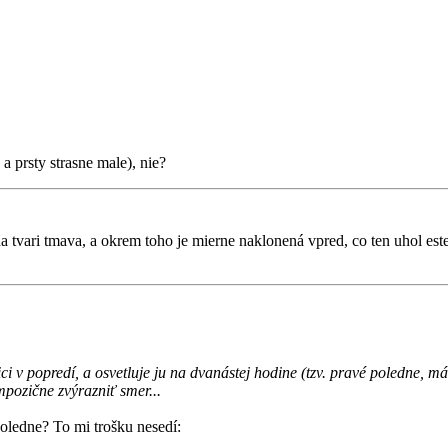
a prsty strasne male), nie?
a tvari tmava, a okrem toho je mierne naklonená vpred, co ten uhol est
opici v popredí, a osvetluje ju na dvanástej hodine (tzv. pravé poledne,
pozične zvýrazniť smer...
poledne? To mi trošku nesedí: