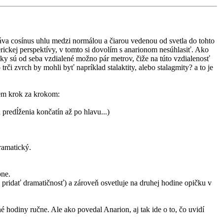
áva cosínus uhlu medzi normálou a čiarou vedenou od svetla do tohto
ferickej perspektívy, v tomto si dovolím s anarionom nesúhlasiť. Ako
ky sú od seba vzdialené možno pár metrov, čiže na túto vzdialenosť
rči zvrch by mohli byť napríklad stalaktity, alebo stalagmity? a to je
šem krok za krokom:
redĺženia končatín až po hlavu...)
ramatický.
bne.
 má pridať dramatičnosť) a zároveň osvetluje na druhej hodine opičku v
 hodiny ručne. Ale ako povedal Anarion, aj tak ide o to, čo uvidí