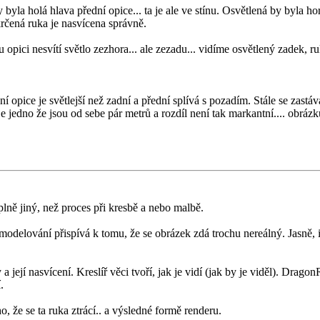
yla holá hlava přední opice... ta je ale ve stínu. Osvětlená by byla hor
krčená ruka je nasvícena správně.
tu opici nesvítí světlo zezhora... ale zezadu... vidíme osvětlený zadek, r
ední opice je světlejší než zadní a přední splívá s pozadím. Stále se zas
 je jedno že jsou od sebe pár metrů a rozdíl není tak markantní.... obráz
plně jiný, než proces při kresbě a nebo malbě.
 modelování přispívá k tomu, že se obrázek zdá trochu nereálný. Jasně, i 
a její nasvícení. Kreslíř věci tvoří, jak je vidí (jak by je viděl). Drag
.
, že se ta ruka ztrácí.. a výsledné formě renderu.