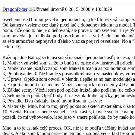
DragonRider
28. 5. 2008 v 13:38:29
osvetlenie v 3D funguje veľmi jednoducho, aj keď to vyzerá komplex
Od kamery vysleme cez daný pixel lúč a dopadne niekam na model. Tu
bodu. čiže ono to nie je o tieňovaní, ale pravé o tom svietení. Tu je
som povedal, je to hlboko pod povrchom v jaskyni. žiadne ambientné 
sa ešte atmosféra neprejaví a ďaleko viac sa prejaví osvetlenie. No a "
jedno :D)
Každopádne Balrog sa tu asi snaží naznačiť jednoduchosť procesu, kt
1, Motív: vymyslel som si, že to budú tie opice aby ilustrovali príbeh.
2, Modelovanie postáv: zapol som MakeHuman a as pol hodinku som po
3, Polohovanie: ďalšie hranie s posuvníkmi malo za následok vytvoren
4, Úprava: Opičku som otvoril v blendri (lepšie sa mi tam modeluje) 
5, Export a import do cimemy: Vložil som opičku do cinemy 4D a ote
6, Základ scény: Vložil som pod opičku fraktál ako podlahu (tie celk
7, Sekundárna pláň: Opať body 3-5 a vznik druhej opičky, jej umiestne
8, Pozadie: Dva fraktály, ktoré utvorili stenu jaskyne
9, Materiály: Mno, bol to moj prvý pokus so sketch materiálmi, čiže to
10, Svetlá: Rozmiestnenie svetiel... Je ich asi 5, hlavné svetlo je na 
pozadí, čo mi vyhovovalo, lebo je to v smere pohľadu, čo by malo ko
Mno, a to je asi tak celý proces. OK, nie je to podľa väčšiny kvázi 
divák. A ako som k tomu prišiel je len moja osobná vec a fakt by som