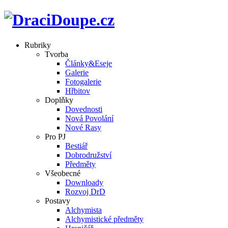
Rubriky
Tvorba
Články&Eseje
Galerie
Fotogalerie
Hřbitov
Doplňky
Dovednosti
Nová Povolání
Nové Rasy
Pro PJ
Bestiář
Dobrodružství
Předměty
Všeobecné
Downloady
Rozvoj DrD
Postavy
Alchymista
Alchymistické předměty