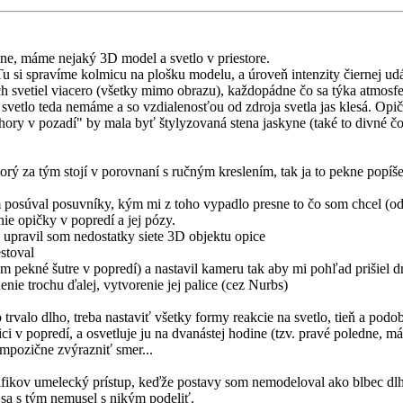
ne, máme nejaký 3D model a svetlo v priestore.
 si spravíme kolmicu na plošku modelu, a úroveň intenzity čiernej ud
 tých svetiel viacero (všetky mimo obrazu), každopádne čo sa týka atmos
svetlo teda nemáme a so vzdialenosťou od zdroja svetla jas klesá. Opič
hory v pozadí" by mala byť štylyzovaná stena jaskyne (také to divné čo t
orý za tým stojí v porovnaní s ručným kreslením, tak ja to pekne popí
súval posuvníky, kým mi z toho vypadlo presne to čo som chcel (od p
ie opičky v popredí a jej pózy.
a upravil som nedostatky siete 3D objektu opice
stoval
om pekné šutre v popredí) a nastavil kameru tak aby mi pohľad prišiel d
nie trochu ďalej, vytvorenie jej palice (cez Nurbs)
 trvalo dlho, treba nastaviť všetky formy reakcie na svetlo, tieň a podo
opici v popredí, a osvetluje ju na dvanástej hodine (tzv. pravé poledne,
mpozične zvýrazniť smer...
grafikov umelecký prístup, keďže postavy som nemodeloval ako blbec dlhé
 sa s tým nemusel s nikým podeliť.