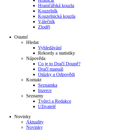
Hraničář
Hraničářská kouzla
Kouzelník
Kouzelnická kouzla
Válečník
Zloděj
Ostatní
Hledat
Vyhledávání
Rekordy a statistiky
Nápověda
Co je to Dračí Doupě?
Dračí manuál
Otázky a Odpovědi
Kontakt
Seznamka
Inzerce
Seznamy
Tvůrci a Redakce
Uživatelé
Novinky
Aktuality
Novinky