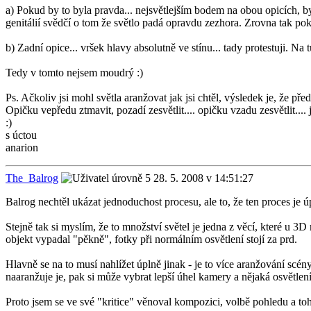
a) Pokud by to byla pravda... nejsvětlejším bodem na obou opicích, by b
genitálií svědčí o tom že světlo padá opravdu zezhora. Zrovna tak po
b) Zadní opice... vršek hlavy absolutně ve stínu... tady protestuji. Na 
Tedy v tomto nejsem moudrý :)
Ps. Ačkoliv jsi mohl světla aranžovat jak jsi chtěl, výsledek je, že př
Opičku vepředu ztmavit, pozadí zesvětlit.... opičku vzadu zesvětlit....
:)
s úctou
anarion
The_Balrog
28. 5. 2008 v 14:51:27
Balrog nechtěl ukázat jednoduchost procesu, ale to, že ten proces je ú
Stejně tak si myslím, že to množství světel je jedna z věcí, které u 3D
objekt vypadal "pěkně", fotky při normálním osvětlení stojí za prd.
Hlavně se na to musí nahlížet úplně jinak - je to více aranžování scény 
naaranžuje je, pak si může vybrat lepší úhel kamery a nějaká osvětlení
Proto jsem se ve své "kritice" věnoval kompozici, volbě pohledu a toho