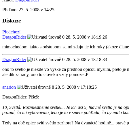
Přidáno:
27. 5. 2008 v 14:25
Diskuze
Předchozí
DragonRider
28. 5. 2008 v 18:19:26
mimochodom, takto s odstupom, sa mi zdaju tie ich ruky (akoze dlane 
DragonRider
28. 5. 2008 v 18:18:33
ono to svetlo je niekde vo vyske za prednou opicou myslim, preto je n
ale dik za rady, ono to cloveku vzdy pomoze :P
anarion
28. 5. 2008 v 17:18:25
DragonRider: Píšeš:
10, Svetlá: Rozmiestnenie svetiel... Je ich asi 5, hlavné svetlo je na 
pozadí, čo mi vyhovovalo, lebo je to v smere pohľadu, čo by malo kom
Tedy na obě opice svítí světlo zezhora? Na dvanácté hodině... pravé 