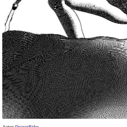
Autor:
DragonRider