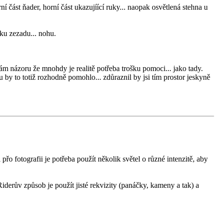
ní část ňader, horní část ukazujíící ruky... naopak osvětlená stehna u
uku zezadu... nohu.
távám názoru že mnohdy je realitě potřeba trošku pomoci... jako tady.
ku by to totiž rozhodně pomohlo... zdůraznil by jsi tím prostor jeskyně
přo fotografii je potřeba použít několik světel o různé intenzitě, aby
onRiderův způsob je použít jisté rekvizity (panáčky, kameny a tak) a