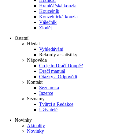
Hraničář
Hraničářská kouzla
Kouzelník
Kouzelnická kouzla
Válečník
Zloděj
Ostatní
Hledat
Vyhledávání
Rekordy a statistiky
Nápověda
Co je to Dračí Doupě?
Dračí manuál
Otázky a Odpovědi
Kontakt
Seznamka
Inzerce
Seznamy
Tvůrci a Redakce
Uživatelé
Novinky
Aktuality
Novinky