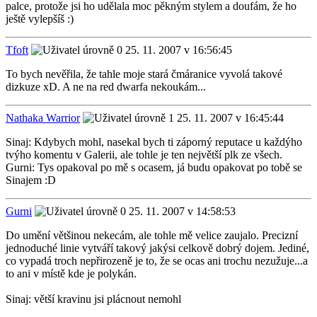
palce, protože jsi ho udělala moc pěkným stylem a doufám, že ho
ještě vylepšíš :)
Tfoft
25. 11. 2007 v 16:56:45
To bych nevěřila, že tahle moje stará čmáranice vyvolá takové
dizkuze xD. A ne na red dwarfa nekoukám...
Nathaka Warrior
25. 11. 2007 v 16:45:44
Sinaj: Kdybych mohl, nasekal bych ti záporný reputace u každýho
tvýho komentu v Galerii, ale tohle je ten největší plk ze všech.
Gurni: Tys opakoval po mě s ocasem, já budu opakovat po tobě se
Sinajem :D
Gurni
25. 11. 2007 v 14:58:53
Do umění většinou nekecám, ale tohle mě velice zaujalo. Precizní
jednoduché linie vytváří takový jakýsi celkově dobrý dojem. Jediné,
co vypadá troch nepřirozeně je to, že se ocas ani trochu nezužuje...a
to ani v místě kde je polykán.
Sinaj: větší kravinu jsi plácnout nemohl