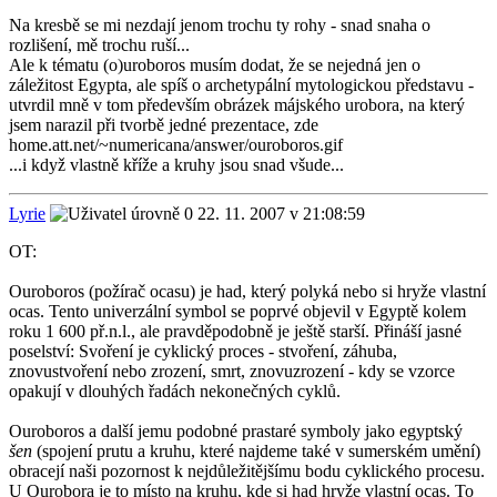
Na kresbě se mi nezdají jenom trochu ty rohy - snad snaha o
rozlišení, mě trochu ruší...
Ale k tématu (o)uroboros musím dodat, že se nejedná jen o
záležitost Egypta, ale spíš o archetypální mytologickou představu -
utvrdil mně v tom především obrázek májského urobora, na který
jsem narazil při tvorbě jedné prezentace, zde
home.att.net/~numericana/answer/ouroboros.gif
...i když vlastně kříže a kruhy jsou snad všude...
Lyrie
22. 11. 2007 v 21:08:59
OT:
Ouroboros (požírač ocasu) je had, který polyká nebo si hryže vlastní
ocas. Tento univerzální symbol se poprvé objevil v Egyptě kolem
roku 1 600 př.n.l., ale pravděpodobně je ještě starší. Přináší jasné
poselství: Svoření je cyklický proces - stvoření, záhuba,
znovustvoření nebo zrození, smrt, znovuzrození - kdy se vzorce
opakují v dlouhých řadách nekonečných cyklů.
Ouroboros a další jemu podobné prastaré symboly jako egyptský
šen
(spojení prutu a kruhu, které najdeme také v sumerském umění)
obracejí naši pozornost k nejdůležitějšímu bodu cyklického procesu.
U Ourobora je to místo na kruhu, kde si had hryže vlastní ocas. To