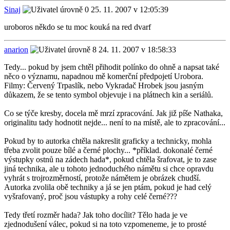
Sinaj
25. 11. 2007 v 12:05:39
uroboros někdo se tu moc kouká na red dvarf
anarion
24. 11. 2007 v 18:58:33
Tedy... pokud by jsem chtěl přihodit polínko do ohně a napsat také
něco o významu, napadnou mě komerční předpojetí Urobora.
Filmy: Červený Trpaslík, nebo Vykradač Hrobek jsou jasným
důkazem, že se tento symbol objevuje i na plátnech kin a seriálů.
Co se týče kresby, docela mě mrzí zpracování. Jak již píše Nathaka,
originalitu tady hodnotit nejde... není to na místě, ale to zpracování...
Pokud by to autorka chtěla nakreslit graficky a technicky, mohla
třeba zvolit pouze bílé a černé plochy... *příklad. dokonalé černé
výstupky ostnů na zádech hada*, pokud chtěla šrafovat, je to zase
jiná technika, ale u tohoto jednoduchého námětu si chce opravdu
vyhrát s trojrozměrností, protože námětem je obrázek chudší.
Autorka zvolila obě techniky a já se jen ptám, pokud je had celý
vyšrafovaný, proč jsou vástupky a rohy celé černé???
Tedy třetí rozměr hada? Jak toho docílit? Tělo hada je ve
zjednodušení válec, pokud si na toto vzpomeneme, je to prosté