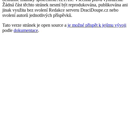
Žádná část těchto stránek nesmí být reprodukována, publikována ani
jinak využita bez svolení Redakce serveru DraciDoupe.cz nebo
svolení autorů jednotlivých příspěvků.
Tato verze stránek je open source a
je možné přispět k jejímu vývoji
podle
dokumentace
.