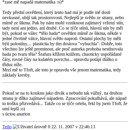
*zase mě napadá matematika :o)*
Tedy přední osvětlení, který tento had má je podle mě dosti
nevkusné, ubíjí tak prostorovosti. Nejlepší je světlo ze strany, nebo
mírně ze šikma. Pak by nám mohl vzniknout zajímavý vržený stín,
tady není ani jedno, ani druhé. Co se týče stínů, hlavní stín by měl
být, pokud se válec *tělo hada* osvětlen mírně ze šikma, někde v
jedné čtvrtině válce, hlavní světlo naproti. Ostatní plochy by měli
býti polostíny.... plasticita by tím doslova "vybuchla". Dobře, toto
všechno lze ještě prominout, ale proč autorka proboha nestínovala
hada po tvaru těla? Šrafura křížem krážem, chaoticky uspořádané
čáry, rovné čáry na kulatém povrchu... opravdu potápí díálko o
tříduz níže.
Mrzí mě to Tfoft, ale toto je opravdu vše jenom matematika, tedy
základy kresby.
Pokud se na to kouknu jako divák a nebudu tak vážný, na druhou
stranu je dílko zajímavé nápadem. Zpracování pokulhává, ale nápad
to trošku přizvedává... Takže co se týče ortelu, řekl by jsem Tfoft, že
umí lepší :o)
s úctou anarion
Teilo
22. 11. 2007 v 22:46:13