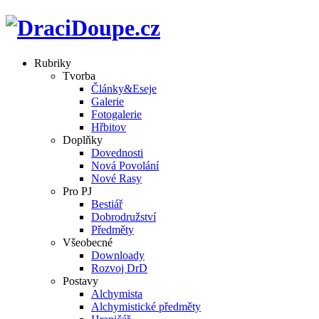
Rubriky
Tvorba
Články&Eseje
Galerie
Fotogalerie
Hřbitov
Doplňky
Dovednosti
Nová Povolání
Nové Rasy
Pro PJ
Bestiář
Dobrodružství
Předměty
Všeobecné
Downloady
Rozvoj DrD
Postavy
Alchymista
Alchymistické předměty