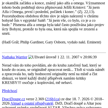
je okamžik začátku a konce, známý jako alfa a omega. Významnost
tohoto bodu podtrhují slova připisovaná Ježíši Kristovi: "Já jsem
Alfa i Omega, první i poslední, počátek i konec." (Zj. 22,13).
Pozoruhodnou obdobou těchto slov je nápis nalezený v chrámu
bohyně Ísis v egyptské Saitě: "Já jsem vše, co bylo, co je a co
bude." Písmena alfa a omega byla také často používána jako projev
úcty Bohyni, protože to byla ona, která nás spojila ve zrození a
smrti.
(Hadí Grál; Philip Gardiner, Gary Osborn, vydalo nakl. Eminent)
Nathaka Warrior
22. 11. 2007 v 20:06:39
Nerad vám do toho povídám, ale do kruhu zatočený had, který se
kouše do ocasu, se originálně zpracovat nedá... Tfoft si vzala námět
a zpracovala ho, tady hodnocení originality není na místě a číst
diskuzi, ve které každý druhý příspěvek namísto kritiky
KRESBY!!! osočuje z kopírování, mě nebaví.
Předchozí
DraciDoupe.cz
verze 2.369 (
216b1ca
) ze dne 18. 7. 2026 © 2018–
2026
Almad
a ostatní přispěvatelé
. DrD, Dračí doupě a Altar jsou
ochranné známky společnosti ALTAR. Všechna práva vyhrazena.