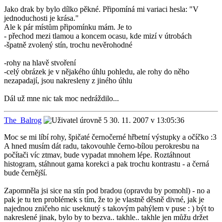
Jako drak by bylo dílko pěkné. Připomíná mi variaci hesla: "V
jednoduchosti je krása."
Ale k pár místům připomínku mám. Je to
- přechod mezi tlamou a koncem ocasu, kde mizí v útrobách
-špatně zvolený stín, trochu nevěrohodné
-rohy na hlavě stvoření
-celý obrázek je v nějakého úhlu pohledu, ale rohy do něho
nezapadají, jsou nakresleny z jiného úhlu
Dál už mne nic tak moc nedráždilo...
The_Balrog
30. 11. 2007 v 13:05:36
Moc se mi líbí rohy, špičaté černočerné hřbetní výstupky a očíčko :3
A hned musím dát radu, takovouhle černo-bílou perokresbu na
počítači víc ztmav, bude vypadat mnohem lépe. Roztáhnout
histogram, stáhnout gama korekci a pak trochu kontrastu - a černá
bude černější.
Zapomněla jsi sice na stín pod bradou (opravdu by pomohl) - no a
pak je tu ten problémek s tím, že to je vlastně děsně divné, jak je
najednou zničeho nic useknutý s takovým pahýlem v puse : ) být to
nakreslené jinak, bylo by to bezva.. takhle.. takhle jen můžu držet