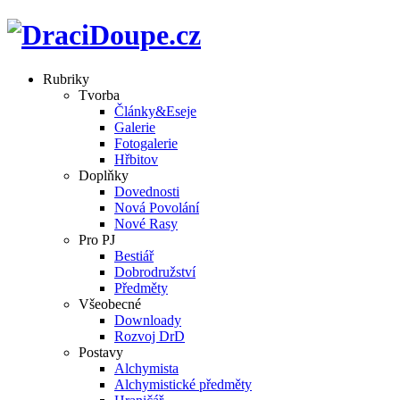
Rubriky
Tvorba
Články&Eseje
Galerie
Fotogalerie
Hřbitov
Doplňky
Dovednosti
Nová Povolání
Nové Rasy
Pro PJ
Bestiář
Dobrodružství
Předměty
Všeobecné
Downloady
Rozvoj DrD
Postavy
Alchymista
Alchymistické předměty