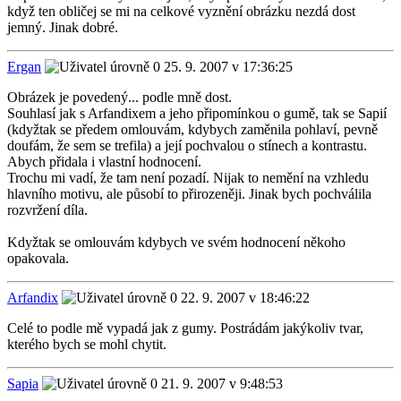
když ten obličej se mi na celkové vyznění obrázku nezdá dost
jemný. Jinak dobré.
Ergan
25. 9. 2007 v 17:36:25
Obrázek je povedený... podle mně dost.
Souhlasí jak s Arfandixem a jeho připomínkou o gumě, tak se Sapií
(kdyžtak se předem omlouvám, kdybych zaměnila pohlaví, pevně
doufám, že sem se trefila) a její pochvalou o stínech a kontrastu.
Abych přidala i vlastní hodnocení.
Trochu mi vadí, že tam není pozadí. Nijak to nemění na vzhledu
hlavního motivu, ale působí to přirozeněji. Jinak bych pochválila
rozvržení díla.
Kdyžtak se omlouvám kdybych ve svém hodnocení někoho
opakovala.
Arfandix
22. 9. 2007 v 18:46:22
Celé to podle mě vypadá jak z gumy. Postrádám jakýkoliv tvar,
kterého bych se mohl chytit.
Sapia
21. 9. 2007 v 9:48:53