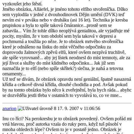
vyzkoušet jeho štěstí.
Jmého obrázku, Alläefel, je jméno tohoto elfího stvořeníčka. Dílko
sem vyplodila v jedné z dvouhodinovek Dějin umění (DVK) teď
nevím esi v prváku nebo v druháku (asi 16 let). Technika je kresba
prupiskou a byla to spíše taková čmáranice...prostě sem se
zabavila... Vím že tohle dílko neoplývá genialitou, ale vyjadřuje mé
pocity, myslím, že v tom období sem byla taková v depresi a
pochmurná a toužila po něze. Je to obrázek mrtvého stvořeníčka
které je odnášeno na lístku do míst věčného odpočinku za
doprovodu žalmových zpěvů elfů, které ovšem nezpívá truchlivě,
ale spíše vyrovnaně... aby jej lístek neodnesl do míst temnoty, ale za
její život a služby do míst klidného odpočinku... Jak již sem
naznačila je to elfí (nebo spíše skřítek?) slečna, je nahá a tetovna
ornamenty...
Už teď se dívám, že obrázek opravdu není geniální, špatně nasazená
křídla a celkově divná křídla, dlouhé chodidla a pod. Avšak pokud
by na tomto obrázku bylo něco k zveřejnění, byla bych ráda... abyhc
se dozvěděla jestli třeba v ostatních to vyvolává to, co ve mne...
anarion
17. 9. 2007 v 11:06:56
Inu co říci? Na perokresbu je to obrázek povedený. Ovšem pořád mi
vrtá hlavou, proč autorka vzala do ruky pero, když tuš působí v
mnoha ohledech lépe? Ovšem to je v postatě jedno. Obrázek je