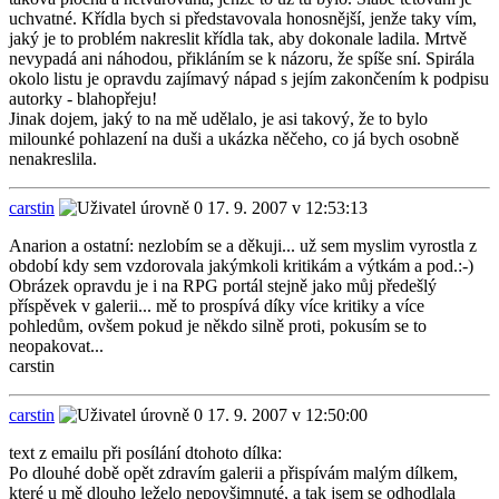
uchvatné. Křídla bych si představovala honosnější, jenže taky vím,
jaký je to problém nakreslit křídla tak, aby dokonale ladila. Mrtvě
nevypadá ani náhodou, přikláním se k názoru, že spíše sní. Spirála
okolo listu je opravdu zajímavý nápad s jejím zakončením k podpisu
autorky - blahopřeju!
Jinak dojem, jaký to na mě udělalo, je asi takový, že to bylo
milounké pohlazení na duši a ukázka něčeho, co já bych osobně
nenakreslila.
carstin
17. 9. 2007 v 12:53:13
Anarion a ostatní: nezlobím se a děkuji... už sem myslim vyrostla z
období kdy sem vzdorovala jakýmkoli kritikám a výtkám a pod.:-)
Obrázek opravdu je i na RPG portál stejně jako můj předešlý
příspěvek v galerii... mě to prospívá díky více kritiky a více
pohledům, ovšem pokud je někdo silně proti, pokusím se to
neopakovat...
carstin
carstin
17. 9. 2007 v 12:50:00
text z emailu při posílání dtohoto dílka:
Po dlouhé době opět zdravím galerii a přispívám malým dílkem,
které u mě dlouho leželo nepovšimnuté, a tak jsem se odhodlala