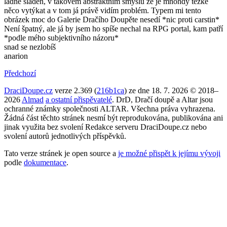
ladně sladěn, v takovém abstraktním smyslu že je mnohdy težké
něco vytýkat a v tom já právě vidím problém. Typem mi tento
obrázek moc do Galerie Dračího Doupěte nesedí *nic proti carstin*
Není špatný, ale já by jsem ho spíše nechal na RPG portal, kam patří
*podle mého subjektivního názoru*
snad se nezlobíš
anarion
Předchozí
DraciDoupe.cz
verze 2.369 (
216b1ca
) ze dne 18. 7. 2026 © 2018–
2026
Almad
a ostatní přispěvatelé
. DrD, Dračí doupě a Altar jsou
ochranné známky společnosti ALTAR. Všechna práva vyhrazena.
Žádná část těchto stránek nesmí být reprodukována, publikována ani
jinak využita bez svolení Redakce serveru DraciDoupe.cz nebo
svolení autorů jednotlivých příspěvků.
Tato verze stránek je open source a
je možné přispět k jejímu vývoji
podle
dokumentace
.