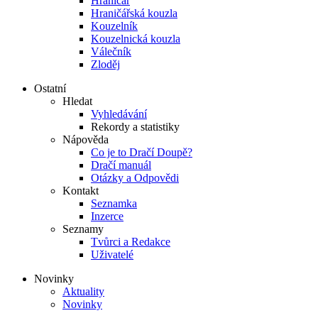
Hraničář
Hraničářská kouzla
Kouzelník
Kouzelnická kouzla
Válečník
Zloděj
Ostatní
Hledat
Vyhledávání
Rekordy a statistiky
Nápověda
Co je to Dračí Doupě?
Dračí manuál
Otázky a Odpovědi
Kontakt
Seznamka
Inzerce
Seznamy
Tvůrci a Redakce
Uživatelé
Novinky
Aktuality
Novinky