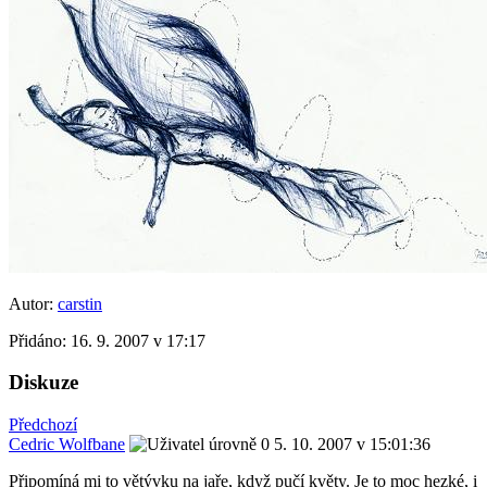
Autor:
carstin
Přidáno:
16. 9. 2007 v 17:17
Diskuze
Předchozí
Cedric Wolfbane
5. 10. 2007 v 15:01:36
Připomíná mi to větývku na jaře, když pučí květy. Je to moc hezké, i