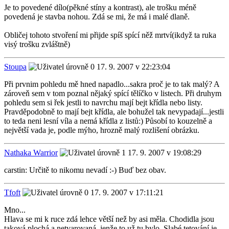
Je to povedené dílo(pěkné stíny a kontrast), ale trošku méně
povedená je stavba nohou. Zdá se mi, že má i malé dlaně.
Obličej tohoto stvoření mi přijde spíš spící něž mrtví(ikdyž ta ruka
visý trošku zvláštně)
Stoupa
17. 9. 2007 v 22:23:04
Při prvnim pohledu mě hned napadlo...sakra proč je to tak malý? A
zároveň sem v tom poznal nějaký spící tělíčko v listech. Při druhym
pohledu sem si řek jestli to navrchu mají bejt křídla nebo listy.
Pravděpodobně to mají bejt křídla, ale bohužel tak nevypadají...jestli
to teda neni lesní víla a nemá křídla z listů:) Působí to kouzelně a
největší vada je, podle mýho, hrozně malý rozlišení obrázku.
Nathaka Warrior
17. 9. 2007 v 19:08:29
carstin: Určitě to nikomu nevadí :-) Buď bez obav.
Tfoft
17. 9. 2007 v 17:11:21
Mno...
Hlava se mi k ruce zdá lehce větší než by asi měla. Chodidla jsou
taková plochá a netvarovaná, jenže to už tu bylo. Slabé tetování je